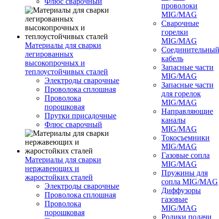
Флюс сварочный
проволоки
MIG/MAG
Сварочные
горелки
MIG/MAG
Материалы для сварки
Соединительны
легированных
кабель
высокопрочных и
Запасные части
теплоустойчивых сталей
MIG/MAG
Электроды сварочные
Запасные части
Проволока сплошная
для горелок
Проволока
MIG/MAG
порошковая
Направляющие
Прутки присадочные
каналы
Флюс сварочный
MIG/MAG
Токосъемники
MIG/MAG
Газовые сопла
Материалы для сварки
MIG/MAG
нержавеющих и
Пружины для
жаростойких сталей
сопла MIG/MAG
Электроды сварочные
Диффузоры
Проволока сплошная
газовые
Проволока
MIG/MAG
порошковая
Ролики подачи