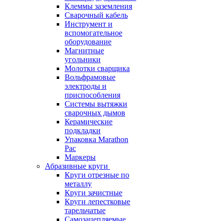
Клеммы заземления
Сварочный кабель
Инструмент и
вспомогательное
оборудование
Магнитные
угольники
Молотки сварщика
Вольфрамовые
электроды и
приспособления
Системы вытяжки
сварочных дымов
Керамические
подкладки
Упаковка Marathon
Pac
Маркеры
Абразивные круги
Круги отрезные по
металлу
Круги зачистные
Круги лепестковые
тарельчатые
Самозацепляемые