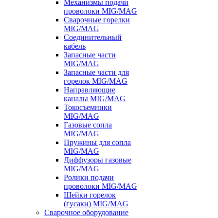
Механизмы подачи
проволоки MIG/MAG
Сварочные горелки
MIG/MAG
Соединительный
кабель
Запасные части
MIG/MAG
Запасные части для
горелок MIG/MAG
Направляющие
каналы MIG/MAG
Токосъемники
MIG/MAG
Газовые сопла
MIG/MAG
Пружины для сопла
MIG/MAG
Диффузоры газовые
MIG/MAG
Ролики подачи
проволоки MIG/MAG
Шейки горелок
(гусаки) MIG/MAG
Сварочное оборудование