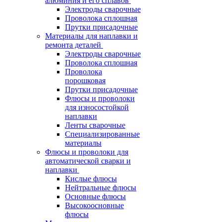
алюминия и его сплавов
Электроды сварочные
Проволока сплошная
Прутки присадочные
Материалы для наплавки и
ремонта деталей
Электроды сварочные
Проволока сплошная
Проволока
порошковая
Прутки присадочные
Флюсы и проволоки
для износостойкой
наплавки
Ленты сварочные
Специализированные
материалы
Флюсы и проволоки для
автоматической сварки и
наплавки
Кислые флюсы
Нейтральные флюсы
Основные флюсы
Высокоосновные
флюсы