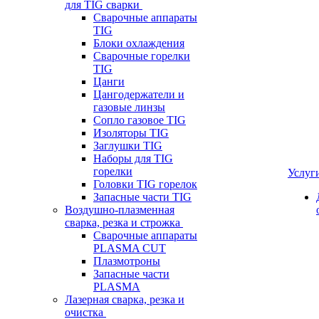
для TIG сварки
Сварочные аппараты
TIG
Блоки охлаждения
Сварочные горелки
TIG
Цанги
Цангодержатели и
газовые линзы
Сопло газовое TIG
Изоляторы TIG
Заглушки TIG
Наборы для TIG
горелки
Услуг
Головки TIG горелок
Запасные части TIG
Воздушно-плазменная
сварка, резка и строжка
Сварочные аппараты
PLASMA CUT
Плазмотроны
Запасные части
PLASMA
Лазерная сварка, резка и
очистка