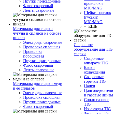
Прутки присадочные
проволоки
Флюс сварочный
MIG/MAG
Ленты сварочные
Шейки горелок
(гусаки)
MIG/MAG
+ ЕЩЕ
Материалы для сварки
чугуна и сплавов на основе
никеля
Электроды сварочные
Сварочное
Проволока сплошная
оборудование для TIG
Проволока
сварки
порошковая
Сварочные
Прутки присадочные
аппараты TIG
Флюс сварочный
Блоки
Ленты сварочные
охлаждения
Сварочные
горелки TIG
Материалы для сварки меди
Цанги
и ее сплавов
Цангодержатели
Электроды сварочные
и газовые линзы
Проволока сплошная
Сопло газовое
Прутки присадочные
TIG
Флюс сварочный
Изоляторы TIG
Заглушки TIG