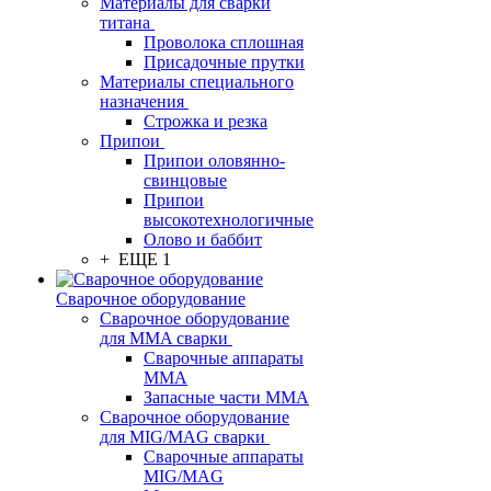
Материалы для сварки
титана
Проволока сплошная
Присадочные прутки
Материалы специального
назначения
Строжка и резка
Припои
Припои оловянно-
свинцовые
Припои
высокотехнологичные
Олово и баббит
+ ЕЩЕ 1
Сварочное оборудование
Сварочное оборудование
для MMA сварки
Сварочные аппараты
MMA
Запасные части MMA
Сварочное оборудование
для MIG/MAG сварки
Сварочные аппараты
MIG/MAG