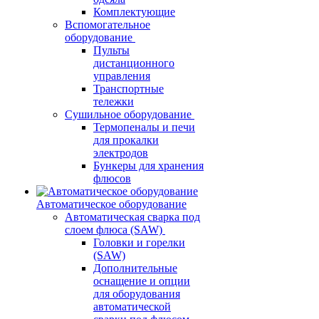
Комплектующие
Вспомогательное
оборудование
Пульты
дистанционного
управления
Транспортные
тележки
Сушильное оборудование
Термопеналы и печи
для прокалки
электродов
Бункеры для хранения
флюсов
Автоматическое оборудование
Автоматическая сварка под
слоем флюса (SAW)
Головки и горелки
(SAW)
Дополнительные
оснащение и опции
для оборудования
автоматической