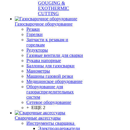
GOUGING &
EXOTHERMIC
CUTTING
Газосварочное оборудование
Резаки
Горелки
Запчасти к резакам и
горелкам
Редукторы
Газовые вентили для сварки
Рукава напорные
Баллоны для газосварки
Манометры
Машины газовой резки
Медицинское оборудование
Оборудование для
газораспределительных
систем
Сетевое оборудование
+ ЕЩЕ 2
Сварочные аксессуары
Инструменты сварщика
Электрододержатели