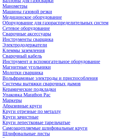
Баллоны для газосварки
Манометры
Машины газовой резки
Медицинское оборудование
Оборудование для газораспределительных систем
Сетевое оборудование
Сварочные аксессуары
Инструменты сварщика
Электрододержатели
Клеммы заземления
Сварочный кабель
Инструмент и вспомогательное оборудование
Магнитные угольники
Молотки сварщика
Вольфрамовые электроды и приспособления
Системы вытяжки сварочных дымов
Керамические подкладки
Упаковка Marathon Pac
Маркеры
Абразивные круги
Круги отрезные по металлу
Круги зачистные
Круги лепестковые тарельчатые
Самозацепляемые шлифовальные круги
Шлифовальные листы