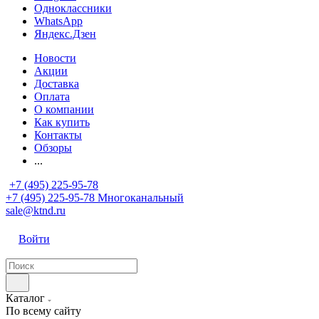
Одноклассники
WhatsApp
Яндекс.Дзен
Новости
Акции
Доставка
Оплата
О компании
Как купить
Контакты
Обзоры
...
+7 (495) 225-95-78
+7 (495) 225-95-78
Многоканальный
sale@ktnd.ru
Войти
Каталог
По всему сайту