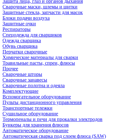
Защита лица, глаз и органов дыхания
Сварочные маски, шлемы и щитки
Защитные стекла, запчасти для масок
Блоки подачи воздуха
Защитные очки
Респираторы
Спецодежда для сварщиков
Одежда сварщика
Обувь сварщика
Перчатки сварочные
Химические материалы для сварки
Травильные пасты, спреи, флюсы
Прочее
Сварочные шторы
Сварочные занавесы
Сварочные полотна и одеяла
Комплектующие
Вспомогательное оборудование
Пульты дистанционного управления
Транспортные тележки
Сушильное оборудование
Термопеналы и печи для прокалки электродов
Бункеры для хранения флюсов
Автоматическое оборудование
Автоматическая сварка под слоем флюса (SAW)