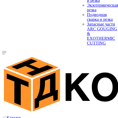
и резка
Экзотермическая
резка
Подводная
сварка и резка
Запасные части
ARC GOUGING
&
EXOTHERMIC
CUTTING
Каталог