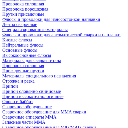
Проволока сплошная
Проволока порошковая
Прутки присадочные
Флюсы и проволоки для износостойкой наплавки
Ленты сварочные
Специализированные материалы
Флюсы и проволоки для автоматической сварки и наплавки
Кислые флюсы
Нейтральные флюсы
Основные флюсы
Высокоосновные флюсы
Материалы для сварки титана
Проволока сплошная
Присадочные прутки
Материалы специального назначения
Строжка и резка
Припои
Припои оловянно-свинцовые
Припои высокотехнологичные
Олово и баббит
Сварочное оборудование
Сварочное оборудование для MMA сварки
Сварочные аппараты MMA
Запасные части MMA
Сварочное оборудование для MIG/MAG сварки