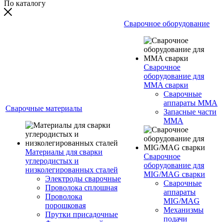
По каталогу
Сварочное оборудование
Сварочное
оборудование для
MMA сварки
Сварочные
аппараты MMA
Сварочные материалы
Запасные части
MMA
Материалы для сварки
Сварочное
углеродистых и
оборудование для
низколегированных сталей
MIG/MAG сварки
Электроды сварочные
Сварочные
Проволока сплошная
аппараты
Проволока
MIG/MAG
порошковая
Механизмы
Прутки присадочные
подачи