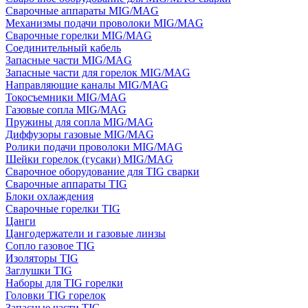
Сварочные аппараты MIG/MAG
Механизмы подачи проволоки MIG/MAG
Сварочные горелки MIG/MAG
Соединительный кабель
Запасные части MIG/MAG
Запасные части для горелок MIG/MAG
Направляющие каналы MIG/MAG
Токосъемники MIG/MAG
Газовые сопла MIG/MAG
Пружины для сопла MIG/MAG
Диффузоры газовые MIG/MAG
Ролики подачи проволоки MIG/MAG
Шейки горелок (гусаки) MIG/MAG
Сварочное оборудование для TIG сварки
Сварочные аппараты TIG
Блоки охлаждения
Сварочные горелки TIG
Цанги
Цангодержатели и газовые линзы
Сопло газовое TIG
Изоляторы TIG
Заглушки TIG
Наборы для TIG горелки
Головки TIG горелок
Запасные части TIG