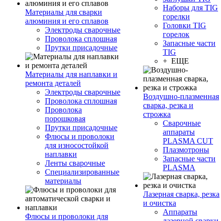
Наборы для TIG
Материалы для сварки
горелки
алюминия и его сплавов
Головки TIG
Электроды сварочные
горелок
Проволока сплошная
Запасные части
Прутки присадочные
TIG
+ ЕЩЕ
Материалы для наплавки и
ремонта деталей
Электроды сварочные
Воздушно-плазменная
Проволока сплошная
сварка, резка и
Проволока
строжка
порошковая
Сварочные
Прутки присадочные
аппараты
Флюсы и проволоки
PLASMA CUT
для износостойкой
Плазмотроны
наплавки
Запасные части
Ленты сварочные
PLASMA
Специализированные
материалы
Лазерная сварка, резка
и очистка
Аппараты
Флюсы и проволоки для
лазерной сварки