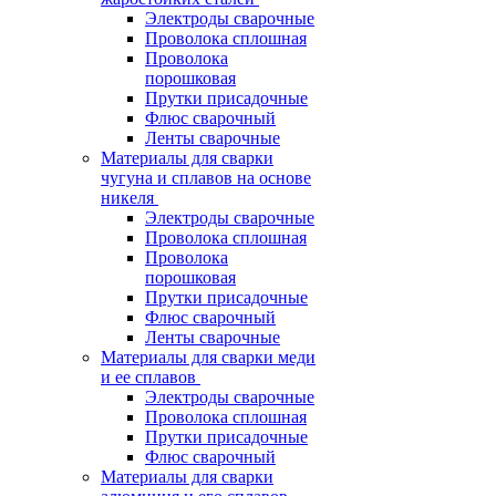
Электроды сварочные
Проволока сплошная
Проволока
порошковая
Прутки присадочные
Флюс сварочный
Ленты сварочные
Материалы для сварки
чугуна и сплавов на основе
никеля
Электроды сварочные
Проволока сплошная
Проволока
порошковая
Прутки присадочные
Флюс сварочный
Ленты сварочные
Материалы для сварки меди
и ее сплавов
Электроды сварочные
Проволока сплошная
Прутки присадочные
Флюс сварочный
Материалы для сварки