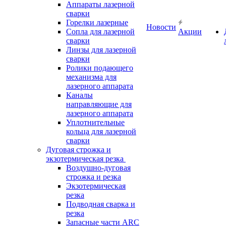
Аппараты лазерной
сварки
Горелки лазерные
Новости
Сопла для лазерной
Акции
сварки
Линзы для лазерной
сварки
Ролики подающего
механизма для
лазерного аппарата
Каналы
направляющие для
лазерного аппарата
Уплотнительные
кольца для лазерной
сварки
Дуговая строжка и
экзотермическая резка
Воздушно-дуговая
строжка и резка
Экзотермическая
резка
Подводная сварка и
резка
Запасные части ARC