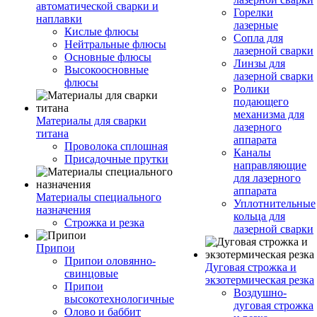
автоматической сварки и
Горелки
наплавки
лазерные
Кислые флюсы
Сопла для
Нейтральные флюсы
лазерной сварки
Основные флюсы
Линзы для
Высокоосновные
лазерной сварки
флюсы
Ролики
подающего
механизма для
Материалы для сварки
лазерного
титана
аппарата
Проволока сплошная
Каналы
Присадочные прутки
направляющие
для лазерного
аппарата
Материалы специального
Уплотнительные
назначения
кольца для
Строжка и резка
лазерной сварки
Припои
Припои оловянно-
Дуговая строжка и
свинцовые
экзотермическая резка
Припои
Воздушно-
высокотехнологичные
дуговая строжка
Олово и баббит