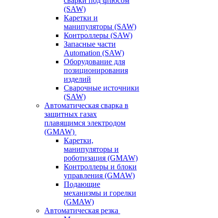
сварки под флюсом
(SAW)
Каретки и
манипуляторы (SAW)
Контроллеры (SAW)
Запасные части
Automation (SAW)
Оборудование для
позиционирования
изделий
Сварочные источники
(SAW)
Автоматическая сварка в
защитных газах
плавящимся электродом
(GMAW)
Каретки,
манипуляторы и
роботизация (GMAW)
Контроллеры и блоки
управления (GMAW)
Подающие
механизмы и горелки
(GMAW)
Автоматическая резка