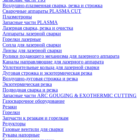
Воздушно-плазменная сварка, резка и строжка
Сварочные аппараты PLASMA CUT
Плазмотроны
Запасные части PLASMA
Лазерная сварка, резка и очистка
Аппараты лазерной сварки
Горелки лазерные
Сопла для лазерной сварки
Линзы для лазерной сварки
Ролики подающего механизма для лазерного аппарата
Каналы направляющие для лазерного аппарата
Уплотнительные кольца для лазерной сварки
Дуговая строжка и экзотермическая резка
Воздушно-дуговая строжка и резка
Экзотермическая резка
Подводная сварка и резка
Запасные части ARC GOUGING & EXOTHERMIC CUTTING
Газосварочное оборудование
Резаки
Горелки
Запчасти к резакам и горелкам
Редукторы
Газовые вентили для сварки
Рукава напорные