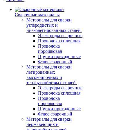
Сварочные материалы
Материалы для сварки
углеродистых и
низколегированных сталей
Электроды сварочные
Проволока сплошная
Проволока
порошковая
Прутки присадочные
Флюс сварочный
Материалы для сварки
легированных
высокопрочных и
теплоустойчивых сталей
Электроды сварочные
Проволока сплошная
Проволока
порошковая
Прутки присадочные
Флюс сварочный
Материалы для сварки
нержавеющих и
жаростойких сталей