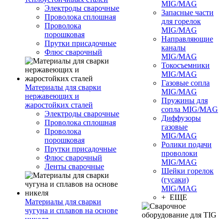
MIG/MAG
Электроды сварочные
Запасные части
Проволока сплошная
для горелок
Проволока
MIG/MAG
порошковая
Направляющие
Прутки присадочные
каналы
Флюс сварочный
MIG/MAG
Токосъемники
MIG/MAG
Газовые сопла
Материалы для сварки
MIG/MAG
нержавеющих и
Пружины для
жаростойких сталей
сопла MIG/MAG
Электроды сварочные
Диффузоры
Проволока сплошная
газовые
Проволока
MIG/MAG
порошковая
Ролики подачи
Прутки присадочные
проволоки
Флюс сварочный
MIG/MAG
Ленты сварочные
Шейки горелок
(гусаки)
MIG/MAG
+ ЕЩЕ
Материалы для сварки
чугуна и сплавов на основе