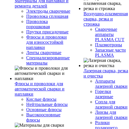
Материалы для наплавки и
ремонта деталей
Электроды сварочные
Воздушно-плазменная
Проволока сплошная
сварка, резка и
Проволока
строжка
порошковая
Сварочные
Прутки присадочные
аппараты
Флюсы и проволоки
PLASMA CUT
для износостойкой
Плазмотроны
наплавки
Запасные части
Ленты сварочные
PLASMA
Специализированные
материалы
Лазерная сварка, резка
и очистка
Аппараты
Флюсы и проволоки для
лазерной сварки
автоматической сварки и
Горелки
наплавки
лазерные
Кислые флюсы
Сопла для
Нейтральные флюсы
лазерной сварки
Основные флюсы
Линзы для
Высокоосновные
лазерной сварки
флюсы
Ролики
подающего