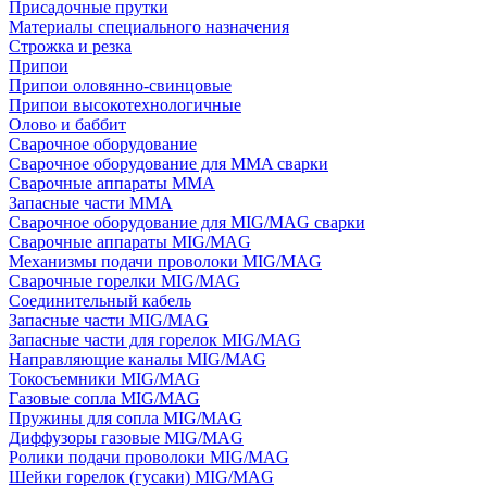
Присадочные прутки
Материалы специального назначения
Строжка и резка
Припои
Припои оловянно-свинцовые
Припои высокотехнологичные
Олово и баббит
Сварочное оборудование
Сварочное оборудование для MMA сварки
Сварочные аппараты MMA
Запасные части MMA
Сварочное оборудование для MIG/MAG сварки
Сварочные аппараты MIG/MAG
Механизмы подачи проволоки MIG/MAG
Сварочные горелки MIG/MAG
Соединительный кабель
Запасные части MIG/MAG
Запасные части для горелок MIG/MAG
Направляющие каналы MIG/MAG
Токосъемники MIG/MAG
Газовые сопла MIG/MAG
Пружины для сопла MIG/MAG
Диффузоры газовые MIG/MAG
Ролики подачи проволоки MIG/MAG
Шейки горелок (гусаки) MIG/MAG