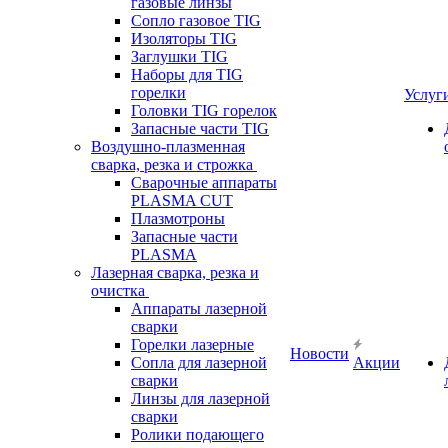
газовые линзы
Сопло газовое TIG
Изоляторы TIG
Заглушки TIG
Наборы для TIG
горелки
Услуг
Головки TIG горелок
Запасные части TIG
Воздушно-плазменная
сварка, резка и строжка
Сварочные аппараты
PLASMA CUT
Плазмотроны
Запасные части
PLASMA
Лазерная сварка, резка и
очистка
Аппараты лазерной
сварки
Горелки лазерные
Новости
Сопла для лазерной
Акции
сварки
Линзы для лазерной
сварки
Ролики подающего