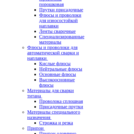
порошковая
Прутки присадочные
Флюсы и проволоки
для износостойкой
наплавки
Ленты сварочные
Специализированные
материалы
Флюсы и проволоки для
автоматической сварки и
наплавки
Кислые флюсы
Нейтральные флюсы
Основные флюсы
Высокоосновные
флюсы
Материалы для сварки
титана
Проволока сплошная
Присадочные прутки
Материалы специального
назначения
Строжка и резка
Припои
Припои оловянно-