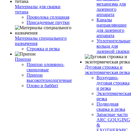
механизма для
Материалы для сварки
лазерного
титана
аппарата
Проволока сплошная
Каналы
Присадочные прутки
направляющие
для лазерного
аппарата
Материалы специального
Уплотнительные
назначения
кольца для
Строжка и резка
лазерной сварки
Припои
Припои оловянно-
Дуговая строжка и
свинцовые
экзотермическая резка
Припои
Воздушно-
высокотехнологичные
дуговая строжка
Олово и баббит
и резка
Экзотермическая
резка
Подводная
сварка и резка
Запасные части
ARC GOUGING
&
EXOTHERMIC