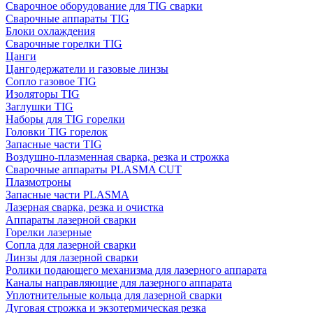
Сварочное оборудование для TIG сварки
Сварочные аппараты TIG
Блоки охлаждения
Сварочные горелки TIG
Цанги
Цангодержатели и газовые линзы
Сопло газовое TIG
Изоляторы TIG
Заглушки TIG
Наборы для TIG горелки
Головки TIG горелок
Запасные части TIG
Воздушно-плазменная сварка, резка и строжка
Сварочные аппараты PLASMA CUT
Плазмотроны
Запасные части PLASMA
Лазерная сварка, резка и очистка
Аппараты лазерной сварки
Горелки лазерные
Сопла для лазерной сварки
Линзы для лазерной сварки
Ролики подающего механизма для лазерного аппарата
Каналы направляющие для лазерного аппарата
Уплотнительные кольца для лазерной сварки
Дуговая строжка и экзотермическая резка