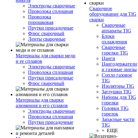
никеля
Электроды сварочные
Сварочное
Проволока сплошная
оборудование для TIG
Проволока
сварки
порошковая
Сварочные
Прутки присадочные
аппараты TIG
Флюс сварочный
Блоки
Ленты сварочные
охлаждения
Сварочные
горелки TIG
Материалы для сварки меди
Цанги
и ее сплавов
Цангодержатели
Электроды сварочные
и газовые линзы
Проволока сплошная
Сопло газовое
Прутки присадочные
TIG
Флюс сварочный
Изоляторы TIG
Заглушки TIG
Наборы для TIG
Материалы для сварки
горелки
алюминия и его сплавов
Головки TIG
Электроды сварочные
горелок
Проволока сплошная
Запасные части
Прутки присадочные
TIG
+ ЕЩЕ