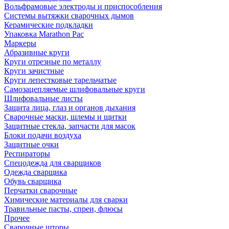
Вольфрамовые электроды и приспособления
Системы вытяжки сварочных дымов
Керамические подкладки
Упаковка Marathon Pac
Маркеры
Абразивные круги
Круги отрезные по металлу
Круги зачистные
Круги лепестковые тарельчатые
Самозацепляемые шлифовальные круги
Шлифовальные листы
Защита лица, глаз и органов дыхания
Сварочные маски, шлемы и щитки
Защитные стекла, запчасти для масок
Блоки подачи воздуха
Защитные очки
Респираторы
Спецодежда для сварщиков
Одежда сварщика
Обувь сварщика
Перчатки сварочные
Химические материалы для сварки
Травильные пасты, спреи, флюсы
Прочее
Сварочные шторы