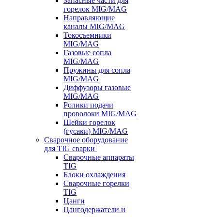
Запасные части для
горелок MIG/MAG
Направляющие
каналы MIG/MAG
Токосъемники
MIG/MAG
Газовые сопла
MIG/MAG
Пружины для сопла
MIG/MAG
Диффузоры газовые
MIG/MAG
Ролики подачи
проволоки MIG/MAG
Шейки горелок
(гусаки) MIG/MAG
Сварочное оборудование
для TIG сварки
Сварочные аппараты
TIG
Блоки охлаждения
Сварочные горелки
TIG
Цанги
Цангодержатели и