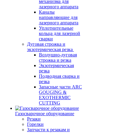
механизма для
лазерного аппарата
Каналы
направляющие для
лазерного аппарата
Уплотнительные
кольца для лазерной
сварки
Дуговая строжка и
экзотермическая резка
Воздушно-дуговая
строжка и резка
Экзотермическая
резка
Подводная сварка и
резка
Запасные части ARC
GOUGING &
EXOTHERMIC
CUTTING
Газосварочное оборудование
Резаки
Горелки
Запчасти к резакам и