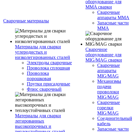
оборудование для
MMA сварки
Сварочные
аппараты MMA
Сварочные материалы
Запасные части
MMA
Материалы для сварки
Сварочное
углеродистых и
оборудование для
низколегированных сталей
MIG/MAG сварки
Электроды сварочные
Сварочные
Проволока сплошная
аппараты
Проволока
MIG/MAG
порошковая
Механизмы
Прутки присадочные
подачи
Флюс сварочный
проволоки
MIG/MAG
Сварочные
горелки
MIG/MAG
Материалы для сварки
Соединительны
легированных
кабель
высокопрочных и
Запасные части
теплоустойчивых сталей