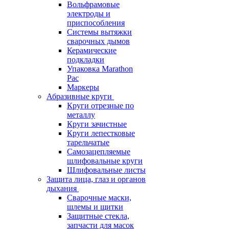
Вольфрамовые
электроды и
приспособления
Системы вытяжки
сварочных дымов
Керамические
подкладки
Упаковка Marathon
Pac
Маркеры
Абразивные круги
Круги отрезные по
металлу
Круги зачистные
Круги лепестковые
тарельчатые
Самозацепляемые
шлифовальные круги
Шлифовальные листы
Защита лица, глаз и органов
дыхания
Сварочные маски,
шлемы и щитки
Защитные стекла,
запчасти для масок