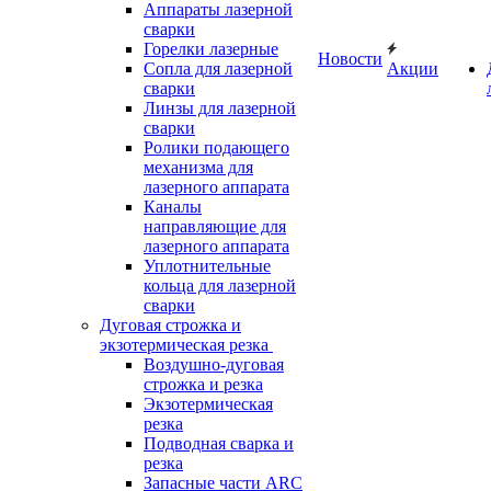
Аппараты лазерной
сварки
Горелки лазерные
Новости
Сопла для лазерной
Акции
сварки
Линзы для лазерной
сварки
Ролики подающего
механизма для
лазерного аппарата
Каналы
направляющие для
лазерного аппарата
Уплотнительные
кольца для лазерной
сварки
Дуговая строжка и
экзотермическая резка
Воздушно-дуговая
строжка и резка
Экзотермическая
резка
Подводная сварка и
резка
Запасные части ARC