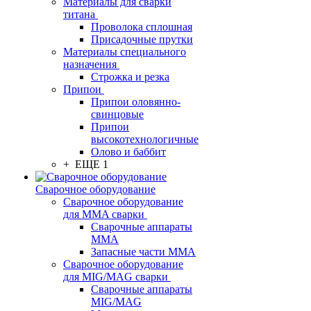
Материалы для сварки
титана
Проволока сплошная
Присадочные прутки
Материалы специального
назначения
Строжка и резка
Припои
Припои оловянно-
свинцовые
Припои
высокотехнологичные
Олово и баббит
+ ЕЩЕ 1
Сварочное оборудование
Сварочное оборудование
для MMA сварки
Сварочные аппараты
MMA
Запасные части MMA
Сварочное оборудование
для MIG/MAG сварки
Сварочные аппараты
MIG/MAG