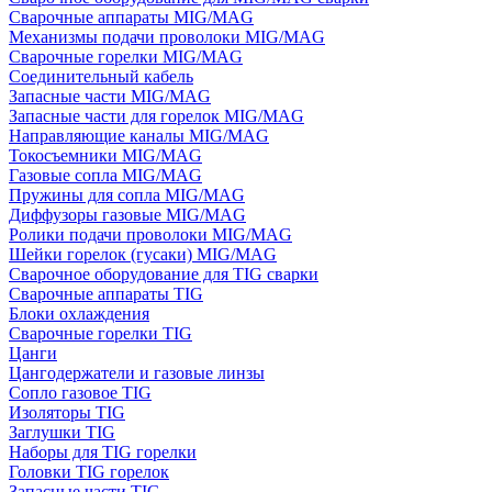
Сварочные аппараты MIG/MAG
Механизмы подачи проволоки MIG/MAG
Сварочные горелки MIG/MAG
Соединительный кабель
Запасные части MIG/MAG
Запасные части для горелок MIG/MAG
Направляющие каналы MIG/MAG
Токосъемники MIG/MAG
Газовые сопла MIG/MAG
Пружины для сопла MIG/MAG
Диффузоры газовые MIG/MAG
Ролики подачи проволоки MIG/MAG
Шейки горелок (гусаки) MIG/MAG
Сварочное оборудование для TIG сварки
Сварочные аппараты TIG
Блоки охлаждения
Сварочные горелки TIG
Цанги
Цангодержатели и газовые линзы
Сопло газовое TIG
Изоляторы TIG
Заглушки TIG
Наборы для TIG горелки
Головки TIG горелок
Запасные части TIG