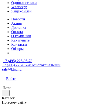
Одноклассники
WhatsApp
Яндекс.Дзен
Новости
Акции
Доставка
Оплата
О компании
Как купить
Контакты
Обзоры
...
+7 (495) 225-95-78
+7 (495) 225-95-78
Многоканальный
sale@ktnd.ru
Войти
Каталог
По всему сайту