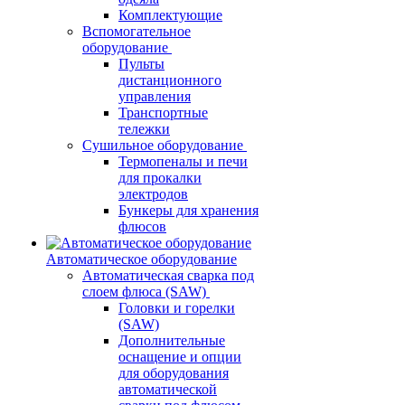
Комплектующие
Вспомогательное
оборудование
Пульты
дистанционного
управления
Транспортные
тележки
Сушильное оборудование
Термопеналы и печи
для прокалки
электродов
Бункеры для хранения
флюсов
Автоматическое оборудование
Автоматическая сварка под
слоем флюса (SAW)
Головки и горелки
(SAW)
Дополнительные
оснащение и опции
для оборудования
автоматической