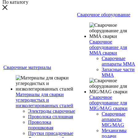
По каталогу
Сварочное оборудование
Сварочное
оборудование для
MMA сварки
Сварочные
аппараты MMA
Сварочные материалы
Запасные части
MMA
Материалы для сварки
Сварочное
углеродистых и
оборудование для
низколегированных сталей
MIG/MAG сварки
Электроды сварочные
Сварочные
Проволока сплошная
аппараты
Проволока
MIG/MAG
порошковая
Механизмы
Прутки присадочные
подачи