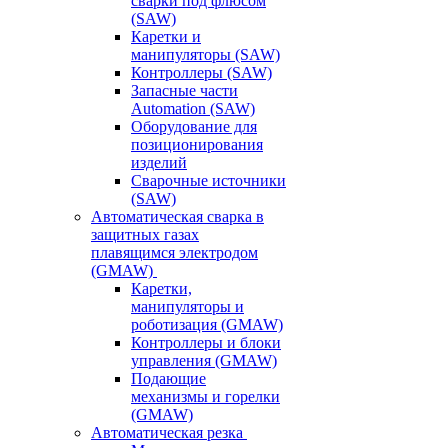
сварки под флюсом
(SAW)
Каретки и
манипуляторы (SAW)
Контроллеры (SAW)
Запасные части
Automation (SAW)
Оборудование для
позиционирования
изделий
Сварочные источники
(SAW)
Автоматическая сварка в
защитных газах
плавящимся электродом
(GMAW)
Каретки,
манипуляторы и
роботизация (GMAW)
Контроллеры и блоки
управления (GMAW)
Подающие
механизмы и горелки
(GMAW)
Автоматическая резка