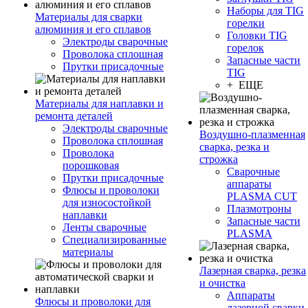
Наборы для TIG
Материалы для сварки
горелки
алюминия и его сплавов
Головки TIG
Электроды сварочные
горелок
Проволока сплошная
Запасные части
Прутки присадочные
TIG
+ ЕЩЕ
Материалы для наплавки и
ремонта деталей
Электроды сварочные
Воздушно-плазменная
Проволока сплошная
сварка, резка и
Проволока
строжка
порошковая
Сварочные
Прутки присадочные
аппараты
Флюсы и проволоки
PLASMA CUT
для износостойкой
Плазмотроны
наплавки
Запасные части
Ленты сварочные
PLASMA
Специализированные
материалы
Лазерная сварка, резка
и очистка
Аппараты
Флюсы и проволоки для
лазерной сварки