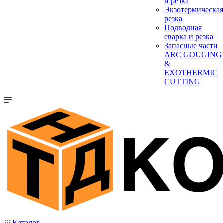
и резка
Экзотермическая
резка
Подводная
сварка и резка
Запасные части
ARC GOUGING
&
EXOTHERMIC
CUTTING
Каталог