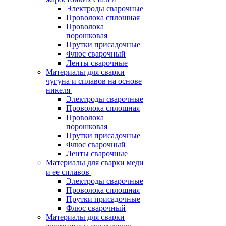
Электроды сварочные
Проволока сплошная
Проволока
порошковая
Прутки присадочные
Флюс сварочный
Ленты сварочные
Материалы для сварки
чугуна и сплавов на основе
никеля
Электроды сварочные
Проволока сплошная
Проволока
порошковая
Прутки присадочные
Флюс сварочный
Ленты сварочные
Материалы для сварки меди
и ее сплавов
Электроды сварочные
Проволока сплошная
Прутки присадочные
Флюс сварочный
Материалы для сварки