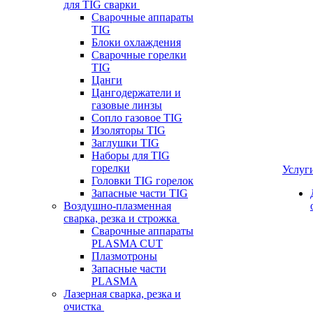
для TIG сварки
Сварочные аппараты
TIG
Блоки охлаждения
Сварочные горелки
TIG
Цанги
Цангодержатели и
газовые линзы
Сопло газовое TIG
Изоляторы TIG
Заглушки TIG
Наборы для TIG
горелки
Услуг
Головки TIG горелок
Запасные части TIG
Воздушно-плазменная
сварка, резка и строжка
Сварочные аппараты
PLASMA CUT
Плазмотроны
Запасные части
PLASMA
Лазерная сварка, резка и
очистка