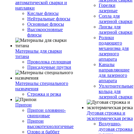
автоматической сварки и
Горелки
наплавки
лазерные
Кислые флюсы
Сопла для
Нейтральные флюсы
лазерной сварки
Основные флюсы
Линзы для
Высокоосновные
лазерной сварки
флюсы
Ролики
подающего
механизма для
Материалы для сварки
лазерного
титана
аппарата
Проволока сплошная
Каналы
Присадочные прутки
направляющие
для лазерного
аппарата
Материалы специального
Уплотнительные
назначения
кольца для
Строжка и резка
лазерной сварки
Припои
Припои оловянно-
Дуговая строжка и
свинцовые
экзотермическая резка
Припои
Воздушно-
высокотехнологичные
дуговая строжка
Олово и баббит