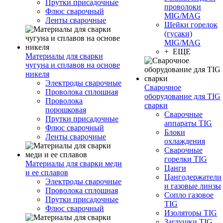
Прутки присадочные
проволоки
Флюс сварочный
MIG/MAG
Ленты сварочные
Шейки горелок
(гусаки)
MIG/MAG
+ ЕЩЕ
Материалы для сварки
чугуна и сплавов на основе
никеля
Электроды сварочные
Сварочное
Проволока сплошная
оборудование для TIG
Проволока
сварки
порошковая
Сварочные
Прутки присадочные
аппараты TIG
Флюс сварочный
Блоки
Ленты сварочные
охлаждения
Сварочные
горелки TIG
Материалы для сварки меди
Цанги
и ее сплавов
Цангодержатели
Электроды сварочные
и газовые линзы
Проволока сплошная
Сопло газовое
Прутки присадочные
TIG
Флюс сварочный
Изоляторы TIG
Заглушки TIG