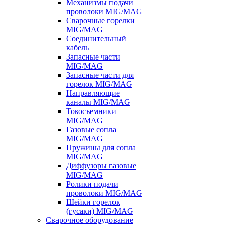
Механизмы подачи
проволоки MIG/MAG
Сварочные горелки
MIG/MAG
Соединительный
кабель
Запасные части
MIG/MAG
Запасные части для
горелок MIG/MAG
Направляющие
каналы MIG/MAG
Токосъемники
MIG/MAG
Газовые сопла
MIG/MAG
Пружины для сопла
MIG/MAG
Диффузоры газовые
MIG/MAG
Ролики подачи
проволоки MIG/MAG
Шейки горелок
(гусаки) MIG/MAG
Сварочное оборудование