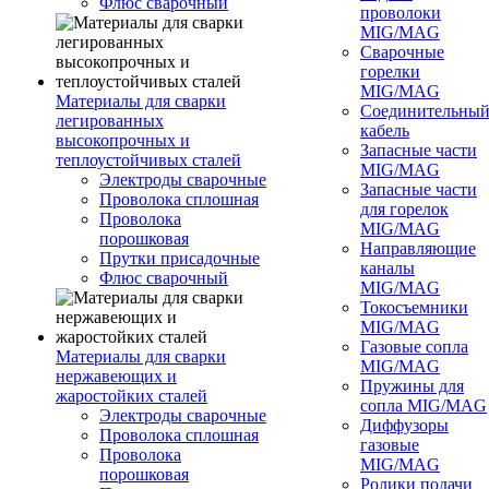
Флюс сварочный
проволоки
MIG/MAG
Сварочные
горелки
MIG/MAG
Материалы для сварки
Соединительны
легированных
кабель
высокопрочных и
Запасные части
теплоустойчивых сталей
MIG/MAG
Электроды сварочные
Запасные части
Проволока сплошная
для горелок
Проволока
MIG/MAG
порошковая
Направляющие
Прутки присадочные
каналы
Флюс сварочный
MIG/MAG
Токосъемники
MIG/MAG
Газовые сопла
Материалы для сварки
MIG/MAG
нержавеющих и
Пружины для
жаростойких сталей
сопла MIG/MAG
Электроды сварочные
Диффузоры
Проволока сплошная
газовые
Проволока
MIG/MAG
порошковая
Ролики подачи