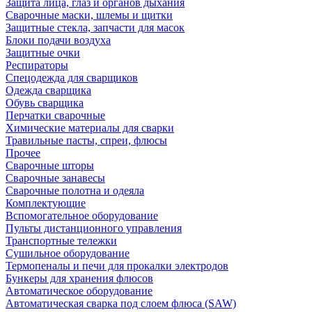
Защита лица, глаз и органов дыхания
Сварочные маски, шлемы и щитки
Защитные стекла, запчасти для масок
Блоки подачи воздуха
Защитные очки
Респираторы
Спецодежда для сварщиков
Одежда сварщика
Обувь сварщика
Перчатки сварочные
Химические материалы для сварки
Травильные пасты, спреи, флюсы
Прочее
Сварочные шторы
Сварочные занавесы
Сварочные полотна и одеяла
Комплектующие
Вспомогательное оборудование
Пульты дистанционного управления
Транспортные тележки
Сушильное оборудование
Термопеналы и печи для прокалки электродов
Бункеры для хранения флюсов
Автоматическое оборудование
Автоматическая сварка под слоем флюса (SAW)