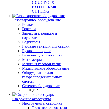
GOUGING &
EXOTHERMIC
CUTTING
Газосварочное оборудование
Резаки
Горелки
Запчасти к резакам и
горелкам
Редукторы
Газовые вентили для сварки
Рукава напорные
Баллоны для газосварки
Манометры
Машины газовой резки
Медицинское оборудование
Оборудование для
газораспределительных
систем
Сетевое оборудование
+ ЕЩЕ 2
Сварочные аксессуары
Инструменты сварщика
Электрододержатели