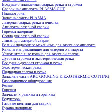
Воздушно-плазменная сварка, резка и строжка
Сварочные аппараты PLASMA CUT
Плазмотроны
Запасные части PLASMA
Лазерная сварка, резка и очистка
Аппараты лазерной сварки
Горелки лазерные
Сопла для лазерной сварки
Линзы для лазерной сварки
Ролики подающего механизма для лазерного аппарата
Каналы направляющие для лазерного аппарата
Уплотнительные кольца для лазерной сварки
Дуговая строжка и экзотермическая резка
Воздушно-дуговая строжка и резка
Экзотермическая резка
Подводная сварка и резка
Запасные части ARC GOUGING & EXOTHERMIC CUTTING
Газосварочное оборудование
Резаки
Горелки
Запчасти к резакам и горелкам
Редукторы
Газовые вентили для сварки
Рукава напорные