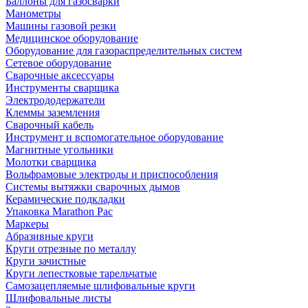
Баллоны для газосварки
Манометры
Машины газовой резки
Медицинское оборудование
Оборудование для газораспределительных систем
Сетевое оборудование
Сварочные аксессуары
Инструменты сварщика
Электрододержатели
Клеммы заземления
Сварочный кабель
Инструмент и вспомогательное оборудование
Магнитные угольники
Молотки сварщика
Вольфрамовые электроды и приспособления
Системы вытяжки сварочных дымов
Керамические подкладки
Упаковка Marathon Pac
Маркеры
Абразивные круги
Круги отрезные по металлу
Круги зачистные
Круги лепестковые тарельчатые
Самозацепляемые шлифовальные круги
Шлифовальные листы