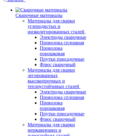
Сварочные материалы
Материалы для сварки
углеродистых и
низколегированных сталей
Электроды сварочные
Проволока сплошная
Проволока
порошковая
Прутки присадочные
Флюс сварочный
Материалы для сварки
легированных
высокопрочных и
теплоустойчивых сталей
Электроды сварочные
Проволока сплошная
Проволока
порошковая
Прутки присадочные
Флюс сварочный
Материалы для сварки
нержавеющих и
жаростойких сталей