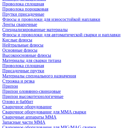
Проволока сплошная
Проволока порошковая
Прутки присадочные
Флюсы и проволоки для износостойкой наплавки
Ленты сварочные
Специализированные материалы
Флюсы и проволоки для автоматической сварки и наплавки
Кислые флюсы
Нейтральные флюсы
Основные флюсы
Высокоосновные флюсы
Материалы для сварки титана
Проволока сплошная
Присадочные прутки
Материалы специального назначения
Строжка и резка
Припои
Припои оловянно-свинцовые
Припои высокотехнологичные
Олово и баббит
Сварочное оборудование
Сварочное оборудование для MMA сварки
Сварочные аппараты MMA
Запасные части MMA
Сварочное оборудование для MIG/MAG сварки