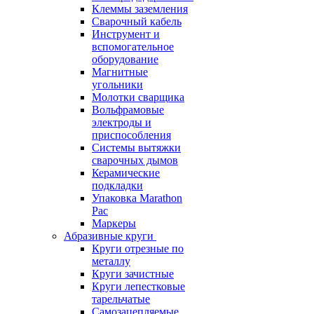
Клеммы заземления
Сварочный кабель
Инструмент и
вспомогательное
оборудование
Магнитные
угольники
Молотки сварщика
Вольфрамовые
электроды и
приспособления
Системы вытяжки
сварочных дымов
Керамические
подкладки
Упаковка Marathon
Pac
Маркеры
Абразивные круги
Круги отрезные по
металлу
Круги зачистные
Круги лепестковые
тарельчатые
Самозацепляемые