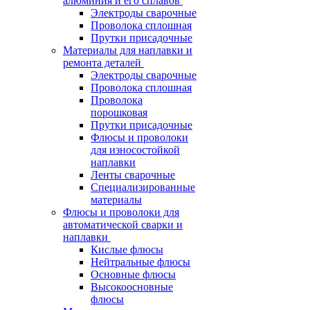
алюминия и его сплавов
Электроды сварочные
Проволока сплошная
Прутки присадочные
Материалы для наплавки и
ремонта деталей
Электроды сварочные
Проволока сплошная
Проволока
порошковая
Прутки присадочные
Флюсы и проволоки
для износостойкой
наплавки
Ленты сварочные
Специализированные
материалы
Флюсы и проволоки для
автоматической сварки и
наплавки
Кислые флюсы
Нейтральные флюсы
Основные флюсы
Высокоосновные
флюсы