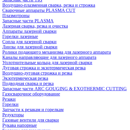
Воздушно-плазменная сварка, резка и строжка
Сварочные аппараты PLASMA CUT
Плазмотроны
Запасные части PLASMA
Лазерная сварка, резка и очистка
Аппараты лазерной сварки
Горелки лазерные
Сопла для лазерной сварки
Линзы для лазерной сварки
Ролики подающего механизма для лазерного аппарата
Каналы направляющие для лазерного аппарата
Уплотнительные кольца для лазерной сварки
Дуговая строжка и экзотермическая резка
Воздушно-дуговая строжка и резка
Экзотермическая резка
Подводная сварка и резка
Запасные части ARC GOUGING & EXOTHERMIC CUTTING
Газосварочное оборудование
Резаки
Горелки
Запчасти к резакам и горелкам
Редукторы
Газовые вентили для сварки
Рукава напорные