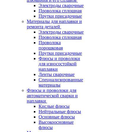
алюминия и его сплавов
Электроды сварочные
Проволока сплошная
Прутки присадочные
Материалы для наплавки и
ремонта деталей
Электроды сварочные
Проволока сплошная
Проволока
порошковая
Прутки присадочные
Флюсы и проволоки
для износостойкой
наплавки
Ленты сварочные
Специализированные
материалы
Флюсы и проволоки для
автоматической сварки и
наплавки
Кислые флюсы
Нейтральные флюсы
Основные флюсы
Высокоосновные
флюсы