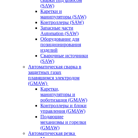
сварки под флюсом
(SAW)
Каретки и
манипуляторы (SAW)
Контроллеры (SAW)
Запасные части
Automation (SAW)
Оборудование для
позиционирования
изделий
Сварочные источники
(SAW)
Автоматическая сварка в
защитных газах
плавящимся электродом
(GMAW)
Каретки,
манипуляторы и
роботизация (GMAW)
Контроллеры и блоки
управления (GMAW)
Подающие
механизмы и горелки
(GMAW)
Автоматическая резка