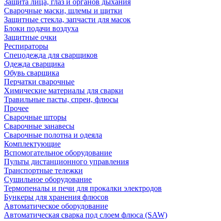
Защита лица, глаз и органов дыхания
Сварочные маски, шлемы и щитки
Защитные стекла, запчасти для масок
Блоки подачи воздуха
Защитные очки
Респираторы
Спецодежда для сварщиков
Одежда сварщика
Обувь сварщика
Перчатки сварочные
Химические материалы для сварки
Травильные пасты, спреи, флюсы
Прочее
Сварочные шторы
Сварочные занавесы
Сварочные полотна и одеяла
Комплектующие
Вспомогательное оборудование
Пульты дистанционного управления
Транспортные тележки
Сушильное оборудование
Термопеналы и печи для прокалки электродов
Бункеры для хранения флюсов
Автоматическое оборудование
Автоматическая сварка под слоем флюса (SAW)