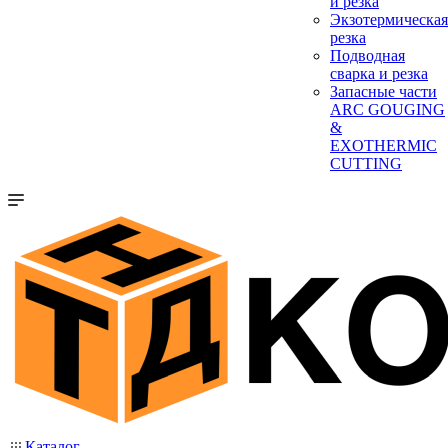
и резка
Экзотермическая
резка
Подводная
сварка и резка
Запасные части
ARC GOUGING
&
EXOTHERMIC
CUTTING
Каталог