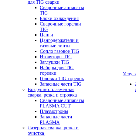
для TIG сварки
Сварочные аппараты
TIG
Блоки охлаждения
Сварочные горелки
TIG
Цанги
Цангодержатели и
газовые линзы
Сопло газовое TIG
Изоляторы TIG
Заглушки TIG
Наборы для TIG
горелки
Услуг
Головки TIG горелок
Запасные части TIG
Воздушно-плазменная
сварка, резка и строжка
Сварочные аппараты
PLASMA CUT
Плазмотроны
Запасные части
PLASMA
Лазерная сварка, резка и
очистка