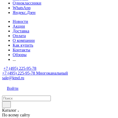
Одноклассники
WhatsApp
Яндекс.Дзен
Новости
Акции
Доставка
Оплата
О компании
Как купить
Контакты
Обзоры
...
+7 (495) 225-95-78
+7 (495) 225-95-78
Многоканальный
sale@ktnd.ru
Войти
Каталог
По всему сайту