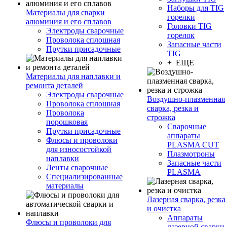
Наборы для TIG
Материалы для сварки
горелки
алюминия и его сплавов
Головки TIG
Электроды сварочные
горелок
Проволока сплошная
Запасные части
Прутки присадочные
TIG
+ ЕЩЕ
Материалы для наплавки и
ремонта деталей
Электроды сварочные
Воздушно-плазменная
Проволока сплошная
сварка, резка и
Проволока
строжка
порошковая
Сварочные
Прутки присадочные
аппараты
Флюсы и проволоки
PLASMA CUT
для износостойкой
Плазмотроны
наплавки
Запасные части
Ленты сварочные
PLASMA
Специализированные
материалы
Лазерная сварка, резка
и очистка
Аппараты
Флюсы и проволоки для
лазерной сварки