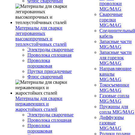
Флюс сварочный
проволоки
MIG/MAG
Сварочные
горелки
MIG/MAG
Материалы для сварки
Соединительны
легированных
кабель
высокопрочных и
Запасные части
теплоустойчивых сталей
MIG/MAG
Электроды сварочные
Запасные части
Проволока сплошная
для горелок
Проволока
MIG/MAG
порошковая
Направляющие
Прутки присадочные
каналы
Флюс сварочный
MIG/MAG
Токосъемники
MIG/MAG
Газовые сопла
Материалы для сварки
MIG/MAG
нержавеющих и
Пружины для
жаростойких сталей
сопла MIG/MAG
Электроды сварочные
Диффузоры
Проволока сплошная
газовые
Проволока
MIG/MAG
порошковая
Ролики подачи