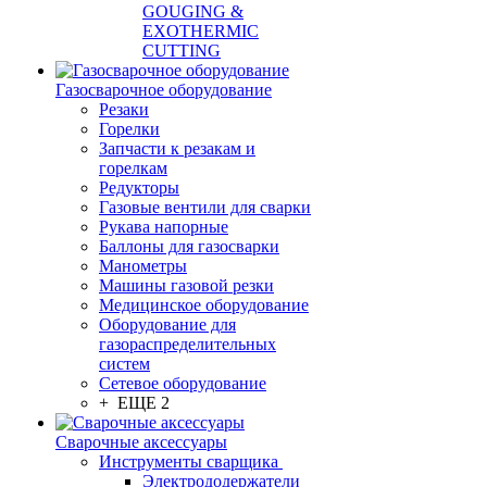
GOUGING &
EXOTHERMIC
CUTTING
Газосварочное оборудование
Резаки
Горелки
Запчасти к резакам и
горелкам
Редукторы
Газовые вентили для сварки
Рукава напорные
Баллоны для газосварки
Манометры
Машины газовой резки
Медицинское оборудование
Оборудование для
газораспределительных
систем
Сетевое оборудование
+ ЕЩЕ 2
Сварочные аксессуары
Инструменты сварщика
Электрододержатели