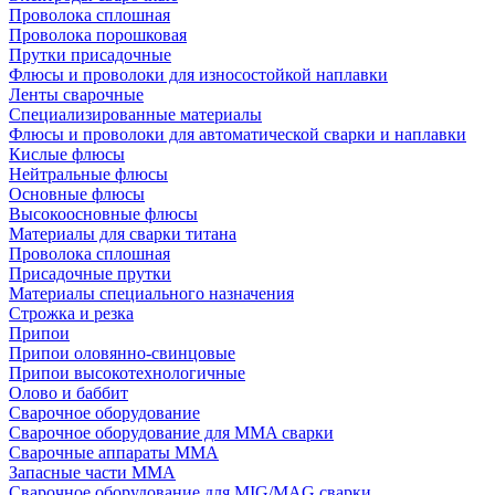
Проволока сплошная
Проволока порошковая
Прутки присадочные
Флюсы и проволоки для износостойкой наплавки
Ленты сварочные
Специализированные материалы
Флюсы и проволоки для автоматической сварки и наплавки
Кислые флюсы
Нейтральные флюсы
Основные флюсы
Высокоосновные флюсы
Материалы для сварки титана
Проволока сплошная
Присадочные прутки
Материалы специального назначения
Строжка и резка
Припои
Припои оловянно-свинцовые
Припои высокотехнологичные
Олово и баббит
Сварочное оборудование
Сварочное оборудование для MMA сварки
Сварочные аппараты MMA
Запасные части MMA
Сварочное оборудование для MIG/MAG сварки