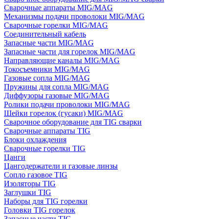
Сварочные аппараты MIG/MAG
Механизмы подачи проволоки MIG/MAG
Сварочные горелки MIG/MAG
Соединительный кабель
Запасные части MIG/MAG
Запасные части для горелок MIG/MAG
Направляющие каналы MIG/MAG
Токосъемники MIG/MAG
Газовые сопла MIG/MAG
Пружины для сопла MIG/MAG
Диффузоры газовые MIG/MAG
Ролики подачи проволоки MIG/MAG
Шейки горелок (гусаки) MIG/MAG
Сварочное оборудование для TIG сварки
Сварочные аппараты TIG
Блоки охлаждения
Сварочные горелки TIG
Цанги
Цангодержатели и газовые линзы
Сопло газовое TIG
Изоляторы TIG
Заглушки TIG
Наборы для TIG горелки
Головки TIG горелок
Запасные части TIG