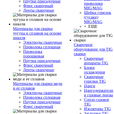
Прутки присадочные
проволоки
Флюс сварочный
MIG/MAG
Ленты сварочные
Шейки горелок
(гусаки)
MIG/MAG
+ ЕЩЕ
Материалы для сварки
чугуна и сплавов на основе
никеля
Электроды сварочные
Сварочное
Проволока сплошная
оборудование для TIG
Проволока
сварки
порошковая
Сварочные
Прутки присадочные
аппараты TIG
Флюс сварочный
Блоки
Ленты сварочные
охлаждения
Сварочные
горелки TIG
Материалы для сварки меди
Цанги
и ее сплавов
Цангодержатели
Электроды сварочные
и газовые линзы
Проволока сплошная
Сопло газовое
Прутки присадочные
TIG
Флюс сварочный
Изоляторы TIG
Заглушки TIG