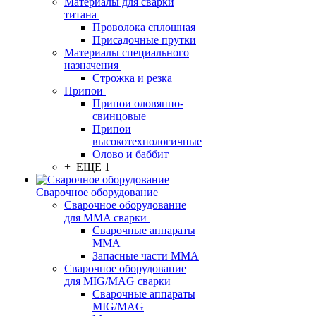
Материалы для сварки
титана
Проволока сплошная
Присадочные прутки
Материалы специального
назначения
Строжка и резка
Припои
Припои оловянно-
свинцовые
Припои
высокотехнологичные
Олово и баббит
+ ЕЩЕ 1
Сварочное оборудование
Сварочное оборудование
для MMA сварки
Сварочные аппараты
MMA
Запасные части MMA
Сварочное оборудование
для MIG/MAG сварки
Сварочные аппараты
MIG/MAG