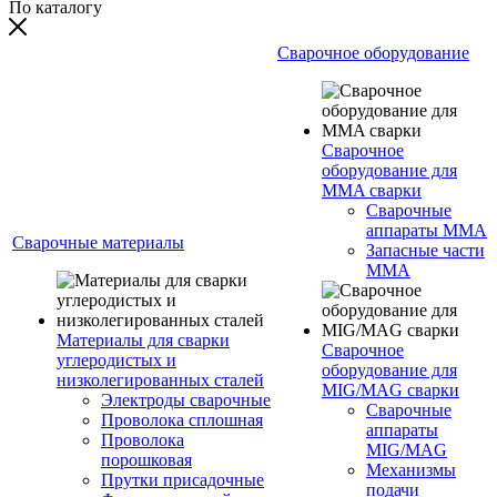
По каталогу
Сварочное оборудование
Сварочное
оборудование для
MMA сварки
Сварочные
аппараты MMA
Сварочные материалы
Запасные части
MMA
Материалы для сварки
Сварочное
углеродистых и
оборудование для
низколегированных сталей
MIG/MAG сварки
Электроды сварочные
Сварочные
Проволока сплошная
аппараты
Проволока
MIG/MAG
порошковая
Механизмы
Прутки присадочные
подачи