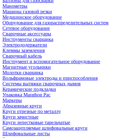
Баллоны для газосварки
Манометры
Машины газовой резки
Медицинское оборудование
Оборудование для газораспределительных систем
Сетевое оборудование
Сварочные аксессуары
Инструменты сварщика
Электрододержатели
Клеммы заземления
Сварочный кабель
Инструмент и вспомогательное оборудование
Магнитные угольники
Молотки сварщика
Вольфрамовые электроды и приспособления
Системы вытяжки сварочных дымов
Керамические подкладки
Упаковка Marathon Pac
Маркеры
Абразивные круги
Круги отрезные по металлу
Круги зачистные
Круги лепестковые тарельчатые
Самозацепляемые шлифовальные круги
Шлифовальные листы