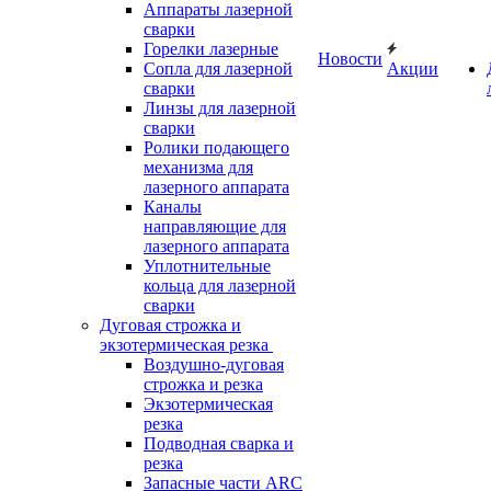
Аппараты лазерной
сварки
Горелки лазерные
Новости
Сопла для лазерной
Акции
сварки
Линзы для лазерной
сварки
Ролики подающего
механизма для
лазерного аппарата
Каналы
направляющие для
лазерного аппарата
Уплотнительные
кольца для лазерной
сварки
Дуговая строжка и
экзотермическая резка
Воздушно-дуговая
строжка и резка
Экзотермическая
резка
Подводная сварка и
резка
Запасные части ARC