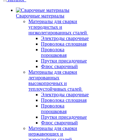
Сварочные материалы
Материалы для сварки
углеродистых и
низколегированных сталей
Электроды сварочные
Проволока сплошная
Проволока
порошковая
Прутки присадочные
Флюс сварочный
Материалы для сварки
легированных
высокопрочных и
теплоустойчивых сталей
Электроды сварочные
Проволока сплошная
Проволока
порошковая
Прутки присадочные
Флюс сварочный
Материалы для сварки
нержавеющих и
жаростойких сталей