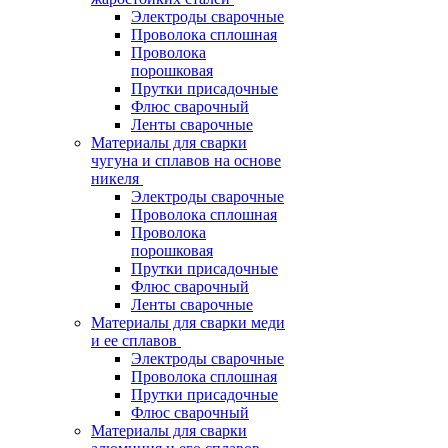
Электроды сварочные
Проволока сплошная
Проволока
порошковая
Прутки присадочные
Флюс сварочный
Ленты сварочные
Материалы для сварки
чугуна и сплавов на основе
никеля
Электроды сварочные
Проволока сплошная
Проволока
порошковая
Прутки присадочные
Флюс сварочный
Ленты сварочные
Материалы для сварки меди
и ее сплавов
Электроды сварочные
Проволока сплошная
Прутки присадочные
Флюс сварочный
Материалы для сварки