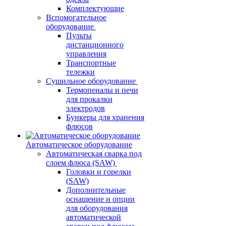
Комплектующие
Вспомогательное
оборудование
Пульты
дистанционного
управления
Транспортные
тележки
Сушильное оборудование
Термопеналы и печи
для прокалки
электродов
Бункеры для хранения
флюсов
Автоматическое оборудование
Автоматическая сварка под
слоем флюса (SAW)
Головки и горелки
(SAW)
Дополнительные
оснащение и опции
для оборудования
автоматической