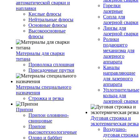
автоматической сварки и
Горелки
наплавки
лазерные
Кислые флюсы
Сопла для
Нейтральные флюсы
лазерной сварки
Основные флюсы
Линзы для
Высокоосновные
лазерной сварки
флюсы
Ролики
подающего
механизма для
Материалы для сварки
лазерного
титана
аппарата
Проволока сплошная
Каналы
Присадочные прутки
направляющие
для лазерного
аппарата
Материалы специального
Уплотнительные
назначения
кольца для
Строжка и резка
лазерной сварки
Припои
Припои оловянно-
Дуговая строжка и
свинцовые
экзотермическая резка
Припои
Воздушно-
высокотехнологичные
дуговая строжка
Олово и баббит