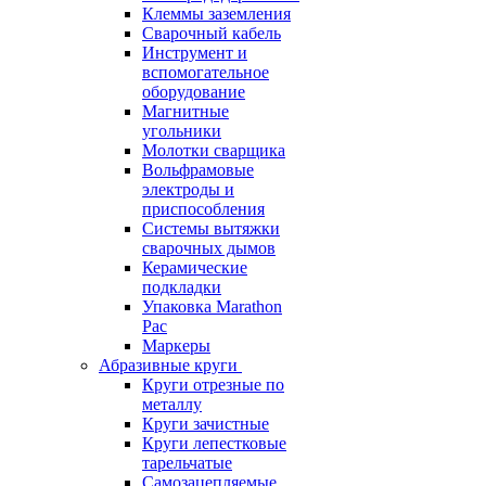
Клеммы заземления
Сварочный кабель
Инструмент и
вспомогательное
оборудование
Магнитные
угольники
Молотки сварщика
Вольфрамовые
электроды и
приспособления
Системы вытяжки
сварочных дымов
Керамические
подкладки
Упаковка Marathon
Pac
Маркеры
Абразивные круги
Круги отрезные по
металлу
Круги зачистные
Круги лепестковые
тарельчатые
Самозацепляемые