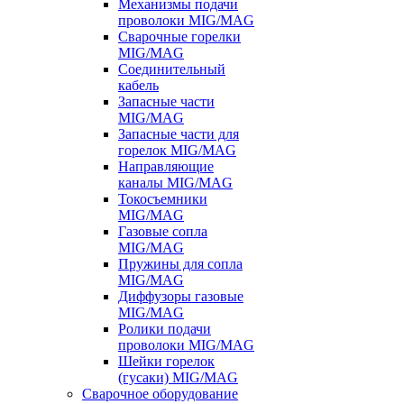
Механизмы подачи
проволоки MIG/MAG
Сварочные горелки
MIG/MAG
Соединительный
кабель
Запасные части
MIG/MAG
Запасные части для
горелок MIG/MAG
Направляющие
каналы MIG/MAG
Токосъемники
MIG/MAG
Газовые сопла
MIG/MAG
Пружины для сопла
MIG/MAG
Диффузоры газовые
MIG/MAG
Ролики подачи
проволоки MIG/MAG
Шейки горелок
(гусаки) MIG/MAG
Сварочное оборудование