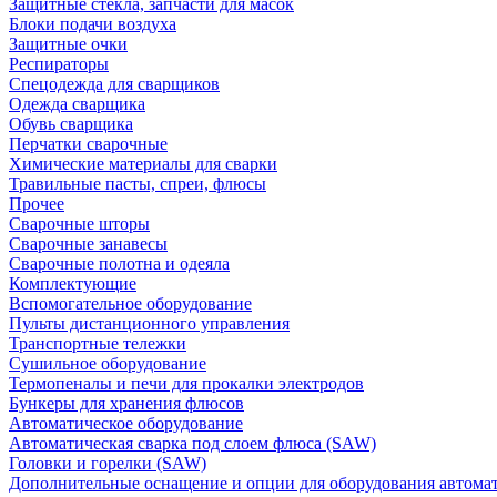
Защитные стекла, запчасти для масок
Блоки подачи воздуха
Защитные очки
Респираторы
Спецодежда для сварщиков
Одежда сварщика
Обувь сварщика
Перчатки сварочные
Химические материалы для сварки
Травильные пасты, спреи, флюсы
Прочее
Сварочные шторы
Сварочные занавесы
Сварочные полотна и одеяла
Комплектующие
Вспомогательное оборудование
Пульты дистанционного управления
Транспортные тележки
Сушильное оборудование
Термопеналы и печи для прокалки электродов
Бункеры для хранения флюсов
Автоматическое оборудование
Автоматическая сварка под слоем флюса (SAW)
Головки и горелки (SAW)
Дополнительные оснащение и опции для оборудования автома