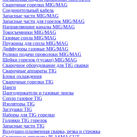
Сварочные горелки MIG/MAG
Соединительный кабель
Запасные части MIG/MAG
Запасные части для горелок MIG/MAG
Направляющие каналы MIG/MAG
Токосъемники MIG/MAG
Газовые сопла MIG/MAG
Пружины для сопла MIG/MAG
Диффузоры газовые MIG/MAG
Ролики подачи проволоки MIG/MAG
Шейки горелок (гусаки) MIG/MAG
Сварочное оборудование для TIG сварки
Сварочные аппараты TIG
Блоки охлаждения
Сварочные горелки TIG
Цанги
Цангодержатели и газовые линзы
Сопло газовое TIG
Изоляторы TIG
Заглушки TIG
Наборы для TIG горелки
Головки TIG горелок
Запасные части TIG
Воздушно-плазменная сварка, резка и строжка
Сварочные аппараты PLASMA CUT