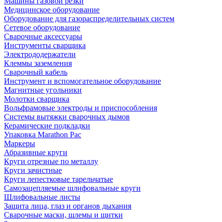
Машины газовой резки
Медицинское оборудование
Оборудование для газораспределительных систем
Сетевое оборудование
Сварочные аксессуары
Инструменты сварщика
Электрододержатели
Клеммы заземления
Сварочный кабель
Инструмент и вспомогательное оборудование
Магнитные угольники
Молотки сварщика
Вольфрамовые электроды и приспособления
Системы вытяжки сварочных дымов
Керамические подкладки
Упаковка Marathon Pac
Маркеры
Абразивные круги
Круги отрезные по металлу
Круги зачистные
Круги лепестковые тарельчатые
Самозацепляемые шлифовальные круги
Шлифовальные листы
Защита лица, глаз и органов дыхания
Сварочные маски, шлемы и щитки