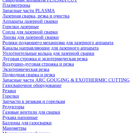
Плазмотроны
Запасные части PLASMA
Лазерная сварка, резка и очистка
Аппараты лазерной сварки
Горелки лазерные
Сопла для лазерной сварки
Линзы для лазерной сварки
Ролики подающего механизма для лазерного аппарата
Каналы направляющие для лазерного аппарата
Уплотнительные кольца для лазерной сварки
Дуговая строжка и экзотермическая резка
Воздушно-дуговая строжка и резка
Экзотермическая резка
Подводная сварка и резка
Запасные части ARC GOUGING & EXOTHERMIC CUTTING
Газосварочное оборудование
Резаки
Горелки
Запчасти к резакам и горелкам
Редукторы
Газовые вентили для сварки
Рукава напорные
Баллоны для газосварки
Манометры