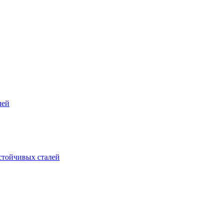
лей
стойчивых сталей