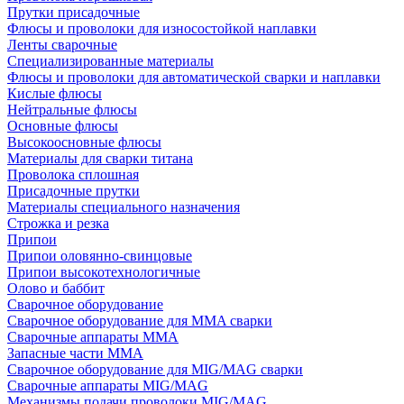
Прутки присадочные
Флюсы и проволоки для износостойкой наплавки
Ленты сварочные
Специализированные материалы
Флюсы и проволоки для автоматической сварки и наплавки
Кислые флюсы
Нейтральные флюсы
Основные флюсы
Высокоосновные флюсы
Материалы для сварки титана
Проволока сплошная
Присадочные прутки
Материалы специального назначения
Строжка и резка
Припои
Припои оловянно-свинцовые
Припои высокотехнологичные
Олово и баббит
Сварочное оборудование
Сварочное оборудование для MMA сварки
Сварочные аппараты MMA
Запасные части MMA
Сварочное оборудование для MIG/MAG сварки
Сварочные аппараты MIG/MAG
Механизмы подачи проволоки MIG/MAG