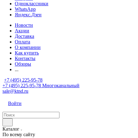
Одноклассники
WhatsApp
Яндекс.Дзен
Новости
Акции
Доставка
Оплата
О компании
Как купить
Контакты
Обзоры
...
+7 (495) 225-95-78
+7 (495) 225-95-78
Многоканальный
sale@ktnd.ru
Войти
Каталог
По всему сайту