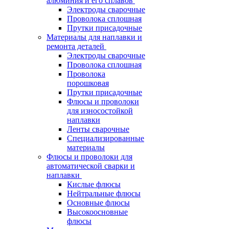
алюминия и его сплавов
Электроды сварочные
Проволока сплошная
Прутки присадочные
Материалы для наплавки и
ремонта деталей
Электроды сварочные
Проволока сплошная
Проволока
порошковая
Прутки присадочные
Флюсы и проволоки
для износостойкой
наплавки
Ленты сварочные
Специализированные
материалы
Флюсы и проволоки для
автоматической сварки и
наплавки
Кислые флюсы
Нейтральные флюсы
Основные флюсы
Высокоосновные
флюсы