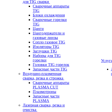
для TIG сварки
Сварочные аппараты
TIG
Блоки охлаждения
Сварочные горелки
TIG
Цанги
Цангодержатели и
газовые линзы
Сопло газовое TIG
Изоляторы TIG
Заглушки TIG
Наборы для TIG
горелки
Услуг
Головки TIG горелок
Запасные части TIG
Воздушно-плазменная
сварка, резка и строжка
Сварочные аппараты
PLASMA CUT
Плазмотроны
Запасные части
PLASMA
Лазерная сварка, резка и
очистка