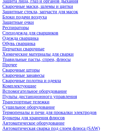
Защита лица, глаз и органов дыхания
Сварочные маски, шлемы и щитки
Защитные стекла, запчасти для масок
Блоки подачи воздуха
Защитные очки
Респираторы
Спецодежда для сварщиков
Одежда сварщика
Обувь сварщика
Перчатки сварочные
Химические материалы для сварки
Травильные пасты, спреи, флюсы
Прочее
Сварочные шторы
Сварочные занавесы
Сварочные полотна и одеяла
Комплектующие
Вспомогательное оборудование
Пульты дистанционного управления
Транспортные тележки
Сушильное оборудование
Термопеналы и печи для прокалки электродов
Бункеры для хранения флюсов
Автоматическое оборудование
Автоматическая сварка под слоем флюса (SAW)