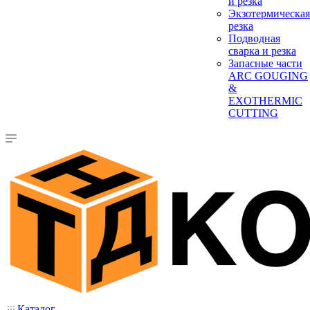
и резка
Экзотермическая
резка
Подводная
сварка и резка
Запасные части
ARC GOUGING
&
EXOTHERMIC
CUTTING
Каталог