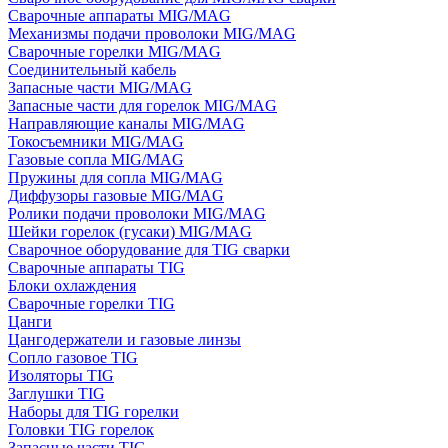
Сварочные аппараты MIG/MAG
Механизмы подачи проволоки MIG/MAG
Сварочные горелки MIG/MAG
Соединительный кабель
Запасные части MIG/MAG
Запасные части для горелок MIG/MAG
Направляющие каналы MIG/MAG
Токосъемники MIG/MAG
Газовые сопла MIG/MAG
Пружины для сопла MIG/MAG
Диффузоры газовые MIG/MAG
Ролики подачи проволоки MIG/MAG
Шейки горелок (гусаки) MIG/MAG
Сварочное оборудование для TIG сварки
Сварочные аппараты TIG
Блоки охлаждения
Сварочные горелки TIG
Цанги
Цангодержатели и газовые линзы
Сопло газовое TIG
Изоляторы TIG
Заглушки TIG
Наборы для TIG горелки
Головки TIG горелок
Запасные части TIG