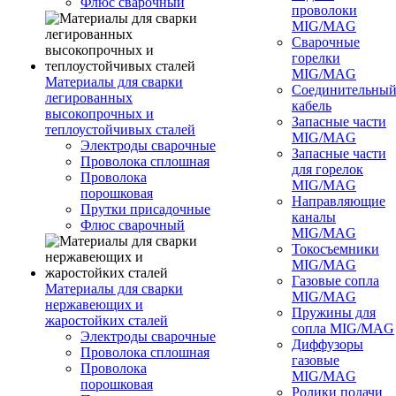
Флюс сварочный
проволоки
MIG/MAG
Сварочные
горелки
MIG/MAG
Материалы для сварки
Соединительны
легированных
кабель
высокопрочных и
Запасные части
теплоустойчивых сталей
MIG/MAG
Электроды сварочные
Запасные части
Проволока сплошная
для горелок
Проволока
MIG/MAG
порошковая
Направляющие
Прутки присадочные
каналы
Флюс сварочный
MIG/MAG
Токосъемники
MIG/MAG
Газовые сопла
Материалы для сварки
MIG/MAG
нержавеющих и
Пружины для
жаростойких сталей
сопла MIG/MAG
Электроды сварочные
Диффузоры
Проволока сплошная
газовые
Проволока
MIG/MAG
порошковая
Ролики подачи