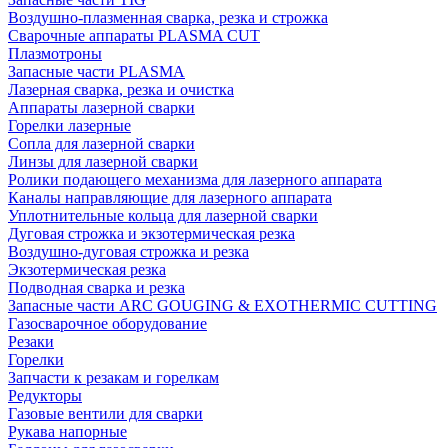
Воздушно-плазменная сварка, резка и строжка
Сварочные аппараты PLASMA CUT
Плазмотроны
Запасные части PLASMA
Лазерная сварка, резка и очистка
Аппараты лазерной сварки
Горелки лазерные
Сопла для лазерной сварки
Линзы для лазерной сварки
Ролики подающего механизма для лазерного аппарата
Каналы направляющие для лазерного аппарата
Уплотнительные кольца для лазерной сварки
Дуговая строжка и экзотермическая резка
Воздушно-дуговая строжка и резка
Экзотермическая резка
Подводная сварка и резка
Запасные части ARC GOUGING & EXOTHERMIC CUTTING
Газосварочное оборудование
Резаки
Горелки
Запчасти к резакам и горелкам
Редукторы
Газовые вентили для сварки
Рукава напорные