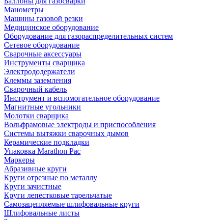
Баллоны для газосварки
Манометры
Машины газовой резки
Медицинское оборудование
Оборудование для газораспределительных систем
Сетевое оборудование
Сварочные аксессуары
Инструменты сварщика
Электрододержатели
Клеммы заземления
Сварочный кабель
Инструмент и вспомогательное оборудование
Магнитные угольники
Молотки сварщика
Вольфрамовые электроды и приспособления
Системы вытяжки сварочных дымов
Керамические подкладки
Упаковка Marathon Pac
Маркеры
Абразивные круги
Круги отрезные по металлу
Круги зачистные
Круги лепестковые тарельчатые
Самозацепляемые шлифовальные круги
Шлифовальные листы