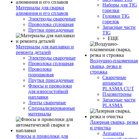
Наборы для TIG
Материалы для сварки
горелки
алюминия и его сплавов
Головки TIG
Электроды сварочные
горелок
Проволока сплошная
Запасные части
Прутки присадочные
TIG
+ ЕЩЕ
Материалы для наплавки и
ремонта деталей
Электроды сварочные
Воздушно-плазменная
Проволока сплошная
сварка, резка и
Проволока
строжка
порошковая
Сварочные
Прутки присадочные
аппараты
Флюсы и проволоки
PLASMA CUT
для износостойкой
Плазмотроны
наплавки
Запасные части
Ленты сварочные
PLASMA
Специализированные
материалы
Лазерная сварка, резка
и очистка
Аппараты
Флюсы и проволоки для
лазерной сварки