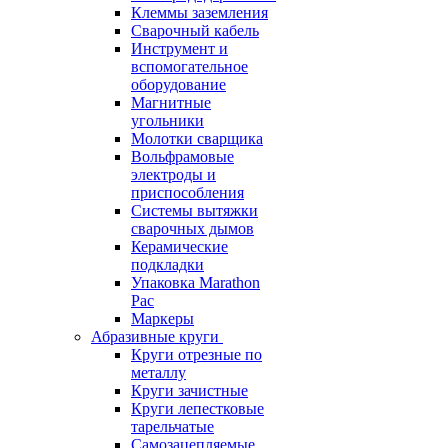
Клеммы заземления
Сварочный кабель
Инструмент и
вспомогательное
оборудование
Магнитные
угольники
Молотки сварщика
Вольфрамовые
электроды и
приспособления
Системы вытяжки
сварочных дымов
Керамические
подкладки
Упаковка Marathon
Pac
Маркеры
Абразивные круги
Круги отрезные по
металлу
Круги зачистные
Круги лепестковые
тарельчатые
Самозацепляемые