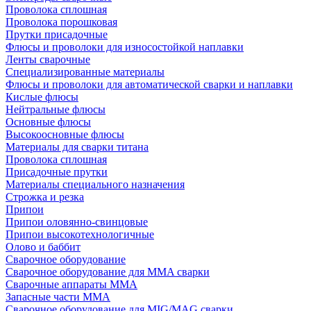
Проволока сплошная
Проволока порошковая
Прутки присадочные
Флюсы и проволоки для износостойкой наплавки
Ленты сварочные
Специализированные материалы
Флюсы и проволоки для автоматической сварки и наплавки
Кислые флюсы
Нейтральные флюсы
Основные флюсы
Высокоосновные флюсы
Материалы для сварки титана
Проволока сплошная
Присадочные прутки
Материалы специального назначения
Строжка и резка
Припои
Припои оловянно-свинцовые
Припои высокотехнологичные
Олово и баббит
Сварочное оборудование
Сварочное оборудование для MMA сварки
Сварочные аппараты MMA
Запасные части MMA
Сварочное оборудование для MIG/MAG сварки