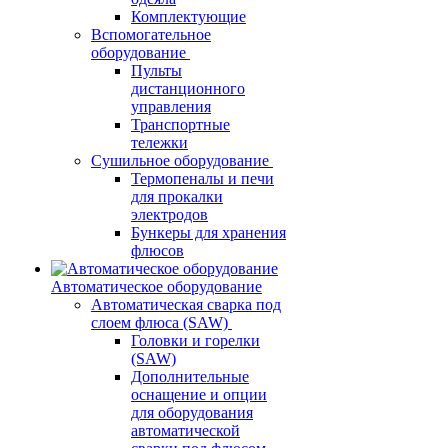
Комплектующие
Вспомогательное
оборудование
Пульты
дистанционного
управления
Транспортные
тележки
Сушильное оборудование
Термопеналы и печи
для прокалки
электродов
Бункеры для хранения
флюсов
Автоматическое оборудование
Автоматическая сварка под
слоем флюса (SAW)
Головки и горелки
(SAW)
Дополнительные
оснащение и опции
для оборудования
автоматической