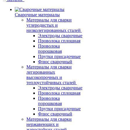
Сварочные материалы
Материалы для сварки
углеродистых и
низколегированных сталей
Электроды сварочные
Проволока сплошная
Проволока
порошковая
Прутки присадочные
Флюс сварочный
Материалы для сварки
легированных
высокопрочных и
теплоустойчивых сталей
Электроды сварочные
Проволока сплошная
Проволока
порошковая
Прутки присадочные
Флюс сварочный
Материалы для сварки
нержавеющих и
жаростойких сталей