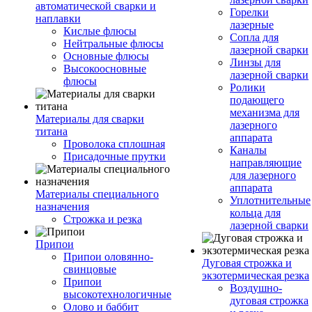
автоматической сварки и
Горелки
наплавки
лазерные
Кислые флюсы
Сопла для
Нейтральные флюсы
лазерной сварки
Основные флюсы
Линзы для
Высокоосновные
лазерной сварки
флюсы
Ролики
подающего
механизма для
Материалы для сварки
лазерного
титана
аппарата
Проволока сплошная
Каналы
Присадочные прутки
направляющие
для лазерного
аппарата
Материалы специального
Уплотнительные
назначения
кольца для
Строжка и резка
лазерной сварки
Припои
Припои оловянно-
Дуговая строжка и
свинцовые
экзотермическая резка
Припои
Воздушно-
высокотехнологичные
дуговая строжка
Олово и баббит