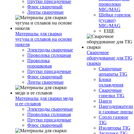
Прутки присадочные
проволоки
Флюс сварочный
MIG/MAG
Ленты сварочные
Шейки горелок
(гусаки)
MIG/MAG
+ ЕЩЕ
Материалы для сварки
чугуна и сплавов на основе
никеля
Электроды сварочные
Сварочное
Проволока сплошная
оборудование для TIG
Проволока
сварки
порошковая
Сварочные
Прутки присадочные
аппараты TIG
Флюс сварочный
Блоки
Ленты сварочные
охлаждения
Сварочные
горелки TIG
Материалы для сварки меди
Цанги
и ее сплавов
Цангодержатели
Электроды сварочные
и газовые линзы
Проволока сплошная
Сопло газовое
Прутки присадочные
TIG
Флюс сварочный
Изоляторы TIG
Заглушки TIG