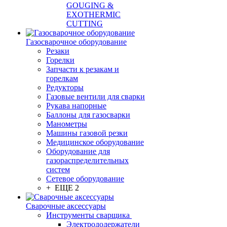
GOUGING &
EXOTHERMIC
CUTTING
Газосварочное оборудование
Резаки
Горелки
Запчасти к резакам и
горелкам
Редукторы
Газовые вентили для сварки
Рукава напорные
Баллоны для газосварки
Манометры
Машины газовой резки
Медицинское оборудование
Оборудование для
газораспределительных
систем
Сетевое оборудование
+ ЕЩЕ 2
Сварочные аксессуары
Инструменты сварщика
Электрододержатели