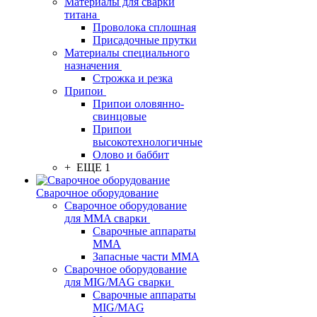
Материалы для сварки
титана
Проволока сплошная
Присадочные прутки
Материалы специального
назначения
Строжка и резка
Припои
Припои оловянно-
свинцовые
Припои
высокотехнологичные
Олово и баббит
+ ЕЩЕ 1
Сварочное оборудование
Сварочное оборудование
для MMA сварки
Сварочные аппараты
MMA
Запасные части MMA
Сварочное оборудование
для MIG/MAG сварки
Сварочные аппараты
MIG/MAG