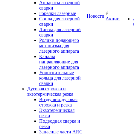
Аппараты лазерной
сварки
Горелки лазерные
Новости
Сопла для лазерной
Акции
сварки
Линзы для лазерной
сварки
Ролики подающего
механизма для
лазерного аппарата
Каналы
направляющие для
лазерного аппарата
Уплотнительные
кольца для лазерной
сварки
Дуговая строжка и
экзотермическая резка
Воздушно-дуговая
строжка и резка
Экзотермическая
резка
Подводная сварка и
резка
Запасные части ARC