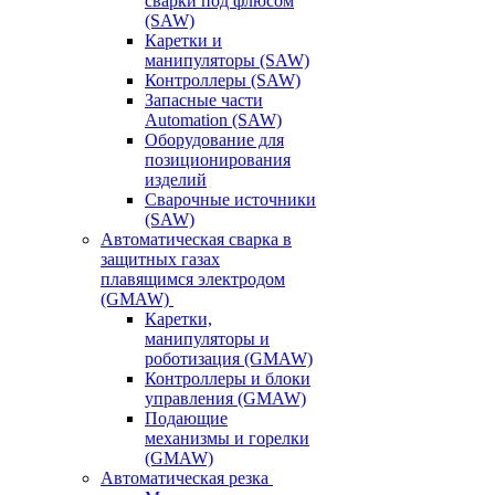
сварки под флюсом
(SAW)
Каретки и
манипуляторы (SAW)
Контроллеры (SAW)
Запасные части
Automation (SAW)
Оборудование для
позиционирования
изделий
Сварочные источники
(SAW)
Автоматическая сварка в
защитных газах
плавящимся электродом
(GMAW)
Каретки,
манипуляторы и
роботизация (GMAW)
Контроллеры и блоки
управления (GMAW)
Подающие
механизмы и горелки
(GMAW)
Автоматическая резка