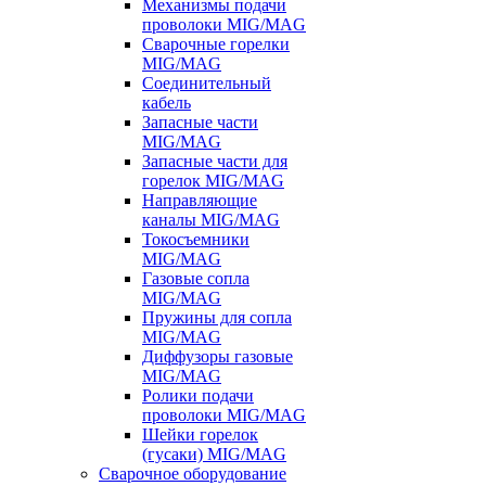
Механизмы подачи
проволоки MIG/MAG
Сварочные горелки
MIG/MAG
Соединительный
кабель
Запасные части
MIG/MAG
Запасные части для
горелок MIG/MAG
Направляющие
каналы MIG/MAG
Токосъемники
MIG/MAG
Газовые сопла
MIG/MAG
Пружины для сопла
MIG/MAG
Диффузоры газовые
MIG/MAG
Ролики подачи
проволоки MIG/MAG
Шейки горелок
(гусаки) MIG/MAG
Сварочное оборудование