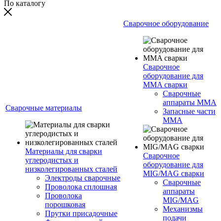
По каталогу
Сварочное оборудование
Сварочное
оборудование для
MMA сварки
Сварочные
аппараты MMA
Сварочные материалы
Запасные части
MMA
Материалы для сварки
Сварочное
углеродистых и
оборудование для
низколегированных сталей
MIG/MAG сварки
Электроды сварочные
Сварочные
Проволока сплошная
аппараты
Проволока
MIG/MAG
порошковая
Механизмы
Прутки присадочные
подачи