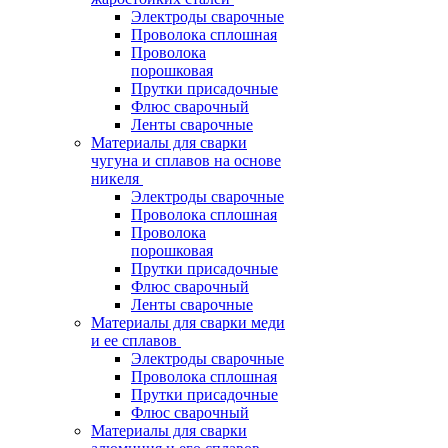
Электроды сварочные
Проволока сплошная
Проволока
порошковая
Прутки присадочные
Флюс сварочный
Ленты сварочные
Материалы для сварки
чугуна и сплавов на основе
никеля
Электроды сварочные
Проволока сплошная
Проволока
порошковая
Прутки присадочные
Флюс сварочный
Ленты сварочные
Материалы для сварки меди
и ее сплавов
Электроды сварочные
Проволока сплошная
Прутки присадочные
Флюс сварочный
Материалы для сварки