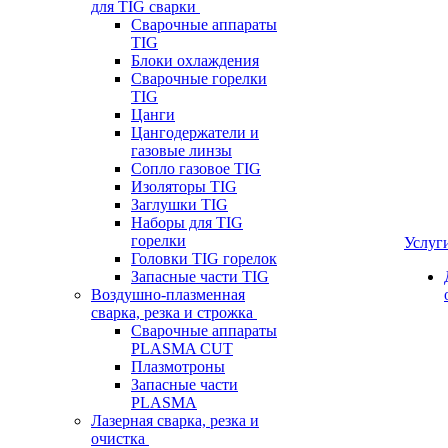
для TIG сварки
Сварочные аппараты
TIG
Блоки охлаждения
Сварочные горелки
TIG
Цанги
Цангодержатели и
газовые линзы
Сопло газовое TIG
Изоляторы TIG
Заглушки TIG
Наборы для TIG
горелки
Услуг
Головки TIG горелок
Запасные части TIG
Воздушно-плазменная
сварка, резка и строжка
Сварочные аппараты
PLASMA CUT
Плазмотроны
Запасные части
PLASMA
Лазерная сварка, резка и
очистка