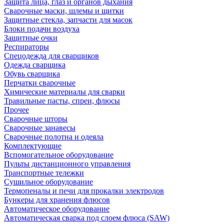
Защита лица, глаз и органов дыхания
Сварочные маски, шлемы и щитки
Защитные стекла, запчасти для масок
Блоки подачи воздуха
Защитные очки
Респираторы
Спецодежда для сварщиков
Одежда сварщика
Обувь сварщика
Перчатки сварочные
Химические материалы для сварки
Травильные пасты, спреи, флюсы
Прочее
Сварочные шторы
Сварочные занавесы
Сварочные полотна и одеяла
Комплектующие
Вспомогательное оборудование
Пульты дистанционного управления
Транспортные тележки
Сушильное оборудование
Термопеналы и печи для прокалки электродов
Бункеры для хранения флюсов
Автоматическое оборудование
Автоматическая сварка под слоем флюса (SAW)