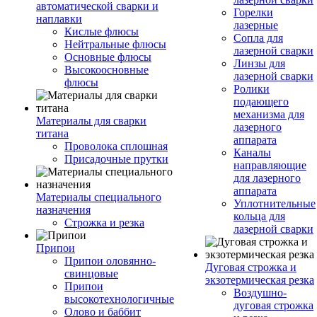
автоматической сварки и
Горелки
наплавки
лазерные
Кислые флюсы
Сопла для
Нейтральные флюсы
лазерной сварки
Основные флюсы
Линзы для
Высокоосновные
лазерной сварки
флюсы
Ролики
подающего
механизма для
Материалы для сварки
лазерного
титана
аппарата
Проволока сплошная
Каналы
Присадочные прутки
направляющие
для лазерного
аппарата
Материалы специального
Уплотнительные
назначения
кольца для
Строжка и резка
лазерной сварки
Припои
Припои оловянно-
Дуговая строжка и
свинцовые
экзотермическая резка
Припои
Воздушно-
высокотехнологичные
дуговая строжка
Олово и баббит