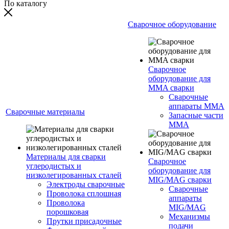
По каталогу
Сварочное оборудование
Сварочное
оборудование для
MMA сварки
Сварочные
аппараты MMA
Сварочные материалы
Запасные части
MMA
Материалы для сварки
Сварочное
углеродистых и
оборудование для
низколегированных сталей
MIG/MAG сварки
Электроды сварочные
Сварочные
Проволока сплошная
аппараты
Проволока
MIG/MAG
порошковая
Механизмы
Прутки присадочные
подачи