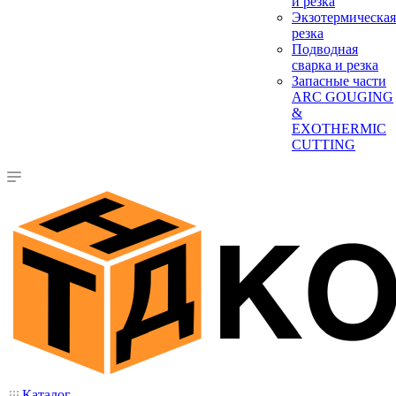
и резка
Экзотермическая
резка
Подводная
сварка и резка
Запасные части
ARC GOUGING
&
EXOTHERMIC
CUTTING
Каталог