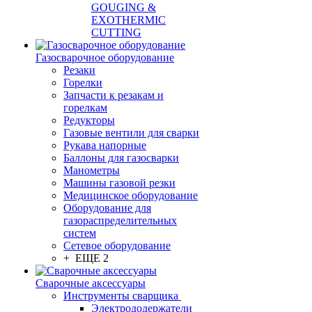
GOUGING &
EXOTHERMIC
CUTTING
Газосварочное оборудование
Резаки
Горелки
Запчасти к резакам и
горелкам
Редукторы
Газовые вентили для сварки
Рукава напорные
Баллоны для газосварки
Манометры
Машины газовой резки
Медицинское оборудование
Оборудование для
газораспределительных
систем
Сетевое оборудование
+ ЕЩЕ 2
Сварочные аксессуары
Инструменты сварщика
Электрододержатели