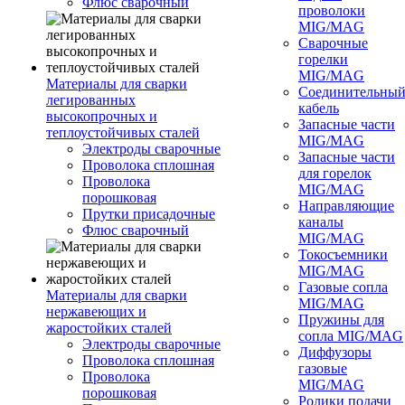
Флюс сварочный
проволоки
MIG/MAG
Сварочные
горелки
MIG/MAG
Материалы для сварки
Соединительны
легированных
кабель
высокопрочных и
Запасные части
теплоустойчивых сталей
MIG/MAG
Электроды сварочные
Запасные части
Проволока сплошная
для горелок
Проволока
MIG/MAG
порошковая
Направляющие
Прутки присадочные
каналы
Флюс сварочный
MIG/MAG
Токосъемники
MIG/MAG
Газовые сопла
Материалы для сварки
MIG/MAG
нержавеющих и
Пружины для
жаростойких сталей
сопла MIG/MAG
Электроды сварочные
Диффузоры
Проволока сплошная
газовые
Проволока
MIG/MAG
порошковая
Ролики подачи