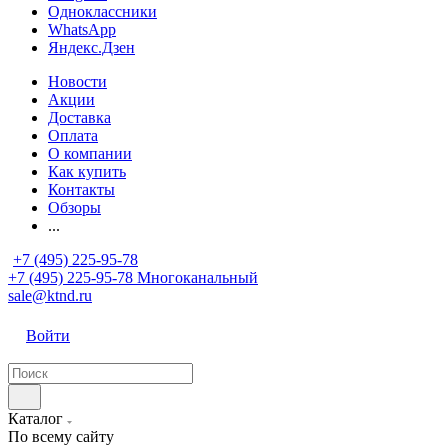
Одноклассники
WhatsApp
Яндекс.Дзен
Новости
Акции
Доставка
Оплата
О компании
Как купить
Контакты
Обзоры
...
+7 (495) 225-95-78
+7 (495) 225-95-78
Многоканальный
sale@ktnd.ru
Войти
Каталог
По всему сайту