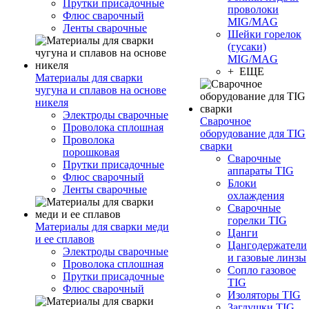
Прутки присадочные
проволоки
Флюс сварочный
MIG/MAG
Ленты сварочные
Шейки горелок
(гусаки)
MIG/MAG
+ ЕЩЕ
Материалы для сварки
чугуна и сплавов на основе
никеля
Электроды сварочные
Сварочное
Проволока сплошная
оборудование для TIG
Проволока
сварки
порошковая
Сварочные
Прутки присадочные
аппараты TIG
Флюс сварочный
Блоки
Ленты сварочные
охлаждения
Сварочные
горелки TIG
Материалы для сварки меди
Цанги
и ее сплавов
Цангодержатели
Электроды сварочные
и газовые линзы
Проволока сплошная
Сопло газовое
Прутки присадочные
TIG
Флюс сварочный
Изоляторы TIG
Заглушки TIG