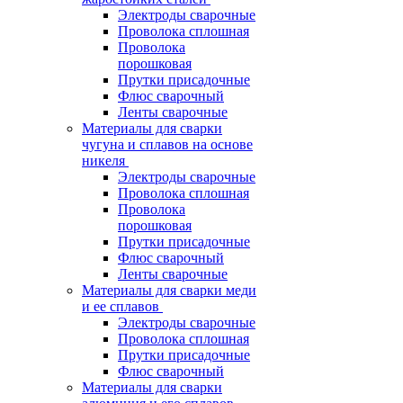
Электроды сварочные
Проволока сплошная
Проволока
порошковая
Прутки присадочные
Флюс сварочный
Ленты сварочные
Материалы для сварки
чугуна и сплавов на основе
никеля
Электроды сварочные
Проволока сплошная
Проволока
порошковая
Прутки присадочные
Флюс сварочный
Ленты сварочные
Материалы для сварки меди
и ее сплавов
Электроды сварочные
Проволока сплошная
Прутки присадочные
Флюс сварочный
Материалы для сварки