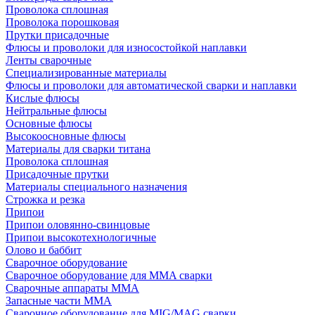
Проволока сплошная
Проволока порошковая
Прутки присадочные
Флюсы и проволоки для износостойкой наплавки
Ленты сварочные
Специализированные материалы
Флюсы и проволоки для автоматической сварки и наплавки
Кислые флюсы
Нейтральные флюсы
Основные флюсы
Высокоосновные флюсы
Материалы для сварки титана
Проволока сплошная
Присадочные прутки
Материалы специального назначения
Строжка и резка
Припои
Припои оловянно-свинцовые
Припои высокотехнологичные
Олово и баббит
Сварочное оборудование
Сварочное оборудование для MMA сварки
Сварочные аппараты MMA
Запасные части MMA
Сварочное оборудование для MIG/MAG сварки