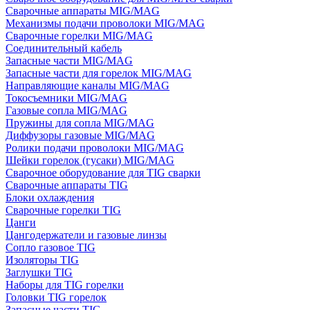
Сварочные аппараты MIG/MAG
Механизмы подачи проволоки MIG/MAG
Сварочные горелки MIG/MAG
Соединительный кабель
Запасные части MIG/MAG
Запасные части для горелок MIG/MAG
Направляющие каналы MIG/MAG
Токосъемники MIG/MAG
Газовые сопла MIG/MAG
Пружины для сопла MIG/MAG
Диффузоры газовые MIG/MAG
Ролики подачи проволоки MIG/MAG
Шейки горелок (гусаки) MIG/MAG
Сварочное оборудование для TIG сварки
Сварочные аппараты TIG
Блоки охлаждения
Сварочные горелки TIG
Цанги
Цангодержатели и газовые линзы
Сопло газовое TIG
Изоляторы TIG
Заглушки TIG
Наборы для TIG горелки
Головки TIG горелок
Запасные части TIG