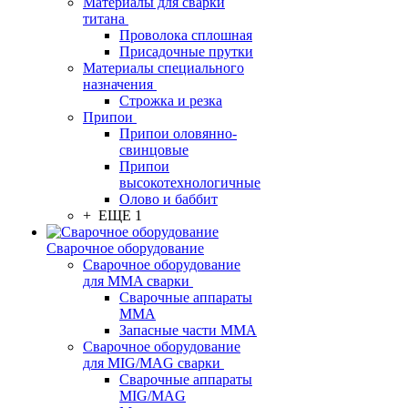
Материалы для сварки
титана
Проволока сплошная
Присадочные прутки
Материалы специального
назначения
Строжка и резка
Припои
Припои оловянно-
свинцовые
Припои
высокотехнологичные
Олово и баббит
+ ЕЩЕ 1
Сварочное оборудование
Сварочное оборудование
для MMA сварки
Сварочные аппараты
MMA
Запасные части MMA
Сварочное оборудование
для MIG/MAG сварки
Сварочные аппараты
MIG/MAG