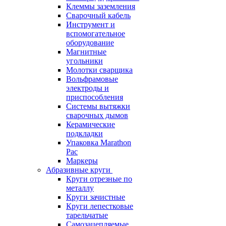
Клеммы заземления
Сварочный кабель
Инструмент и
вспомогательное
оборудование
Магнитные
угольники
Молотки сварщика
Вольфрамовые
электроды и
приспособления
Системы вытяжки
сварочных дымов
Керамические
подкладки
Упаковка Marathon
Pac
Маркеры
Абразивные круги
Круги отрезные по
металлу
Круги зачистные
Круги лепестковые
тарельчатые
Самозацепляемые