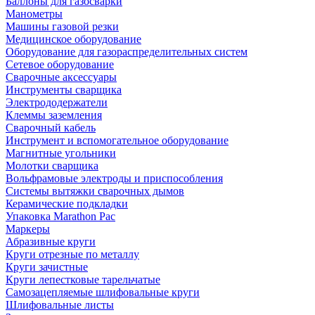
Баллоны для газосварки
Манометры
Машины газовой резки
Медицинское оборудование
Оборудование для газораспределительных систем
Сетевое оборудование
Сварочные аксессуары
Инструменты сварщика
Электрододержатели
Клеммы заземления
Сварочный кабель
Инструмент и вспомогательное оборудование
Магнитные угольники
Молотки сварщика
Вольфрамовые электроды и приспособления
Системы вытяжки сварочных дымов
Керамические подкладки
Упаковка Marathon Pac
Маркеры
Абразивные круги
Круги отрезные по металлу
Круги зачистные
Круги лепестковые тарельчатые
Самозацепляемые шлифовальные круги
Шлифовальные листы