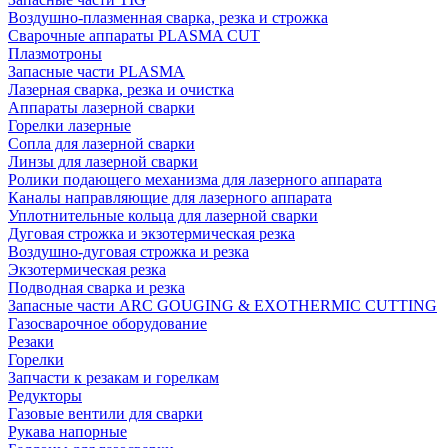
Воздушно-плазменная сварка, резка и строжка
Сварочные аппараты PLASMA CUT
Плазмотроны
Запасные части PLASMA
Лазерная сварка, резка и очистка
Аппараты лазерной сварки
Горелки лазерные
Сопла для лазерной сварки
Линзы для лазерной сварки
Ролики подающего механизма для лазерного аппарата
Каналы направляющие для лазерного аппарата
Уплотнительные кольца для лазерной сварки
Дуговая строжка и экзотермическая резка
Воздушно-дуговая строжка и резка
Экзотермическая резка
Подводная сварка и резка
Запасные части ARC GOUGING & EXOTHERMIC CUTTING
Газосварочное оборудование
Резаки
Горелки
Запчасти к резакам и горелкам
Редукторы
Газовые вентили для сварки
Рукава напорные