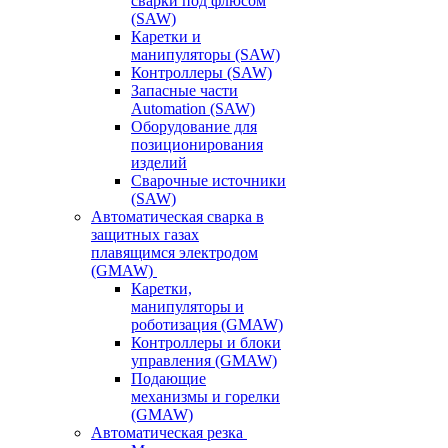
сварки под флюсом
(SAW)
Каретки и
манипуляторы (SAW)
Контроллеры (SAW)
Запасные части
Automation (SAW)
Оборудование для
позиционирования
изделий
Сварочные источники
(SAW)
Автоматическая сварка в
защитных газах
плавящимся электродом
(GMAW)
Каретки,
манипуляторы и
роботизация (GMAW)
Контроллеры и блоки
управления (GMAW)
Подающие
механизмы и горелки
(GMAW)
Автоматическая резка