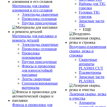
Наборы для TIG
Материалы для сварки
горелки
алюминия и его сплавов
Головки TIG
Электроды сварочные
горелок
Проволока сплошная
Запасные части
Прутки присадочные
TIG
+ ЕЩЕ
Материалы для наплавки и
ремонта деталей
Электроды сварочные
Воздушно-плазменная
Проволока сплошная
сварка, резка и
Проволока
строжка
порошковая
Сварочные
Прутки присадочные
аппараты
Флюсы и проволоки
PLASMA CUT
для износостойкой
Плазмотроны
наплавки
Запасные части
Ленты сварочные
PLASMA
Специализированные
материалы
Лазерная сварка, резка
и очистка
Аппараты
Флюсы и проволоки для
лазерной сварки