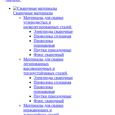
Сварочные материалы
Материалы для сварки
углеродистых и
низколегированных сталей
Электроды сварочные
Проволока сплошная
Проволока
порошковая
Прутки присадочные
Флюс сварочный
Материалы для сварки
легированных
высокопрочных и
теплоустойчивых сталей
Электроды сварочные
Проволока сплошная
Проволока
порошковая
Прутки присадочные
Флюс сварочный
Материалы для сварки
нержавеющих и
жаростойких сталей