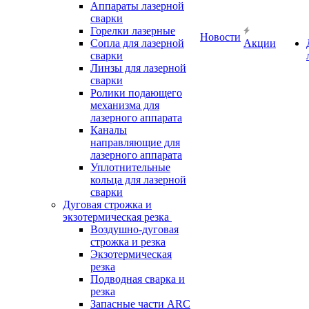
Аппараты лазерной
сварки
Горелки лазерные
Новости
Сопла для лазерной
Акции
сварки
Линзы для лазерной
сварки
Ролики подающего
механизма для
лазерного аппарата
Каналы
направляющие для
лазерного аппарата
Уплотнительные
кольца для лазерной
сварки
Дуговая строжка и
экзотермическая резка
Воздушно-дуговая
строжка и резка
Экзотермическая
резка
Подводная сварка и
резка
Запасные части ARC