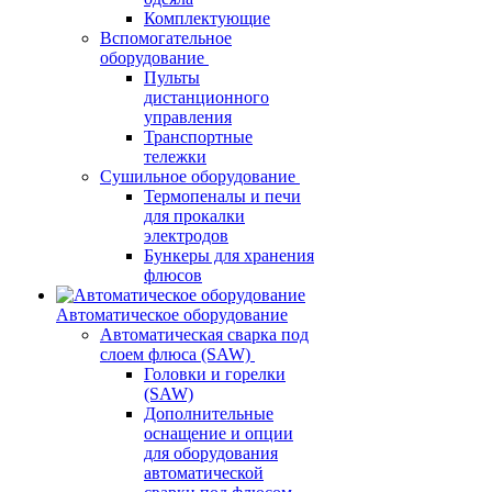
Комплектующие
Вспомогательное
оборудование
Пульты
дистанционного
управления
Транспортные
тележки
Сушильное оборудование
Термопеналы и печи
для прокалки
электродов
Бункеры для хранения
флюсов
Автоматическое оборудование
Автоматическая сварка под
слоем флюса (SAW)
Головки и горелки
(SAW)
Дополнительные
оснащение и опции
для оборудования
автоматической