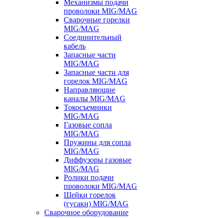
Механизмы подачи
проволоки MIG/MAG
Сварочные горелки
MIG/MAG
Соединительный
кабель
Запасные части
MIG/MAG
Запасные части для
горелок MIG/MAG
Направляющие
каналы MIG/MAG
Токосъемники
MIG/MAG
Газовые сопла
MIG/MAG
Пружины для сопла
MIG/MAG
Диффузоры газовые
MIG/MAG
Ролики подачи
проволоки MIG/MAG
Шейки горелок
(гусаки) MIG/MAG
Сварочное оборудование