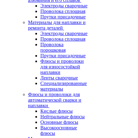
алюминия и его сплавов
Электроды сварочные
Проволока сплошная
Прутки присадочные
Материалы для наплавки и
ремонта деталей
Электроды сварочные
Проволока сплошная
Проволока
порошковая
Прутки присадочные
Флюсы и проволоки
для износостойкой
наплавки
Ленты сварочные
Специализированные
материалы
Флюсы и проволоки для
автоматической сварки и
наплавки
Кислые флюсы
Нейтральные флюсы
Основные флюсы
Высокоосновные
флюсы