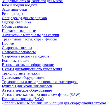
Защитные стекла, запчасти для масок
Блоки подачи воздуха
Защитные очки
Респираторы
Спецодежда для сварщиков
Одежда сварщика
Обувь сварщика
Перчатки сварочные
Химические материалы для сварки
Травильные пасты, спреи, флюсы
Прочее
Сварочные шторы
Сварочные занавесы
Сварочные полотна и одеяла
Комплектующие
Вспомогательное оборудование
Пульты дистанционного управления
Транспортные тележки
Сушильное оборудование
Термопеналы и печи для прокалки электродов
Бункеры для хранения флюсов
Автоматическое оборудование
Автоматическая сварка под слоем флюса (SAW)
Головки и горелки (SAW)
Дополнительные оснащение и опции для оборудования автома