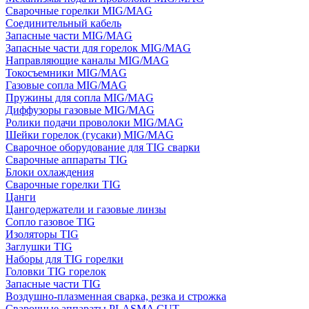
Сварочные горелки MIG/MAG
Соединительный кабель
Запасные части MIG/MAG
Запасные части для горелок MIG/MAG
Направляющие каналы MIG/MAG
Токосъемники MIG/MAG
Газовые сопла MIG/MAG
Пружины для сопла MIG/MAG
Диффузоры газовые MIG/MAG
Ролики подачи проволоки MIG/MAG
Шейки горелок (гусаки) MIG/MAG
Сварочное оборудование для TIG сварки
Сварочные аппараты TIG
Блоки охлаждения
Сварочные горелки TIG
Цанги
Цангодержатели и газовые линзы
Сопло газовое TIG
Изоляторы TIG
Заглушки TIG
Наборы для TIG горелки
Головки TIG горелок
Запасные части TIG
Воздушно-плазменная сварка, резка и строжка
Сварочные аппараты PLASMA CUT