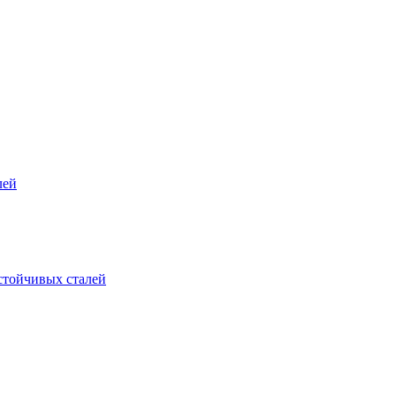
лей
стойчивых сталей