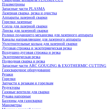
Плазмотроны
Запасные части PLASMA
Лазерная сварка, резка и очистка
Аппараты лазерной сварки
Горелки лазерные
Сопла для лазерной сварки
Линзы для лазерной сварки
Ролики подающего механизма для лазерного аппарата
Каналы направляющие для лазерного аппарата
Уплотнительные кольца для лазерной сварки
Дуговая строжка и экзотермическая резка
Воздушно-дуговая строжка и резка
Экзотермическая резка
Подводная сварка и резка
Запасные части ARC GOUGING & EXOTHERMIC CUTTING
Газосварочное оборудование
Резаки
Горелки
Запчасти к резакам и горелкам
Редукторы
Газовые вентили для сварки
Рукава напорные
Баллоны для газосварки
Манометры