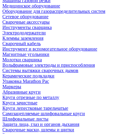
Машины газовой резки
Медицинское оборудование
Оборудование для газораспределительных систем
Сетевое оборудование
Сварочные аксессуары
Инструменты сварщика
Электрододержатели
Клеммы заземления
Сварочный кабель
Инструмент и вспомогательное оборудование
Магнитные угольники
Молотки сварщика
Вольфрамовые электроды и приспособления
Системы вытяжки сварочных дымов
Керамические подкладки
Упаковка Marathon Pac
Маркеры
Абразивные круги
Круги отрезные по металлу
Круги зачистные
Круги лепестковые тарельчатые
Самозацепляемые шлифовальные круги
Шлифовальные листы
Защита лица, глаз и органов дыхания
Сварочные маски, шлемы и щитки