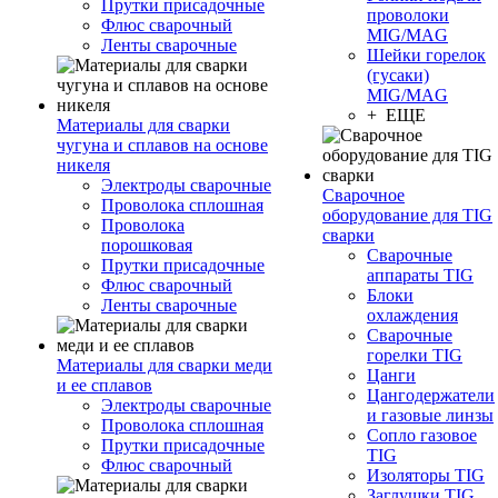
Прутки присадочные
проволоки
Флюс сварочный
MIG/MAG
Ленты сварочные
Шейки горелок
(гусаки)
MIG/MAG
+ ЕЩЕ
Материалы для сварки
чугуна и сплавов на основе
никеля
Электроды сварочные
Сварочное
Проволока сплошная
оборудование для TIG
Проволока
сварки
порошковая
Сварочные
Прутки присадочные
аппараты TIG
Флюс сварочный
Блоки
Ленты сварочные
охлаждения
Сварочные
горелки TIG
Материалы для сварки меди
Цанги
и ее сплавов
Цангодержатели
Электроды сварочные
и газовые линзы
Проволока сплошная
Сопло газовое
Прутки присадочные
TIG
Флюс сварочный
Изоляторы TIG
Заглушки TIG