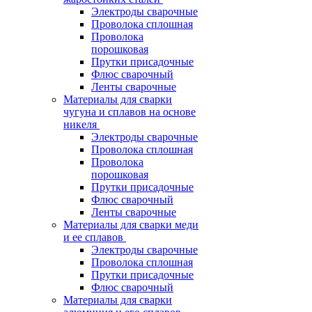
Электроды сварочные
Проволока сплошная
Проволока
порошковая
Прутки присадочные
Флюс сварочный
Ленты сварочные
Материалы для сварки
чугуна и сплавов на основе
никеля
Электроды сварочные
Проволока сплошная
Проволока
порошковая
Прутки присадочные
Флюс сварочный
Ленты сварочные
Материалы для сварки меди
и ее сплавов
Электроды сварочные
Проволока сплошная
Прутки присадочные
Флюс сварочный
Материалы для сварки