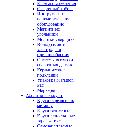
Клеммы заземления
Сварочный кабель
Инструмент и
вспомогательное
оборудование
Магнитные
угольники
Молотки сварщика
Вольфрамовые
электроды и
приспособления
Системы вытяжки
сварочных дымов
Керамические
подкладки
Упаковка Marathon
Pac
Маркеры
Абразивные круги
Круги отрезные по
металлу
Круги зачистные
Круги лепестковые
тарельчатые
Самозацепляемые