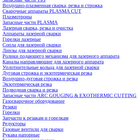
Воздушно-плазменная сварка, резка и строжка
Сварочные аппараты PLASMA CUT
Плазмотроны
Запасные части PLASMA
Лазерная сварка, резка и очистка
Аппараты лазерной сварки
Горелки лазерные
Сопла для лазерной сварки
Линзы для лазерной сварки
Ролики подающего механизма для лазерного аппарата
Каналы направляющие для лазерного аппарата
Уплотнительные кольца для лазерной сварки
Дуговая строжка и экзотермическая резка
Воздушно-дуговая строжка и резка
Экзотермическая резка
Подводная сварка и резка
Запасные части ARC GOUGING & EXOTHERMIC CUTTING
Газосварочное оборудование
Резаки
Горелки
Запчасти к резакам и горелкам
Редукторы
Газовые вентили для сварки
Рукава напорные