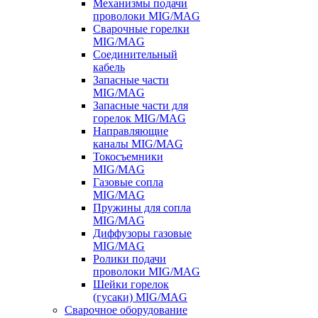
Механизмы подачи
проволоки MIG/MAG
Сварочные горелки
MIG/MAG
Соединительный
кабель
Запасные части
MIG/MAG
Запасные части для
горелок MIG/MAG
Направляющие
каналы MIG/MAG
Токосъемники
MIG/MAG
Газовые сопла
MIG/MAG
Пружины для сопла
MIG/MAG
Диффузоры газовые
MIG/MAG
Ролики подачи
проволоки MIG/MAG
Шейки горелок
(гусаки) MIG/MAG
Сварочное оборудование