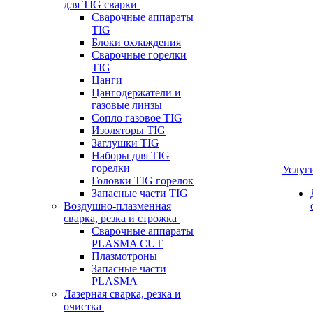
для TIG сварки
Сварочные аппараты
TIG
Блоки охлаждения
Сварочные горелки
TIG
Цанги
Цангодержатели и
газовые линзы
Сопло газовое TIG
Изоляторы TIG
Заглушки TIG
Наборы для TIG
горелки
Услуг
Головки TIG горелок
Запасные части TIG
Воздушно-плазменная
сварка, резка и строжка
Сварочные аппараты
PLASMA CUT
Плазмотроны
Запасные части
PLASMA
Лазерная сварка, резка и
очистка