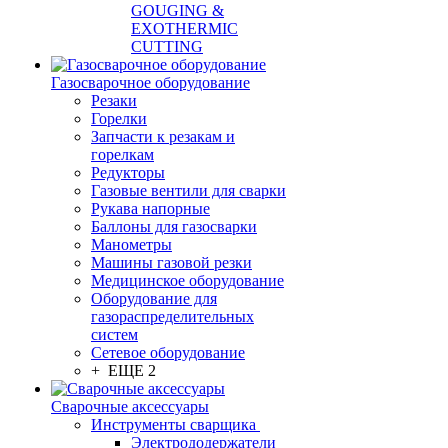
GOUGING &
EXOTHERMIC
CUTTING
Газосварочное оборудование
Резаки
Горелки
Запчасти к резакам и
горелкам
Редукторы
Газовые вентили для сварки
Рукава напорные
Баллоны для газосварки
Манометры
Машины газовой резки
Медицинское оборудование
Оборудование для
газораспределительных
систем
Сетевое оборудование
+ ЕЩЕ 2
Сварочные аксессуары
Инструменты сварщика
Электрододержатели