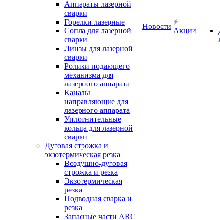
Аппараты лазерной
сварки
Горелки лазерные
Новости
Сопла для лазерной
Акции
сварки
Линзы для лазерной
сварки
Ролики подающего
механизма для
лазерного аппарата
Каналы
направляющие для
лазерного аппарата
Уплотнительные
кольца для лазерной
сварки
Дуговая строжка и
экзотермическая резка
Воздушно-дуговая
строжка и резка
Экзотермическая
резка
Подводная сварка и
резка
Запасные части ARC