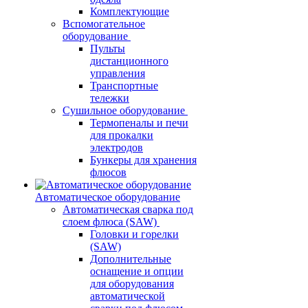
Комплектующие
Вспомогательное
оборудование
Пульты
дистанционного
управления
Транспортные
тележки
Сушильное оборудование
Термопеналы и печи
для прокалки
электродов
Бункеры для хранения
флюсов
Автоматическое оборудование
Автоматическая сварка под
слоем флюса (SAW)
Головки и горелки
(SAW)
Дополнительные
оснащение и опции
для оборудования
автоматической