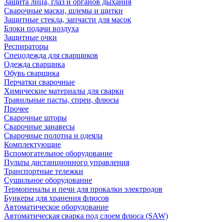
Защита лица, глаз и органов дыхания
Сварочные маски, шлемы и щитки
Защитные стекла, запчасти для масок
Блоки подачи воздуха
Защитные очки
Респираторы
Спецодежда для сварщиков
Одежда сварщика
Обувь сварщика
Перчатки сварочные
Химические материалы для сварки
Травильные пасты, спреи, флюсы
Прочее
Сварочные шторы
Сварочные занавесы
Сварочные полотна и одеяла
Комплектующие
Вспомогательное оборудование
Пульты дистанционного управления
Транспортные тележки
Сушильное оборудование
Термопеналы и печи для прокалки электродов
Бункеры для хранения флюсов
Автоматическое оборудование
Автоматическая сварка под слоем флюса (SAW)