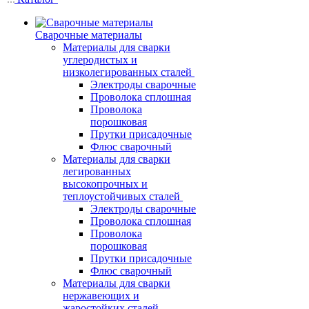
Сварочные материалы
Материалы для сварки
углеродистых и
низколегированных сталей
Электроды сварочные
Проволока сплошная
Проволока
порошковая
Прутки присадочные
Флюс сварочный
Материалы для сварки
легированных
высокопрочных и
теплоустойчивых сталей
Электроды сварочные
Проволока сплошная
Проволока
порошковая
Прутки присадочные
Флюс сварочный
Материалы для сварки
нержавеющих и
жаростойких сталей