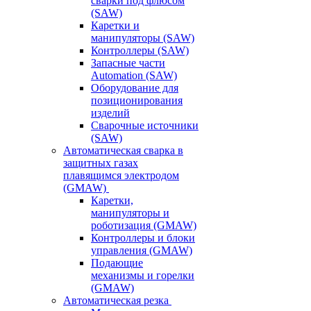
сварки под флюсом
(SAW)
Каретки и
манипуляторы (SAW)
Контроллеры (SAW)
Запасные части
Automation (SAW)
Оборудование для
позиционирования
изделий
Сварочные источники
(SAW)
Автоматическая сварка в
защитных газах
плавящимся электродом
(GMAW)
Каретки,
манипуляторы и
роботизация (GMAW)
Контроллеры и блоки
управления (GMAW)
Подающие
механизмы и горелки
(GMAW)
Автоматическая резка