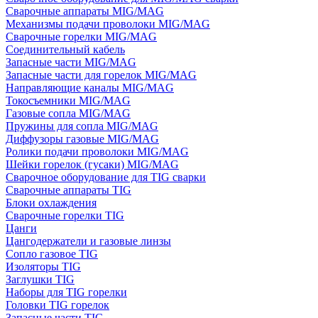
Сварочные аппараты MIG/MAG
Механизмы подачи проволоки MIG/MAG
Сварочные горелки MIG/MAG
Соединительный кабель
Запасные части MIG/MAG
Запасные части для горелок MIG/MAG
Направляющие каналы MIG/MAG
Токосъемники MIG/MAG
Газовые сопла MIG/MAG
Пружины для сопла MIG/MAG
Диффузоры газовые MIG/MAG
Ролики подачи проволоки MIG/MAG
Шейки горелок (гусаки) MIG/MAG
Сварочное оборудование для TIG сварки
Сварочные аппараты TIG
Блоки охлаждения
Сварочные горелки TIG
Цанги
Цангодержатели и газовые линзы
Сопло газовое TIG
Изоляторы TIG
Заглушки TIG
Наборы для TIG горелки
Головки TIG горелок
Запасные части TIG