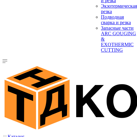
и резка
Экзотермическая
резка
Подводная
сварка и резка
Запасные части
ARC GOUGING
&
EXOTHERMIC
CUTTING
Каталог