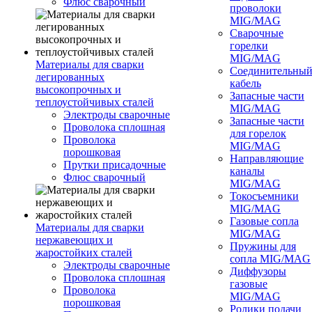
Флюс сварочный
проволоки
MIG/MAG
Сварочные
горелки
MIG/MAG
Материалы для сварки
Соединительны
легированных
кабель
высокопрочных и
Запасные части
теплоустойчивых сталей
MIG/MAG
Электроды сварочные
Запасные части
Проволока сплошная
для горелок
Проволока
MIG/MAG
порошковая
Направляющие
Прутки присадочные
каналы
Флюс сварочный
MIG/MAG
Токосъемники
MIG/MAG
Газовые сопла
Материалы для сварки
MIG/MAG
нержавеющих и
Пружины для
жаростойких сталей
сопла MIG/MAG
Электроды сварочные
Диффузоры
Проволока сплошная
газовые
Проволока
MIG/MAG
порошковая
Ролики подачи