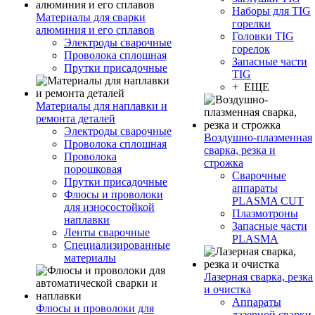
Наборы для TIG
Материалы для сварки
горелки
алюминия и его сплавов
Головки TIG
Электроды сварочные
горелок
Проволока сплошная
Запасные части
Прутки присадочные
TIG
+ ЕЩЕ
Материалы для наплавки и
ремонта деталей
Электроды сварочные
Воздушно-плазменная
Проволока сплошная
сварка, резка и
Проволока
строжка
порошковая
Сварочные
Прутки присадочные
аппараты
Флюсы и проволоки
PLASMA CUT
для износостойкой
Плазмотроны
наплавки
Запасные части
Ленты сварочные
PLASMA
Специализированные
материалы
Лазерная сварка, резка
и очистка
Аппараты
Флюсы и проволоки для
лазерной сварки