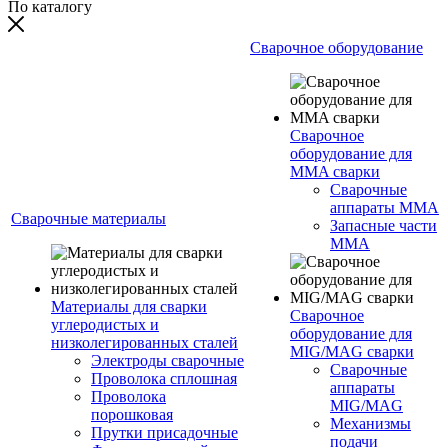
По каталогу
Сварочное оборудование
Сварочное
оборудование для
MMA сварки
Сварочные
аппараты MMA
Сварочные материалы
Запасные части
MMA
Материалы для сварки
Сварочное
углеродистых и
оборудование для
низколегированных сталей
MIG/MAG сварки
Электроды сварочные
Сварочные
Проволока сплошная
аппараты
Проволока
MIG/MAG
порошковая
Механизмы
Прутки присадочные
подачи