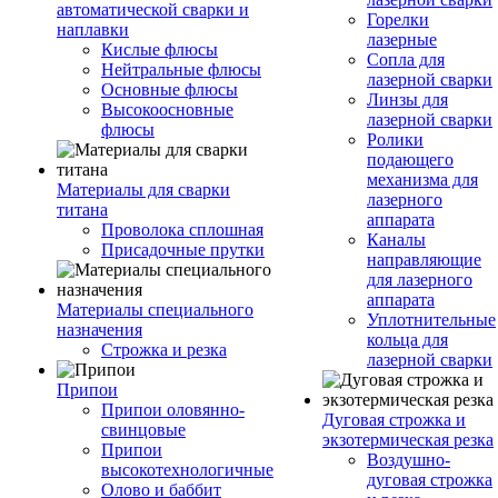
автоматической сварки и
Горелки
наплавки
лазерные
Кислые флюсы
Сопла для
Нейтральные флюсы
лазерной сварки
Основные флюсы
Линзы для
Высокоосновные
лазерной сварки
флюсы
Ролики
подающего
механизма для
Материалы для сварки
лазерного
титана
аппарата
Проволока сплошная
Каналы
Присадочные прутки
направляющие
для лазерного
аппарата
Материалы специального
Уплотнительные
назначения
кольца для
Строжка и резка
лазерной сварки
Припои
Припои оловянно-
Дуговая строжка и
свинцовые
экзотермическая резка
Припои
Воздушно-
высокотехнологичные
дуговая строжка
Олово и баббит