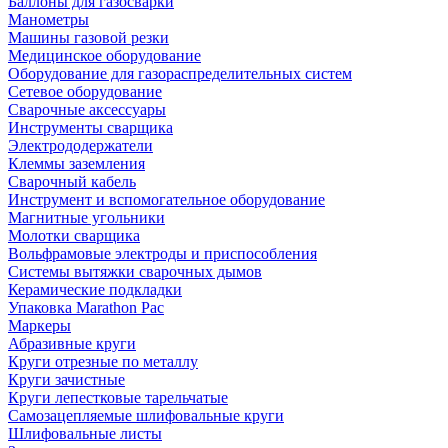
Баллоны для газосварки
Манометры
Машины газовой резки
Медицинское оборудование
Оборудование для газораспределительных систем
Сетевое оборудование
Сварочные аксессуары
Инструменты сварщика
Электрододержатели
Клеммы заземления
Сварочный кабель
Инструмент и вспомогательное оборудование
Магнитные угольники
Молотки сварщика
Вольфрамовые электроды и приспособления
Системы вытяжки сварочных дымов
Керамические подкладки
Упаковка Marathon Pac
Маркеры
Абразивные круги
Круги отрезные по металлу
Круги зачистные
Круги лепестковые тарельчатые
Самозацепляемые шлифовальные круги
Шлифовальные листы