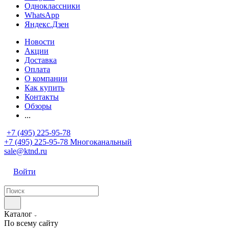
Одноклассники
WhatsApp
Яндекс.Дзен
Новости
Акции
Доставка
Оплата
О компании
Как купить
Контакты
Обзоры
...
+7 (495) 225-95-78
+7 (495) 225-95-78
Многоканальный
sale@ktnd.ru
Войти
Каталог
По всему сайту