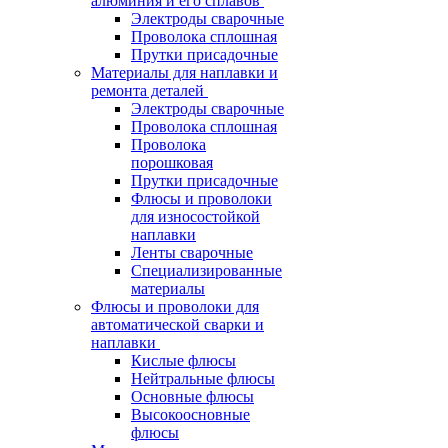
алюминия и его сплавов
Электроды сварочные
Проволока сплошная
Прутки присадочные
Материалы для наплавки и
ремонта деталей
Электроды сварочные
Проволока сплошная
Проволока
порошковая
Прутки присадочные
Флюсы и проволоки
для износостойкой
наплавки
Ленты сварочные
Специализированные
материалы
Флюсы и проволоки для
автоматической сварки и
наплавки
Кислые флюсы
Нейтральные флюсы
Основные флюсы
Высокоосновные
флюсы