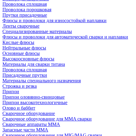
Проволока сплошная
Проволока порошковая
Прутки присадочные
Флюсы и проволоки для износостойкой наплавки
Ленты сварочные
Специализированные материалы
Флюсы и проволоки для автоматической сварки и наплавки
Кислые флюсы
Нейтральные флюсы
Основные флюсы
Высокоосновные флюсы
Материалы для сварки титана
Проволока сплошная
Присадочные прутки
Материалы специального назначения
Строжка и резка
Припои
Припои оловянно-свинцовые
Припои высокотехнологичные
Олово и баббит
Сварочное оборудование
Сварочное оборудование для MMA сварки
Сварочные аппараты MMA
Запасные части MMA
Сварочное оборудование для MIG/MAG сварки