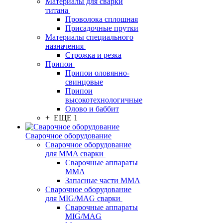
Материалы для сварки
титана
Проволока сплошная
Присадочные прутки
Материалы специального
назначения
Строжка и резка
Припои
Припои оловянно-
свинцовые
Припои
высокотехнологичные
Олово и баббит
+ ЕЩЕ 1
Сварочное оборудование
Сварочное оборудование
для MMA сварки
Сварочные аппараты
MMA
Запасные части MMA
Сварочное оборудование
для MIG/MAG сварки
Сварочные аппараты
MIG/MAG