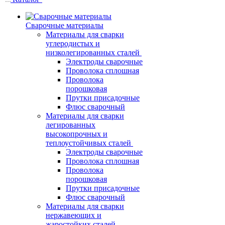
Сварочные материалы
Материалы для сварки
углеродистых и
низколегированных сталей
Электроды сварочные
Проволока сплошная
Проволока
порошковая
Прутки присадочные
Флюс сварочный
Материалы для сварки
легированных
высокопрочных и
теплоустойчивых сталей
Электроды сварочные
Проволока сплошная
Проволока
порошковая
Прутки присадочные
Флюс сварочный
Материалы для сварки
нержавеющих и
жаростойких сталей