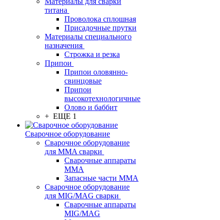
Материалы для сварки
титана
Проволока сплошная
Присадочные прутки
Материалы специального
назначения
Строжка и резка
Припои
Припои оловянно-
свинцовые
Припои
высокотехнологичные
Олово и баббит
+ ЕЩЕ 1
Сварочное оборудование
Сварочное оборудование
для MMA сварки
Сварочные аппараты
MMA
Запасные части MMA
Сварочное оборудование
для MIG/MAG сварки
Сварочные аппараты
MIG/MAG