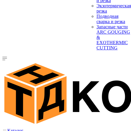
и резка
Экзотермическая
резка
Подводная
сварка и резка
Запасные части
ARC GOUGING
&
EXOTHERMIC
CUTTING
Каталог