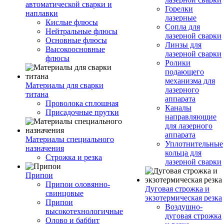
автоматической сварки и
Горелки
наплавки
лазерные
Кислые флюсы
Сопла для
Нейтральные флюсы
лазерной сварки
Основные флюсы
Линзы для
Высокоосновные
лазерной сварки
флюсы
Ролики
подающего
механизма для
Материалы для сварки
лазерного
титана
аппарата
Проволока сплошная
Каналы
Присадочные прутки
направляющие
для лазерного
аппарата
Материалы специального
Уплотнительные
назначения
кольца для
Строжка и резка
лазерной сварки
Припои
Припои оловянно-
Дуговая строжка и
свинцовые
экзотермическая резка
Припои
Воздушно-
высокотехнологичные
дуговая строжка
Олово и баббит