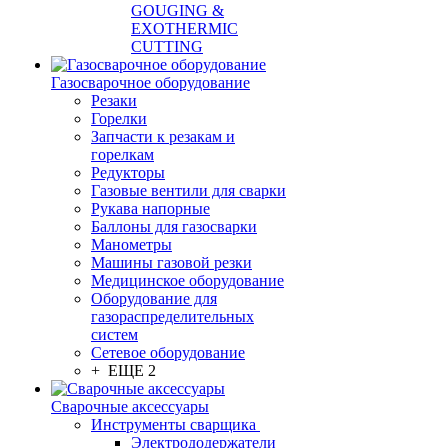
GOUGING &
EXOTHERMIC
CUTTING
Газосварочное оборудование
Резаки
Горелки
Запчасти к резакам и
горелкам
Редукторы
Газовые вентили для сварки
Рукава напорные
Баллоны для газосварки
Манометры
Машины газовой резки
Медицинское оборудование
Оборудование для
газораспределительных
систем
Сетевое оборудование
+ ЕЩЕ 2
Сварочные аксессуары
Инструменты сварщика
Электрододержатели