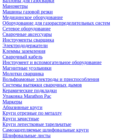
Баллоны для газосварки
Манометры
Машины газовой резки
Медицинское оборудование
Оборудование для газораспределительных систем
Сетевое оборудование
Сварочные аксессуары
Инструменты сварщика
Электрододержатели
Клеммы заземления
Сварочный кабель
Инструмент и вспомогательное оборудование
Магнитные угольники
Молотки сварщика
Вольфрамовые электроды и приспособления
Системы вытяжки сварочных дымов
Керамические подкладки
Упаковка Marathon Pac
Маркеры
Абразивные круги
Круги отрезные по металлу
Круги зачистные
Круги лепестковые тарельчатые
Самозацепляемые шлифовальные круги
Шлифовальные листы