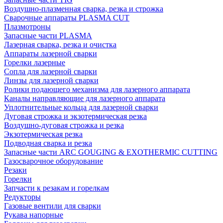
Воздушно-плазменная сварка, резка и строжка
Сварочные аппараты PLASMA CUT
Плазмотроны
Запасные части PLASMA
Лазерная сварка, резка и очистка
Аппараты лазерной сварки
Горелки лазерные
Сопла для лазерной сварки
Линзы для лазерной сварки
Ролики подающего механизма для лазерного аппарата
Каналы направляющие для лазерного аппарата
Уплотнительные кольца для лазерной сварки
Дуговая строжка и экзотермическая резка
Воздушно-дуговая строжка и резка
Экзотермическая резка
Подводная сварка и резка
Запасные части ARC GOUGING & EXOTHERMIC CUTTING
Газосварочное оборудование
Резаки
Горелки
Запчасти к резакам и горелкам
Редукторы
Газовые вентили для сварки
Рукава напорные