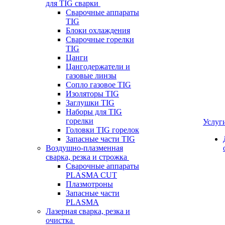
для TIG сварки
Сварочные аппараты
TIG
Блоки охлаждения
Сварочные горелки
TIG
Цанги
Цангодержатели и
газовые линзы
Сопло газовое TIG
Изоляторы TIG
Заглушки TIG
Наборы для TIG
горелки
Услуг
Головки TIG горелок
Запасные части TIG
Воздушно-плазменная
сварка, резка и строжка
Сварочные аппараты
PLASMA CUT
Плазмотроны
Запасные части
PLASMA
Лазерная сварка, резка и
очистка