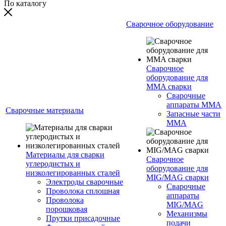
По каталогу
Сварочное оборудование
Сварочное
оборудование для
MMA сварки
Сварочные
аппараты MMA
Сварочные материалы
Запасные части
MMA
Материалы для сварки
Сварочное
углеродистых и
оборудование для
низколегированных сталей
MIG/MAG сварки
Электроды сварочные
Сварочные
Проволока сплошная
аппараты
Проволока
MIG/MAG
порошковая
Механизмы
Прутки присадочные
подачи