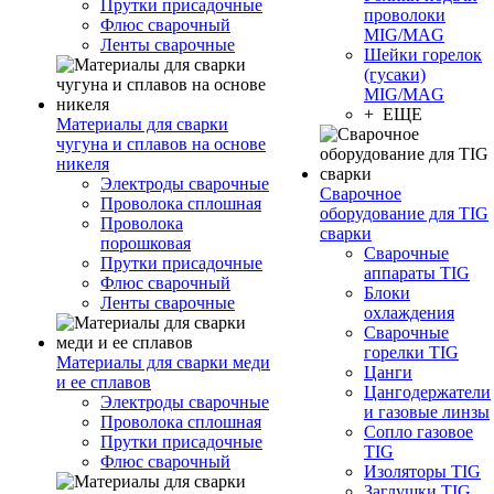
Прутки присадочные
проволоки
Флюс сварочный
MIG/MAG
Ленты сварочные
Шейки горелок
(гусаки)
MIG/MAG
+ ЕЩЕ
Материалы для сварки
чугуна и сплавов на основе
никеля
Электроды сварочные
Сварочное
Проволока сплошная
оборудование для TIG
Проволока
сварки
порошковая
Сварочные
Прутки присадочные
аппараты TIG
Флюс сварочный
Блоки
Ленты сварочные
охлаждения
Сварочные
горелки TIG
Материалы для сварки меди
Цанги
и ее сплавов
Цангодержатели
Электроды сварочные
и газовые линзы
Проволока сплошная
Сопло газовое
Прутки присадочные
TIG
Флюс сварочный
Изоляторы TIG
Заглушки TIG