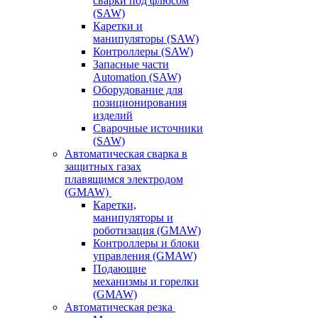
сварки под флюсом
(SAW)
Каретки и
манипуляторы (SAW)
Контроллеры (SAW)
Запасные части
Automation (SAW)
Оборудование для
позиционирования
изделий
Сварочные источники
(SAW)
Автоматическая сварка в
защитных газах
плавящимся электродом
(GMAW)
Каретки,
манипуляторы и
роботизация (GMAW)
Контроллеры и блоки
управления (GMAW)
Подающие
механизмы и горелки
(GMAW)
Автоматическая резка