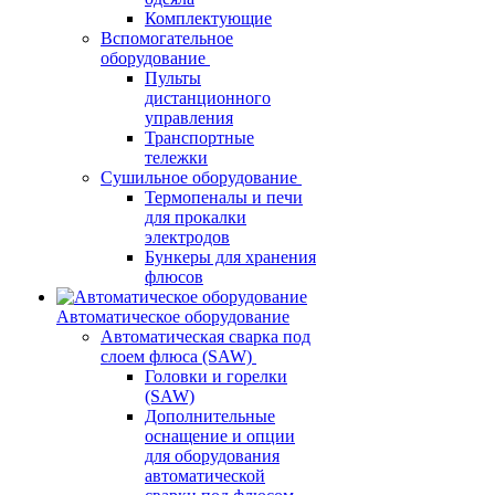
Комплектующие
Вспомогательное
оборудование
Пульты
дистанционного
управления
Транспортные
тележки
Сушильное оборудование
Термопеналы и печи
для прокалки
электродов
Бункеры для хранения
флюсов
Автоматическое оборудование
Автоматическая сварка под
слоем флюса (SAW)
Головки и горелки
(SAW)
Дополнительные
оснащение и опции
для оборудования
автоматической