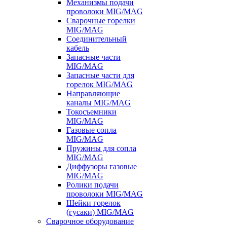
Механизмы подачи
проволоки MIG/MAG
Сварочные горелки
MIG/MAG
Соединительный
кабель
Запасные части
MIG/MAG
Запасные части для
горелок MIG/MAG
Направляющие
каналы MIG/MAG
Токосъемники
MIG/MAG
Газовые сопла
MIG/MAG
Пружины для сопла
MIG/MAG
Диффузоры газовые
MIG/MAG
Ролики подачи
проволоки MIG/MAG
Шейки горелок
(гусаки) MIG/MAG
Сварочное оборудование