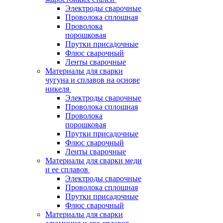
Электроды сварочные
Проволока сплошная
Проволока
порошковая
Прутки присадочные
Флюс сварочный
Ленты сварочные
Материалы для сварки
чугуна и сплавов на основе
никеля
Электроды сварочные
Проволока сплошная
Проволока
порошковая
Прутки присадочные
Флюс сварочный
Ленты сварочные
Материалы для сварки меди
и ее сплавов
Электроды сварочные
Проволока сплошная
Прутки присадочные
Флюс сварочный
Материалы для сварки