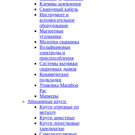
Клеммы заземления
Сварочный кабель
Инструмент и
вспомогательное
оборудование
Магнитные
угольники
Молотки сварщика
Вольфрамовые
электроды и
приспособления
Системы вытяжки
сварочных дымов
Керамические
подкладки
Упаковка Marathon
Pac
Маркеры
Абразивные круги
Круги отрезные по
металлу
Круги зачистные
Круги лепестковые
тарельчатые
Самозацепляемые