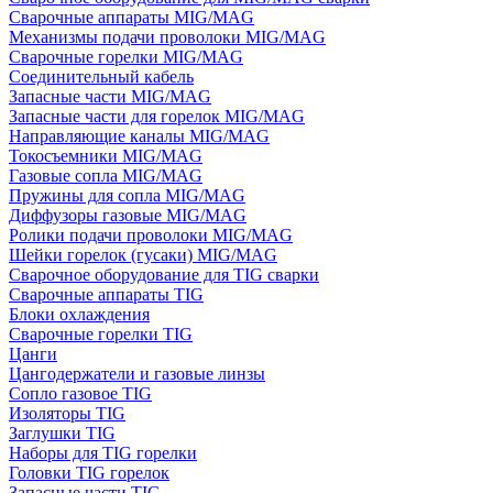
Сварочные аппараты MIG/MAG
Механизмы подачи проволоки MIG/MAG
Сварочные горелки MIG/MAG
Соединительный кабель
Запасные части MIG/MAG
Запасные части для горелок MIG/MAG
Направляющие каналы MIG/MAG
Токосъемники MIG/MAG
Газовые сопла MIG/MAG
Пружины для сопла MIG/MAG
Диффузоры газовые MIG/MAG
Ролики подачи проволоки MIG/MAG
Шейки горелок (гусаки) MIG/MAG
Сварочное оборудование для TIG сварки
Сварочные аппараты TIG
Блоки охлаждения
Сварочные горелки TIG
Цанги
Цангодержатели и газовые линзы
Сопло газовое TIG
Изоляторы TIG
Заглушки TIG
Наборы для TIG горелки
Головки TIG горелок
Запасные части TIG