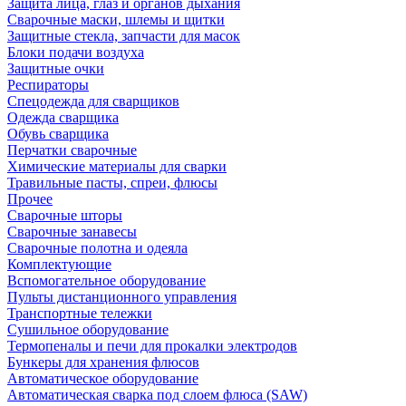
Защита лица, глаз и органов дыхания
Сварочные маски, шлемы и щитки
Защитные стекла, запчасти для масок
Блоки подачи воздуха
Защитные очки
Респираторы
Спецодежда для сварщиков
Одежда сварщика
Обувь сварщика
Перчатки сварочные
Химические материалы для сварки
Травильные пасты, спреи, флюсы
Прочее
Сварочные шторы
Сварочные занавесы
Сварочные полотна и одеяла
Комплектующие
Вспомогательное оборудование
Пульты дистанционного управления
Транспортные тележки
Сушильное оборудование
Термопеналы и печи для прокалки электродов
Бункеры для хранения флюсов
Автоматическое оборудование
Автоматическая сварка под слоем флюса (SAW)