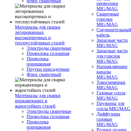
Флюс сварочный
проволоки
MIG/MAG
Сварочные
горелки
MIG/MAG
Материалы для сварки
Соединительны
легированных
кабель
высокопрочных и
Запасные части
теплоустойчивых сталей
MIG/MAG
Электроды сварочные
Запасные части
Проволока сплошная
для горелок
Проволока
MIG/MAG
порошковая
Направляющие
Прутки присадочные
каналы
Флюс сварочный
MIG/MAG
Токосъемники
MIG/MAG
Газовые сопла
Материалы для сварки
MIG/MAG
нержавеющих и
Пружины для
жаростойких сталей
сопла MIG/MAG
Электроды сварочные
Диффузоры
Проволока сплошная
газовые
Проволока
MIG/MAG
порошковая
Ролики подачи