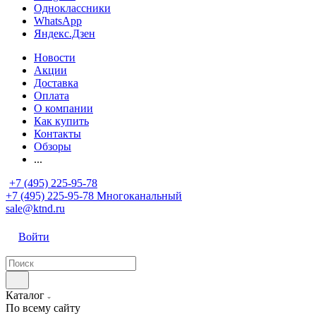
Одноклассники
WhatsApp
Яндекс.Дзен
Новости
Акции
Доставка
Оплата
О компании
Как купить
Контакты
Обзоры
...
+7 (495) 225-95-78
+7 (495) 225-95-78
Многоканальный
sale@ktnd.ru
Войти
Каталог
По всему сайту