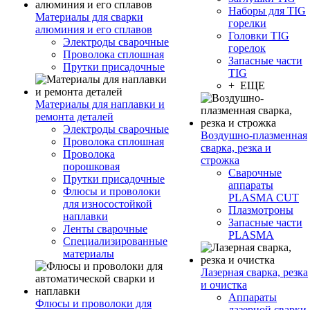
Наборы для TIG
Материалы для сварки
горелки
алюминия и его сплавов
Головки TIG
Электроды сварочные
горелок
Проволока сплошная
Запасные части
Прутки присадочные
TIG
+ ЕЩЕ
Материалы для наплавки и
ремонта деталей
Электроды сварочные
Воздушно-плазменная
Проволока сплошная
сварка, резка и
Проволока
строжка
порошковая
Сварочные
Прутки присадочные
аппараты
Флюсы и проволоки
PLASMA CUT
для износостойкой
Плазмотроны
наплавки
Запасные части
Ленты сварочные
PLASMA
Специализированные
материалы
Лазерная сварка, резка
и очистка
Аппараты
Флюсы и проволоки для
лазерной сварки