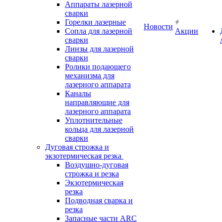
Аппараты лазерной
сварки
Горелки лазерные
Новости
Сопла для лазерной
Акции
сварки
Линзы для лазерной
сварки
Ролики подающего
механизма для
лазерного аппарата
Каналы
направляющие для
лазерного аппарата
Уплотнительные
кольца для лазерной
сварки
Дуговая строжка и
экзотермическая резка
Воздушно-дуговая
строжка и резка
Экзотермическая
резка
Подводная сварка и
резка
Запасные части ARC