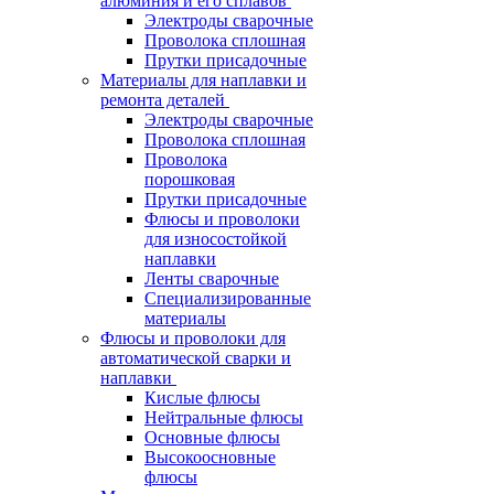
алюминия и его сплавов
Электроды сварочные
Проволока сплошная
Прутки присадочные
Материалы для наплавки и
ремонта деталей
Электроды сварочные
Проволока сплошная
Проволока
порошковая
Прутки присадочные
Флюсы и проволоки
для износостойкой
наплавки
Ленты сварочные
Специализированные
материалы
Флюсы и проволоки для
автоматической сварки и
наплавки
Кислые флюсы
Нейтральные флюсы
Основные флюсы
Высокоосновные
флюсы