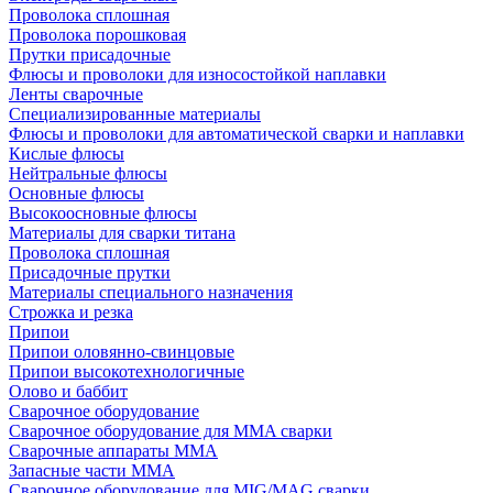
Проволока сплошная
Проволока порошковая
Прутки присадочные
Флюсы и проволоки для износостойкой наплавки
Ленты сварочные
Специализированные материалы
Флюсы и проволоки для автоматической сварки и наплавки
Кислые флюсы
Нейтральные флюсы
Основные флюсы
Высокоосновные флюсы
Материалы для сварки титана
Проволока сплошная
Присадочные прутки
Материалы специального назначения
Строжка и резка
Припои
Припои оловянно-свинцовые
Припои высокотехнологичные
Олово и баббит
Сварочное оборудование
Сварочное оборудование для MMA сварки
Сварочные аппараты MMA
Запасные части MMA
Сварочное оборудование для MIG/MAG сварки