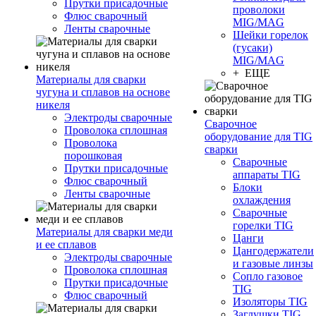
Прутки присадочные
проволоки
Флюс сварочный
MIG/MAG
Ленты сварочные
Шейки горелок
(гусаки)
MIG/MAG
+ ЕЩЕ
Материалы для сварки
чугуна и сплавов на основе
никеля
Электроды сварочные
Сварочное
Проволока сплошная
оборудование для TIG
Проволока
сварки
порошковая
Сварочные
Прутки присадочные
аппараты TIG
Флюс сварочный
Блоки
Ленты сварочные
охлаждения
Сварочные
горелки TIG
Материалы для сварки меди
Цанги
и ее сплавов
Цангодержатели
Электроды сварочные
и газовые линзы
Проволока сплошная
Сопло газовое
Прутки присадочные
TIG
Флюс сварочный
Изоляторы TIG
Заглушки TIG