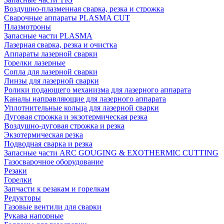
Воздушно-плазменная сварка, резка и строжка
Сварочные аппараты PLASMA CUT
Плазмотроны
Запасные части PLASMA
Лазерная сварка, резка и очистка
Аппараты лазерной сварки
Горелки лазерные
Сопла для лазерной сварки
Линзы для лазерной сварки
Ролики подающего механизма для лазерного аппарата
Каналы направляющие для лазерного аппарата
Уплотнительные кольца для лазерной сварки
Дуговая строжка и экзотермическая резка
Воздушно-дуговая строжка и резка
Экзотермическая резка
Подводная сварка и резка
Запасные части ARC GOUGING & EXOTHERMIC CUTTING
Газосварочное оборудование
Резаки
Горелки
Запчасти к резакам и горелкам
Редукторы
Газовые вентили для сварки
Рукава напорные