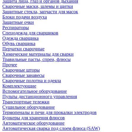
Защита лица, глаз и органов дыхания
Сварочные маски, шлемы и щитки
Защитные стекла, запчасти для масок
Блоки подачи воздуха
Защитные очки
Респираторы
Спецодежда для сварщиков
Одежда сварщика
Обувь сварщика
Перчатки сварочные
Химические материалы для сварки
Травильные пасты, спреи, флюсы
Прочее
Сварочные шторы
Сварочные занавесы
Сварочные полотна и одеяла
Комплектующие
Вспомогательное оборудование
Пульты дистанционного управления
Транспортные тележки
Сушильное оборудование
Термопеналы и печи для прокалки электродов
Бункеры для хранения флюсов
Автоматическое оборудование
Автоматическая сварка под слоем флюса (SAW)