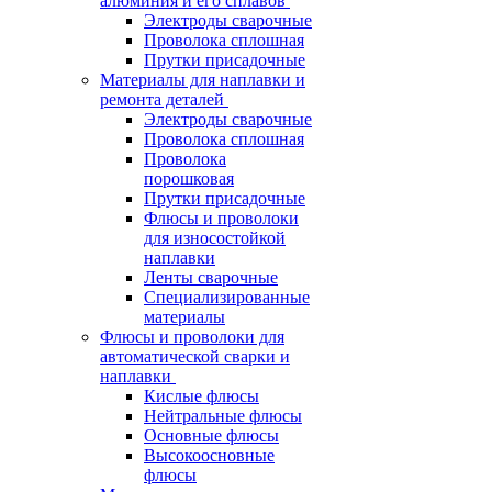
алюминия и его сплавов
Электроды сварочные
Проволока сплошная
Прутки присадочные
Материалы для наплавки и
ремонта деталей
Электроды сварочные
Проволока сплошная
Проволока
порошковая
Прутки присадочные
Флюсы и проволоки
для износостойкой
наплавки
Ленты сварочные
Специализированные
материалы
Флюсы и проволоки для
автоматической сварки и
наплавки
Кислые флюсы
Нейтральные флюсы
Основные флюсы
Высокоосновные
флюсы