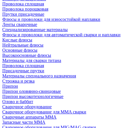
Проволока сплошная
Проволока порошковая
Прутки присадочные
Флюсы и проволоки для износостойкой наплавки
Ленты сварочные
Специализированные материалы
Флюсы и проволоки для автоматической сварки и наплавки
Кислые флюсы
Нейтральные флюсы
Основные флюсы
Высокоосновные флюсы
Материалы для сварки титана
Проволока сплошная
Присадочные прутки
Материалы специального назначения
Строжка и резка
Припои
Припои оловянно-свинцовые
Припои высокотехнологичные
Олово и баббит
Сварочное оборудование
Сварочное оборудование для MMA сварки
Сварочные аппараты MMA
Запасные части MMA
Сварочное оборудование для MIG/MAG сварки