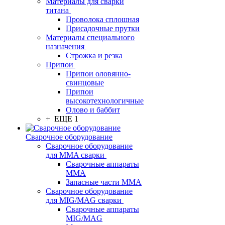
Материалы для сварки
титана
Проволока сплошная
Присадочные прутки
Материалы специального
назначения
Строжка и резка
Припои
Припои оловянно-
свинцовые
Припои
высокотехнологичные
Олово и баббит
+ ЕЩЕ 1
Сварочное оборудование
Сварочное оборудование
для MMA сварки
Сварочные аппараты
MMA
Запасные части MMA
Сварочное оборудование
для MIG/MAG сварки
Сварочные аппараты
MIG/MAG