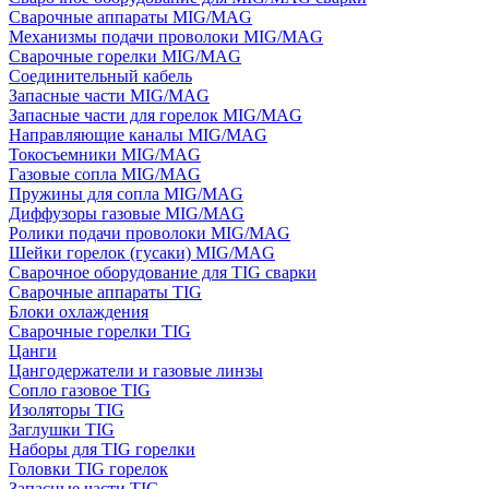
Сварочные аппараты MIG/MAG
Механизмы подачи проволоки MIG/MAG
Сварочные горелки MIG/MAG
Соединительный кабель
Запасные части MIG/MAG
Запасные части для горелок MIG/MAG
Направляющие каналы MIG/MAG
Токосъемники MIG/MAG
Газовые сопла MIG/MAG
Пружины для сопла MIG/MAG
Диффузоры газовые MIG/MAG
Ролики подачи проволоки MIG/MAG
Шейки горелок (гусаки) MIG/MAG
Сварочное оборудование для TIG сварки
Сварочные аппараты TIG
Блоки охлаждения
Сварочные горелки TIG
Цанги
Цангодержатели и газовые линзы
Сопло газовое TIG
Изоляторы TIG
Заглушки TIG
Наборы для TIG горелки
Головки TIG горелок
Запасные части TIG