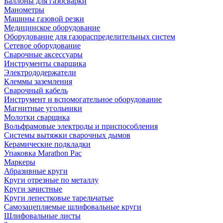
Баллоны для газосварки
Манометры
Машины газовой резки
Медицинское оборудование
Оборудование для газораспределительных систем
Сетевое оборудование
Сварочные аксессуары
Инструменты сварщика
Электрододержатели
Клеммы заземления
Сварочный кабель
Инструмент и вспомогательное оборудование
Магнитные угольники
Молотки сварщика
Вольфрамовые электроды и приспособления
Системы вытяжки сварочных дымов
Керамические подкладки
Упаковка Marathon Pac
Маркеры
Абразивные круги
Круги отрезные по металлу
Круги зачистные
Круги лепестковые тарельчатые
Самозацепляемые шлифовальные круги
Шлифовальные листы