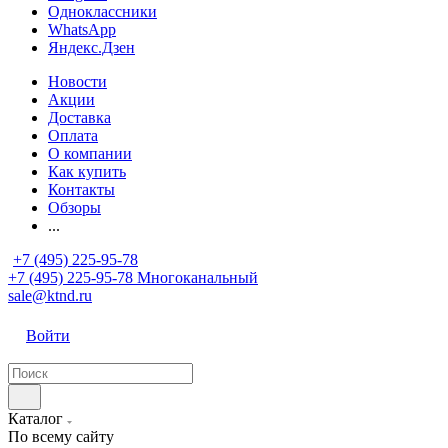
Одноклассники
WhatsApp
Яндекс.Дзен
Новости
Акции
Доставка
Оплата
О компании
Как купить
Контакты
Обзоры
...
+7 (495) 225-95-78
+7 (495) 225-95-78
Многоканальный
sale@ktnd.ru
Войти
Каталог
По всему сайту