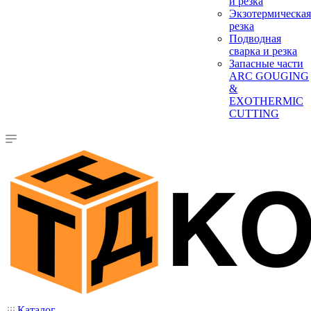
и резка
Экзотермическая
резка
Подводная
сварка и резка
Запасные части
ARC GOUGING
&
EXOTHERMIC
CUTTING
Каталог