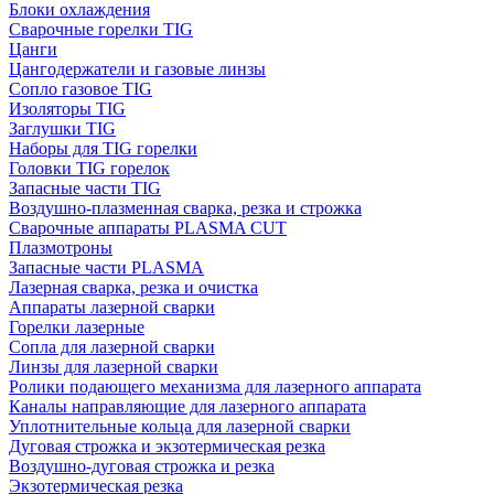
Блоки охлаждения
Сварочные горелки TIG
Цанги
Цангодержатели и газовые линзы
Сопло газовое TIG
Изоляторы TIG
Заглушки TIG
Наборы для TIG горелки
Головки TIG горелок
Запасные части TIG
Воздушно-плазменная сварка, резка и строжка
Сварочные аппараты PLASMA CUT
Плазмотроны
Запасные части PLASMA
Лазерная сварка, резка и очистка
Аппараты лазерной сварки
Горелки лазерные
Сопла для лазерной сварки
Линзы для лазерной сварки
Ролики подающего механизма для лазерного аппарата
Каналы направляющие для лазерного аппарата
Уплотнительные кольца для лазерной сварки
Дуговая строжка и экзотермическая резка
Воздушно-дуговая строжка и резка
Экзотермическая резка