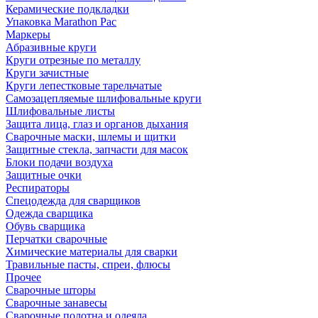
Керамические подкладки
Упаковка Marathon Pac
Маркеры
Абразивные круги
Круги отрезные по металлу
Круги зачистные
Круги лепестковые тарельчатые
Самозацепляемые шлифовальные круги
Шлифовальные листы
Защита лица, глаз и органов дыхания
Сварочные маски, шлемы и щитки
Защитные стекла, запчасти для масок
Блоки подачи воздуха
Защитные очки
Респираторы
Спецодежда для сварщиков
Одежда сварщика
Обувь сварщика
Перчатки сварочные
Химические материалы для сварки
Травильные пасты, спреи, флюсы
Прочее
Сварочные шторы
Сварочные занавесы
Сварочные полотна и одеяла