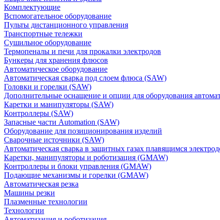
Комплектующие
Вспомогательное оборудование
Пульты дистанционного управления
Транспортные тележки
Сушильное оборудование
Термопеналы и печи для прокалки электродов
Бункеры для хранения флюсов
Автоматическое оборудование
Автоматическая сварка под слоем флюса (SAW)
Головки и горелки (SAW)
Дополнительные оснащение и опции для оборудования автома
Каретки и манипуляторы (SAW)
Контроллеры (SAW)
Запасные части Automation (SAW)
Оборудование для позиционирования изделий
Сварочные источники (SAW)
Автоматическая сварка в защитных газах плавящимся электр
Каретки, манипуляторы и роботизация (GMAW)
Контроллеры и блоки управления (GMAW)
Подающие механизмы и горелки (GMAW)
Автоматическая резка
Машины резки
Плазменные технологии
Технологии
Автоматизация и роботизация