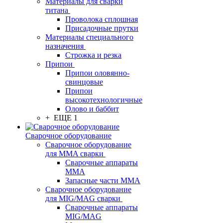
Материалы для сварки
титана
Проволока сплошная
Присадочные прутки
Материалы специального
назначения
Строжка и резка
Припои
Припои оловянно-
свинцовые
Припои
высокотехнологичные
Олово и баббит
+ ЕЩЕ 1
Сварочное оборудование
Сварочное оборудование
для MMA сварки
Сварочные аппараты
MMA
Запасные части MMA
Сварочное оборудование
для MIG/MAG сварки
Сварочные аппараты
MIG/MAG