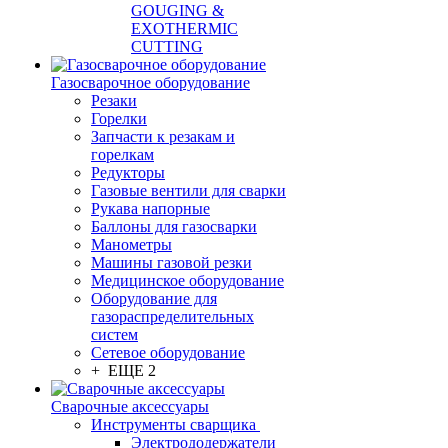
GOUGING &
EXOTHERMIC
CUTTING
Газосварочное оборудование
Резаки
Горелки
Запчасти к резакам и
горелкам
Редукторы
Газовые вентили для сварки
Рукава напорные
Баллоны для газосварки
Манометры
Машины газовой резки
Медицинское оборудование
Оборудование для
газораспределительных
систем
Сетевое оборудование
+ ЕЩЕ 2
Сварочные аксессуары
Инструменты сварщика
Электрододержатели