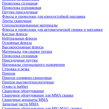
Проволока сплошная
Проволока порошковая
Прутки присадочные
Флюсы и проволоки для износостойкой наплавки
Ленты сварочные
Специализированные материалы
Флюсы и проволоки для автоматической сварки и наплавки
Кислые флюсы
Нейтральные флюсы
Основные флюсы
Высокоосновные флюсы
Материалы для сварки титана
Проволока сплошная
Присадочные прутки
Материалы специального назначения
Строжка и резка
Припои
Припои оловянно-свинцовые
Припои высокотехнологичные
Олово и баббит
Сварочное оборудование
Сварочное оборудование для MMA сварки
Сварочные аппараты MMA
Запасные части MMA
Сварочное оборудование для MIG/MAG сварки