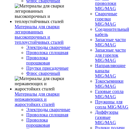
Флюс сварочный
проволоки
MIG/MAG
Сварочные
горелки
MIG/MAG
Материалы для сварки
Соединительны
легированных
кабель
высокопрочных и
Запасные части
теплоустойчивых сталей
MIG/MAG
Электроды сварочные
Запасные части
Проволока сплошная
для горелок
Проволока
MIG/MAG
порошковая
Направляющие
Прутки присадочные
каналы
Флюс сварочный
MIG/MAG
Токосъемники
MIG/MAG
Газовые сопла
Материалы для сварки
MIG/MAG
нержавеющих и
Пружины для
жаростойких сталей
сопла MIG/MAG
Электроды сварочные
Диффузоры
Проволока сплошная
газовые
Проволока
MIG/MAG
порошковая
Ролики подачи