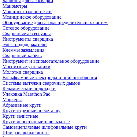
Баллоны для газосварки
Манометры
Машины газовой резки
Медицинское оборудование
Оборудование для газораспределительных систем
Сетевое оборудование
Сварочные аксессуары
Инструменты сварщика
Электрододержатели
Клеммы заземления
Сварочный кабель
Инструмент и вспомогательное оборудование
Магнитные угольники
Молотки сварщика
Вольфрамовые электроды и приспособления
Системы вытяжки сварочных дымов
Керамические подкладки
Упаковка Marathon Pac
Маркеры
Абразивные круги
Круги отрезные по металлу
Круги зачистные
Круги лепестковые тарельчатые
Самозацепляемые шлифовальные круги
Шлифовальные листы