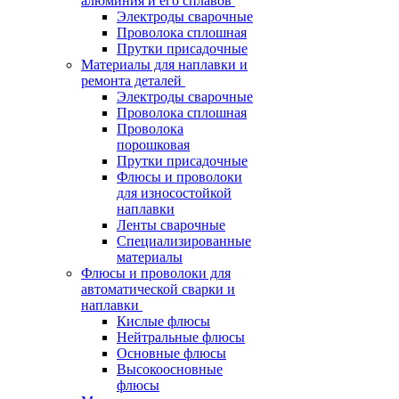
алюминия и его сплавов
Электроды сварочные
Проволока сплошная
Прутки присадочные
Материалы для наплавки и
ремонта деталей
Электроды сварочные
Проволока сплошная
Проволока
порошковая
Прутки присадочные
Флюсы и проволоки
для износостойкой
наплавки
Ленты сварочные
Специализированные
материалы
Флюсы и проволоки для
автоматической сварки и
наплавки
Кислые флюсы
Нейтральные флюсы
Основные флюсы
Высокоосновные
флюсы