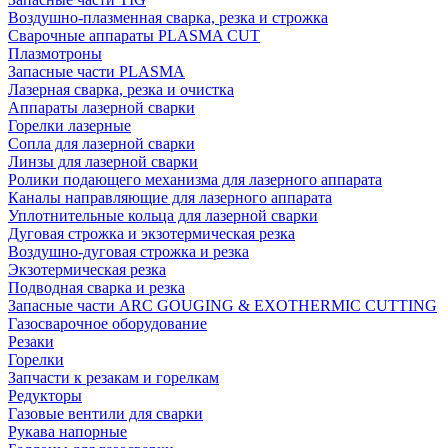
Воздушно-плазменная сварка, резка и строжка
Сварочные аппараты PLASMA CUT
Плазмотроны
Запасные части PLASMA
Лазерная сварка, резка и очистка
Аппараты лазерной сварки
Горелки лазерные
Сопла для лазерной сварки
Линзы для лазерной сварки
Ролики подающего механизма для лазерного аппарата
Каналы направляющие для лазерного аппарата
Уплотнительные кольца для лазерной сварки
Дуговая строжка и экзотермическая резка
Воздушно-дуговая строжка и резка
Экзотермическая резка
Подводная сварка и резка
Запасные части ARC GOUGING & EXOTHERMIC CUTTING
Газосварочное оборудование
Резаки
Горелки
Запчасти к резакам и горелкам
Редукторы
Газовые вентили для сварки
Рукава напорные