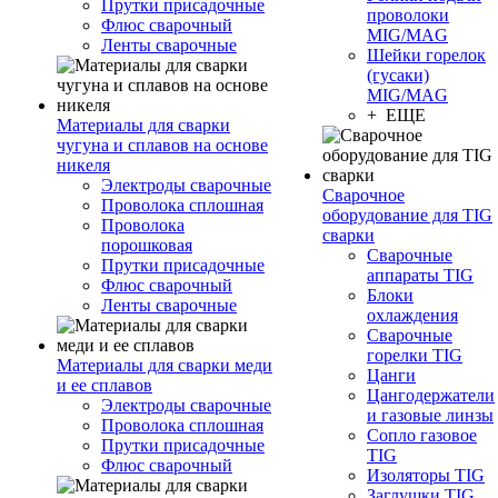
Прутки присадочные
проволоки
Флюс сварочный
MIG/MAG
Ленты сварочные
Шейки горелок
(гусаки)
MIG/MAG
+ ЕЩЕ
Материалы для сварки
чугуна и сплавов на основе
никеля
Электроды сварочные
Сварочное
Проволока сплошная
оборудование для TIG
Проволока
сварки
порошковая
Сварочные
Прутки присадочные
аппараты TIG
Флюс сварочный
Блоки
Ленты сварочные
охлаждения
Сварочные
горелки TIG
Материалы для сварки меди
Цанги
и ее сплавов
Цангодержатели
Электроды сварочные
и газовые линзы
Проволока сплошная
Сопло газовое
Прутки присадочные
TIG
Флюс сварочный
Изоляторы TIG
Заглушки TIG