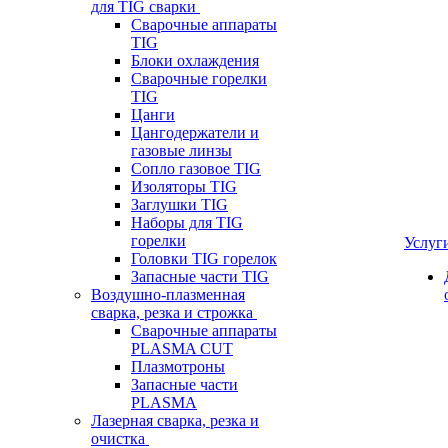
для TIG сварки
Сварочные аппараты
TIG
Блоки охлаждения
Сварочные горелки
TIG
Цанги
Цангодержатели и
газовые линзы
Сопло газовое TIG
Изоляторы TIG
Заглушки TIG
Наборы для TIG
горелки
Услуг
Головки TIG горелок
Запасные части TIG
Воздушно-плазменная
сварка, резка и строжка
Сварочные аппараты
PLASMA CUT
Плазмотроны
Запасные части
PLASMA
Лазерная сварка, резка и
очистка