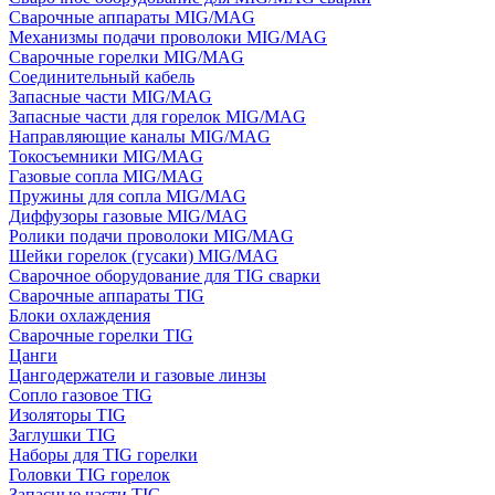
Сварочные аппараты MIG/MAG
Механизмы подачи проволоки MIG/MAG
Сварочные горелки MIG/MAG
Соединительный кабель
Запасные части MIG/MAG
Запасные части для горелок MIG/MAG
Направляющие каналы MIG/MAG
Токосъемники MIG/MAG
Газовые сопла MIG/MAG
Пружины для сопла MIG/MAG
Диффузоры газовые MIG/MAG
Ролики подачи проволоки MIG/MAG
Шейки горелок (гусаки) MIG/MAG
Сварочное оборудование для TIG сварки
Сварочные аппараты TIG
Блоки охлаждения
Сварочные горелки TIG
Цанги
Цангодержатели и газовые линзы
Сопло газовое TIG
Изоляторы TIG
Заглушки TIG
Наборы для TIG горелки
Головки TIG горелок
Запасные части TIG