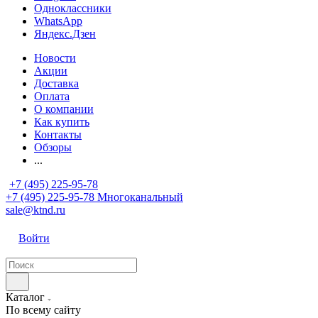
Одноклассники
WhatsApp
Яндекс.Дзен
Новости
Акции
Доставка
Оплата
О компании
Как купить
Контакты
Обзоры
...
+7 (495) 225-95-78
+7 (495) 225-95-78
Многоканальный
sale@ktnd.ru
Войти
Каталог
По всему сайту