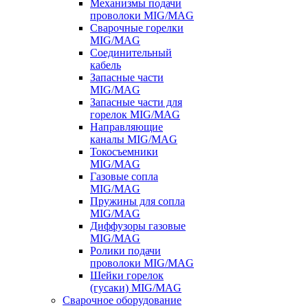
Механизмы подачи
проволоки MIG/MAG
Сварочные горелки
MIG/MAG
Соединительный
кабель
Запасные части
MIG/MAG
Запасные части для
горелок MIG/MAG
Направляющие
каналы MIG/MAG
Токосъемники
MIG/MAG
Газовые сопла
MIG/MAG
Пружины для сопла
MIG/MAG
Диффузоры газовые
MIG/MAG
Ролики подачи
проволоки MIG/MAG
Шейки горелок
(гусаки) MIG/MAG
Сварочное оборудование