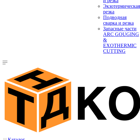
и резка
Экзотермическая
резка
Подводная
сварка и резка
Запасные части
ARC GOUGING
&
EXOTHERMIC
CUTTING
Каталог