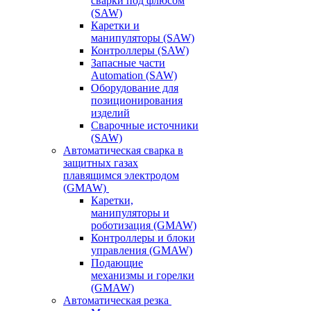
сварки под флюсом
(SAW)
Каретки и
манипуляторы (SAW)
Контроллеры (SAW)
Запасные части
Automation (SAW)
Оборудование для
позиционирования
изделий
Сварочные источники
(SAW)
Автоматическая сварка в
защитных газах
плавящимся электродом
(GMAW)
Каретки,
манипуляторы и
роботизация (GMAW)
Контроллеры и блоки
управления (GMAW)
Подающие
механизмы и горелки
(GMAW)
Автоматическая резка