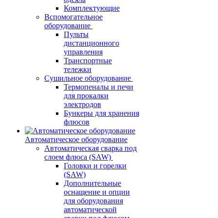
Комплектующие
Вспомогательное
оборудование
Пульты
дистанционного
управления
Транспортные
тележки
Сушильное оборудование
Термопеналы и печи
для прокалки
электродов
Бункеры для хранения
флюсов
Автоматическое оборудование
Автоматическая сварка под
слоем флюса (SAW)
Головки и горелки
(SAW)
Дополнительные
оснащение и опции
для оборудования
автоматической