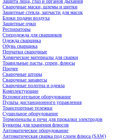
Защита лица, глаз и органов дыхания
Сварочные маски, шлемы и щитки
Защитные стекла, запчасти для масок
Блоки подачи воздуха
Защитные очки
Респираторы
Спецодежда для сварщиков
Одежда сварщика
Обувь сварщика
Перчатки сварочные
Химические материалы для сварки
Травильные пасты, спреи, флюсы
Прочее
Сварочные шторы
Сварочные занавесы
Сварочные полотна и одеяла
Комплектующие
Вспомогательное оборудование
Пульты дистанционного управления
Транспортные тележки
Сушильное оборудование
Термопеналы и печи для прокалки электродов
Бункеры для хранения флюсов
Автоматическое оборудование
Автоматическая сварка под слоем флюса (SAW)