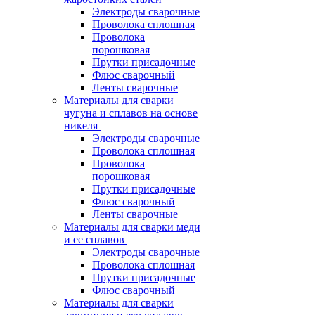
Электроды сварочные
Проволока сплошная
Проволока
порошковая
Прутки присадочные
Флюс сварочный
Ленты сварочные
Материалы для сварки
чугуна и сплавов на основе
никеля
Электроды сварочные
Проволока сплошная
Проволока
порошковая
Прутки присадочные
Флюс сварочный
Ленты сварочные
Материалы для сварки меди
и ее сплавов
Электроды сварочные
Проволока сплошная
Прутки присадочные
Флюс сварочный
Материалы для сварки