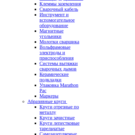
Клеммы заземления
Сварочный кабель
Инструмент и
вспомогательное
оборудование
Магнитные
угольники
Молотки сварщика
Вольфрамовые
электроды и
приспособления
Системы вытяжки
сварочных дымов
Керамические
подкладки
Упаковка Marathon
Pac
Маркеры
Абразивные круги
Круги отрезные по
металлу
Круги зачистные
Круги лепестковые
тарельчатые
Самозацепляемые