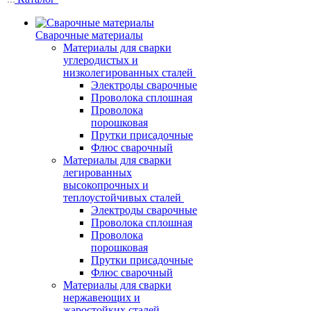
Сварочные материалы
Материалы для сварки
углеродистых и
низколегированных сталей
Электроды сварочные
Проволока сплошная
Проволока
порошковая
Прутки присадочные
Флюс сварочный
Материалы для сварки
легированных
высокопрочных и
теплоустойчивых сталей
Электроды сварочные
Проволока сплошная
Проволока
порошковая
Прутки присадочные
Флюс сварочный
Материалы для сварки
нержавеющих и
жаростойких сталей