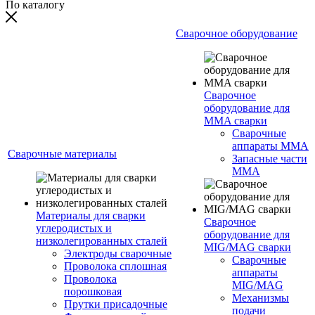
По каталогу
Сварочное оборудование
Сварочное
оборудование для
MMA сварки
Сварочные
аппараты MMA
Сварочные материалы
Запасные части
MMA
Материалы для сварки
Сварочное
углеродистых и
оборудование для
низколегированных сталей
MIG/MAG сварки
Электроды сварочные
Сварочные
Проволока сплошная
аппараты
Проволока
MIG/MAG
порошковая
Механизмы
Прутки присадочные
подачи