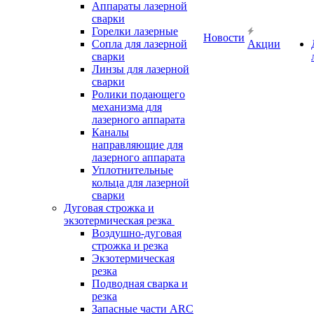
Аппараты лазерной
сварки
Горелки лазерные
Новости
Сопла для лазерной
Акции
сварки
Линзы для лазерной
сварки
Ролики подающего
механизма для
лазерного аппарата
Каналы
направляющие для
лазерного аппарата
Уплотнительные
кольца для лазерной
сварки
Дуговая строжка и
экзотермическая резка
Воздушно-дуговая
строжка и резка
Экзотермическая
резка
Подводная сварка и
резка
Запасные части ARC