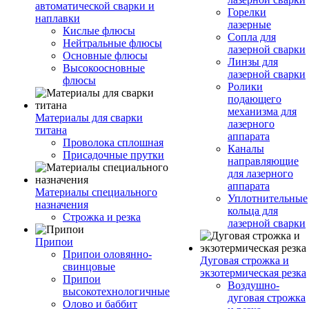
автоматической сварки и
Горелки
наплавки
лазерные
Кислые флюсы
Сопла для
Нейтральные флюсы
лазерной сварки
Основные флюсы
Линзы для
Высокоосновные
лазерной сварки
флюсы
Ролики
подающего
механизма для
Материалы для сварки
лазерного
титана
аппарата
Проволока сплошная
Каналы
Присадочные прутки
направляющие
для лазерного
аппарата
Материалы специального
Уплотнительные
назначения
кольца для
Строжка и резка
лазерной сварки
Припои
Припои оловянно-
Дуговая строжка и
свинцовые
экзотермическая резка
Припои
Воздушно-
высокотехнологичные
дуговая строжка
Олово и баббит