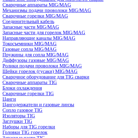
Сварочные аппараты MIG/MAG
Механизмы подачи проволоки MIG/MAG
Сварочные горелки MIG/MAG
Соединительный кабель
Запасные части MIG/MAG
Запасные части для горелок MIG/MAG
Направляющие каналы MIG/MAG
Токосъемники MIG/MAG
Газовые сопла MIG/MAG
Пружины для сопла MIG/MAG
Диффузоры газовые MIG/MAG
Ролики подачи проволоки MIG/MAG
Шейки горелок (гусаки) MIG/MAG
Сварочное оборудование для TIG сварки
Сварочные аппараты TIG
Блоки охлаждения
Сварочные горелки TIG
Цанги
Цангодержатели и газовые линзы
Сопло газовое TIG
Изоляторы TIG
Заглушки TIG
Наборы для TIG горелки
Головки TIG горелок
Запасные части TIG