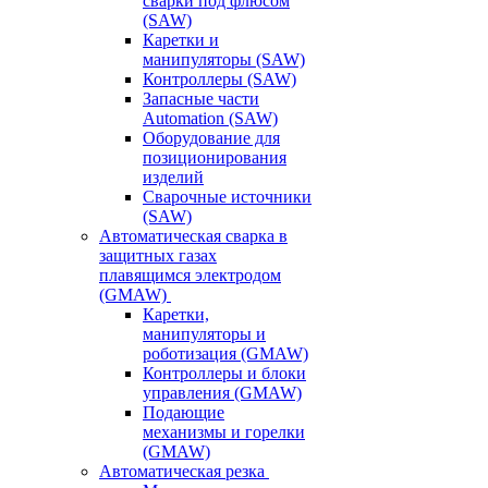
сварки под флюсом
(SAW)
Каретки и
манипуляторы (SAW)
Контроллеры (SAW)
Запасные части
Automation (SAW)
Оборудование для
позиционирования
изделий
Сварочные источники
(SAW)
Автоматическая сварка в
защитных газах
плавящимся электродом
(GMAW)
Каретки,
манипуляторы и
роботизация (GMAW)
Контроллеры и блоки
управления (GMAW)
Подающие
механизмы и горелки
(GMAW)
Автоматическая резка