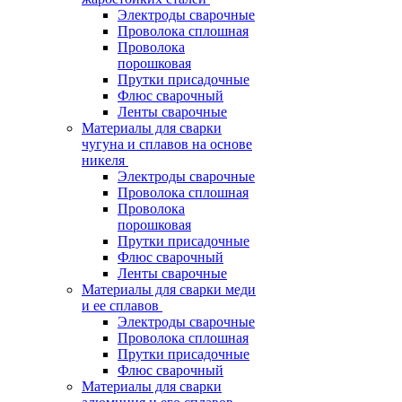
Электроды сварочные
Проволока сплошная
Проволока
порошковая
Прутки присадочные
Флюс сварочный
Ленты сварочные
Материалы для сварки
чугуна и сплавов на основе
никеля
Электроды сварочные
Проволока сплошная
Проволока
порошковая
Прутки присадочные
Флюс сварочный
Ленты сварочные
Материалы для сварки меди
и ее сплавов
Электроды сварочные
Проволока сплошная
Прутки присадочные
Флюс сварочный
Материалы для сварки