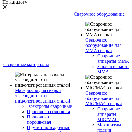
По каталогу
Сварочное оборудование
Сварочное
оборудование для
MMA сварки
Сварочные
аппараты MMA
Сварочные материалы
Запасные части
MMA
Материалы для сварки
Сварочное
углеродистых и
оборудование для
низколегированных сталей
MIG/MAG сварки
Электроды сварочные
Сварочные
Проволока сплошная
аппараты
Проволока
MIG/MAG
порошковая
Механизмы
Прутки присадочные
подачи