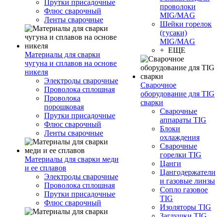
Прутки присадочные
проволоки
Флюс сварочный
MIG/MAG
Ленты сварочные
Шейки горелок
(гусаки)
MIG/MAG
+ ЕЩЕ
Материалы для сварки
чугуна и сплавов на основе
никеля
Электроды сварочные
Сварочное
Проволока сплошная
оборудование для TIG
Проволока
сварки
порошковая
Сварочные
Прутки присадочные
аппараты TIG
Флюс сварочный
Блоки
Ленты сварочные
охлаждения
Сварочные
горелки TIG
Материалы для сварки меди
Цанги
и ее сплавов
Цангодержатели
Электроды сварочные
и газовые линзы
Проволока сплошная
Сопло газовое
Прутки присадочные
TIG
Флюс сварочный
Изоляторы TIG
Заглушки TIG