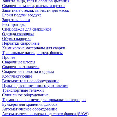
Защита лица, глаз и органов дыхания
Сварочные маски, шлемы и щитки
Защитные стекла, запчасти для масок
Блоки подачи воздуха
Защитные очки
Респираторы
Спецодежда для сварщиков
Одежда сварщика
Обувь сварщика
Перчатки сварочные
Химические материалы для сварки
Травильные пасты, спреи, флюсы
Прочее
Сварочные шторы
Сварочные занавесы
Сварочные полотна и одеяла
Комплектующие
Вспомогательное оборудование
Пульты дистанционного управления
Транспортные тележки
Сушильное оборудование
Термопеналы и печи для прокалки электродов
Бункеры для хранения флюсов
Автоматическое оборудование
Автоматическая сварка под слоем флюса (SAW)