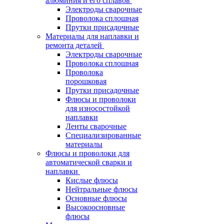
алюминия и его сплавов
Электроды сварочные
Проволока сплошная
Прутки присадочные
Материалы для наплавки и
ремонта деталей
Электроды сварочные
Проволока сплошная
Проволока
порошковая
Прутки присадочные
Флюсы и проволоки
для износостойкой
наплавки
Ленты сварочные
Специализированные
материалы
Флюсы и проволоки для
автоматической сварки и
наплавки
Кислые флюсы
Нейтральные флюсы
Основные флюсы
Высокоосновные
флюсы