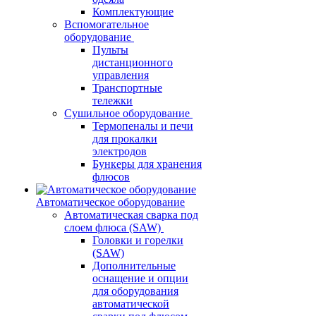
Комплектующие
Вспомогательное
оборудование
Пульты
дистанционного
управления
Транспортные
тележки
Сушильное оборудование
Термопеналы и печи
для прокалки
электродов
Бункеры для хранения
флюсов
Автоматическое оборудование
Автоматическая сварка под
слоем флюса (SAW)
Головки и горелки
(SAW)
Дополнительные
оснащение и опции
для оборудования
автоматической