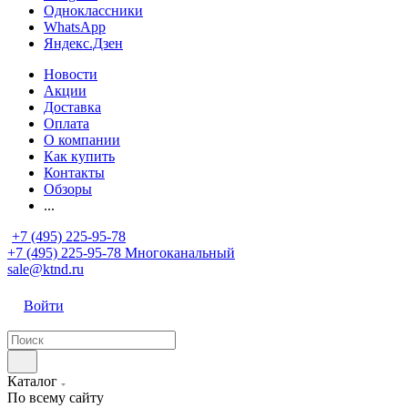
Одноклассники
WhatsApp
Яндекс.Дзен
Новости
Акции
Доставка
Оплата
О компании
Как купить
Контакты
Обзоры
...
+7 (495) 225-95-78
+7 (495) 225-95-78
Многоканальный
sale@ktnd.ru
Войти
Каталог
По всему сайту