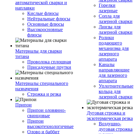
автоматической сварки и
Горелки
наплавки
лазерные
Кислые флюсы
Сопла для
Нейтральные флюсы
лазерной сварки
Основные флюсы
Линзы для
Высокоосновные
лазерной сварки
флюсы
Ролики
подающего
механизма для
Материалы для сварки
лазерного
титана
аппарата
Проволока сплошная
Каналы
Присадочные прутки
направляющие
для лазерного
аппарата
Материалы специального
Уплотнительные
назначения
кольца для
Строжка и резка
лазерной сварки
Припои
Припои оловянно-
Дуговая строжка и
свинцовые
экзотермическая резка
Припои
Воздушно-
высокотехнологичные
дуговая строжка
Олово и баббит