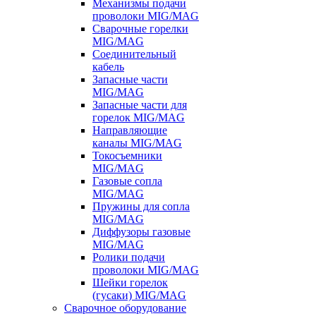
Механизмы подачи
проволоки MIG/MAG
Сварочные горелки
MIG/MAG
Соединительный
кабель
Запасные части
MIG/MAG
Запасные части для
горелок MIG/MAG
Направляющие
каналы MIG/MAG
Токосъемники
MIG/MAG
Газовые сопла
MIG/MAG
Пружины для сопла
MIG/MAG
Диффузоры газовые
MIG/MAG
Ролики подачи
проволоки MIG/MAG
Шейки горелок
(гусаки) MIG/MAG
Сварочное оборудование