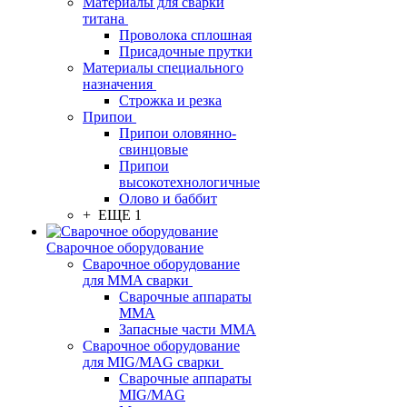
Материалы для сварки
титана
Проволока сплошная
Присадочные прутки
Материалы специального
назначения
Строжка и резка
Припои
Припои оловянно-
свинцовые
Припои
высокотехнологичные
Олово и баббит
+ ЕЩЕ 1
Сварочное оборудование
Сварочное оборудование
для MMA сварки
Сварочные аппараты
MMA
Запасные части MMA
Сварочное оборудование
для MIG/MAG сварки
Сварочные аппараты
MIG/MAG