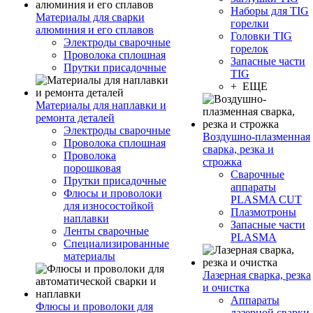
Наборы для TIG
Материалы для сварки
горелки
алюминия и его сплавов
Головки TIG
Электроды сварочные
горелок
Проволока сплошная
Запасные части
Прутки присадочные
TIG
+ ЕЩЕ
Материалы для наплавки и
ремонта деталей
Электроды сварочные
Воздушно-плазменная
Проволока сплошная
сварка, резка и
Проволока
строжка
порошковая
Сварочные
Прутки присадочные
аппараты
Флюсы и проволоки
PLASMA CUT
для износостойкой
Плазмотроны
наплавки
Запасные части
Ленты сварочные
PLASMA
Специализированные
материалы
Лазерная сварка, резка
и очистка
Аппараты
Флюсы и проволоки для
лазерной сварки