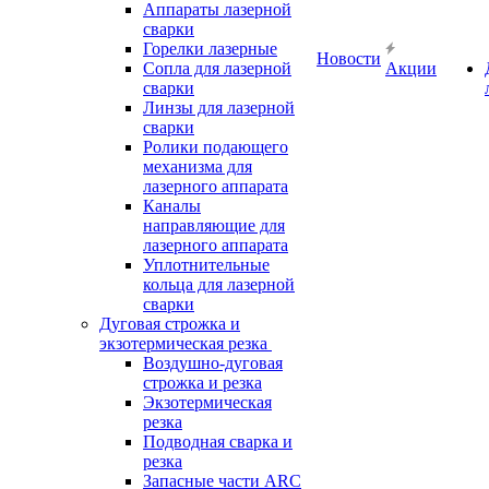
Аппараты лазерной
сварки
Горелки лазерные
Новости
Сопла для лазерной
Акции
сварки
Линзы для лазерной
сварки
Ролики подающего
механизма для
лазерного аппарата
Каналы
направляющие для
лазерного аппарата
Уплотнительные
кольца для лазерной
сварки
Дуговая строжка и
экзотермическая резка
Воздушно-дуговая
строжка и резка
Экзотермическая
резка
Подводная сварка и
резка
Запасные части ARC