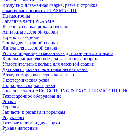
Воздушно-плазменная сварка, резка и строжка
Сварочные аппараты PLASMA CUT
Плазмотроны
Запасные части PLASMA
Лазерная сварка, резка и очистка
Аппараты лазерной сварки
Горелки лазерные
Сопла для лазерной сварки
Линзы для лазерной сварки
Ролики подающего механизма для лазерного аппарата
Каналы направляющие для лазерного аппарата
Уплотнительные кольца для лазерной сварки
Дуговая строжка и экзотермическая резка
Воздушно-дуговая строжка и резка
Экзотермическая резка
Подводная сварка и резка
Запасные части ARC GOUGING & EXOTHERMIC CUTTING
Газосварочное оборудование
Резаки
Горелки
Запчасти к резакам и горелкам
Редукторы
Газовые вентили для сварки
Рукава напорные