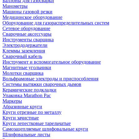
Баллоны для газосварки
Манометры
Машины газовой резки
Медицинское оборудование
Оборудование для газораспределительных систем
Сетевое оборудование
Сварочные аксессуары
Инструменты сварщика
Электрододержатели
Клеммы заземления
Сварочный кабель
Инструмент и вспомогательное оборудование
Магнитные угольники
Молотки сварщика
Вольфрамовые электроды и приспособления
Системы вытяжки сварочных дымов
Керамические подкладки
Упаковка Marathon Pac
Маркеры
Абразивные круги
Круги отрезные по металлу
Круги зачистные
Круги лепестковые тарельчатые
Самозацепляемые шлифовальные круги
Шлифовальные листы