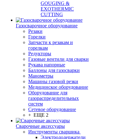
GOUGING &
EXOTHERMIC
CUTTING
Газосварочное оборудование
Резаки
Горелки
Запчасти к резакам и
горелкам
Редукторы
Газовые вентили для сварки
Рукава напорные
Баллоны для газосварки
Манометры
Машины газовой резки
Медицинское оборудование
Оборудование для
газораспределительных
систем
Сетевое оборудование
+ ЕЩЕ 2
Сварочные аксессуары
Инструменты сварщика
Электрододержатели