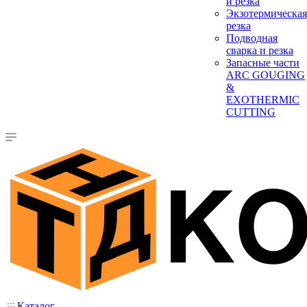
и резка
Экзотермическая
резка
Подводная
сварка и резка
Запасные части
ARC GOUGING
&
EXOTHERMIC
CUTTING
Каталог