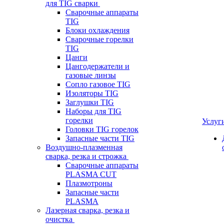
для TIG сварки
Сварочные аппараты
TIG
Блоки охлаждения
Сварочные горелки
TIG
Цанги
Цангодержатели и
газовые линзы
Сопло газовое TIG
Изоляторы TIG
Заглушки TIG
Наборы для TIG
горелки
Услуг
Головки TIG горелок
Запасные части TIG
Воздушно-плазменная
сварка, резка и строжка
Сварочные аппараты
PLASMA CUT
Плазмотроны
Запасные части
PLASMA
Лазерная сварка, резка и
очистка