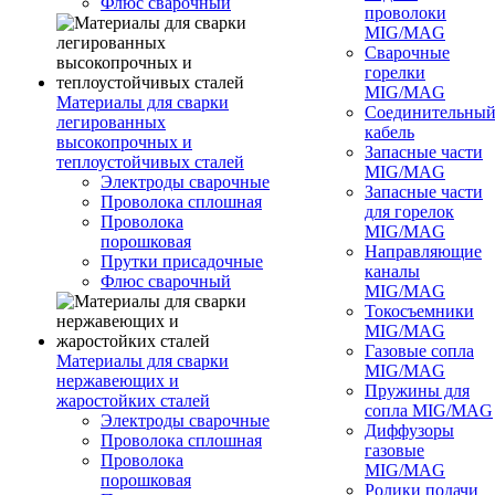
Флюс сварочный
проволоки
MIG/MAG
Сварочные
горелки
MIG/MAG
Материалы для сварки
Соединительны
легированных
кабель
высокопрочных и
Запасные части
теплоустойчивых сталей
MIG/MAG
Электроды сварочные
Запасные части
Проволока сплошная
для горелок
Проволока
MIG/MAG
порошковая
Направляющие
Прутки присадочные
каналы
Флюс сварочный
MIG/MAG
Токосъемники
MIG/MAG
Газовые сопла
Материалы для сварки
MIG/MAG
нержавеющих и
Пружины для
жаростойких сталей
сопла MIG/MAG
Электроды сварочные
Диффузоры
Проволока сплошная
газовые
Проволока
MIG/MAG
порошковая
Ролики подачи