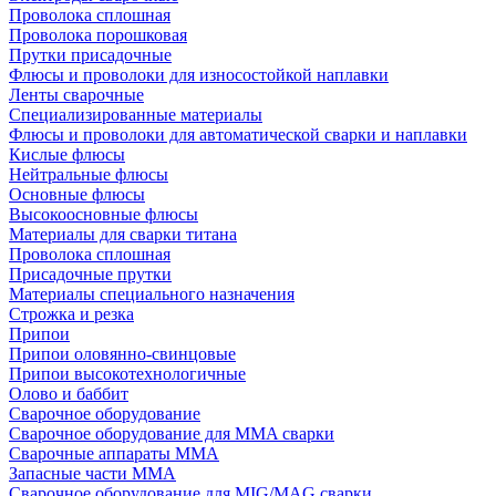
Проволока сплошная
Проволока порошковая
Прутки присадочные
Флюсы и проволоки для износостойкой наплавки
Ленты сварочные
Специализированные материалы
Флюсы и проволоки для автоматической сварки и наплавки
Кислые флюсы
Нейтральные флюсы
Основные флюсы
Высокоосновные флюсы
Материалы для сварки титана
Проволока сплошная
Присадочные прутки
Материалы специального назначения
Строжка и резка
Припои
Припои оловянно-свинцовые
Припои высокотехнологичные
Олово и баббит
Сварочное оборудование
Сварочное оборудование для MMA сварки
Сварочные аппараты MMA
Запасные части MMA
Сварочное оборудование для MIG/MAG сварки