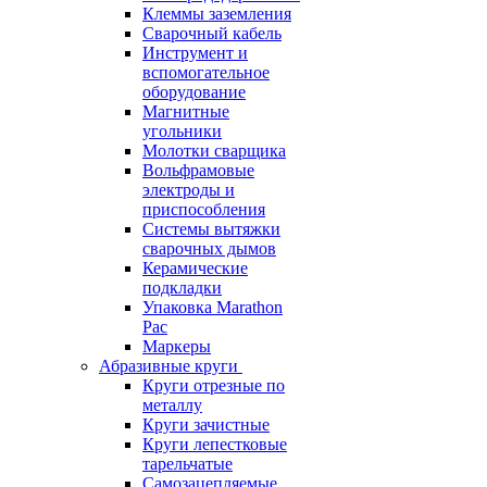
Клеммы заземления
Сварочный кабель
Инструмент и
вспомогательное
оборудование
Магнитные
угольники
Молотки сварщика
Вольфрамовые
электроды и
приспособления
Системы вытяжки
сварочных дымов
Керамические
подкладки
Упаковка Marathon
Pac
Маркеры
Абразивные круги
Круги отрезные по
металлу
Круги зачистные
Круги лепестковые
тарельчатые
Самозацепляемые