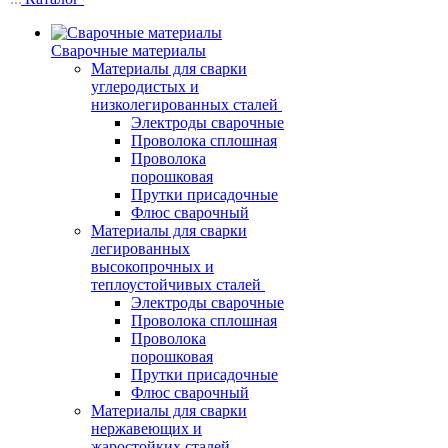
Сварочные материалы
Материалы для сварки
углеродистых и
низколегированных сталей
Электроды сварочные
Проволока сплошная
Проволока
порошковая
Прутки присадочные
Флюс сварочный
Материалы для сварки
легированных
высокопрочных и
теплоустойчивых сталей
Электроды сварочные
Проволока сплошная
Проволока
порошковая
Прутки присадочные
Флюс сварочный
Материалы для сварки
нержавеющих и
жаростойких сталей