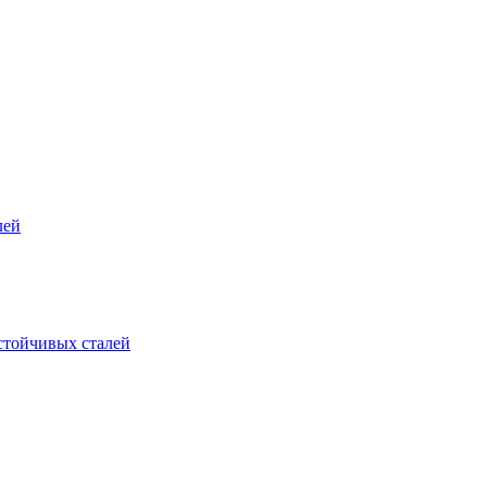
лей
стойчивых сталей