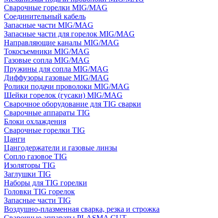
Сварочные горелки MIG/MAG
Соединительный кабель
Запасные части MIG/MAG
Запасные части для горелок MIG/MAG
Направляющие каналы MIG/MAG
Токосъемники MIG/MAG
Газовые сопла MIG/MAG
Пружины для сопла MIG/MAG
Диффузоры газовые MIG/MAG
Ролики подачи проволоки MIG/MAG
Шейки горелок (гусаки) MIG/MAG
Сварочное оборудование для TIG сварки
Сварочные аппараты TIG
Блоки охлаждения
Сварочные горелки TIG
Цанги
Цангодержатели и газовые линзы
Сопло газовое TIG
Изоляторы TIG
Заглушки TIG
Наборы для TIG горелки
Головки TIG горелок
Запасные части TIG
Воздушно-плазменная сварка, резка и строжка
Сварочные аппараты PLASMA CUT