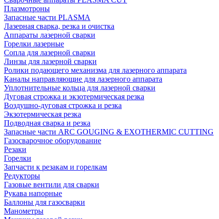
Плазмотроны
Запасные части PLASMA
Лазерная сварка, резка и очистка
Аппараты лазерной сварки
Горелки лазерные
Сопла для лазерной сварки
Линзы для лазерной сварки
Ролики подающего механизма для лазерного аппарата
Каналы направляющие для лазерного аппарата
Уплотнительные кольца для лазерной сварки
Дуговая строжка и экзотермическая резка
Воздушно-дуговая строжка и резка
Экзотермическая резка
Подводная сварка и резка
Запасные части ARC GOUGING & EXOTHERMIC CUTTING
Газосварочное оборудование
Резаки
Горелки
Запчасти к резакам и горелкам
Редукторы
Газовые вентили для сварки
Рукава напорные
Баллоны для газосварки
Манометры