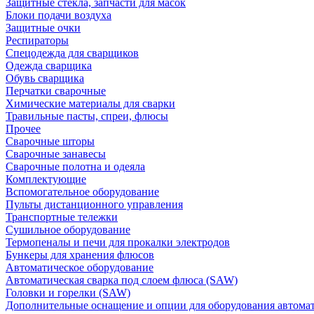
Защитные стекла, запчасти для масок
Блоки подачи воздуха
Защитные очки
Респираторы
Спецодежда для сварщиков
Одежда сварщика
Обувь сварщика
Перчатки сварочные
Химические материалы для сварки
Травильные пасты, спреи, флюсы
Прочее
Сварочные шторы
Сварочные занавесы
Сварочные полотна и одеяла
Комплектующие
Вспомогательное оборудование
Пульты дистанционного управления
Транспортные тележки
Сушильное оборудование
Термопеналы и печи для прокалки электродов
Бункеры для хранения флюсов
Автоматическое оборудование
Автоматическая сварка под слоем флюса (SAW)
Головки и горелки (SAW)
Дополнительные оснащение и опции для оборудования автома