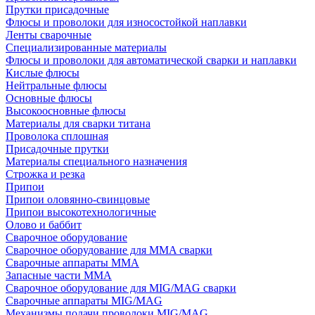
Прутки присадочные
Флюсы и проволоки для износостойкой наплавки
Ленты сварочные
Специализированные материалы
Флюсы и проволоки для автоматической сварки и наплавки
Кислые флюсы
Нейтральные флюсы
Основные флюсы
Высокоосновные флюсы
Материалы для сварки титана
Проволока сплошная
Присадочные прутки
Материалы специального назначения
Строжка и резка
Припои
Припои оловянно-свинцовые
Припои высокотехнологичные
Олово и баббит
Сварочное оборудование
Сварочное оборудование для MMA сварки
Сварочные аппараты MMA
Запасные части MMA
Сварочное оборудование для MIG/MAG сварки
Сварочные аппараты MIG/MAG
Механизмы подачи проволоки MIG/MAG