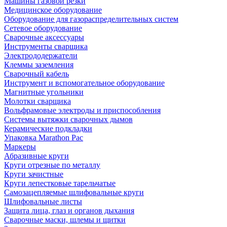
Машины газовой резки
Медицинское оборудование
Оборудование для газораспределительных систем
Сетевое оборудование
Сварочные аксессуары
Инструменты сварщика
Электрододержатели
Клеммы заземления
Сварочный кабель
Инструмент и вспомогательное оборудование
Магнитные угольники
Молотки сварщика
Вольфрамовые электроды и приспособления
Системы вытяжки сварочных дымов
Керамические подкладки
Упаковка Marathon Pac
Маркеры
Абразивные круги
Круги отрезные по металлу
Круги зачистные
Круги лепестковые тарельчатые
Самозацепляемые шлифовальные круги
Шлифовальные листы
Защита лица, глаз и органов дыхания
Сварочные маски, шлемы и щитки