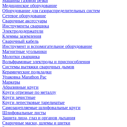
Машины газовой резки
Медицинское оборудование
Оборудование для газораспределительных систем
Сетевое оборудование
Сварочные аксессуары
Инструменты сварщика
Электрододержатели
Клеммы заземления
Сварочный кабель
Инструмент и вспомогательное оборудование
Магнитные угольники
Молотки сварщика
Вольфрамовые электроды и приспособления
Системы вытяжки сварочных дымов
Керамические подкладки
Упаковка Marathon Pac
Маркеры
Абразивные круги
Круги отрезные по металлу
Круги зачистные
Круги лепестковые тарельчатые
Самозацепляемые шлифовальные круги
Шлифовальные листы
Защита лица, глаз и органов дыхания
Сварочные маски, шлемы и щитки