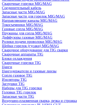
Сварочные горелки MIG/MAG
Соединительный кабель
Запасные части MIG/MAG
Запасные части для горелок MIG/MAG
Направляющие каналы MIG/MAG
Токосъемники MIG/MAG
Газовые сопла MIG/MAG
Пружины для сопла MIG/MAG
Диффузоры газовые MIG/MAG
Ролики подачи проволоки MIG/MAG
Шейки горелок (гусаки) MIG/MAG
Сварочное оборудование для TIG сварки
Сварочные аппараты TIG
Блоки охлаждения
Сварочные горелки TIG
Цанги
Цангодержатели и газовые линзы
Сопло газовое TIG
Изоляторы TIG
Заглушки TIG
Наборы для TIG горелки
Головки TIG горелок
Запасные части TIG
Воздушно-плазменная сварка, резка и строжка
Сварочные аппараты PLASMA CUT