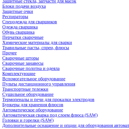
Защитные стекла, запчасти для масок
Блоки подачи воздуха
Защитные очки
Респираторы
Спецодежда для сварщиков
Одежда сварщика
Обувь сварщика
Перчатки сварочные
Химические материалы для сварки
Травильные пасты, спреи, флюсы
Прочее
Сварочные шторы
Сварочные занавесы
Сварочные полотна и одеяла
Комплектующие
Вспомогательное оборудование
Пульты дистанционного управления
Транспортные тележки
Сушильное оборудование
Термопеналы и печи для прокалки электродов
Бункеры для хранения флюсов
Автоматическое оборудование
Автоматическая сварка под слоем флюса (SAW)
Головки и горелки (SAW)
Дополнительные оснащение и опции для оборудования автома