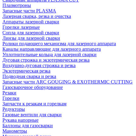
Плазмотроны
Запасные части PLASMA
Лазерная сварка, резка и очистка
Аппараты лазерной сварки
Горелки лазерные
Сопла для лазерной сварки
Линзы для лазерной сварки
Ролики подающего механизма для лазерного аппарата
Каналы направляющие для лазерного аппарата
Уплотнительные кольца для лазерной сварки
Дуговая строжка и экзотермическая резка
Воздушно-дуговая строжка и резка
Экзотермическая резка
Подводная сварка и резка
Запасные части ARC GOUGING & EXOTHERMIC CUTTING
Газосварочное оборудование
Резаки
Горелки
Запчасти к резакам и горелкам
Редукторы
Газовые вентили для сварки
Рукава напорные
Баллоны для газосварки
Манометры