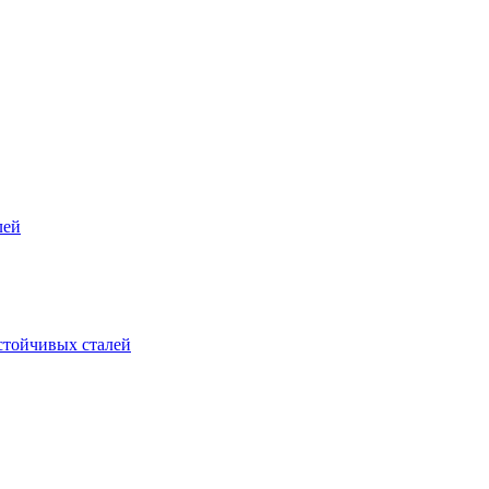
лей
стойчивых сталей