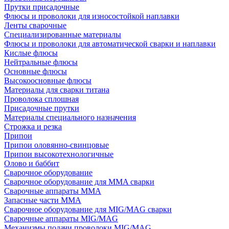
Прутки присадочные
Флюсы и проволоки для износостойкой наплавки
Ленты сварочные
Специализированные материалы
Флюсы и проволоки для автоматической сварки и наплавки
Кислые флюсы
Нейтральные флюсы
Основные флюсы
Высокоосновные флюсы
Материалы для сварки титана
Проволока сплошная
Присадочные прутки
Материалы специального назначения
Строжка и резка
Припои
Припои оловянно-свинцовые
Припои высокотехнологичные
Олово и баббит
Сварочное оборудование
Сварочное оборудование для MMA сварки
Сварочные аппараты MMA
Запасные части MMA
Сварочное оборудование для MIG/MAG сварки
Сварочные аппараты MIG/MAG
Механизмы подачи проволоки MIG/MAG