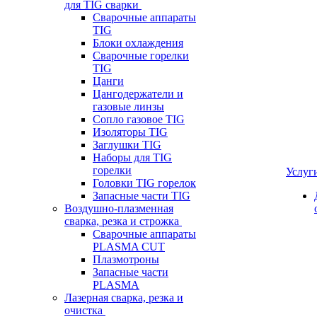
для TIG сварки
Сварочные аппараты
TIG
Блоки охлаждения
Сварочные горелки
TIG
Цанги
Цангодержатели и
газовые линзы
Сопло газовое TIG
Изоляторы TIG
Заглушки TIG
Наборы для TIG
горелки
Услуг
Головки TIG горелок
Запасные части TIG
Воздушно-плазменная
сварка, резка и строжка
Сварочные аппараты
PLASMA CUT
Плазмотроны
Запасные части
PLASMA
Лазерная сварка, резка и
очистка