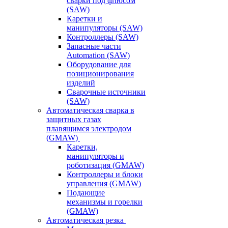
сварки под флюсом
(SAW)
Каретки и
манипуляторы (SAW)
Контроллеры (SAW)
Запасные части
Automation (SAW)
Оборудование для
позиционирования
изделий
Сварочные источники
(SAW)
Автоматическая сварка в
защитных газах
плавящимся электродом
(GMAW)
Каретки,
манипуляторы и
роботизация (GMAW)
Контроллеры и блоки
управления (GMAW)
Подающие
механизмы и горелки
(GMAW)
Автоматическая резка