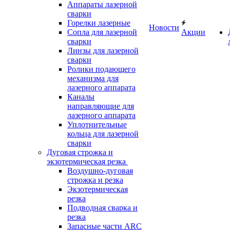
Аппараты лазерной
сварки
Горелки лазерные
Новости
Сопла для лазерной
Акции
сварки
Линзы для лазерной
сварки
Ролики подающего
механизма для
лазерного аппарата
Каналы
направляющие для
лазерного аппарата
Уплотнительные
кольца для лазерной
сварки
Дуговая строжка и
экзотермическая резка
Воздушно-дуговая
строжка и резка
Экзотермическая
резка
Подводная сварка и
резка
Запасные части ARC