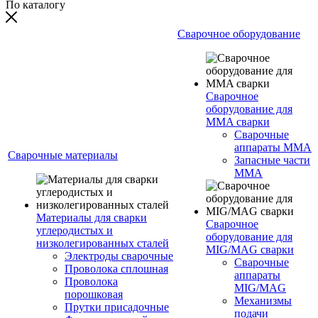
По каталогу
Сварочное оборудование
Сварочное
оборудование для
MMA сварки
Сварочные
аппараты MMA
Сварочные материалы
Запасные части
MMA
Материалы для сварки
Сварочное
углеродистых и
оборудование для
низколегированных сталей
MIG/MAG сварки
Электроды сварочные
Сварочные
Проволока сплошная
аппараты
Проволока
MIG/MAG
порошковая
Механизмы
Прутки присадочные
подачи