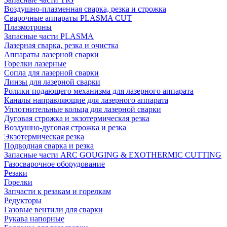
Воздушно-плазменная сварка, резка и строжка
Сварочные аппараты PLASMA CUT
Плазмотроны
Запасные части PLASMA
Лазерная сварка, резка и очистка
Аппараты лазерной сварки
Горелки лазерные
Сопла для лазерной сварки
Линзы для лазерной сварки
Ролики подающего механизма для лазерного аппарата
Каналы направляющие для лазерного аппарата
Уплотнительные кольца для лазерной сварки
Дуговая строжка и экзотермическая резка
Воздушно-дуговая строжка и резка
Экзотермическая резка
Подводная сварка и резка
Запасные части ARC GOUGING & EXOTHERMIC CUTTING
Газосварочное оборудование
Резаки
Горелки
Запчасти к резакам и горелкам
Редукторы
Газовые вентили для сварки
Рукава напорные