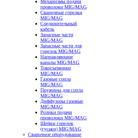
Механизмы подачи
проволоки MIG/MAG
Сварочные горелки
MIG/MAG
Соединительный
кабель
Запасные части
MIG/MAG
Запасные части для
горелок MIG/MAG
Направляющие
каналы MIG/MAG
Токосъемники
MIG/MAG
Газовые сопла
MIG/MAG
Пружины для сопла
MIG/MAG
Диффузоры газовые
MIG/MAG
Ролики подачи
проволоки MIG/MAG
Шейки горелок
(гусаки) MIG/MAG
Сварочное оборудование