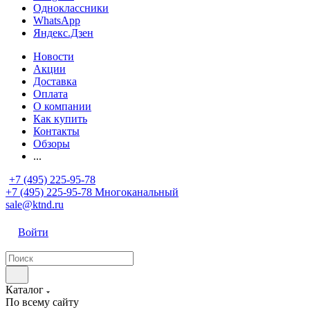
Одноклассники
WhatsApp
Яндекс.Дзен
Новости
Акции
Доставка
Оплата
О компании
Как купить
Контакты
Обзоры
...
+7 (495) 225-95-78
+7 (495) 225-95-78
Многоканальный
sale@ktnd.ru
Войти
Каталог
По всему сайту