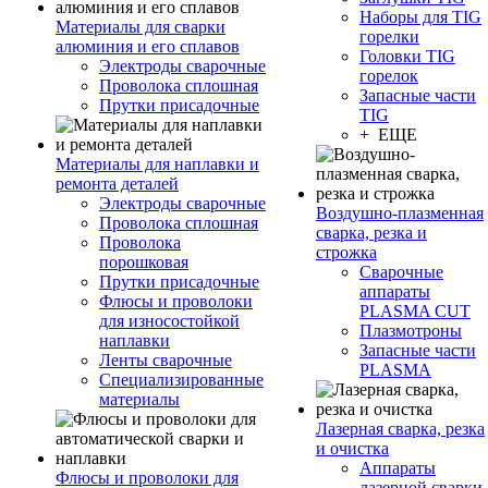
Наборы для TIG
Материалы для сварки
горелки
алюминия и его сплавов
Головки TIG
Электроды сварочные
горелок
Проволока сплошная
Запасные части
Прутки присадочные
TIG
+ ЕЩЕ
Материалы для наплавки и
ремонта деталей
Электроды сварочные
Воздушно-плазменная
Проволока сплошная
сварка, резка и
Проволока
строжка
порошковая
Сварочные
Прутки присадочные
аппараты
Флюсы и проволоки
PLASMA CUT
для износостойкой
Плазмотроны
наплавки
Запасные части
Ленты сварочные
PLASMA
Специализированные
материалы
Лазерная сварка, резка
и очистка
Аппараты
Флюсы и проволоки для
лазерной сварки