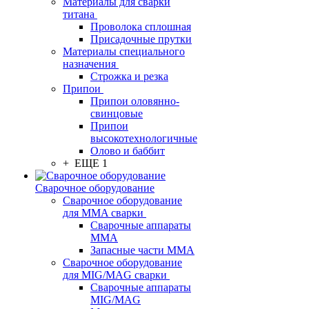
Материалы для сварки
титана
Проволока сплошная
Присадочные прутки
Материалы специального
назначения
Строжка и резка
Припои
Припои оловянно-
свинцовые
Припои
высокотехнологичные
Олово и баббит
+ ЕЩЕ 1
Сварочное оборудование
Сварочное оборудование
для MMA сварки
Сварочные аппараты
MMA
Запасные части MMA
Сварочное оборудование
для MIG/MAG сварки
Сварочные аппараты
MIG/MAG