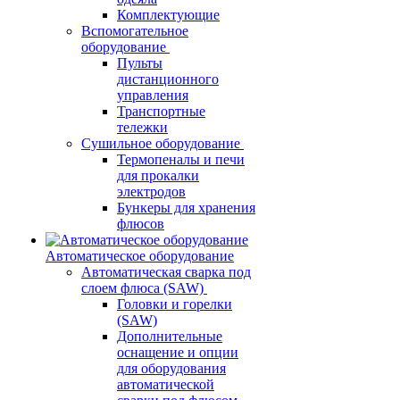
Комплектующие
Вспомогательное
оборудование
Пульты
дистанционного
управления
Транспортные
тележки
Сушильное оборудование
Термопеналы и печи
для прокалки
электродов
Бункеры для хранения
флюсов
Автоматическое оборудование
Автоматическая сварка под
слоем флюса (SAW)
Головки и горелки
(SAW)
Дополнительные
оснащение и опции
для оборудования
автоматической