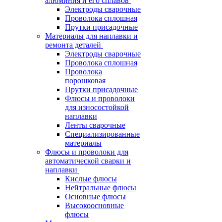
алюминия и его сплавов
Электроды сварочные
Проволока сплошная
Прутки присадочные
Материалы для наплавки и
ремонта деталей
Электроды сварочные
Проволока сплошная
Проволока
порошковая
Прутки присадочные
Флюсы и проволоки
для износостойкой
наплавки
Ленты сварочные
Специализированные
материалы
Флюсы и проволоки для
автоматической сварки и
наплавки
Кислые флюсы
Нейтральные флюсы
Основные флюсы
Высокоосновные
флюсы