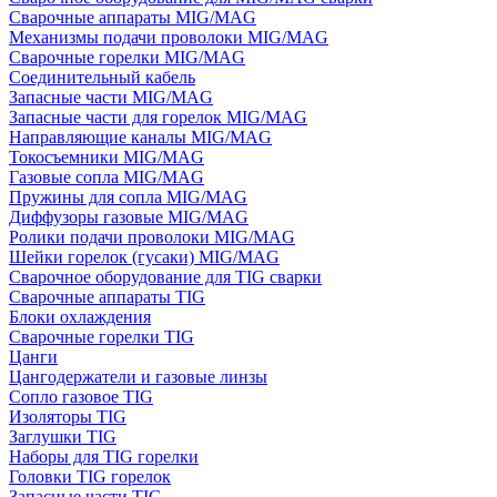
Сварочные аппараты MIG/MAG
Механизмы подачи проволоки MIG/MAG
Сварочные горелки MIG/MAG
Соединительный кабель
Запасные части MIG/MAG
Запасные части для горелок MIG/MAG
Направляющие каналы MIG/MAG
Токосъемники MIG/MAG
Газовые сопла MIG/MAG
Пружины для сопла MIG/MAG
Диффузоры газовые MIG/MAG
Ролики подачи проволоки MIG/MAG
Шейки горелок (гусаки) MIG/MAG
Сварочное оборудование для TIG сварки
Сварочные аппараты TIG
Блоки охлаждения
Сварочные горелки TIG
Цанги
Цангодержатели и газовые линзы
Сопло газовое TIG
Изоляторы TIG
Заглушки TIG
Наборы для TIG горелки
Головки TIG горелок
Запасные части TIG