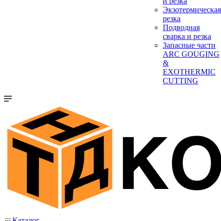
и резка
Экзотермическая
резка
Подводная
сварка и резка
Запасные части
ARC GOUGING
&
EXOTHERMIC
CUTTING
Каталог