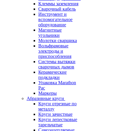
Клеммы заземления
Сварочный кабель
Инструмент и
вспомогательное
оборудование
Магнитные
угольники
Молотки сварщика
Вольфрамовые
электроды и
приспособления
Системы вытяжки
сварочных дымов
Керамические
подкладки
Упаковка Marathon
Pac
Маркеры
Абразивные круги
Круги отрезные по
металлу
Круги зачистные
Круги лепестковые
тарельчатые
Самозацепляемые