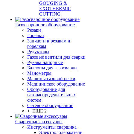
GOUGING &
EXOTHERMIC
CUTTING
Газосварочное оборудование
Резаки
Горелки
Запчасти к резакам и
горелкам
Редукторы
Газовые вентили для сварки
Рукава напорные
Баллоны для газосварки
Манометры
Машины газовой резки
Медицинское оборудование
Оборудование для
газораспределительных
систем
Сетевое оборудование
+ ЕЩЕ 2
Сварочные аксессуары
Инструменты сварщика
Электрододержатели