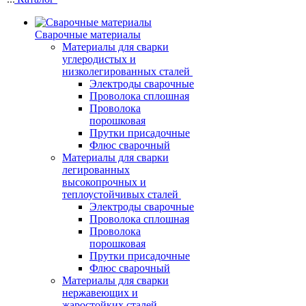
Сварочные материалы
Материалы для сварки
углеродистых и
низколегированных сталей
Электроды сварочные
Проволока сплошная
Проволока
порошковая
Прутки присадочные
Флюс сварочный
Материалы для сварки
легированных
высокопрочных и
теплоустойчивых сталей
Электроды сварочные
Проволока сплошная
Проволока
порошковая
Прутки присадочные
Флюс сварочный
Материалы для сварки
нержавеющих и
жаростойких сталей