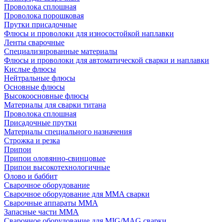
Проволока сплошная
Проволока порошковая
Прутки присадочные
Флюсы и проволоки для износостойкой наплавки
Ленты сварочные
Специализированные материалы
Флюсы и проволоки для автоматической сварки и наплавки
Кислые флюсы
Нейтральные флюсы
Основные флюсы
Высокоосновные флюсы
Материалы для сварки титана
Проволока сплошная
Присадочные прутки
Материалы специального назначения
Строжка и резка
Припои
Припои оловянно-свинцовые
Припои высокотехнологичные
Олово и баббит
Сварочное оборудование
Сварочное оборудование для MMA сварки
Сварочные аппараты MMA
Запасные части MMA
Сварочное оборудование для MIG/MAG сварки