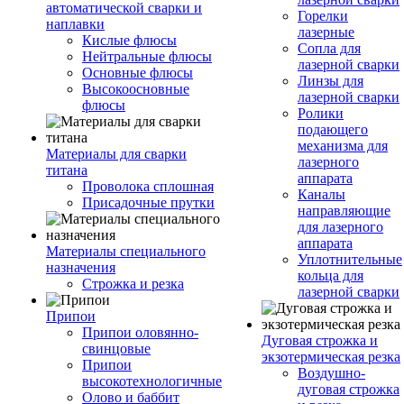
автоматической сварки и
Горелки
наплавки
лазерные
Кислые флюсы
Сопла для
Нейтральные флюсы
лазерной сварки
Основные флюсы
Линзы для
Высокоосновные
лазерной сварки
флюсы
Ролики
подающего
механизма для
Материалы для сварки
лазерного
титана
аппарата
Проволока сплошная
Каналы
Присадочные прутки
направляющие
для лазерного
аппарата
Материалы специального
Уплотнительные
назначения
кольца для
Строжка и резка
лазерной сварки
Припои
Припои оловянно-
Дуговая строжка и
свинцовые
экзотермическая резка
Припои
Воздушно-
высокотехнологичные
дуговая строжка
Олово и баббит