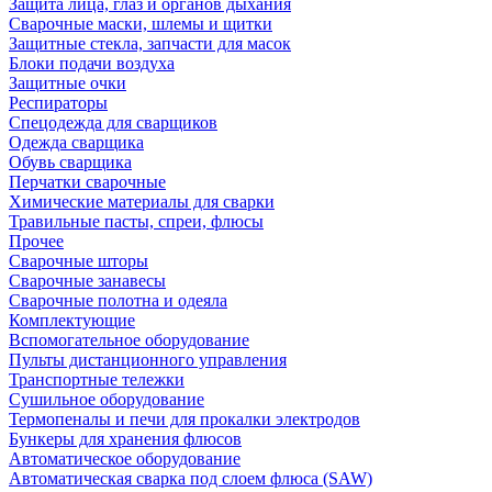
Защита лица, глаз и органов дыхания
Сварочные маски, шлемы и щитки
Защитные стекла, запчасти для масок
Блоки подачи воздуха
Защитные очки
Респираторы
Спецодежда для сварщиков
Одежда сварщика
Обувь сварщика
Перчатки сварочные
Химические материалы для сварки
Травильные пасты, спреи, флюсы
Прочее
Сварочные шторы
Сварочные занавесы
Сварочные полотна и одеяла
Комплектующие
Вспомогательное оборудование
Пульты дистанционного управления
Транспортные тележки
Сушильное оборудование
Термопеналы и печи для прокалки электродов
Бункеры для хранения флюсов
Автоматическое оборудование
Автоматическая сварка под слоем флюса (SAW)