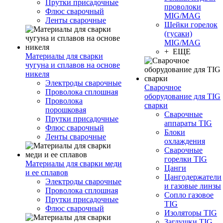
Прутки присадочные
проволоки
Флюс сварочный
MIG/MAG
Ленты сварочные
Шейки горелок
(гусаки)
MIG/MAG
+ ЕЩЕ
Материалы для сварки
чугуна и сплавов на основе
никеля
Электроды сварочные
Сварочное
Проволока сплошная
оборудование для TIG
Проволока
сварки
порошковая
Сварочные
Прутки присадочные
аппараты TIG
Флюс сварочный
Блоки
Ленты сварочные
охлаждения
Сварочные
горелки TIG
Материалы для сварки меди
Цанги
и ее сплавов
Цангодержатели
Электроды сварочные
и газовые линзы
Проволока сплошная
Сопло газовое
Прутки присадочные
TIG
Флюс сварочный
Изоляторы TIG
Заглушки TIG