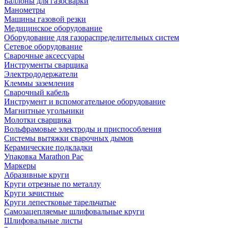
Баллоны для газосварки
Манометры
Машины газовой резки
Медицинское оборудование
Оборудование для газораспределительных систем
Сетевое оборудование
Сварочные аксессуары
Инструменты сварщика
Электрододержатели
Клеммы заземления
Сварочный кабель
Инструмент и вспомогательное оборудование
Магнитные угольники
Молотки сварщика
Вольфрамовые электроды и приспособления
Системы вытяжки сварочных дымов
Керамические подкладки
Упаковка Marathon Pac
Маркеры
Абразивные круги
Круги отрезные по металлу
Круги зачистные
Круги лепестковые тарельчатые
Самозацепляемые шлифовальные круги
Шлифовальные листы