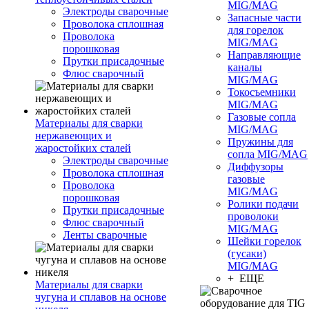
MIG/MAG
Электроды сварочные
Запасные части
Проволока сплошная
для горелок
Проволока
MIG/MAG
порошковая
Направляющие
Прутки присадочные
каналы
Флюс сварочный
MIG/MAG
Токосъемники
MIG/MAG
Газовые сопла
Материалы для сварки
MIG/MAG
нержавеющих и
Пружины для
жаростойких сталей
сопла MIG/MAG
Электроды сварочные
Диффузоры
Проволока сплошная
газовые
Проволока
MIG/MAG
порошковая
Ролики подачи
Прутки присадочные
проволоки
Флюс сварочный
MIG/MAG
Ленты сварочные
Шейки горелок
(гусаки)
MIG/MAG
+ ЕЩЕ
Материалы для сварки
чугуна и сплавов на основе