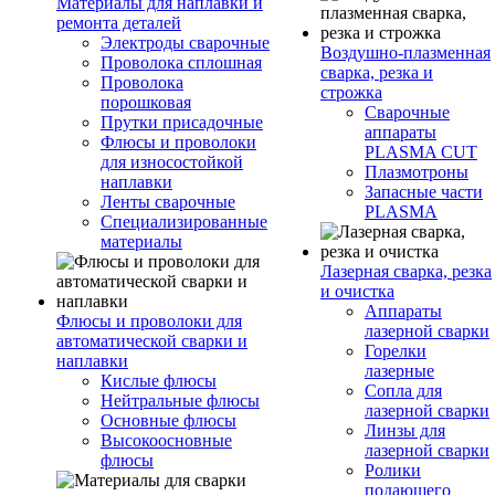
Материалы для наплавки и
ремонта деталей
Электроды сварочные
Воздушно-плазменная
Проволока сплошная
сварка, резка и
Проволока
строжка
порошковая
Сварочные
Прутки присадочные
аппараты
Флюсы и проволоки
PLASMA CUT
для износостойкой
Плазмотроны
наплавки
Запасные части
Ленты сварочные
PLASMA
Специализированные
материалы
Лазерная сварка, резка
и очистка
Аппараты
Флюсы и проволоки для
лазерной сварки
автоматической сварки и
Горелки
наплавки
лазерные
Кислые флюсы
Сопла для
Нейтральные флюсы
лазерной сварки
Основные флюсы
Линзы для
Высокоосновные
лазерной сварки
флюсы
Ролики
подающего