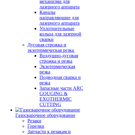
механизма для
лазерного аппарата
Каналы
направляющие для
лазерного аппарата
Уплотнительные
кольца для лазерной
сварки
Дуговая строжка и
экзотермическая резка
Воздушно-дуговая
строжка и резка
Экзотермическая
резка
Подводная сварка и
резка
Запасные части ARC
GOUGING &
EXOTHERMIC
CUTTING
Газосварочное оборудование
Резаки
Горелки
Запчасти к резакам и