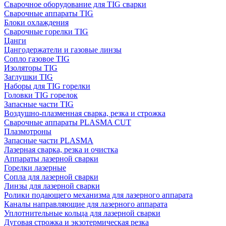
Сварочное оборудование для TIG сварки
Сварочные аппараты TIG
Блоки охлаждения
Сварочные горелки TIG
Цанги
Цангодержатели и газовые линзы
Сопло газовое TIG
Изоляторы TIG
Заглушки TIG
Наборы для TIG горелки
Головки TIG горелок
Запасные части TIG
Воздушно-плазменная сварка, резка и строжка
Сварочные аппараты PLASMA CUT
Плазмотроны
Запасные части PLASMA
Лазерная сварка, резка и очистка
Аппараты лазерной сварки
Горелки лазерные
Сопла для лазерной сварки
Линзы для лазерной сварки
Ролики подающего механизма для лазерного аппарата
Каналы направляющие для лазерного аппарата
Уплотнительные кольца для лазерной сварки
Дуговая строжка и экзотермическая резка