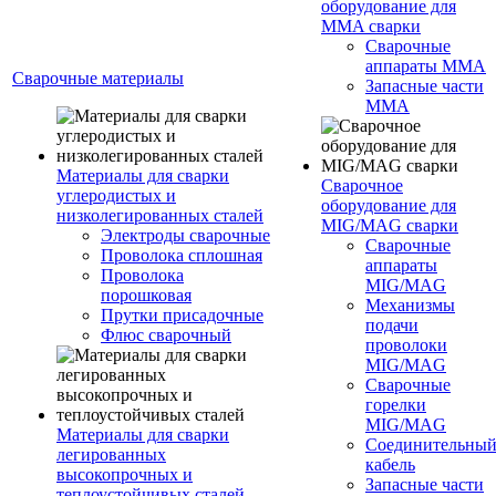
оборудование для
MMA сварки
Сварочные
аппараты MMA
Сварочные материалы
Запасные части
MMA
Материалы для сварки
Сварочное
углеродистых и
оборудование для
низколегированных сталей
MIG/MAG сварки
Электроды сварочные
Сварочные
Проволока сплошная
аппараты
Проволока
MIG/MAG
порошковая
Механизмы
Прутки присадочные
подачи
Флюс сварочный
проволоки
MIG/MAG
Сварочные
горелки
MIG/MAG
Материалы для сварки
Соединительны
легированных
кабель
высокопрочных и
Запасные части
теплоустойчивых сталей