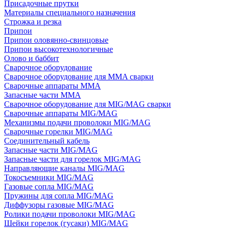
Присадочные прутки
Материалы специального назначения
Строжка и резка
Припои
Припои оловянно-свинцовые
Припои высокотехнологичные
Олово и баббит
Сварочное оборудование
Сварочное оборудование для MMA сварки
Сварочные аппараты MMA
Запасные части MMA
Сварочное оборудование для MIG/MAG сварки
Сварочные аппараты MIG/MAG
Механизмы подачи проволоки MIG/MAG
Сварочные горелки MIG/MAG
Соединительный кабель
Запасные части MIG/MAG
Запасные части для горелок MIG/MAG
Направляющие каналы MIG/MAG
Токосъемники MIG/MAG
Газовые сопла MIG/MAG
Пружины для сопла MIG/MAG
Диффузоры газовые MIG/MAG
Ролики подачи проволоки MIG/MAG
Шейки горелок (гусаки) MIG/MAG