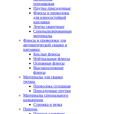
порошковая
Прутки присадочные
Флюсы и проволоки
для износостойкой
наплавки
Ленты сварочные
Специализированные
материалы
Флюсы и проволоки для
автоматической сварки и
наплавки
Кислые флюсы
Нейтральные флюсы
Основные флюсы
Высокоосновные
флюсы
Материалы для сварки
титана
Проволока сплошная
Присадочные прутки
Материалы специального
назначения
Строжка и резка
Припои
Припои оловянно-