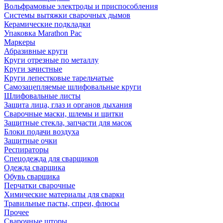
Вольфрамовые электроды и приспособления
Системы вытяжки сварочных дымов
Керамические подкладки
Упаковка Marathon Pac
Маркеры
Абразивные круги
Круги отрезные по металлу
Круги зачистные
Круги лепестковые тарельчатые
Самозацепляемые шлифовальные круги
Шлифовальные листы
Защита лица, глаз и органов дыхания
Сварочные маски, шлемы и щитки
Защитные стекла, запчасти для масок
Блоки подачи воздуха
Защитные очки
Респираторы
Спецодежда для сварщиков
Одежда сварщика
Обувь сварщика
Перчатки сварочные
Химические материалы для сварки
Травильные пасты, спреи, флюсы
Прочее
Сварочные шторы