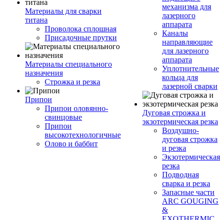
механизма для
Материалы для сварки
лазерного
титана
аппарата
Проволока сплошная
Каналы
Присадочные прутки
направляющие
для лазерного
аппарата
Материалы специального
Уплотнительные
назначения
кольца для
Строжка и резка
лазерной сварки
Припои
Припои оловянно-
Дуговая строжка и
свинцовые
экзотермическая резка
Припои
Воздушно-
высокотехнологичные
дуговая строжка
Олово и баббит
и резка
Экзотермическая
резка
Подводная
сварка и резка
Запасные части
ARC GOUGING
&
EXOTHERMIC