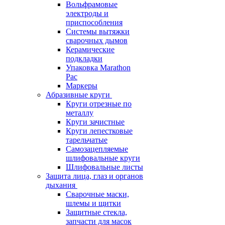
Вольфрамовые
электроды и
приспособления
Системы вытяжки
сварочных дымов
Керамические
подкладки
Упаковка Marathon
Pac
Маркеры
Абразивные круги
Круги отрезные по
металлу
Круги зачистные
Круги лепестковые
тарельчатые
Самозацепляемые
шлифовальные круги
Шлифовальные листы
Защита лица, глаз и органов
дыхания
Сварочные маски,
шлемы и щитки
Защитные стекла,
запчасти для масок