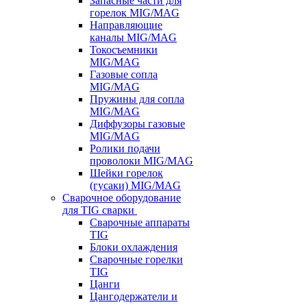
Запасные части для
горелок MIG/MAG
Направляющие
каналы MIG/MAG
Токосъемники
MIG/MAG
Газовые сопла
MIG/MAG
Пружины для сопла
MIG/MAG
Диффузоры газовые
MIG/MAG
Ролики подачи
проволоки MIG/MAG
Шейки горелок
(гусаки) MIG/MAG
Сварочное оборудование
для TIG сварки
Сварочные аппараты
TIG
Блоки охлаждения
Сварочные горелки
TIG
Цанги
Цангодержатели и