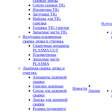
газовые линзы
Сопло газовое TIG
Изоляторы TIG
Заглушки TIG
Наборы для TIG
горелки
Услуг
Головки TIG горелок
Запасные части TIG
Воздушно-плазменная
сварка, резка и строжка
Сварочные аппараты
PLASMA CUT
Плазмотроны
Запасные части
PLASMA
Лазерная сварка, резка и
очистка
Аппараты лазерной
сварки
Горелки лазерные
Новости
Сопла для лазерной
Акции
сварки
Линзы для лазерной
сварки
Ролики подающего