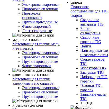
никеля
Электроды сварочные
Сварочное
Проволока сплошная
оборудование для TIG
Проволока
сварки
порошковая
Сварочные
Прутки присадочные
аппараты TIG
Флюс сварочный
Блоки
Ленты сварочные
охлаждения
Сварочные
горелки TIG
Материалы для сварки меди
Цанги
и ее сплавов
Цангодержатели
Электроды сварочные
и газовые линзы
Проволока сплошная
Сопло газовое
Прутки присадочные
TIG
Флюс сварочный
Изоляторы TIG
Заглушки TIG
Наборы для TIG
Материалы для сварки
горелки
алюминия и его сплавов
Головки TIG
Электроды сварочные
горелок
Проволока сплошная
Запасные части
Прутки присадочные
TIG
+ ЕЩЕ