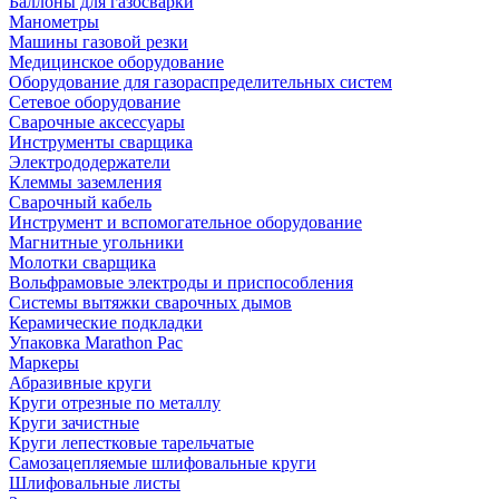
Баллоны для газосварки
Манометры
Машины газовой резки
Медицинское оборудование
Оборудование для газораспределительных систем
Сетевое оборудование
Сварочные аксессуары
Инструменты сварщика
Электрододержатели
Клеммы заземления
Сварочный кабель
Инструмент и вспомогательное оборудование
Магнитные угольники
Молотки сварщика
Вольфрамовые электроды и приспособления
Системы вытяжки сварочных дымов
Керамические подкладки
Упаковка Marathon Pac
Маркеры
Абразивные круги
Круги отрезные по металлу
Круги зачистные
Круги лепестковые тарельчатые
Самозацепляемые шлифовальные круги
Шлифовальные листы