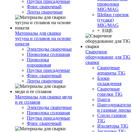
Прутки присадочные
проволоки
Флюс сварочный
MIG/MAG
Ленты сварочные
Шейки горелок
(гусаки)
MIG/MAG
+ ЕЩЕ
Материалы для сварки
чугуна и сплавов на основе
никеля
Электроды сварочные
Сварочное
Проволока сплошная
оборудование для TIG
Проволока
сварки
порошковая
Сварочные
Прутки присадочные
аппараты TIG
Флюс сварочный
Блоки
Ленты сварочные
охлаждения
Сварочные
горелки TIG
Материалы для сварки меди
Цанги
и ее сплавов
Цангодержатели
Электроды сварочные
и газовые линзы
Проволока сплошная
Сопло газовое
Прутки присадочные
TIG
Флюс сварочный
Изоляторы TIG
Заглушки TIG