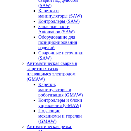
сварки под флюсом
(SAW)
Каретки и
манипуляторы (SAW)
Контроллеры (SAW)
Запасные части
Automation (SAW)
Оборудование для
позиционирования
изделий
Сварочные источники
(SAW)
Автоматическая сварка в
защитных газах
плавящимся электродом
(GMAW)
Каретки,
манипуляторы и
роботизация (GMAW)
Контроллеры и блоки
управления (GMAW)
Подающие
механизмы и горелки
(GMAW)
Автоматическая резка