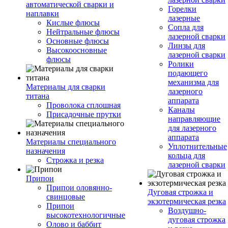
автоматической сварки и
Горелки
наплавки
лазерные
Кислые флюсы
Сопла для
Нейтральные флюсы
лазерной сварки
Основные флюсы
Линзы для
Высокоосновные
лазерной сварки
флюсы
Ролики
подающего
механизма для
Материалы для сварки
лазерного
титана
аппарата
Проволока сплошная
Каналы
Присадочные прутки
направляющие
для лазерного
аппарата
Материалы специального
Уплотнительные
назначения
кольца для
Строжка и резка
лазерной сварки
Припои
Припои оловянно-
Дуговая строжка и
свинцовые
экзотермическая резка
Припои
Воздушно-
высокотехнологичные
дуговая строжка
Олово и баббит