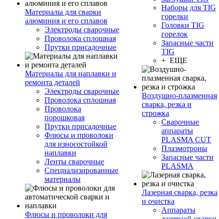
Наборы для TIG
Материалы для сварки
горелки
алюминия и его сплавов
Головки TIG
Электроды сварочные
горелок
Проволока сплошная
Запасные части
Прутки присадочные
TIG
+ ЕЩЕ
Материалы для наплавки и
ремонта деталей
Электроды сварочные
Воздушно-плазменная
Проволока сплошная
сварка, резка и
Проволока
строжка
порошковая
Сварочные
Прутки присадочные
аппараты
Флюсы и проволоки
PLASMA CUT
для износостойкой
Плазмотроны
наплавки
Запасные части
Ленты сварочные
PLASMA
Специализированные
материалы
Лазерная сварка, резка
и очистка
Аппараты
Флюсы и проволоки для
лазерной сварки