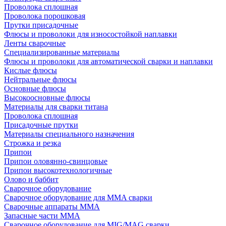
Проволока сплошная
Проволока порошковая
Прутки присадочные
Флюсы и проволоки для износостойкой наплавки
Ленты сварочные
Специализированные материалы
Флюсы и проволоки для автоматической сварки и наплавки
Кислые флюсы
Нейтральные флюсы
Основные флюсы
Высокоосновные флюсы
Материалы для сварки титана
Проволока сплошная
Присадочные прутки
Материалы специального назначения
Строжка и резка
Припои
Припои оловянно-свинцовые
Припои высокотехнологичные
Олово и баббит
Сварочное оборудование
Сварочное оборудование для MMA сварки
Сварочные аппараты MMA
Запасные части MMA
Сварочное оборудование для MIG/MAG сварки