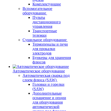
Комплектующие
Вспомогательное
оборудование
Пульты
дистанционного
управления
Транспортные
тележки
Сушильное оборудование
Термопеналы и печи
для прокалки
электродов
Бункеры для хранения
флюсов
Автоматическое оборудование
Автоматическая сварка под
слоем флюса (SAW)
Головки и горелки
(SAW)
Дополнительные
оснащение и опции
для оборудования
автоматической