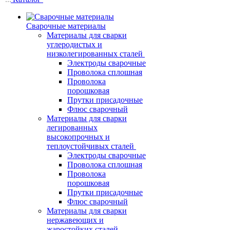
Сварочные материалы
Материалы для сварки
углеродистых и
низколегированных сталей
Электроды сварочные
Проволока сплошная
Проволока
порошковая
Прутки присадочные
Флюс сварочный
Материалы для сварки
легированных
высокопрочных и
теплоустойчивых сталей
Электроды сварочные
Проволока сплошная
Проволока
порошковая
Прутки присадочные
Флюс сварочный
Материалы для сварки
нержавеющих и
жаростойких сталей