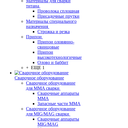
Материалы для сварки
титана
Проволока сплошная
Присадочные прутки
Материалы специального
назначения
Строжка и резка
Припои
Припои оловянно-
свинцовые
Припои
высокотехнологичные
Олово и баббит
+ ЕЩЕ 1
Сварочное оборудование
Сварочное оборудование
для MMA сварки
Сварочные аппараты
MMA
Запасные части MMA
Сварочное оборудование
для MIG/MAG сварки
Сварочные аппараты
MIG/MAG