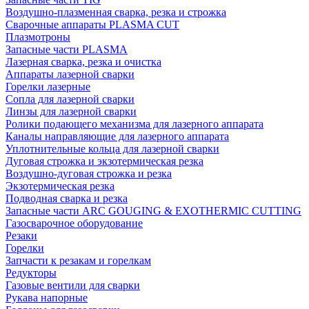
Воздушно-плазменная сварка, резка и строжка
Сварочные аппараты PLASMA CUT
Плазмотроны
Запасные части PLASMA
Лазерная сварка, резка и очистка
Аппараты лазерной сварки
Горелки лазерные
Сопла для лазерной сварки
Линзы для лазерной сварки
Ролики подающего механизма для лазерного аппарата
Каналы направляющие для лазерного аппарата
Уплотнительные кольца для лазерной сварки
Дуговая строжка и экзотермическая резка
Воздушно-дуговая строжка и резка
Экзотермическая резка
Подводная сварка и резка
Запасные части ARC GOUGING & EXOTHERMIC CUTTING
Газосварочное оборудование
Резаки
Горелки
Запчасти к резакам и горелкам
Редукторы
Газовые вентили для сварки
Рукава напорные