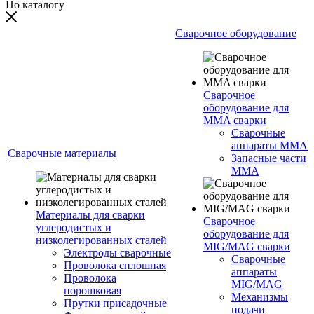
По каталогу
Сварочное оборудование
Сварочное
оборудование для
MMA сварки
Сварочные
аппараты MMA
Сварочные материалы
Запасные части
MMA
Материалы для сварки
Сварочное
углеродистых и
оборудование для
низколегированных сталей
MIG/MAG сварки
Электроды сварочные
Сварочные
Проволока сплошная
аппараты
Проволока
MIG/MAG
порошковая
Механизмы
Прутки присадочные
подачи