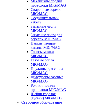
Механизмы подачи
проволоки MIG/MAG
Сварочные горелки
MIG/MAG
Соединительный
кабель
Запасные части
MIG/MAG
Запасные части для
горелок MIG/MAG
Направляющие
каналы MIG/MAG
Токосъемники
MIG/MAG
Газовые сопла
MIG/MAG
Пружины для сопла
MIG/MAG
Диффузоры газовые
MIG/MAG
Ролики подачи
проволоки MIG/MAG
Шейки горелок
(гусаки) MIG/MAG
Сварочное оборудование