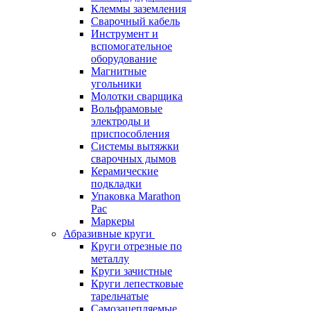
Клеммы заземления
Сварочный кабель
Инструмент и
вспомогательное
оборудование
Магнитные
угольники
Молотки сварщика
Вольфрамовые
электроды и
приспособления
Системы вытяжки
сварочных дымов
Керамические
подкладки
Упаковка Marathon
Pac
Маркеры
Абразивные круги
Круги отрезные по
металлу
Круги зачистные
Круги лепестковые
тарельчатые
Самозацепляемые