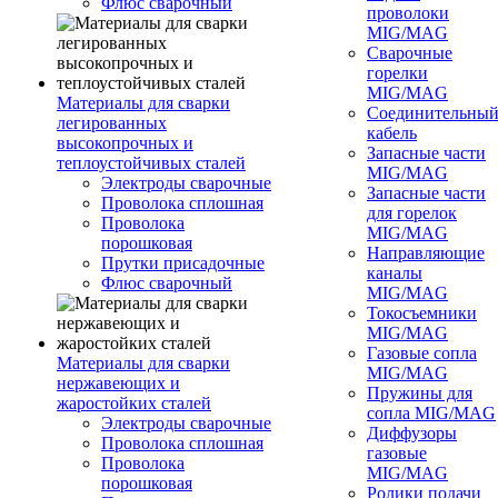
Флюс сварочный
проволоки
MIG/MAG
Сварочные
горелки
MIG/MAG
Материалы для сварки
Соединительны
легированных
кабель
высокопрочных и
Запасные части
теплоустойчивых сталей
MIG/MAG
Электроды сварочные
Запасные части
Проволока сплошная
для горелок
Проволока
MIG/MAG
порошковая
Направляющие
Прутки присадочные
каналы
Флюс сварочный
MIG/MAG
Токосъемники
MIG/MAG
Газовые сопла
Материалы для сварки
MIG/MAG
нержавеющих и
Пружины для
жаростойких сталей
сопла MIG/MAG
Электроды сварочные
Диффузоры
Проволока сплошная
газовые
Проволока
MIG/MAG
порошковая
Ролики подачи