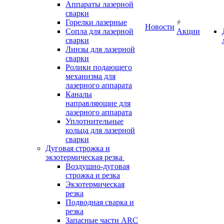
Аппараты лазерной
сварки
Горелки лазерные
Новости
Сопла для лазерной
Акции
сварки
Линзы для лазерной
сварки
Ролики подающего
механизма для
лазерного аппарата
Каналы
направляющие для
лазерного аппарата
Уплотнительные
кольца для лазерной
сварки
Дуговая строжка и
экзотермическая резка
Воздушно-дуговая
строжка и резка
Экзотермическая
резка
Подводная сварка и
резка
Запасные части ARC