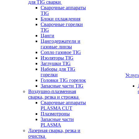
для TIG сварки
Сварочные аппараты
TIG
Блоки охлаждения
Сварочные горелки
TIG
Цанги
Цангодержатели и
газовые линзы
Сопло газовое TIG
Изоляторы TIG
Заглушки TIG
Наборы для TIG
горелки
Услуг
Головки TIG горелок
Запасные части TIG
Воздушно-плазменная
сварка, резка и строжка
Сварочные аппараты
PLASMA CUT
Плазмотроны
Запасные части
PLASMA
Лазерная сварка, резка и
очистка