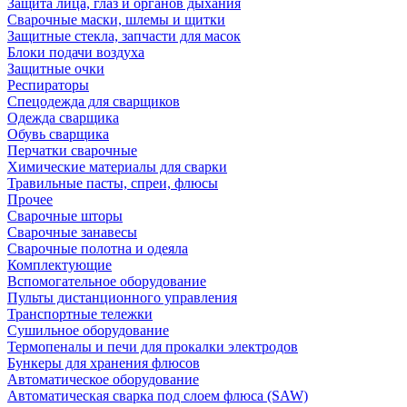
Защита лица, глаз и органов дыхания
Сварочные маски, шлемы и щитки
Защитные стекла, запчасти для масок
Блоки подачи воздуха
Защитные очки
Респираторы
Спецодежда для сварщиков
Одежда сварщика
Обувь сварщика
Перчатки сварочные
Химические материалы для сварки
Травильные пасты, спреи, флюсы
Прочее
Сварочные шторы
Сварочные занавесы
Сварочные полотна и одеяла
Комплектующие
Вспомогательное оборудование
Пульты дистанционного управления
Транспортные тележки
Сушильное оборудование
Термопеналы и печи для прокалки электродов
Бункеры для хранения флюсов
Автоматическое оборудование
Автоматическая сварка под слоем флюса (SAW)