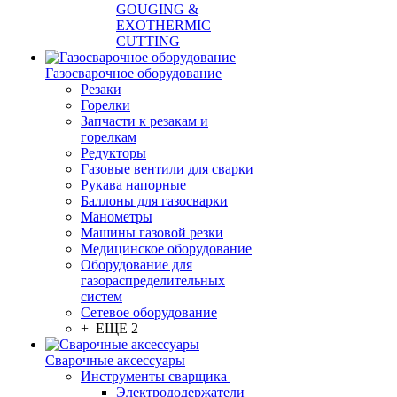
GOUGING &
EXOTHERMIC
CUTTING
Газосварочное оборудование
Резаки
Горелки
Запчасти к резакам и
горелкам
Редукторы
Газовые вентили для сварки
Рукава напорные
Баллоны для газосварки
Манометры
Машины газовой резки
Медицинское оборудование
Оборудование для
газораспределительных
систем
Сетевое оборудование
+ ЕЩЕ 2
Сварочные аксессуары
Инструменты сварщика
Электрододержатели