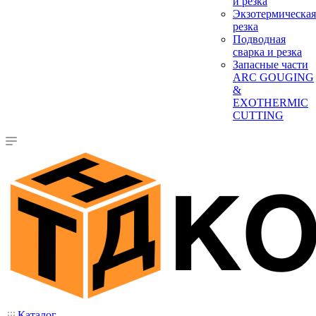
и резка
Экзотермическая
резка
Подводная
сварка и резка
Запасные части
ARC GOUGING
&
EXOTHERMIC
CUTTING
Каталог