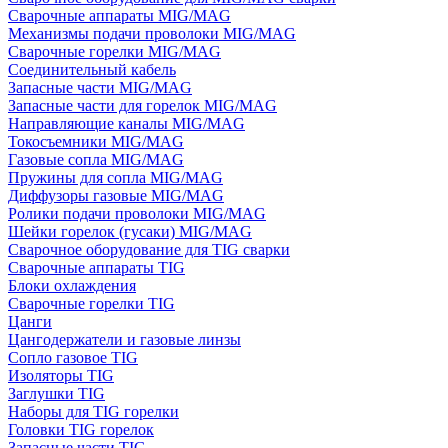
Сварочные аппараты MIG/MAG
Механизмы подачи проволоки MIG/MAG
Сварочные горелки MIG/MAG
Соединительный кабель
Запасные части MIG/MAG
Запасные части для горелок MIG/MAG
Направляющие каналы MIG/MAG
Токосъемники MIG/MAG
Газовые сопла MIG/MAG
Пружины для сопла MIG/MAG
Диффузоры газовые MIG/MAG
Ролики подачи проволоки MIG/MAG
Шейки горелок (гусаки) MIG/MAG
Сварочное оборудование для TIG сварки
Сварочные аппараты TIG
Блоки охлаждения
Сварочные горелки TIG
Цанги
Цангодержатели и газовые линзы
Сопло газовое TIG
Изоляторы TIG
Заглушки TIG
Наборы для TIG горелки
Головки TIG горелок
Запасные части TIG