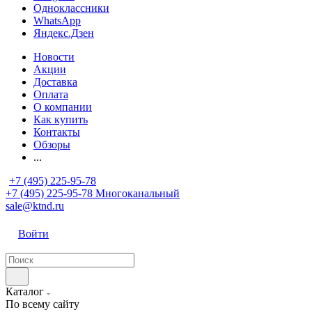
Одноклассники
WhatsApp
Яндекс.Дзен
Новости
Акции
Доставка
Оплата
О компании
Как купить
Контакты
Обзоры
...
+7 (495) 225-95-78
+7 (495) 225-95-78
Многоканальный
sale@ktnd.ru
Войти
Каталог
По всему сайту