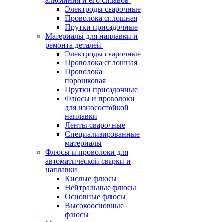
алюминия и его сплавов
Электроды сварочные
Проволока сплошная
Прутки присадочные
Материалы для наплавки и
ремонта деталей
Электроды сварочные
Проволока сплошная
Проволока
порошковая
Прутки присадочные
Флюсы и проволоки
для износостойкой
наплавки
Ленты сварочные
Специализированные
материалы
Флюсы и проволоки для
автоматической сварки и
наплавки
Кислые флюсы
Нейтральные флюсы
Основные флюсы
Высокоосновные
флюсы