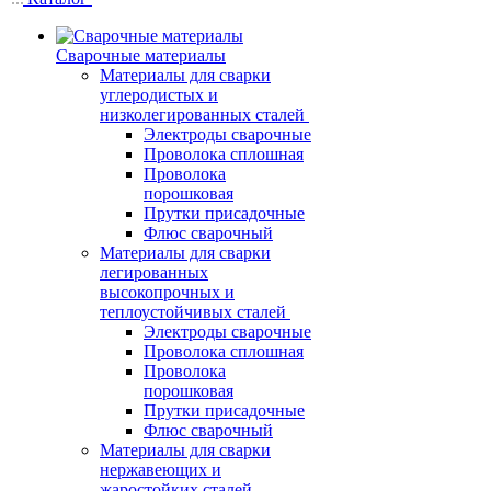
Сварочные материалы
Материалы для сварки
углеродистых и
низколегированных сталей
Электроды сварочные
Проволока сплошная
Проволока
порошковая
Прутки присадочные
Флюс сварочный
Материалы для сварки
легированных
высокопрочных и
теплоустойчивых сталей
Электроды сварочные
Проволока сплошная
Проволока
порошковая
Прутки присадочные
Флюс сварочный
Материалы для сварки
нержавеющих и
жаростойких сталей