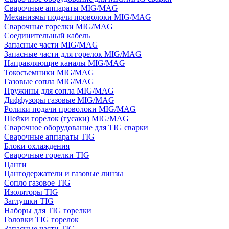
Сварочные аппараты MIG/MAG
Механизмы подачи проволоки MIG/MAG
Сварочные горелки MIG/MAG
Соединительный кабель
Запасные части MIG/MAG
Запасные части для горелок MIG/MAG
Направляющие каналы MIG/MAG
Токосъемники MIG/MAG
Газовые сопла MIG/MAG
Пружины для сопла MIG/MAG
Диффузоры газовые MIG/MAG
Ролики подачи проволоки MIG/MAG
Шейки горелок (гусаки) MIG/MAG
Сварочное оборудование для TIG сварки
Сварочные аппараты TIG
Блоки охлаждения
Сварочные горелки TIG
Цанги
Цангодержатели и газовые линзы
Сопло газовое TIG
Изоляторы TIG
Заглушки TIG
Наборы для TIG горелки
Головки TIG горелок
Запасные части TIG