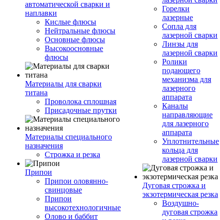
автоматической сварки и
Горелки
наплавки
лазерные
Кислые флюсы
Сопла для
Нейтральные флюсы
лазерной сварки
Основные флюсы
Линзы для
Высокоосновные
лазерной сварки
флюсы
Ролики
подающего
механизма для
Материалы для сварки
лазерного
титана
аппарата
Проволока сплошная
Каналы
Присадочные прутки
направляющие
для лазерного
аппарата
Материалы специального
Уплотнительные
назначения
кольца для
Строжка и резка
лазерной сварки
Припои
Припои оловянно-
Дуговая строжка и
свинцовые
экзотермическая резка
Припои
Воздушно-
высокотехнологичные
дуговая строжка
Олово и баббит