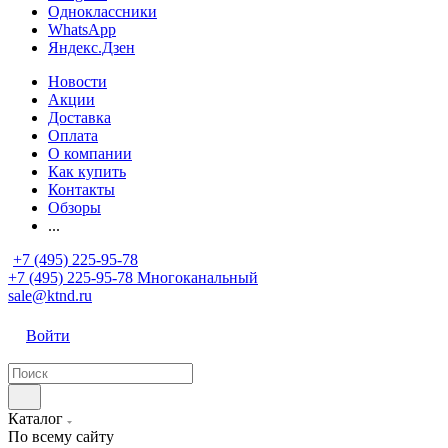
Одноклассники
WhatsApp
Яндекс.Дзен
Новости
Акции
Доставка
Оплата
О компании
Как купить
Контакты
Обзоры
...
+7 (495) 225-95-78
+7 (495) 225-95-78
Многоканальный
sale@ktnd.ru
Войти
Каталог
По всему сайту