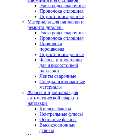
алюминия и его сплавов
Электроды сварочные
Проволока сплошная
Прутки присадочные
Материалы для наплавки и
ремонта деталей
Электроды сварочные
Проволока сплошная
Проволока
порошковая
Прутки присадочные
Флюсы и проволоки
для износостойкой
наплавки
Ленты сварочные
Специализированные
материалы
Флюсы и проволоки для
автоматической сварки и
наплавки
Кислые флюсы
Нейтральные флюсы
Основные флюсы
Высокоосновные
флюсы