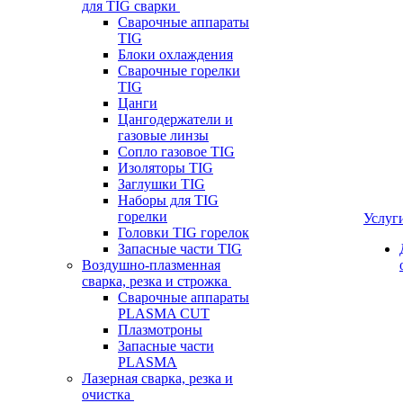
для TIG сварки
Сварочные аппараты
TIG
Блоки охлаждения
Сварочные горелки
TIG
Цанги
Цангодержатели и
газовые линзы
Сопло газовое TIG
Изоляторы TIG
Заглушки TIG
Наборы для TIG
горелки
Услуг
Головки TIG горелок
Запасные части TIG
Воздушно-плазменная
сварка, резка и строжка
Сварочные аппараты
PLASMA CUT
Плазмотроны
Запасные части
PLASMA
Лазерная сварка, резка и
очистка