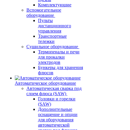
Комплектующие
Вспомогательное
оборудование
Пульты
дистанционного
управления
Транспортные
тележки
Сушильное оборудование
Термопеналы и печи
для прокалки
электродов
Бункеры для хранения
флюсов
Автоматическое оборудование
Автоматическая сварка под
слоем флюса (SAW)
Головки и горелки
(SAW)
Дополнительные
оснащение и опции
для оборудования
автоматической