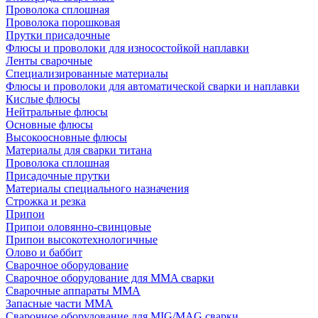
Проволока сплошная
Проволока порошковая
Прутки присадочные
Флюсы и проволоки для износостойкой наплавки
Ленты сварочные
Специализированные материалы
Флюсы и проволоки для автоматической сварки и наплавки
Кислые флюсы
Нейтральные флюсы
Основные флюсы
Высокоосновные флюсы
Материалы для сварки титана
Проволока сплошная
Присадочные прутки
Материалы специального назначения
Строжка и резка
Припои
Припои оловянно-свинцовые
Припои высокотехнологичные
Олово и баббит
Сварочное оборудование
Сварочное оборудование для MMA сварки
Сварочные аппараты MMA
Запасные части MMA
Сварочное оборудование для MIG/MAG сварки