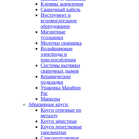
Клеммы заземления
Сварочный кабель
Инструмент и
вспомогательное
оборудование
Магнитные
угольники
Молотки сварщика
Вольфрамовые
электроды и
приспособления
Системы вытяжки
сварочных дымов
Керамические
подкладки
Упаковка Marathon
Pac
Маркеры
Абразивные круги
Круги отрезные по
металлу
Круги зачистные
Круги лепестковые
тарельчатые
Самозацепляемые