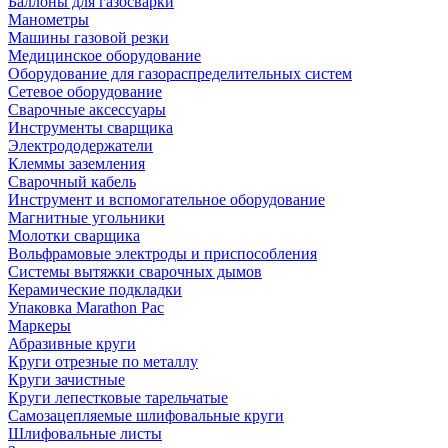
Баллоны для газосварки
Манометры
Машины газовой резки
Медицинское оборудование
Оборудование для газораспределительных систем
Сетевое оборудование
Сварочные аксессуары
Инструменты сварщика
Электрододержатели
Клеммы заземления
Сварочный кабель
Инструмент и вспомогательное оборудование
Магнитные угольники
Молотки сварщика
Вольфрамовые электроды и приспособления
Системы вытяжки сварочных дымов
Керамические подкладки
Упаковка Marathon Pac
Маркеры
Абразивные круги
Круги отрезные по металлу
Круги зачистные
Круги лепестковые тарельчатые
Самозацепляемые шлифовальные круги
Шлифовальные листы