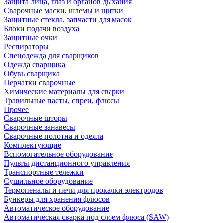
Защита лица, глаз и органов дыхания
Сварочные маски, шлемы и щитки
Защитные стекла, запчасти для масок
Блоки подачи воздуха
Защитные очки
Респираторы
Спецодежда для сварщиков
Одежда сварщика
Обувь сварщика
Перчатки сварочные
Химические материалы для сварки
Травильные пасты, спреи, флюсы
Прочее
Сварочные шторы
Сварочные занавесы
Сварочные полотна и одеяла
Комплектующие
Вспомогательное оборудование
Пульты дистанционного управления
Транспортные тележки
Сушильное оборудование
Термопеналы и печи для прокалки электродов
Бункеры для хранения флюсов
Автоматическое оборудование
Автоматическая сварка под слоем флюса (SAW)