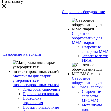
По каталогу
Сварочное оборудование
Сварочное
оборудование для
MMA сварки
Сварочные
аппараты MMA
Сварочные материалы
Запасные части
MMA
Материалы для сварки
Сварочное
углеродистых и
оборудование для
низколегированных сталей
MIG/MAG сварки
Электроды сварочные
Сварочные
Проволока сплошная
аппараты
Проволока
MIG/MAG
порошковая
Механизмы
Прутки присадочные
подачи