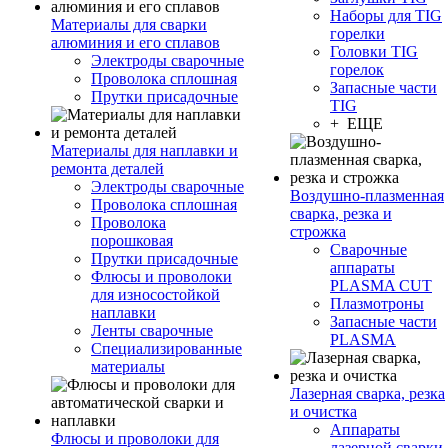
Наборы для TIG
Материалы для сварки
горелки
алюминия и его сплавов
Головки TIG
Электроды сварочные
горелок
Проволока сплошная
Запасные части
Прутки присадочные
TIG
+ ЕЩЕ
Материалы для наплавки и
ремонта деталей
Электроды сварочные
Воздушно-плазменная
Проволока сплошная
сварка, резка и
Проволока
строжка
порошковая
Сварочные
Прутки присадочные
аппараты
Флюсы и проволоки
PLASMA CUT
для износостойкой
Плазмотроны
наплавки
Запасные части
Ленты сварочные
PLASMA
Специализированные
материалы
Лазерная сварка, резка
и очистка
Аппараты
Флюсы и проволоки для
лазерной сварки