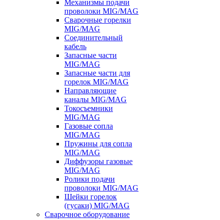
Механизмы подачи
проволоки MIG/MAG
Сварочные горелки
MIG/MAG
Соединительный
кабель
Запасные части
MIG/MAG
Запасные части для
горелок MIG/MAG
Направляющие
каналы MIG/MAG
Токосъемники
MIG/MAG
Газовые сопла
MIG/MAG
Пружины для сопла
MIG/MAG
Диффузоры газовые
MIG/MAG
Ролики подачи
проволоки MIG/MAG
Шейки горелок
(гусаки) MIG/MAG
Сварочное оборудование