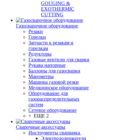
GOUGING &
EXOTHERMIC
CUTTING
Газосварочное оборудование
Резаки
Горелки
Запчасти к резакам и
горелкам
Редукторы
Газовые вентили для сварки
Рукава напорные
Баллоны для газосварки
Манометры
Машины газовой резки
Медицинское оборудование
Оборудование для
газораспределительных
систем
Сетевое оборудование
+ ЕЩЕ 2
Сварочные аксессуары
Инструменты сварщика
Электрододержатели