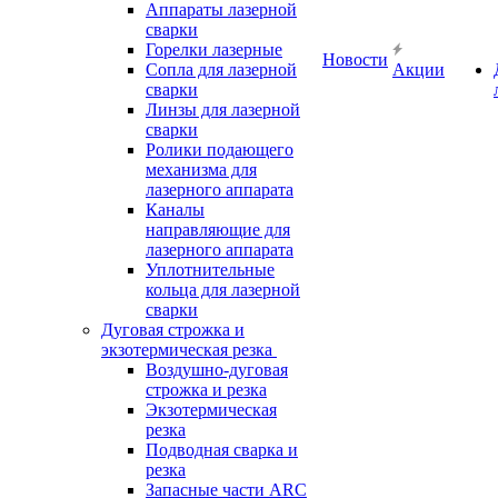
Аппараты лазерной
сварки
Горелки лазерные
Новости
Сопла для лазерной
Акции
сварки
Линзы для лазерной
сварки
Ролики подающего
механизма для
лазерного аппарата
Каналы
направляющие для
лазерного аппарата
Уплотнительные
кольца для лазерной
сварки
Дуговая строжка и
экзотермическая резка
Воздушно-дуговая
строжка и резка
Экзотермическая
резка
Подводная сварка и
резка
Запасные части ARC