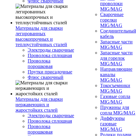
Флюс сварочный
проволоки
MIG/MAG
Сварочные
горелки
MIG/MAG
Материалы для сварки
Соединительны
легированных
кабель
высокопрочных и
Запасные части
теплоустойчивых сталей
MIG/MAG
Электроды сварочные
Запасные части
Проволока сплошная
для горелок
Проволока
MIG/MAG
порошковая
Направляющие
Прутки присадочные
каналы
Флюс сварочный
MIG/MAG
Токосъемники
MIG/MAG
Газовые сопла
Материалы для сварки
MIG/MAG
нержавеющих и
Пружины для
жаростойких сталей
сопла MIG/MAG
Электроды сварочные
Диффузоры
Проволока сплошная
газовые
Проволока
MIG/MAG
порошковая
Ролики подачи