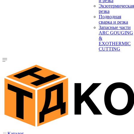
и резка
Экзотермическая
резка
Подводная
сварка и резка
Запасные части
ARC GOUGING
&
EXOTHERMIC
CUTTING
Каталог