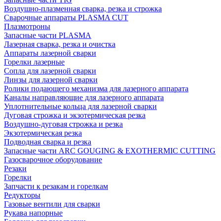
Воздушно-плазменная сварка, резка и строжка
Сварочные аппараты PLASMA CUT
Плазмотроны
Запасные части PLASMA
Лазерная сварка, резка и очистка
Аппараты лазерной сварки
Горелки лазерные
Сопла для лазерной сварки
Линзы для лазерной сварки
Ролики подающего механизма для лазерного аппарата
Каналы направляющие для лазерного аппарата
Уплотнительные кольца для лазерной сварки
Дуговая строжка и экзотермическая резка
Воздушно-дуговая строжка и резка
Экзотермическая резка
Подводная сварка и резка
Запасные части ARC GOUGING & EXOTHERMIC CUTTING
Газосварочное оборудование
Резаки
Горелки
Запчасти к резакам и горелкам
Редукторы
Газовые вентили для сварки
Рукава напорные