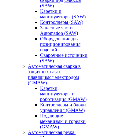
сварки под флюсом
(SAW)
Каретки и
манипуляторы (SAW)
Контроллеры (SAW)
Запасные части
Automation (SAW)
Оборудование для
позиционирования
изделий
Сварочные источники
(SAW)
Автоматическая сварка в
защитных газах
плавящимся электродом
(GMAW)
Каретки,
манипуляторы и
роботизация (GMAW)
Контроллеры и блоки
управления (GMAW)
Подающие
механизмы и горелки
(GMAW)
Автоматическая резка