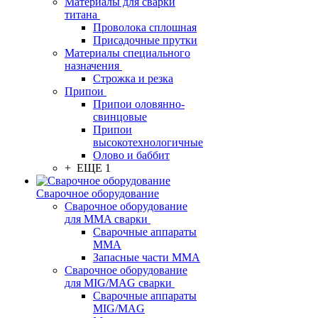
Материалы для сварки
титана
Проволока сплошная
Присадочные прутки
Материалы специального
назначения
Строжка и резка
Припои
Припои оловянно-
свинцовые
Припои
высокотехнологичные
Олово и баббит
+ ЕЩЕ 1
Сварочное оборудование
Сварочное оборудование
для MMA сварки
Сварочные аппараты
MMA
Запасные части MMA
Сварочное оборудование
для MIG/MAG сварки
Сварочные аппараты
MIG/MAG