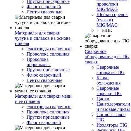
Прутки присадочные
проволоки
Флюс сварочный
MIG/MAG
Ленты сварочные
Шейки горелок
(гусаки)
MIG/MAG
+ ЕЩЕ
Материалы для сварки
чугуна и сплавов на основе
никеля
Электроды сварочные
Сварочное
Проволока сплошная
оборудование для TIG
Проволока
сварки
порошковая
Сварочные
Прутки присадочные
аппараты TIG
Флюс сварочный
Блоки
Ленты сварочные
охлаждения
Сварочные
горелки TIG
Материалы для сварки меди
Цанги
и ее сплавов
Цангодержатели
Электроды сварочные
и газовые линзы
Проволока сплошная
Сопло газовое
Прутки присадочные
TIG
Флюс сварочный
Изоляторы TIG
Заглушки TIG