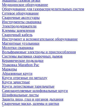
Машины газовой резки
Медицинское оборудование
Оборудование для газораспределительных систем
Сетевое оборудование
Сварочные аксессуары
Инструменты сварщика
Электрододержатели
Клеммы заземления
Сварочный кабель
Инструмент и вспомогательное оборудование
Магнитные угольники
Молотки сварщика
Вольфрамовые электроды и приспособления
Системы вытяжки сварочных дымов
Керамические подкладки
Упаковка Marathon Pac
Маркеры
Абразивные круги
Круги отрезные по металлу
Круги зачистные
Круги лепестковые тарельчатые
Самозацепляемые шлифовальные круги
Шлифовальные листы
Защита лица, глаз и органов дыхания
Сварочные маски, шлемы и щитки