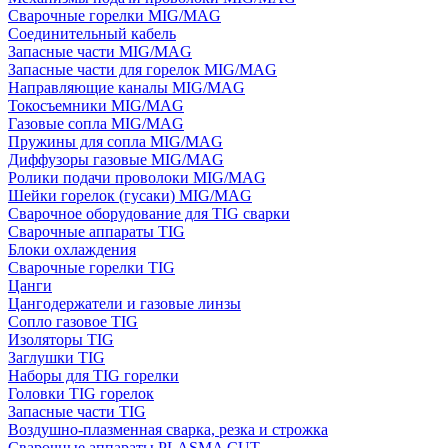
Сварочные горелки MIG/MAG
Соединительный кабель
Запасные части MIG/MAG
Запасные части для горелок MIG/MAG
Направляющие каналы MIG/MAG
Токосъемники MIG/MAG
Газовые сопла MIG/MAG
Пружины для сопла MIG/MAG
Диффузоры газовые MIG/MAG
Ролики подачи проволоки MIG/MAG
Шейки горелок (гусаки) MIG/MAG
Сварочное оборудование для TIG сварки
Сварочные аппараты TIG
Блоки охлаждения
Сварочные горелки TIG
Цанги
Цангодержатели и газовые линзы
Сопло газовое TIG
Изоляторы TIG
Заглушки TIG
Наборы для TIG горелки
Головки TIG горелок
Запасные части TIG
Воздушно-плазменная сварка, резка и строжка
Сварочные аппараты PLASMA CUT