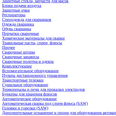
Защитные стекла, запчасти для масок
Блоки подачи воздуха
Защитные очки
Респираторы
Спецодежда для сварщиков
Одежда сварщика
Обувь сварщика
Перчатки сварочные
Химические материалы для сварки
Травильные пасты, спреи, флюсы
Прочее
Сварочные шторы
Сварочные занавесы
Сварочные полотна и одеяла
Комплектующие
Вспомогательное оборудование
Пульты дистанционного управления
Транспортные тележки
Сушильное оборудование
Термопеналы и печи для прокалки электродов
Бункеры для хранения флюсов
Автоматическое оборудование
Автоматическая сварка под слоем флюса (SAW)
Головки и горелки (SAW)
Дополнительные оснащение и опции для оборудования автома