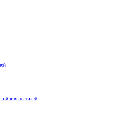
лей
стойчивых сталей