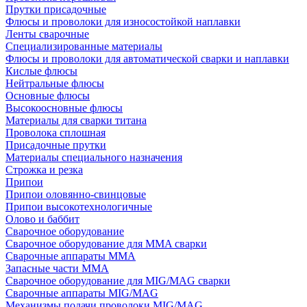
Прутки присадочные
Флюсы и проволоки для износостойкой наплавки
Ленты сварочные
Специализированные материалы
Флюсы и проволоки для автоматической сварки и наплавки
Кислые флюсы
Нейтральные флюсы
Основные флюсы
Высокоосновные флюсы
Материалы для сварки титана
Проволока сплошная
Присадочные прутки
Материалы специального назначения
Строжка и резка
Припои
Припои оловянно-свинцовые
Припои высокотехнологичные
Олово и баббит
Сварочное оборудование
Сварочное оборудование для MMA сварки
Сварочные аппараты MMA
Запасные части MMA
Сварочное оборудование для MIG/MAG сварки
Сварочные аппараты MIG/MAG
Механизмы подачи проволоки MIG/MAG