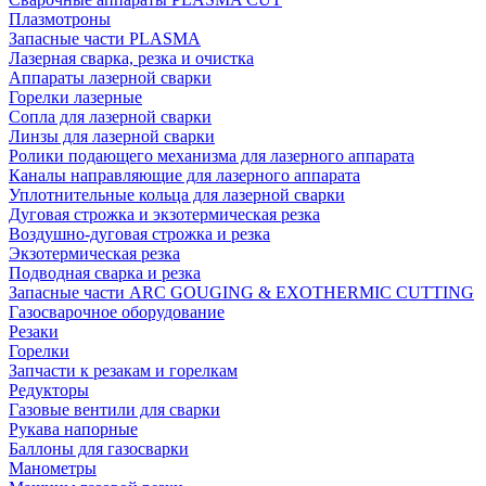
Плазмотроны
Запасные части PLASMA
Лазерная сварка, резка и очистка
Аппараты лазерной сварки
Горелки лазерные
Сопла для лазерной сварки
Линзы для лазерной сварки
Ролики подающего механизма для лазерного аппарата
Каналы направляющие для лазерного аппарата
Уплотнительные кольца для лазерной сварки
Дуговая строжка и экзотермическая резка
Воздушно-дуговая строжка и резка
Экзотермическая резка
Подводная сварка и резка
Запасные части ARC GOUGING & EXOTHERMIC CUTTING
Газосварочное оборудование
Резаки
Горелки
Запчасти к резакам и горелкам
Редукторы
Газовые вентили для сварки
Рукава напорные
Баллоны для газосварки
Манометры