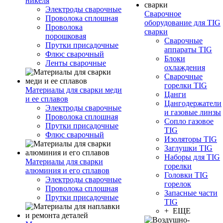
никеля
Электроды сварочные
Сварочное
Проволока сплошная
оборудование для TIG
Проволока
сварки
порошковая
Сварочные
Прутки присадочные
аппараты TIG
Флюс сварочный
Блоки
Ленты сварочные
охлаждения
Сварочные
горелки TIG
Материалы для сварки меди
Цанги
и ее сплавов
Цангодержатели
Электроды сварочные
и газовые линзы
Проволока сплошная
Сопло газовое
Прутки присадочные
TIG
Флюс сварочный
Изоляторы TIG
Заглушки TIG
Наборы для TIG
Материалы для сварки
горелки
алюминия и его сплавов
Головки TIG
Электроды сварочные
горелок
Проволока сплошная
Запасные части
Прутки присадочные
TIG
+ ЕЩЕ