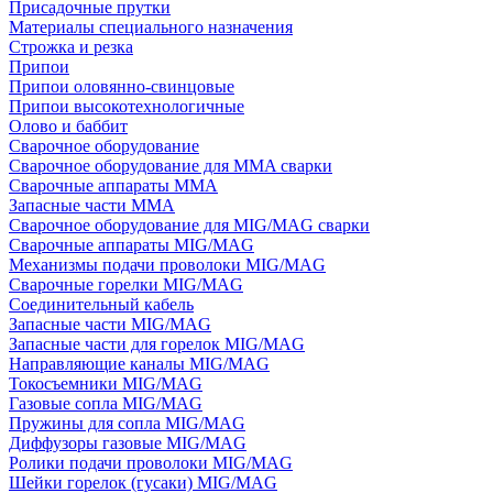
Присадочные прутки
Материалы специального назначения
Строжка и резка
Припои
Припои оловянно-свинцовые
Припои высокотехнологичные
Олово и баббит
Сварочное оборудование
Сварочное оборудование для MMA сварки
Сварочные аппараты MMA
Запасные части MMA
Сварочное оборудование для MIG/MAG сварки
Сварочные аппараты MIG/MAG
Механизмы подачи проволоки MIG/MAG
Сварочные горелки MIG/MAG
Соединительный кабель
Запасные части MIG/MAG
Запасные части для горелок MIG/MAG
Направляющие каналы MIG/MAG
Токосъемники MIG/MAG
Газовые сопла MIG/MAG
Пружины для сопла MIG/MAG
Диффузоры газовые MIG/MAG
Ролики подачи проволоки MIG/MAG
Шейки горелок (гусаки) MIG/MAG