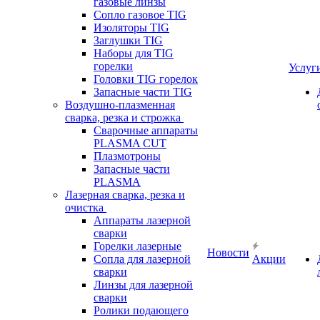
газовые линзы
Сопло газовое TIG
Изоляторы TIG
Заглушки TIG
Наборы для TIG
горелки
Услуг
Головки TIG горелок
Запасные части TIG
Воздушно-плазменная
сварка, резка и строжка
Сварочные аппараты
PLASMA CUT
Плазмотроны
Запасные части
PLASMA
Лазерная сварка, резка и
очистка
Аппараты лазерной
сварки
Горелки лазерные
Новости
Сопла для лазерной
Акции
сварки
Линзы для лазерной
сварки
Ролики подающего