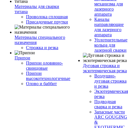
механизма для
Материалы для сварки
лазерного
титана
аппарата
Проволока сплошная
Каналы
Присадочные прутки
направляющие
для лазерного
аппарата
Материалы специального
Уплотнительные
назначения
кольца для
Строжка и резка
лазерной сварки
Припои
Припои оловянно-
Дуговая строжка и
свинцовые
экзотермическая резка
Припои
Воздушно-
высокотехнологичные
дуговая строжка
Олово и баббит
и резка
Экзотермическая
резка
Подводная
сварка и резка
Запасные части
ARC GOUGING
&
EXOTHERMIC