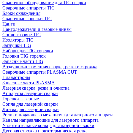
Сварочное оборудование для TIG сварки
Сварочные аппараты TIG
Блоки охлаждения
Сварочные горелки TIG
Цанги
Цангодержатели и газовые линзы
Сопло газовое TIG
Изоляторы TIG
Заглушки TIG
Наборы для TIG горелки
Головки TIG горелок
Запасные части TIG
Воздушно-плазменная сварка, резка и строжка
Сварочные аппараты PLASMA CUT
Плазмотроны
Запасные части PLASMA
Лазерная сварка, резка и очистка
Аппараты лазерной сварки
Горелки лазерные
Сопла для лазерной сварки
Линзы для лазерной сварки
Ролики подающего механизма для лазерного аппарата
Каналы направляющие для лазерного аппарата
Уплотнительные кольца для лазерной сварки
Дуговая строжка и экзотермическая резка