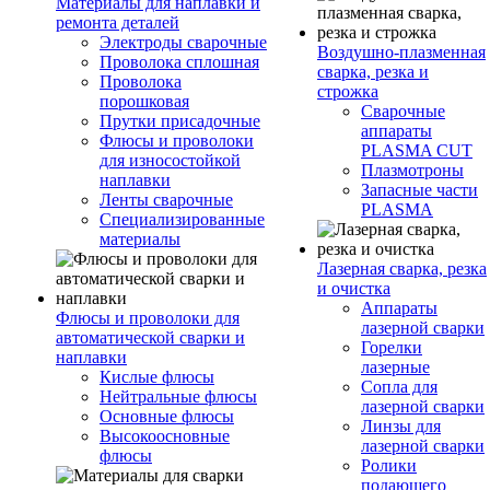
Материалы для наплавки и
ремонта деталей
Электроды сварочные
Воздушно-плазменная
Проволока сплошная
сварка, резка и
Проволока
строжка
порошковая
Сварочные
Прутки присадочные
аппараты
Флюсы и проволоки
PLASMA CUT
для износостойкой
Плазмотроны
наплавки
Запасные части
Ленты сварочные
PLASMA
Специализированные
материалы
Лазерная сварка, резка
и очистка
Аппараты
Флюсы и проволоки для
лазерной сварки
автоматической сварки и
Горелки
наплавки
лазерные
Кислые флюсы
Сопла для
Нейтральные флюсы
лазерной сварки
Основные флюсы
Линзы для
Высокоосновные
лазерной сварки
флюсы
Ролики
подающего