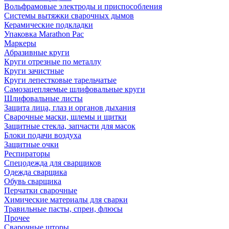
Вольфрамовые электроды и приспособления
Системы вытяжки сварочных дымов
Керамические подкладки
Упаковка Marathon Pac
Маркеры
Абразивные круги
Круги отрезные по металлу
Круги зачистные
Круги лепестковые тарельчатые
Самозацепляемые шлифовальные круги
Шлифовальные листы
Защита лица, глаз и органов дыхания
Сварочные маски, шлемы и щитки
Защитные стекла, запчасти для масок
Блоки подачи воздуха
Защитные очки
Респираторы
Спецодежда для сварщиков
Одежда сварщика
Обувь сварщика
Перчатки сварочные
Химические материалы для сварки
Травильные пасты, спреи, флюсы
Прочее
Сварочные шторы