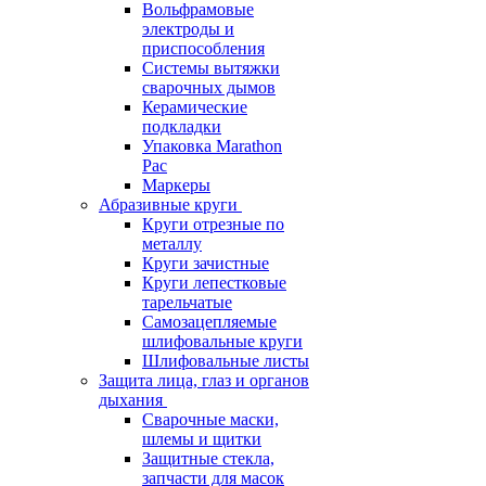
Вольфрамовые
электроды и
приспособления
Системы вытяжки
сварочных дымов
Керамические
подкладки
Упаковка Marathon
Pac
Маркеры
Абразивные круги
Круги отрезные по
металлу
Круги зачистные
Круги лепестковые
тарельчатые
Самозацепляемые
шлифовальные круги
Шлифовальные листы
Защита лица, глаз и органов
дыхания
Сварочные маски,
шлемы и щитки
Защитные стекла,
запчасти для масок