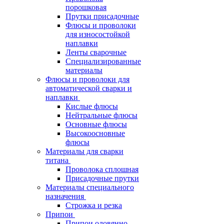
порошковая
Прутки присадочные
Флюсы и проволоки
для износостойкой
наплавки
Ленты сварочные
Специализированные
материалы
Флюсы и проволоки для
автоматической сварки и
наплавки
Кислые флюсы
Нейтральные флюсы
Основные флюсы
Высокоосновные
флюсы
Материалы для сварки
титана
Проволока сплошная
Присадочные прутки
Материалы специального
назначения
Строжка и резка
Припои
Припои оловянно-