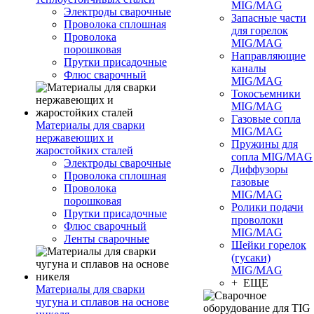
MIG/MAG
Электроды сварочные
Запасные части
Проволока сплошная
для горелок
Проволока
MIG/MAG
порошковая
Направляющие
Прутки присадочные
каналы
Флюс сварочный
MIG/MAG
Токосъемники
MIG/MAG
Газовые сопла
Материалы для сварки
MIG/MAG
нержавеющих и
Пружины для
жаростойких сталей
сопла MIG/MAG
Электроды сварочные
Диффузоры
Проволока сплошная
газовые
Проволока
MIG/MAG
порошковая
Ролики подачи
Прутки присадочные
проволоки
Флюс сварочный
MIG/MAG
Ленты сварочные
Шейки горелок
(гусаки)
MIG/MAG
+ ЕЩЕ
Материалы для сварки
чугуна и сплавов на основе