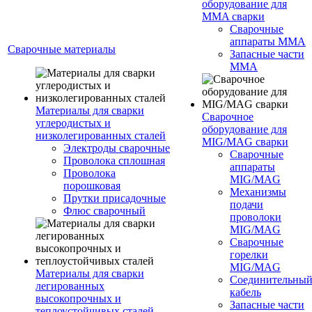
оборудование для
MMA сварки
Сварочные
аппараты MMA
Сварочные материалы
Запасные части
MMA
Материалы для сварки
Сварочное
углеродистых и
оборудование для
низколегированных сталей
MIG/MAG сварки
Электроды сварочные
Сварочные
Проволока сплошная
аппараты
Проволока
MIG/MAG
порошковая
Механизмы
Прутки присадочные
подачи
Флюс сварочный
проволоки
MIG/MAG
Сварочные
горелки
MIG/MAG
Материалы для сварки
Соединительны
легированных
кабель
высокопрочных и
Запасные части
теплоустойчивых сталей