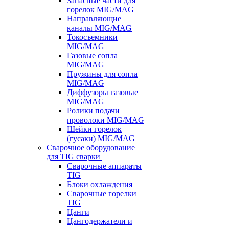
Запасные части для
горелок MIG/MAG
Направляющие
каналы MIG/MAG
Токосъемники
MIG/MAG
Газовые сопла
MIG/MAG
Пружины для сопла
MIG/MAG
Диффузоры газовые
MIG/MAG
Ролики подачи
проволоки MIG/MAG
Шейки горелок
(гусаки) MIG/MAG
Сварочное оборудование
для TIG сварки
Сварочные аппараты
TIG
Блоки охлаждения
Сварочные горелки
TIG
Цанги
Цангодержатели и