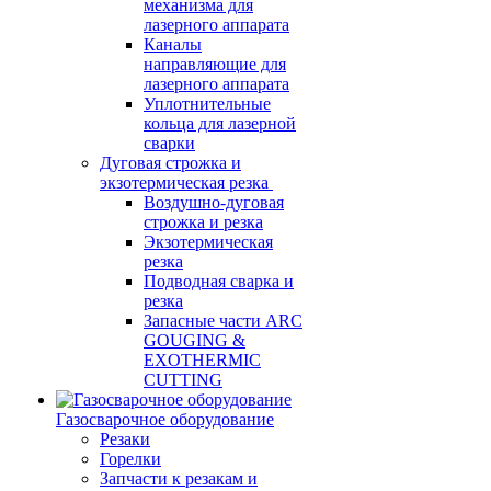
механизма для
лазерного аппарата
Каналы
направляющие для
лазерного аппарата
Уплотнительные
кольца для лазерной
сварки
Дуговая строжка и
экзотермическая резка
Воздушно-дуговая
строжка и резка
Экзотермическая
резка
Подводная сварка и
резка
Запасные части ARC
GOUGING &
EXOTHERMIC
CUTTING
Газосварочное оборудование
Резаки
Горелки
Запчасти к резакам и