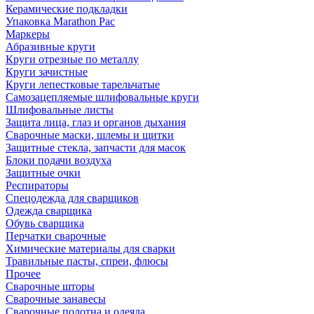
Керамические подкладки
Упаковка Marathon Pac
Маркеры
Абразивные круги
Круги отрезные по металлу
Круги зачистные
Круги лепестковые тарельчатые
Самозацепляемые шлифовальные круги
Шлифовальные листы
Защита лица, глаз и органов дыхания
Сварочные маски, шлемы и щитки
Защитные стекла, запчасти для масок
Блоки подачи воздуха
Защитные очки
Респираторы
Спецодежда для сварщиков
Одежда сварщика
Обувь сварщика
Перчатки сварочные
Химические материалы для сварки
Травильные пасты, спреи, флюсы
Прочее
Сварочные шторы
Сварочные занавесы
Сварочные полотна и одеяла