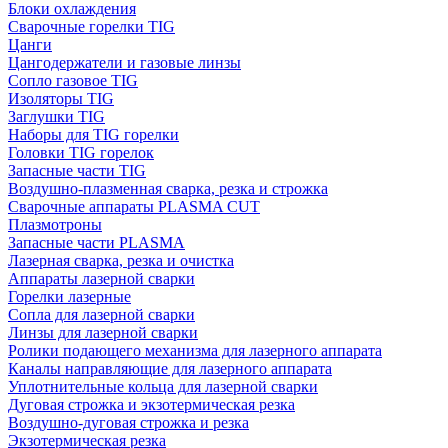
Блоки охлаждения
Сварочные горелки TIG
Цанги
Цангодержатели и газовые линзы
Сопло газовое TIG
Изоляторы TIG
Заглушки TIG
Наборы для TIG горелки
Головки TIG горелок
Запасные части TIG
Воздушно-плазменная сварка, резка и строжка
Сварочные аппараты PLASMA CUT
Плазмотроны
Запасные части PLASMA
Лазерная сварка, резка и очистка
Аппараты лазерной сварки
Горелки лазерные
Сопла для лазерной сварки
Линзы для лазерной сварки
Ролики подающего механизма для лазерного аппарата
Каналы направляющие для лазерного аппарата
Уплотнительные кольца для лазерной сварки
Дуговая строжка и экзотермическая резка
Воздушно-дуговая строжка и резка
Экзотермическая резка