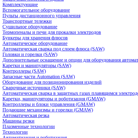
Комплектующие
Вспомогательное оборудование
Пульты дистанционного управления
Транспортные тележки
Сушильное оборудование
Термопеналы и печи для прокалки электродов
Бункеры для хранения флюсов
Автоматическое оборудование
Автоматическая сварка под слоем флюса (SAW)
Головки и горелки (SAW)
Дополнительные оснащение и опции для оборудования автома
Каретки и манипуляторы (SAW)
Контроллеры (SAW)
Запасные части Automation (SAW)
Оборудование для позиционирования изделий
Сварочные источники (SAW)
Автоматическая сварка в защитных газах плавящимся электр
Каретки, манипуляторы и роботизация (GMAW)
Контроллеры и блоки управления (GMAW)
Подающие механизмы и горелки (GMAW)
Автоматическая резка
Машины резки
Плазменные технологии
Технологии
Автоматизация и роботизация