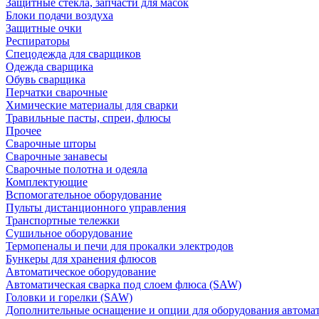
Защитные стекла, запчасти для масок
Блоки подачи воздуха
Защитные очки
Респираторы
Спецодежда для сварщиков
Одежда сварщика
Обувь сварщика
Перчатки сварочные
Химические материалы для сварки
Травильные пасты, спреи, флюсы
Прочее
Сварочные шторы
Сварочные занавесы
Сварочные полотна и одеяла
Комплектующие
Вспомогательное оборудование
Пульты дистанционного управления
Транспортные тележки
Сушильное оборудование
Термопеналы и печи для прокалки электродов
Бункеры для хранения флюсов
Автоматическое оборудование
Автоматическая сварка под слоем флюса (SAW)
Головки и горелки (SAW)
Дополнительные оснащение и опции для оборудования автома