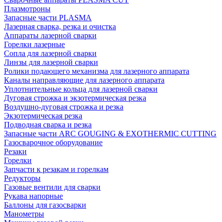
Плазмотроны
Запасные части PLASMA
Лазерная сварка, резка и очистка
Аппараты лазерной сварки
Горелки лазерные
Сопла для лазерной сварки
Линзы для лазерной сварки
Ролики подающего механизма для лазерного аппарата
Каналы направляющие для лазерного аппарата
Уплотнительные кольца для лазерной сварки
Дуговая строжка и экзотермическая резка
Воздушно-дуговая строжка и резка
Экзотермическая резка
Подводная сварка и резка
Запасные части ARC GOUGING & EXOTHERMIC CUTTING
Газосварочное оборудование
Резаки
Горелки
Запчасти к резакам и горелкам
Редукторы
Газовые вентили для сварки
Рукава напорные
Баллоны для газосварки
Манометры