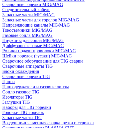
Сварочные горелки MIG/MAG
Соединительный кабель
Запасные части MIG/MAG
Запасные части для горелок MIG/MAG
Направляющие каналы MIG/MAG
Токосъемники MIG/MAG
Газовые сопла MIG/MAG
Пружины для сопла MIG/MAG
Диффузоры газовые MIG/MAG
Ролики подачи проволоки MIG/MAG
Шейки горелок (гусаки) MIG/MAG
Сварочное оборудование для TIG сварки
Сварочные аппараты TIG
Блоки охлаждения
Сварочные горелки TIG
Цанги
Цангодержатели и газовые линзы
Сопло газовое TIG
Изоляторы TIG
Заглушки TIG
Наборы для TIG горелки
Головки TIG горелок
Запасные части TIG
Воздушно-плазменная сварка, резка и строжка
Сварочные аппараты PLASMA CUT