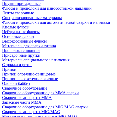
Прутки присадочные
Флюсы и проволоки для износостойкой наплавки
Ленты сварочные
Специализированные материалы
Флюсы и проволоки для автоматической сварки и наплавки
Кислые флюсы
Нейтральные флюсы
Основные флюсы
Высокоосновные флюсы
Материалы для сварки титана
Проволока сплошная
Присадочные прутки
Материалы специального назначения
Строжка и резка
Припои
Припои оловянно-свинцовые
Припои высокотехнологичные
Олово и баббит
Сварочное оборудование
Сварочное оборудование для MMA сварки
Сварочные аппараты MMA
Запасные части MMA
Сварочное оборудование для MIG/MAG сварки
Сварочные аппараты MIG/MAG
Механизмы подачи проволоки MIG/MAG