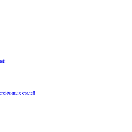
лей
стойчивых сталей