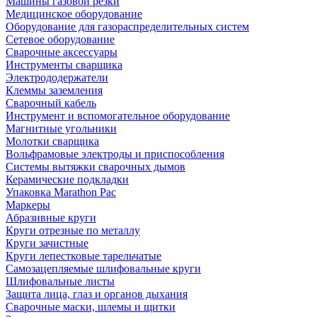
Машины газовой резки
Медицинское оборудование
Оборудование для газораспределительных систем
Сетевое оборудование
Сварочные аксессуары
Инструменты сварщика
Электрододержатели
Клеммы заземления
Сварочный кабель
Инструмент и вспомогательное оборудование
Магнитные угольники
Молотки сварщика
Вольфрамовые электроды и приспособления
Системы вытяжки сварочных дымов
Керамические подкладки
Упаковка Marathon Pac
Маркеры
Абразивные круги
Круги отрезные по металлу
Круги зачистные
Круги лепестковые тарельчатые
Самозацепляемые шлифовальные круги
Шлифовальные листы
Защита лица, глаз и органов дыхания
Сварочные маски, шлемы и щитки