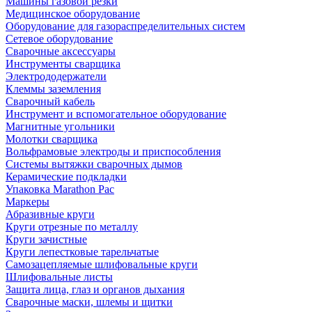
Машины газовой резки
Медицинское оборудование
Оборудование для газораспределительных систем
Сетевое оборудование
Сварочные аксессуары
Инструменты сварщика
Электрододержатели
Клеммы заземления
Сварочный кабель
Инструмент и вспомогательное оборудование
Магнитные угольники
Молотки сварщика
Вольфрамовые электроды и приспособления
Системы вытяжки сварочных дымов
Керамические подкладки
Упаковка Marathon Pac
Маркеры
Абразивные круги
Круги отрезные по металлу
Круги зачистные
Круги лепестковые тарельчатые
Самозацепляемые шлифовальные круги
Шлифовальные листы
Защита лица, глаз и органов дыхания
Сварочные маски, шлемы и щитки