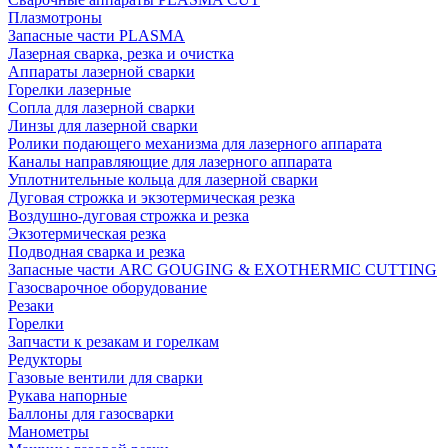
Плазмотроны
Запасные части PLASMA
Лазерная сварка, резка и очистка
Аппараты лазерной сварки
Горелки лазерные
Сопла для лазерной сварки
Линзы для лазерной сварки
Ролики подающего механизма для лазерного аппарата
Каналы направляющие для лазерного аппарата
Уплотнительные кольца для лазерной сварки
Дуговая строжка и экзотермическая резка
Воздушно-дуговая строжка и резка
Экзотермическая резка
Подводная сварка и резка
Запасные части ARC GOUGING & EXOTHERMIC CUTTING
Газосварочное оборудование
Резаки
Горелки
Запчасти к резакам и горелкам
Редукторы
Газовые вентили для сварки
Рукава напорные
Баллоны для газосварки
Манометры