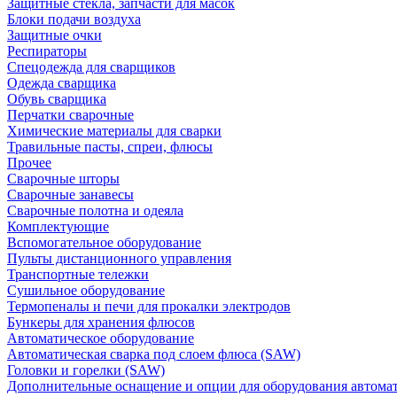
Защитные стекла, запчасти для масок
Блоки подачи воздуха
Защитные очки
Респираторы
Спецодежда для сварщиков
Одежда сварщика
Обувь сварщика
Перчатки сварочные
Химические материалы для сварки
Травильные пасты, спреи, флюсы
Прочее
Сварочные шторы
Сварочные занавесы
Сварочные полотна и одеяла
Комплектующие
Вспомогательное оборудование
Пульты дистанционного управления
Транспортные тележки
Сушильное оборудование
Термопеналы и печи для прокалки электродов
Бункеры для хранения флюсов
Автоматическое оборудование
Автоматическая сварка под слоем флюса (SAW)
Головки и горелки (SAW)
Дополнительные оснащение и опции для оборудования автома