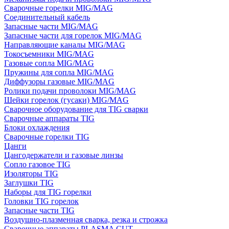
Сварочные горелки MIG/MAG
Соединительный кабель
Запасные части MIG/MAG
Запасные части для горелок MIG/MAG
Направляющие каналы MIG/MAG
Токосъемники MIG/MAG
Газовые сопла MIG/MAG
Пружины для сопла MIG/MAG
Диффузоры газовые MIG/MAG
Ролики подачи проволоки MIG/MAG
Шейки горелок (гусаки) MIG/MAG
Сварочное оборудование для TIG сварки
Сварочные аппараты TIG
Блоки охлаждения
Сварочные горелки TIG
Цанги
Цангодержатели и газовые линзы
Сопло газовое TIG
Изоляторы TIG
Заглушки TIG
Наборы для TIG горелки
Головки TIG горелок
Запасные части TIG
Воздушно-плазменная сварка, резка и строжка
Сварочные аппараты PLASMA CUT