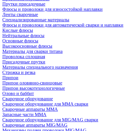
Прутки присадочные
Флюсы и проволоки для износостойкой наплавки
Ленты сварочные
Специализированные материалы
Флюсы и проволоки для автоматической сварки и наплавки
Кислые флюсы
Нейтральные флюсы
Основные флюсы
Высокоосновные флюсы
Материалы для сварки титана
Проволока сплошная
Присадочные прутки
Материалы специального назначения
Строжка и резка
Припои
Припои оловянно-свинцовые
Припои высокотехнологичные
Олово и баббит
Сварочное оборудование
Сварочное оборудование для MMA сварки
Сварочные аппараты MMA
Запасные части MMA
Сварочное оборудование для MIG/MAG сварки
Сварочные аппараты MIG/MAG
Механизмы подачи проволоки MIG/MAG