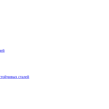
лей
стойчивых сталей