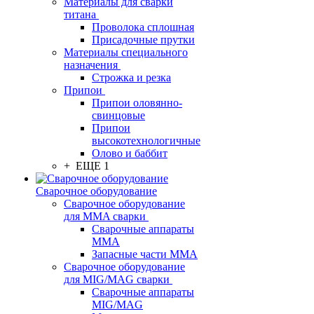
Материалы для сварки
титана
Проволока сплошная
Присадочные прутки
Материалы специального
назначения
Строжка и резка
Припои
Припои оловянно-
свинцовые
Припои
высокотехнологичные
Олово и баббит
+ ЕЩЕ 1
Сварочное оборудование
Сварочное оборудование
для MMA сварки
Сварочные аппараты
MMA
Запасные части MMA
Сварочное оборудование
для MIG/MAG сварки
Сварочные аппараты
MIG/MAG