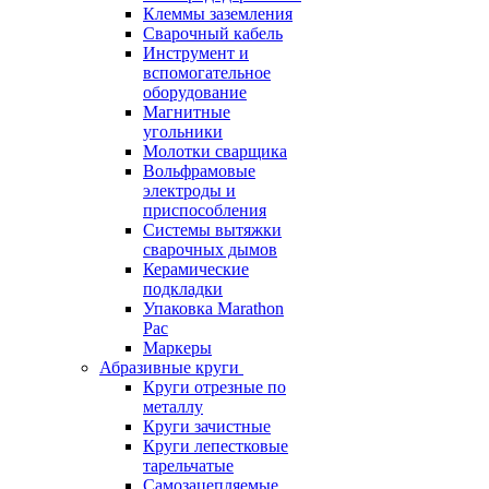
Клеммы заземления
Сварочный кабель
Инструмент и
вспомогательное
оборудование
Магнитные
угольники
Молотки сварщика
Вольфрамовые
электроды и
приспособления
Системы вытяжки
сварочных дымов
Керамические
подкладки
Упаковка Marathon
Pac
Маркеры
Абразивные круги
Круги отрезные по
металлу
Круги зачистные
Круги лепестковые
тарельчатые
Самозацепляемые