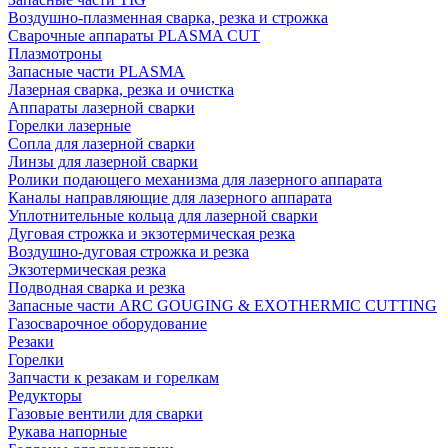
Воздушно-плазменная сварка, резка и строжка
Сварочные аппараты PLASMA CUT
Плазмотроны
Запасные части PLASMA
Лазерная сварка, резка и очистка
Аппараты лазерной сварки
Горелки лазерные
Сопла для лазерной сварки
Линзы для лазерной сварки
Ролики подающего механизма для лазерного аппарата
Каналы направляющие для лазерного аппарата
Уплотнительные кольца для лазерной сварки
Дуговая строжка и экзотермическая резка
Воздушно-дуговая строжка и резка
Экзотермическая резка
Подводная сварка и резка
Запасные части ARC GOUGING & EXOTHERMIC CUTTING
Газосварочное оборудование
Резаки
Горелки
Запчасти к резакам и горелкам
Редукторы
Газовые вентили для сварки
Рукава напорные