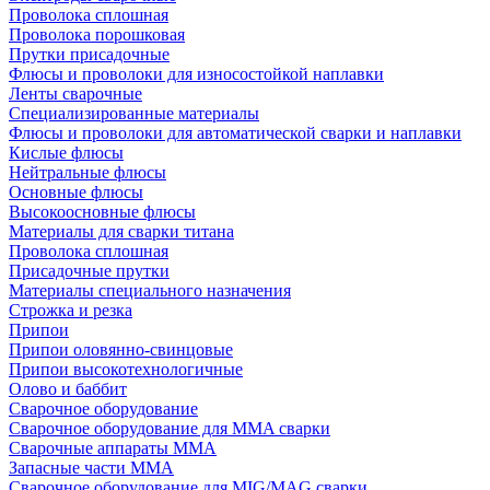
Проволока сплошная
Проволока порошковая
Прутки присадочные
Флюсы и проволоки для износостойкой наплавки
Ленты сварочные
Специализированные материалы
Флюсы и проволоки для автоматической сварки и наплавки
Кислые флюсы
Нейтральные флюсы
Основные флюсы
Высокоосновные флюсы
Материалы для сварки титана
Проволока сплошная
Присадочные прутки
Материалы специального назначения
Строжка и резка
Припои
Припои оловянно-свинцовые
Припои высокотехнологичные
Олово и баббит
Сварочное оборудование
Сварочное оборудование для MMA сварки
Сварочные аппараты MMA
Запасные части MMA
Сварочное оборудование для MIG/MAG сварки