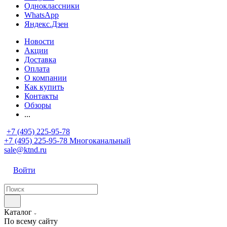
Одноклассники
WhatsApp
Яндекс.Дзен
Новости
Акции
Доставка
Оплата
О компании
Как купить
Контакты
Обзоры
...
+7 (495) 225-95-78
+7 (495) 225-95-78
Многоканальный
sale@ktnd.ru
Войти
Каталог
По всему сайту