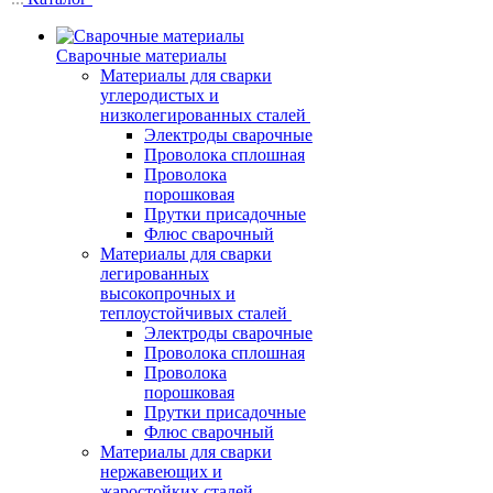
Сварочные материалы
Материалы для сварки
углеродистых и
низколегированных сталей
Электроды сварочные
Проволока сплошная
Проволока
порошковая
Прутки присадочные
Флюс сварочный
Материалы для сварки
легированных
высокопрочных и
теплоустойчивых сталей
Электроды сварочные
Проволока сплошная
Проволока
порошковая
Прутки присадочные
Флюс сварочный
Материалы для сварки
нержавеющих и
жаростойких сталей