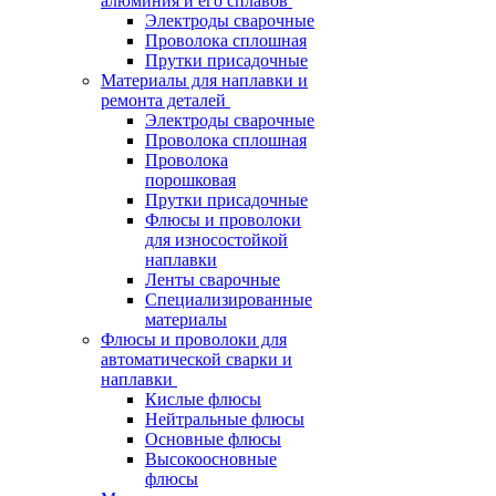
алюминия и его сплавов
Электроды сварочные
Проволока сплошная
Прутки присадочные
Материалы для наплавки и
ремонта деталей
Электроды сварочные
Проволока сплошная
Проволока
порошковая
Прутки присадочные
Флюсы и проволоки
для износостойкой
наплавки
Ленты сварочные
Специализированные
материалы
Флюсы и проволоки для
автоматической сварки и
наплавки
Кислые флюсы
Нейтральные флюсы
Основные флюсы
Высокоосновные
флюсы