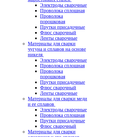
Электроды сварочные
Проволока сплошная
Проволока
порошковая
Прутки присадочные
Флюс сварочный
Ленты сварочные
Материалы для сварки
чугуна и сплавов на основе
никеля
Электроды сварочные
Проволока сплошная
Проволока
порошковая
Прутки присадочные
Флюс сварочный
Ленты сварочные
Материалы для сварки меди
и ее сплавов
Электроды сварочные
Проволока сплошная
Прутки присадочные
Флюс сварочный
Материалы для сварки