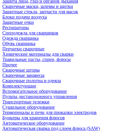
Защита лица, глаз и органов дыхания
Сварочные маски, шлемы и щитки
Защитные стекла, запчасти для масок
Блоки подачи воздуха
Защитные очки
Респираторы
Спецодежда для сварщиков
Одежда сварщика
Обувь сварщика
Перчатки сварочные
Химические материалы для сварки
Травильные пасты, спреи, флюсы
Прочее
Сварочные шторы
Сварочные занавесы
Сварочные полотна и одеяла
Комплектующие
Вспомогательное оборудование
Пульты дистанционного управления
Транспортные тележки
Сушильное оборудование
Термопеналы и печи для прокалки электродов
Бункеры для хранения флюсов
Автоматическое оборудование
Автоматическая сварка под слоем флюса (SAW)