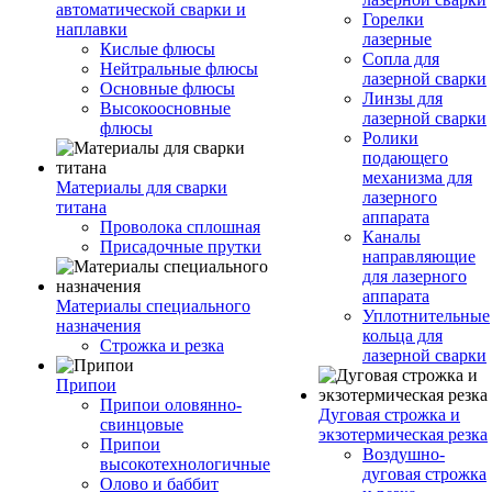
автоматической сварки и
Горелки
наплавки
лазерные
Кислые флюсы
Сопла для
Нейтральные флюсы
лазерной сварки
Основные флюсы
Линзы для
Высокоосновные
лазерной сварки
флюсы
Ролики
подающего
механизма для
Материалы для сварки
лазерного
титана
аппарата
Проволока сплошная
Каналы
Присадочные прутки
направляющие
для лазерного
аппарата
Материалы специального
Уплотнительные
назначения
кольца для
Строжка и резка
лазерной сварки
Припои
Припои оловянно-
Дуговая строжка и
свинцовые
экзотермическая резка
Припои
Воздушно-
высокотехнологичные
дуговая строжка
Олово и баббит