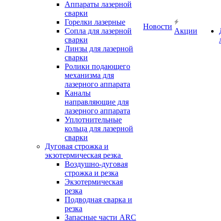
Аппараты лазерной
сварки
Горелки лазерные
Новости
Сопла для лазерной
Акции
сварки
Линзы для лазерной
сварки
Ролики подающего
механизма для
лазерного аппарата
Каналы
направляющие для
лазерного аппарата
Уплотнительные
кольца для лазерной
сварки
Дуговая строжка и
экзотермическая резка
Воздушно-дуговая
строжка и резка
Экзотермическая
резка
Подводная сварка и
резка
Запасные части ARC