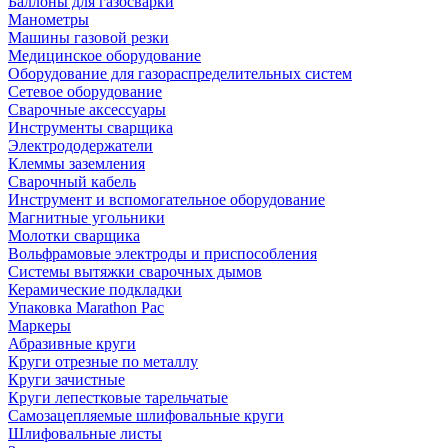
Баллоны для газосварки
Манометры
Машины газовой резки
Медицинское оборудование
Оборудование для газораспределительных систем
Сетевое оборудование
Сварочные аксессуары
Инструменты сварщика
Электрододержатели
Клеммы заземления
Сварочный кабель
Инструмент и вспомогательное оборудование
Магнитные угольники
Молотки сварщика
Вольфрамовые электроды и приспособления
Системы вытяжки сварочных дымов
Керамические подкладки
Упаковка Marathon Pac
Маркеры
Абразивные круги
Круги отрезные по металлу
Круги зачистные
Круги лепестковые тарельчатые
Самозацепляемые шлифовальные круги
Шлифовальные листы