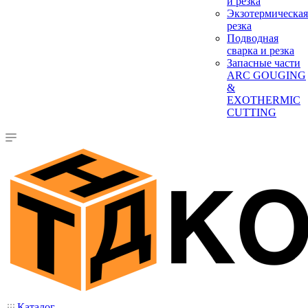
и резка
Экзотермическая
резка
Подводная
сварка и резка
Запасные части
ARC GOUGING
&
EXOTHERMIC
CUTTING
Каталог