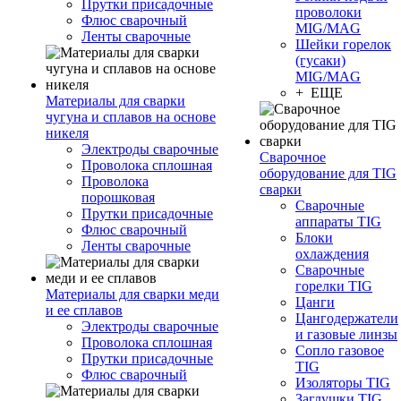
Прутки присадочные
проволоки
Флюс сварочный
MIG/MAG
Ленты сварочные
Шейки горелок
(гусаки)
MIG/MAG
+ ЕЩЕ
Материалы для сварки
чугуна и сплавов на основе
никеля
Электроды сварочные
Сварочное
Проволока сплошная
оборудование для TIG
Проволока
сварки
порошковая
Сварочные
Прутки присадочные
аппараты TIG
Флюс сварочный
Блоки
Ленты сварочные
охлаждения
Сварочные
горелки TIG
Материалы для сварки меди
Цанги
и ее сплавов
Цангодержатели
Электроды сварочные
и газовые линзы
Проволока сплошная
Сопло газовое
Прутки присадочные
TIG
Флюс сварочный
Изоляторы TIG
Заглушки TIG