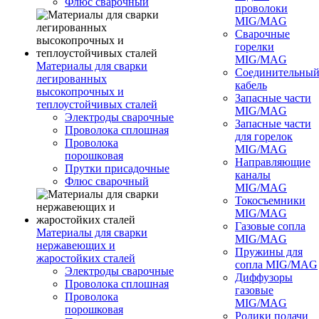
Флюс сварочный
проволоки
MIG/MAG
Сварочные
горелки
MIG/MAG
Материалы для сварки
Соединительны
легированных
кабель
высокопрочных и
Запасные части
теплоустойчивых сталей
MIG/MAG
Электроды сварочные
Запасные части
Проволока сплошная
для горелок
Проволока
MIG/MAG
порошковая
Направляющие
Прутки присадочные
каналы
Флюс сварочный
MIG/MAG
Токосъемники
MIG/MAG
Газовые сопла
Материалы для сварки
MIG/MAG
нержавеющих и
Пружины для
жаростойких сталей
сопла MIG/MAG
Электроды сварочные
Диффузоры
Проволока сплошная
газовые
Проволока
MIG/MAG
порошковая
Ролики подачи