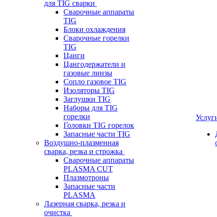
для TIG сварки
Сварочные аппараты
TIG
Блоки охлаждения
Сварочные горелки
TIG
Цанги
Цангодержатели и
газовые линзы
Сопло газовое TIG
Изоляторы TIG
Заглушки TIG
Наборы для TIG
горелки
Услуг
Головки TIG горелок
Запасные части TIG
Воздушно-плазменная
сварка, резка и строжка
Сварочные аппараты
PLASMA CUT
Плазмотроны
Запасные части
PLASMA
Лазерная сварка, резка и
очистка