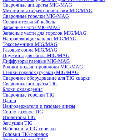
Сварочные аппараты MIG/MAG
Механизмы подачи проволоки MIG/MAG
Сварочные горелки MIG/MAG
Соединительный кабель
Запасные части MIG/MAG
Запасные части для горелок MIG/MAG
Направляющие каналы MIG/MAG
Токосъемники MIG/MAG
Газовые сопла MIG/MAG
Пружины для сопла MIG/MAG
Диффузоры газовые MIG/MAG
Ролики подачи проволоки MIG/MAG
Шейки горелок (гусаки) MIG/MAG
Сварочное оборудование для TIG сварки
Сварочные аппараты TIG
Блоки охлаждения
Сварочные горелки TIG
Цанги
Цангодержатели и газовые линзы
Сопло газовое TIG
Изоляторы TIG
Заглушки TIG
Наборы для TIG горелки
Головки TIG горелок
Запасные части TIG