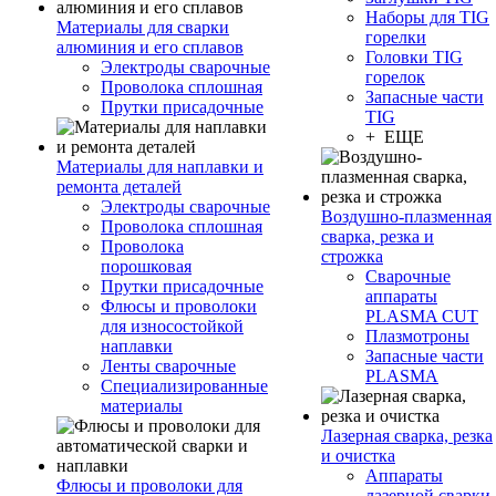
Наборы для TIG
Материалы для сварки
горелки
алюминия и его сплавов
Головки TIG
Электроды сварочные
горелок
Проволока сплошная
Запасные части
Прутки присадочные
TIG
+ ЕЩЕ
Материалы для наплавки и
ремонта деталей
Электроды сварочные
Воздушно-плазменная
Проволока сплошная
сварка, резка и
Проволока
строжка
порошковая
Сварочные
Прутки присадочные
аппараты
Флюсы и проволоки
PLASMA CUT
для износостойкой
Плазмотроны
наплавки
Запасные части
Ленты сварочные
PLASMA
Специализированные
материалы
Лазерная сварка, резка
и очистка
Аппараты
Флюсы и проволоки для
лазерной сварки