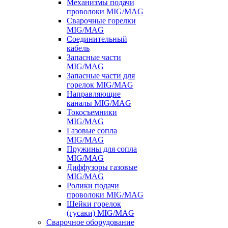
Механизмы подачи
проволоки MIG/MAG
Сварочные горелки
MIG/MAG
Соединительный
кабель
Запасные части
MIG/MAG
Запасные части для
горелок MIG/MAG
Направляющие
каналы MIG/MAG
Токосъемники
MIG/MAG
Газовые сопла
MIG/MAG
Пружины для сопла
MIG/MAG
Диффузоры газовые
MIG/MAG
Ролики подачи
проволоки MIG/MAG
Шейки горелок
(гусаки) MIG/MAG
Сварочное оборудование