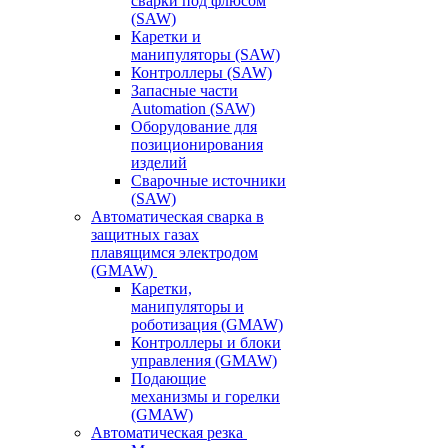
сварки под флюсом
(SAW)
Каретки и
манипуляторы (SAW)
Контроллеры (SAW)
Запасные части
Automation (SAW)
Оборудование для
позиционирования
изделий
Сварочные источники
(SAW)
Автоматическая сварка в
защитных газах
плавящимся электродом
(GMAW)
Каретки,
манипуляторы и
роботизация (GMAW)
Контроллеры и блоки
управления (GMAW)
Подающие
механизмы и горелки
(GMAW)
Автоматическая резка