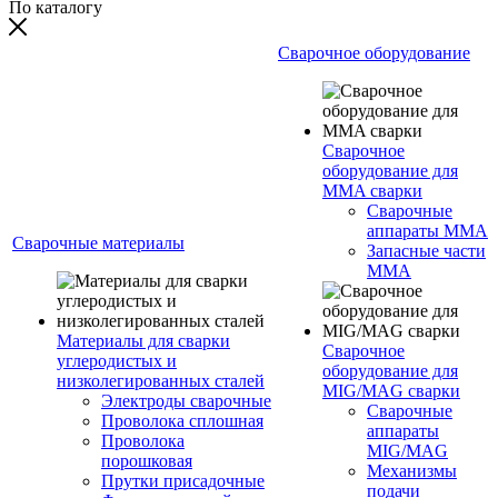
По каталогу
Сварочное оборудование
Сварочное
оборудование для
MMA сварки
Сварочные
аппараты MMA
Сварочные материалы
Запасные части
MMA
Материалы для сварки
Сварочное
углеродистых и
оборудование для
низколегированных сталей
MIG/MAG сварки
Электроды сварочные
Сварочные
Проволока сплошная
аппараты
Проволока
MIG/MAG
порошковая
Механизмы
Прутки присадочные
подачи