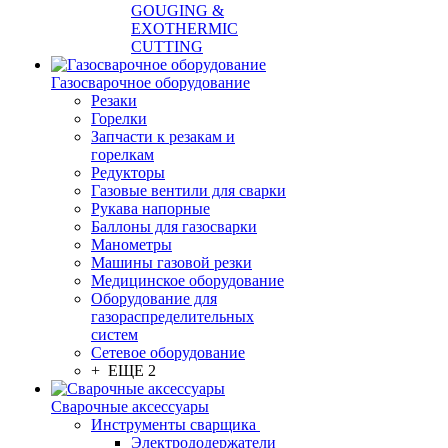
GOUGING &
EXOTHERMIC
CUTTING
Газосварочное оборудование
Резаки
Горелки
Запчасти к резакам и
горелкам
Редукторы
Газовые вентили для сварки
Рукава напорные
Баллоны для газосварки
Манометры
Машины газовой резки
Медицинское оборудование
Оборудование для
газораспределительных
систем
Сетевое оборудование
+ ЕЩЕ 2
Сварочные аксессуары
Инструменты сварщика
Электрододержатели