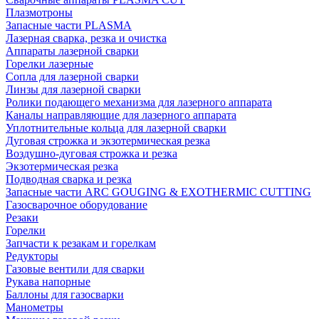
Плазмотроны
Запасные части PLASMA
Лазерная сварка, резка и очистка
Аппараты лазерной сварки
Горелки лазерные
Сопла для лазерной сварки
Линзы для лазерной сварки
Ролики подающего механизма для лазерного аппарата
Каналы направляющие для лазерного аппарата
Уплотнительные кольца для лазерной сварки
Дуговая строжка и экзотермическая резка
Воздушно-дуговая строжка и резка
Экзотермическая резка
Подводная сварка и резка
Запасные части ARC GOUGING & EXOTHERMIC CUTTING
Газосварочное оборудование
Резаки
Горелки
Запчасти к резакам и горелкам
Редукторы
Газовые вентили для сварки
Рукава напорные
Баллоны для газосварки
Манометры