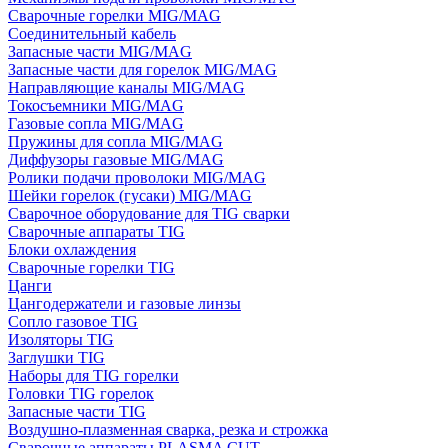
Сварочные горелки MIG/MAG
Соединительный кабель
Запасные части MIG/MAG
Запасные части для горелок MIG/MAG
Направляющие каналы MIG/MAG
Токосъемники MIG/MAG
Газовые сопла MIG/MAG
Пружины для сопла MIG/MAG
Диффузоры газовые MIG/MAG
Ролики подачи проволоки MIG/MAG
Шейки горелок (гусаки) MIG/MAG
Сварочное оборудование для TIG сварки
Сварочные аппараты TIG
Блоки охлаждения
Сварочные горелки TIG
Цанги
Цангодержатели и газовые линзы
Сопло газовое TIG
Изоляторы TIG
Заглушки TIG
Наборы для TIG горелки
Головки TIG горелок
Запасные части TIG
Воздушно-плазменная сварка, резка и строжка
Сварочные аппараты PLASMA CUT