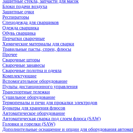
Защитные стекла, запчасти для масок
Блоки подачи воздуха
Защитные очки
Респираторы
Спецодежда для сварщиков
Одежда сварщика
Обувь сварщика
Перчатки сварочные
Химические материалы для сварки
Травильные пасты, спреи, флюсы
Прочее
Сварочные шторы
Сварочные занавесы
Сварочные полотна и одеяла
Комплектующие
Вспомогательное оборудование
Пульты дистанционного управления
Транспортные тележки
Сушильное оборудование
Термопеналы и печи для прокалки электродов
Бункеры для хранения флюсов
Автоматическое оборудование
Автоматическая сварка под слоем флюса (SAW)
Головки и горелки (SAW)
Дополнительные оснащение и опции для оборудования автома