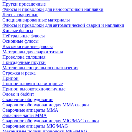
Прутки присадочные
Флюсы и проволоки для износостойкой наплавки
Ленты сварочные
Специализированные материалы
Флюсы и проволоки для автоматической сварки и наплавки
Кислые флюсы
Нейтральные флюсы
Основные флюсы
Высокоосновные флюсы
Материалы для сварки титана
Проволока сплошная
Присадочные прутки
Материалы специального назначения
Строжка и резка
Припои
Припои оловянно-свинцовые
Припои высокотехнологичные
Олово и баббит
Сварочное оборудование
Сварочное оборудование для MMA сварки
Сварочные аппараты MMA
Запасные части MMA
Сварочное оборудование для MIG/MAG сварки
Сварочные аппараты MIG/MAG
Механизмы подачи проволоки MIG/MAG