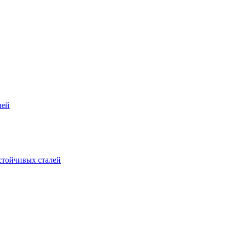
лей
стойчивых сталей