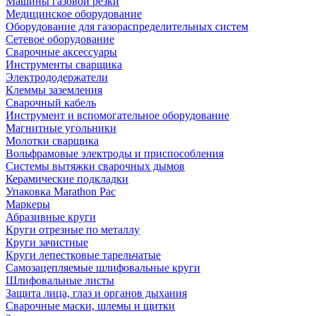
Машины газовой резки
Медицинское оборудование
Оборудование для газораспределительных систем
Сетевое оборудование
Сварочные аксессуары
Инструменты сварщика
Электрододержатели
Клеммы заземления
Сварочный кабель
Инструмент и вспомогательное оборудование
Магнитные угольники
Молотки сварщика
Вольфрамовые электроды и приспособления
Системы вытяжки сварочных дымов
Керамические подкладки
Упаковка Marathon Pac
Маркеры
Абразивные круги
Круги отрезные по металлу
Круги зачистные
Круги лепестковые тарельчатые
Самозацепляемые шлифовальные круги
Шлифовальные листы
Защита лица, глаз и органов дыхания
Сварочные маски, шлемы и щитки