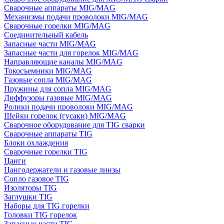
Сварочные аппараты MIG/MAG
Механизмы подачи проволоки MIG/MAG
Сварочные горелки MIG/MAG
Соединительный кабель
Запасные части MIG/MAG
Запасные части для горелок MIG/MAG
Направляющие каналы MIG/MAG
Токосъемники MIG/MAG
Газовые сопла MIG/MAG
Пружины для сопла MIG/MAG
Диффузоры газовые MIG/MAG
Ролики подачи проволоки MIG/MAG
Шейки горелок (гусаки) MIG/MAG
Сварочное оборудование для TIG сварки
Сварочные аппараты TIG
Блоки охлаждения
Сварочные горелки TIG
Цанги
Цангодержатели и газовые линзы
Сопло газовое TIG
Изоляторы TIG
Заглушки TIG
Наборы для TIG горелки
Головки TIG горелок
Запасные части TIG