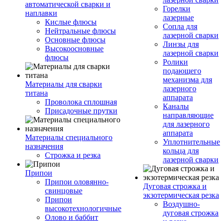
автоматической сварки и
Горелки
наплавки
лазерные
Кислые флюсы
Сопла для
Нейтральные флюсы
лазерной сварки
Основные флюсы
Линзы для
Высокоосновные
лазерной сварки
флюсы
Ролики
подающего
механизма для
Материалы для сварки
лазерного
титана
аппарата
Проволока сплошная
Каналы
Присадочные прутки
направляющие
для лазерного
аппарата
Материалы специального
Уплотнительные
назначения
кольца для
Строжка и резка
лазерной сварки
Припои
Припои оловянно-
Дуговая строжка и
свинцовые
экзотермическая резка
Припои
Воздушно-
высокотехнологичные
дуговая строжка
Олово и баббит