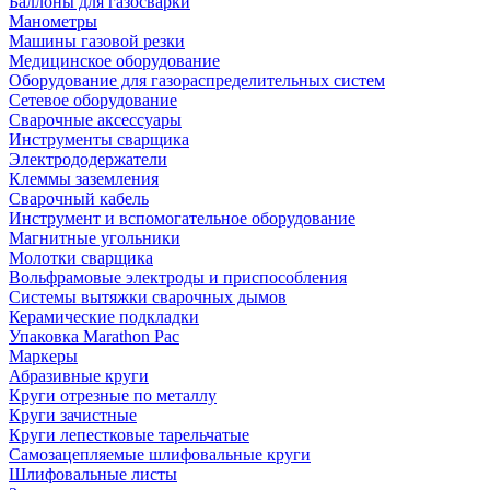
Баллоны для газосварки
Манометры
Машины газовой резки
Медицинское оборудование
Оборудование для газораспределительных систем
Сетевое оборудование
Сварочные аксессуары
Инструменты сварщика
Электрододержатели
Клеммы заземления
Сварочный кабель
Инструмент и вспомогательное оборудование
Магнитные угольники
Молотки сварщика
Вольфрамовые электроды и приспособления
Системы вытяжки сварочных дымов
Керамические подкладки
Упаковка Marathon Pac
Маркеры
Абразивные круги
Круги отрезные по металлу
Круги зачистные
Круги лепестковые тарельчатые
Самозацепляемые шлифовальные круги
Шлифовальные листы