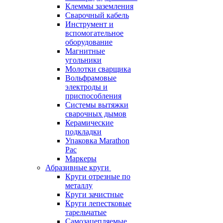
Клеммы заземления
Сварочный кабель
Инструмент и
вспомогательное
оборудование
Магнитные
угольники
Молотки сварщика
Вольфрамовые
электроды и
приспособления
Системы вытяжки
сварочных дымов
Керамические
подкладки
Упаковка Marathon
Pac
Маркеры
Абразивные круги
Круги отрезные по
металлу
Круги зачистные
Круги лепестковые
тарельчатые
Самозацепляемые