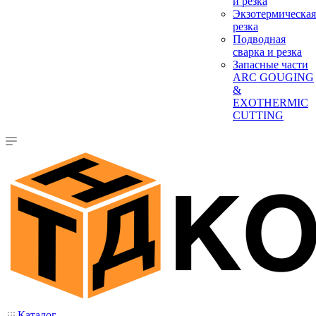
и резка
Экзотермическая
резка
Подводная
сварка и резка
Запасные части
ARC GOUGING
&
EXOTHERMIC
CUTTING
Каталог