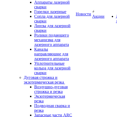
Аппараты лазерной
сварки
Горелки лазерные
Новости
Сопла для лазерной
Акции
сварки
Линзы для лазерной
сварки
Ролики подающего
механизма для
лазерного аппарата
Каналы
направляющие для
лазерного аппарата
Уплотнительные
кольца для лазерной
сварки
Дуговая строжка и
экзотермическая резка
Воздушно-дуговая
строжка и резка
Экзотермическая
резка
Подводная сварка и
резка
Запасные части ARC