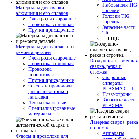
Наборы для TIG
Материалы для сварки
горелки
алюминия и его сплавов
Головки TIG
Электроды сварочные
горелок
Проволока сплошная
Запасные части
Прутки присадочные
TIG
+ ЕЩЕ
Материалы для наплавки и
ремонта деталей
Электроды сварочные
Воздушно-плазменная
Проволока сплошная
сварка, резка и
Проволока
строжка
порошковая
Сварочные
Прутки присадочные
аппараты
Флюсы и проволоки
PLASMA CUT
для износостойкой
Плазмотроны
наплавки
Запасные части
Ленты сварочные
PLASMA
Специализированные
материалы
Лазерная сварка, резка
и очистка
Аппараты
Флюсы и проволоки для
лазерной сварки