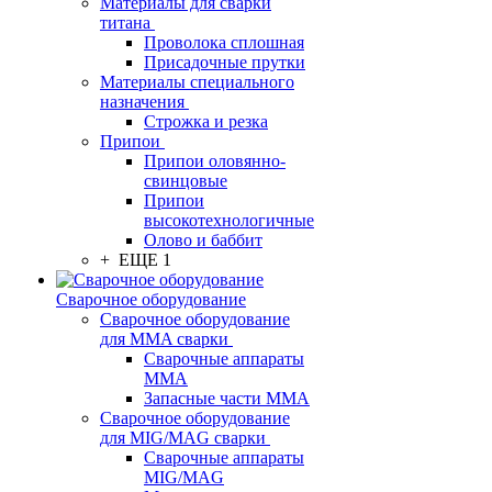
Материалы для сварки
титана
Проволока сплошная
Присадочные прутки
Материалы специального
назначения
Строжка и резка
Припои
Припои оловянно-
свинцовые
Припои
высокотехнологичные
Олово и баббит
+ ЕЩЕ 1
Сварочное оборудование
Сварочное оборудование
для MMA сварки
Сварочные аппараты
MMA
Запасные части MMA
Сварочное оборудование
для MIG/MAG сварки
Сварочные аппараты
MIG/MAG