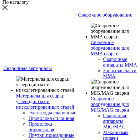
По каталогу
Сварочное оборудование
Сварочное
оборудование для
MMA сварки
Сварочные
аппараты MMA
Сварочные материалы
Запасные части
MMA
Материалы для сварки
Сварочное
углеродистых и
оборудование для
низколегированных сталей
MIG/MAG сварки
Электроды сварочные
Сварочные
Проволока сплошная
аппараты
Проволока
MIG/MAG
порошковая
Механизмы
Прутки присадочные
подачи