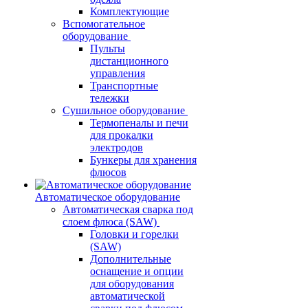
Комплектующие
Вспомогательное
оборудование
Пульты
дистанционного
управления
Транспортные
тележки
Сушильное оборудование
Термопеналы и печи
для прокалки
электродов
Бункеры для хранения
флюсов
Автоматическое оборудование
Автоматическая сварка под
слоем флюса (SAW)
Головки и горелки
(SAW)
Дополнительные
оснащение и опции
для оборудования
автоматической