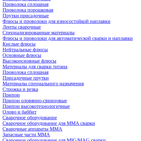
Проволока сплошная
Проволока порошковая
Прутки присадочные
Флюсы и проволоки для износостойкой наплавки
Ленты сварочные
Специализированные материалы
Флюсы и проволоки для автоматической сварки и наплавки
Кислые флюсы
Нейтральные флюсы
Основные флюсы
Высокоосновные флюсы
Материалы для сварки титана
Проволока сплошная
Присадочные прутки
Материалы специального назначения
Строжка и резка
Припои
Припои оловянно-свинцовые
Припои высокотехнологичные
Олово и баббит
Сварочное оборудование
Сварочное оборудование для MMA сварки
Сварочные аппараты MMA
Запасные части MMA
Сварочное оборудование для MIG/MAG сварки