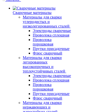
Сварочные материалы
Материалы для сварки
углеродистых и
низколегированных сталей
Электроды сварочные
Проволока сплошная
Проволока
порошковая
Прутки присадочные
Флюс сварочный
Материалы для сварки
легированных
высокопрочных и
теплоустойчивых сталей
Электроды сварочные
Проволока сплошная
Проволока
порошковая
Прутки присадочные
Флюс сварочный
Материалы для сварки
нержавеющих и
жаростойких сталей