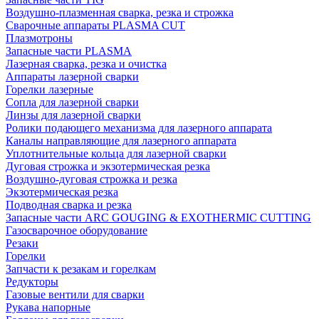
Воздушно-плазменная сварка, резка и строжка
Сварочные аппараты PLASMA CUT
Плазмотроны
Запасные части PLASMA
Лазерная сварка, резка и очистка
Аппараты лазерной сварки
Горелки лазерные
Сопла для лазерной сварки
Линзы для лазерной сварки
Ролики подающего механизма для лазерного аппарата
Каналы направляющие для лазерного аппарата
Уплотнительные кольца для лазерной сварки
Дуговая строжка и экзотермическая резка
Воздушно-дуговая строжка и резка
Экзотермическая резка
Подводная сварка и резка
Запасные части ARC GOUGING & EXOTHERMIC CUTTING
Газосварочное оборудование
Резаки
Горелки
Запчасти к резакам и горелкам
Редукторы
Газовые вентили для сварки
Рукава напорные