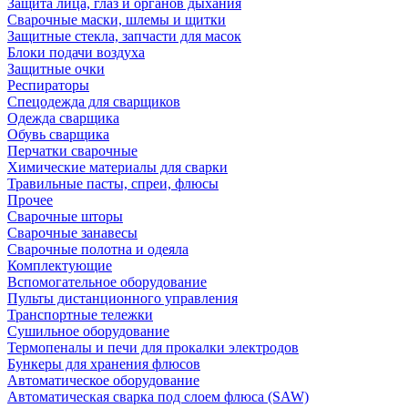
Защита лица, глаз и органов дыхания
Сварочные маски, шлемы и щитки
Защитные стекла, запчасти для масок
Блоки подачи воздуха
Защитные очки
Респираторы
Спецодежда для сварщиков
Одежда сварщика
Обувь сварщика
Перчатки сварочные
Химические материалы для сварки
Травильные пасты, спреи, флюсы
Прочее
Сварочные шторы
Сварочные занавесы
Сварочные полотна и одеяла
Комплектующие
Вспомогательное оборудование
Пульты дистанционного управления
Транспортные тележки
Сушильное оборудование
Термопеналы и печи для прокалки электродов
Бункеры для хранения флюсов
Автоматическое оборудование
Автоматическая сварка под слоем флюса (SAW)