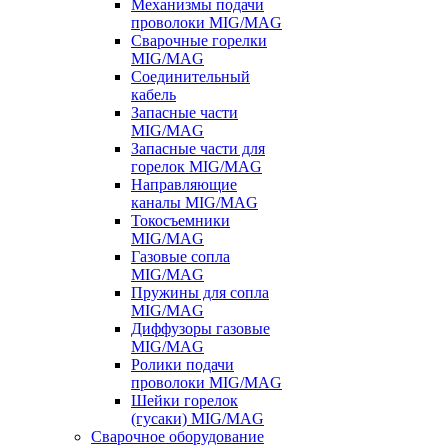
Механизмы подачи
проволоки MIG/MAG
Сварочные горелки
MIG/MAG
Соединительный
кабель
Запасные части
MIG/MAG
Запасные части для
горелок MIG/MAG
Направляющие
каналы MIG/MAG
Токосъемники
MIG/MAG
Газовые сопла
MIG/MAG
Пружины для сопла
MIG/MAG
Диффузоры газовые
MIG/MAG
Ролики подачи
проволоки MIG/MAG
Шейки горелок
(гусаки) MIG/MAG
Сварочное оборудование