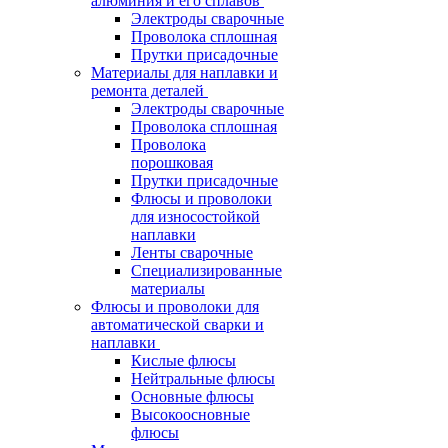
алюминия и его сплавов
Электроды сварочные
Проволока сплошная
Прутки присадочные
Материалы для наплавки и
ремонта деталей
Электроды сварочные
Проволока сплошная
Проволока
порошковая
Прутки присадочные
Флюсы и проволоки
для износостойкой
наплавки
Ленты сварочные
Специализированные
материалы
Флюсы и проволоки для
автоматической сварки и
наплавки
Кислые флюсы
Нейтральные флюсы
Основные флюсы
Высокоосновные
флюсы