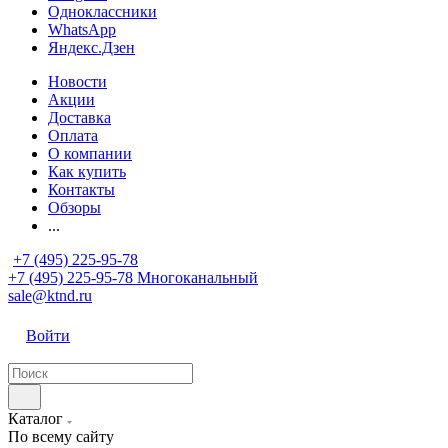
Одноклассники
WhatsApp
Яндекс.Дзен
Новости
Акции
Доставка
Оплата
О компании
Как купить
Контакты
Обзоры
...
+7 (495) 225-95-78
+7 (495) 225-95-78
Многоканальный
sale@ktnd.ru
Войти
Каталог
По всему сайту