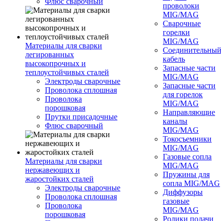
Флюс сварочный
проволоки
MIG/MAG
Сварочные
горелки
MIG/MAG
Материалы для сварки
Соединительны
легированных
кабель
высокопрочных и
Запасные части
теплоустойчивых сталей
MIG/MAG
Электроды сварочные
Запасные части
Проволока сплошная
для горелок
Проволока
MIG/MAG
порошковая
Направляющие
Прутки присадочные
каналы
Флюс сварочный
MIG/MAG
Токосъемники
MIG/MAG
Газовые сопла
Материалы для сварки
MIG/MAG
нержавеющих и
Пружины для
жаростойких сталей
сопла MIG/MAG
Электроды сварочные
Диффузоры
Проволока сплошная
газовые
Проволока
MIG/MAG
порошковая
Ролики подачи