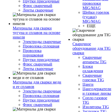
Прутки присадочные
проволоки
Флюс сварочный
MIG/MAG
Ленты сварочные
Шейки горелок
(гусаки)
MIG/MAG
+ ЕЩЕ
Материалы для сварки
чугуна и сплавов на основе
никеля
Электроды сварочные
Сварочное
Проволока сплошная
оборудование для TIG
Проволока
сварки
порошковая
Сварочные
Прутки присадочные
аппараты TIG
Флюс сварочный
Блоки
Ленты сварочные
охлаждения
Сварочные
горелки TIG
Материалы для сварки меди
Цанги
и ее сплавов
Цангодержатели
Электроды сварочные
и газовые линзы
Проволока сплошная
Сопло газовое
Прутки присадочные
TIG
Флюс сварочный
Изоляторы TIG
Заглушки TIG