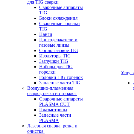
для TIG сварки
Сварочные аппараты
TIG
Блоки охлаждения
Сварочные горелки
TIG
Цанги
Цангодержатели и
газовые линзы
Сопло газовое TIG
Изоляторы TIG
Заглушки TIG
Наборы для TIG
горелки
Услуг
Головки TIG горелок
Запасные части TIG
Воздушно-плазменная
сварка, резка и строжка
Сварочные аппараты
PLASMA CUT
Плазмотроны
Запасные части
PLASMA
Лазерная сварка, резка и
очистка