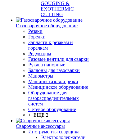
GOUGING &
EXOTHERMIC
CUTTING
Газосварочное оборудование
Резаки
Горелки
Запчасти к резакам и
горелкам
Редукторы
Газовые вентили для сварки
Рукава напорные
Баллоны для газосварки
Манометры
Машины газовой резки
Медицинское оборудование
Оборудование для
газораспределительных
систем
Сетевое оборудование
+ ЕЩЕ 2
Сварочные аксессуары
Инструменты сварщика
Электрододержатели