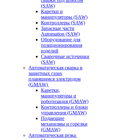
сварки под флюсом
(SAW)
Каретки и
манипуляторы (SAW)
Контроллеры (SAW)
Запасные части
Automation (SAW)
Оборудование для
позиционирования
изделий
Сварочные источники
(SAW)
Автоматическая сварка в
защитных газах
плавящимся электродом
(GMAW)
Каретки,
манипуляторы и
роботизация (GMAW)
Контроллеры и блоки
управления (GMAW)
Подающие
механизмы и горелки
(GMAW)
Автоматическая резка