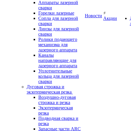
Аппараты лазерной
сварки
Горелки лазерные
Новости
Сопла для лазерной
Акции
сварки
Линзы для лазерной
сварки
Ролики подающего
механизма для
лазерного аппарата
Каналы
направляющие для
лазерного аппарата
Уплотнительные
кольца для лазерной
сварки
Дуговая строжка и
экзотермическая резка
Воздушно-дуговая
строжка и резка
Экзотермическая
резка
Подводная сварка и
резка
Запасные части ARC