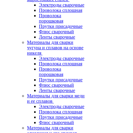
Электроды сварочные
Проволока сплошная
Проволока
порошковая
Прутки присадочные
Флюс сварочный
Ленты сварочные
Материалы для сварки
чугуна и сплавов на основе
никеля
Электроды сварочные
Проволока сплошная
Проволока
порошковая
Прутки присадочные
Флюс сварочный
Ленты сварочные
Материалы для сварки меди
и ее сплавов
Электроды сварочные
Проволока сплошная
Прутки присадочные
Флюс сварочный
Материалы для сварки