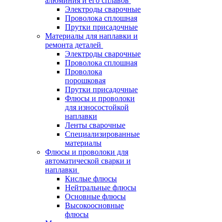
алюминия и его сплавов
Электроды сварочные
Проволока сплошная
Прутки присадочные
Материалы для наплавки и
ремонта деталей
Электроды сварочные
Проволока сплошная
Проволока
порошковая
Прутки присадочные
Флюсы и проволоки
для износостойкой
наплавки
Ленты сварочные
Специализированные
материалы
Флюсы и проволоки для
автоматической сварки и
наплавки
Кислые флюсы
Нейтральные флюсы
Основные флюсы
Высокоосновные
флюсы