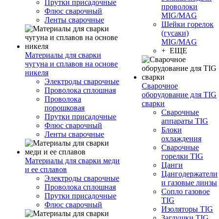
Прутки присадочные
проволоки
Флюс сварочный
MIG/MAG
Ленты сварочные
Шейки горелок
(гусаки)
MIG/MAG
+ ЕЩЕ
Материалы для сварки
чугуна и сплавов на основе
никеля
Электроды сварочные
Сварочное
Проволока сплошная
оборудование для TIG
Проволока
сварки
порошковая
Сварочные
Прутки присадочные
аппараты TIG
Флюс сварочный
Блоки
Ленты сварочные
охлаждения
Сварочные
горелки TIG
Материалы для сварки меди
Цанги
и ее сплавов
Цангодержатели
Электроды сварочные
и газовые линзы
Проволока сплошная
Сопло газовое
Прутки присадочные
TIG
Флюс сварочный
Изоляторы TIG
Заглушки TIG