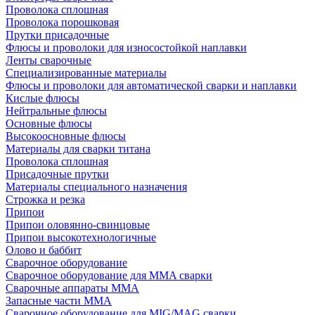
Проволока сплошная
Проволока порошковая
Прутки присадочные
Флюсы и проволоки для износостойкой наплавки
Ленты сварочные
Специализированные материалы
Флюсы и проволоки для автоматической сварки и наплавки
Кислые флюсы
Нейтральные флюсы
Основные флюсы
Высокоосновные флюсы
Материалы для сварки титана
Проволока сплошная
Присадочные прутки
Материалы специального назначения
Строжка и резка
Припои
Припои оловянно-свинцовые
Припои высокотехнологичные
Олово и баббит
Сварочное оборудование
Сварочное оборудование для MMA сварки
Сварочные аппараты MMA
Запасные части MMA
Сварочное оборудование для MIG/MAG сварки