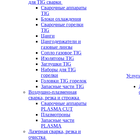
для TIG сварки
Сварочные аппараты
TIG
Блоки охлаждения
Сварочные горелки
TIG
Цанги
Цангодержатели и
газовые линзы
Сопло газовое TIG
Изоляторы TIG
Заглушки TIG
Наборы для TIG
горелки
Услуг
Головки TIG горелок
Запасные части TIG
Воздушно-плазменная
сварка, резка и строжка
Сварочные аппараты
PLASMA CUT
Плазмотроны
Запасные части
PLASMA
Лазерная сварка, резка и
очистка