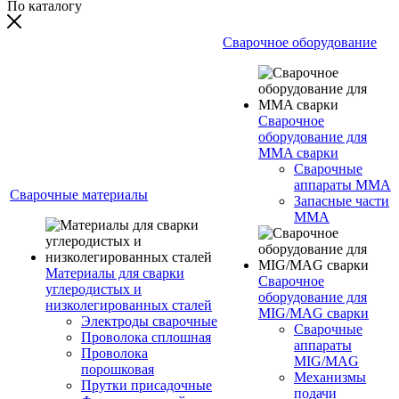
По каталогу
Сварочное оборудование
Сварочное
оборудование для
MMA сварки
Сварочные
аппараты MMA
Сварочные материалы
Запасные части
MMA
Материалы для сварки
Сварочное
углеродистых и
оборудование для
низколегированных сталей
MIG/MAG сварки
Электроды сварочные
Сварочные
Проволока сплошная
аппараты
Проволока
MIG/MAG
порошковая
Механизмы
Прутки присадочные
подачи