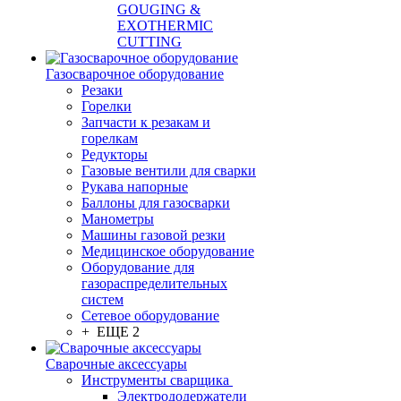
GOUGING &
EXOTHERMIC
CUTTING
Газосварочное оборудование
Резаки
Горелки
Запчасти к резакам и
горелкам
Редукторы
Газовые вентили для сварки
Рукава напорные
Баллоны для газосварки
Манометры
Машины газовой резки
Медицинское оборудование
Оборудование для
газораспределительных
систем
Сетевое оборудование
+ ЕЩЕ 2
Сварочные аксессуары
Инструменты сварщика
Электрододержатели