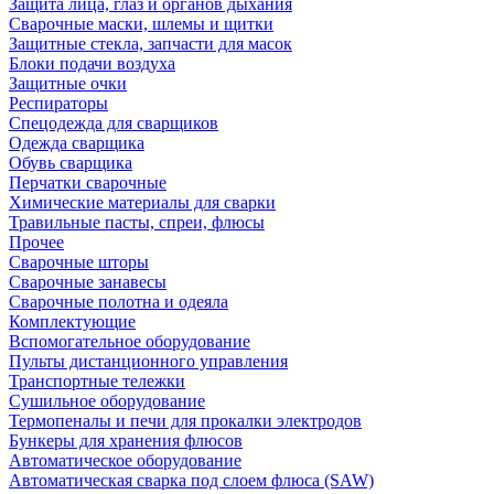
Защита лица, глаз и органов дыхания
Сварочные маски, шлемы и щитки
Защитные стекла, запчасти для масок
Блоки подачи воздуха
Защитные очки
Респираторы
Спецодежда для сварщиков
Одежда сварщика
Обувь сварщика
Перчатки сварочные
Химические материалы для сварки
Травильные пасты, спреи, флюсы
Прочее
Сварочные шторы
Сварочные занавесы
Сварочные полотна и одеяла
Комплектующие
Вспомогательное оборудование
Пульты дистанционного управления
Транспортные тележки
Сушильное оборудование
Термопеналы и печи для прокалки электродов
Бункеры для хранения флюсов
Автоматическое оборудование
Автоматическая сварка под слоем флюса (SAW)