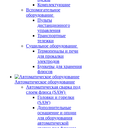
Комплектующие
Вспомогательное
оборудование
Пульты
дистанционного
управления
Транспортные
тележки
Сушильное оборудование
Термопеналы и печи
для прокалки
электродов
Бункеры для хранения
флюсов
Автоматическое оборудование
Автоматическая сварка под
слоем флюса (SAW)
Головки и горелки
(SAW)
Дополнительные
оснащение и опции
для оборудования
автоматической