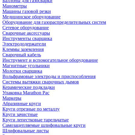
Баллоны для газосварки
Манометры
Машины газовой резки
Медицинское оборудование
Оборудование для газораспределительных систем
Сетевое оборудование
Сварочные аксессуары
Инструменты сварщика
Электрододержатели
Клеммы заземления
Сварочный кабель
Инструмент и вспомогательное оборудование
Магнитные угольники
Молотки сварщика
Вольфрамовые электроды и приспособления
Системы вытяжки сварочных дымов
Керамические подкладки
Упаковка Marathon Pac
Маркеры
Абразивные круги
Круги отрезные по металлу
Круги зачистные
Круги лепестковые тарельчатые
Самозацепляемые шлифовальные круги
Шлифовальные листы