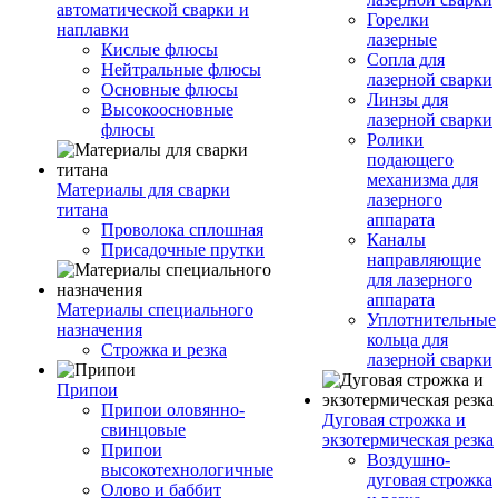
автоматической сварки и
Горелки
наплавки
лазерные
Кислые флюсы
Сопла для
Нейтральные флюсы
лазерной сварки
Основные флюсы
Линзы для
Высокоосновные
лазерной сварки
флюсы
Ролики
подающего
механизма для
Материалы для сварки
лазерного
титана
аппарата
Проволока сплошная
Каналы
Присадочные прутки
направляющие
для лазерного
аппарата
Материалы специального
Уплотнительные
назначения
кольца для
Строжка и резка
лазерной сварки
Припои
Припои оловянно-
Дуговая строжка и
свинцовые
экзотермическая резка
Припои
Воздушно-
высокотехнологичные
дуговая строжка
Олово и баббит