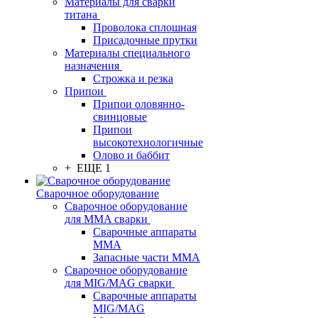
Материалы для сварки
титана
Проволока сплошная
Присадочные прутки
Материалы специального
назначения
Строжка и резка
Припои
Припои оловянно-
свинцовые
Припои
высокотехнологичные
Олово и баббит
+ ЕЩЕ 1
Сварочное оборудование
Сварочное оборудование
для MMA сварки
Сварочные аппараты
MMA
Запасные части MMA
Сварочное оборудование
для MIG/MAG сварки
Сварочные аппараты
MIG/MAG