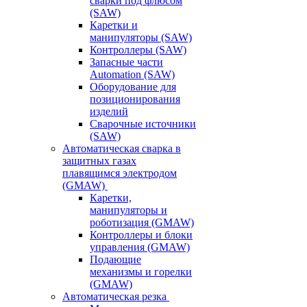
сварки под флюсом
(SAW)
Каретки и
манипуляторы (SAW)
Контроллеры (SAW)
Запасные части
Automation (SAW)
Оборудование для
позиционирования
изделий
Сварочные источники
(SAW)
Автоматическая сварка в
защитных газах
плавящимся электродом
(GMAW)
Каретки,
манипуляторы и
роботизация (GMAW)
Контроллеры и блоки
управления (GMAW)
Подающие
механизмы и горелки
(GMAW)
Автоматическая резка