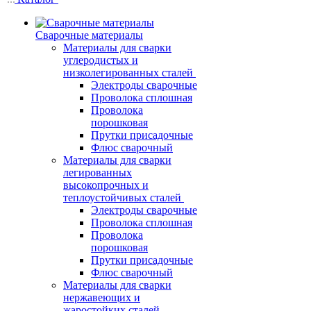
Сварочные материалы
Материалы для сварки
углеродистых и
низколегированных сталей
Электроды сварочные
Проволока сплошная
Проволока
порошковая
Прутки присадочные
Флюс сварочный
Материалы для сварки
легированных
высокопрочных и
теплоустойчивых сталей
Электроды сварочные
Проволока сплошная
Проволока
порошковая
Прутки присадочные
Флюс сварочный
Материалы для сварки
нержавеющих и
жаростойких сталей