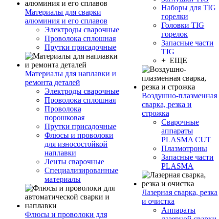
Наборы для TIG
Материалы для сварки
горелки
алюминия и его сплавов
Головки TIG
Электроды сварочные
горелок
Проволока сплошная
Запасные части
Прутки присадочные
TIG
+ ЕЩЕ
Материалы для наплавки и
ремонта деталей
Электроды сварочные
Воздушно-плазменная
Проволока сплошная
сварка, резка и
Проволока
строжка
порошковая
Сварочные
Прутки присадочные
аппараты
Флюсы и проволоки
PLASMA CUT
для износостойкой
Плазмотроны
наплавки
Запасные части
Ленты сварочные
PLASMA
Специализированные
материалы
Лазерная сварка, резка
и очистка
Аппараты
Флюсы и проволоки для
лазерной сварки