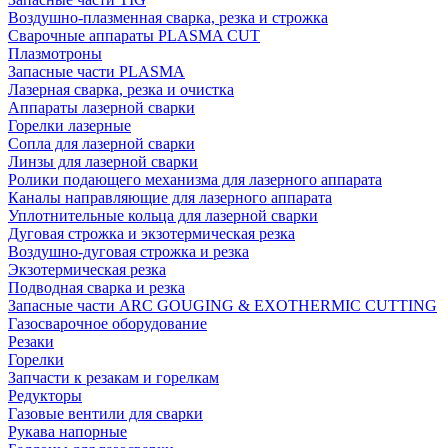
Воздушно-плазменная сварка, резка и строжка
Сварочные аппараты PLASMA CUT
Плазмотроны
Запасные части PLASMA
Лазерная сварка, резка и очистка
Аппараты лазерной сварки
Горелки лазерные
Сопла для лазерной сварки
Линзы для лазерной сварки
Ролики подающего механизма для лазерного аппарата
Каналы направляющие для лазерного аппарата
Уплотнительные кольца для лазерной сварки
Дуговая строжка и экзотермическая резка
Воздушно-дуговая строжка и резка
Экзотермическая резка
Подводная сварка и резка
Запасные части ARC GOUGING & EXOTHERMIC CUTTING
Газосварочное оборудование
Резаки
Горелки
Запчасти к резакам и горелкам
Редукторы
Газовые вентили для сварки
Рукава напорные