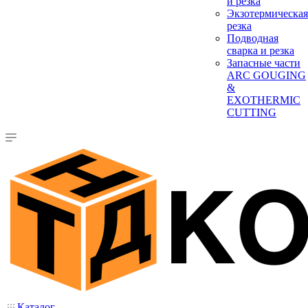
и резка
Экзотермическая
резка
Подводная
сварка и резка
Запасные части
ARC GOUGING
&
EXOTHERMIC
CUTTING
Каталог