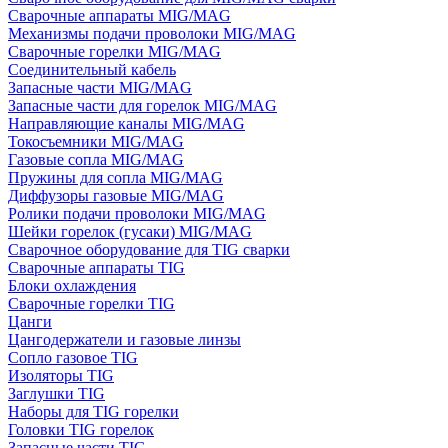
Сварочные аппараты MIG/MAG
Механизмы подачи проволоки MIG/MAG
Сварочные горелки MIG/MAG
Соединительный кабель
Запасные части MIG/MAG
Запасные части для горелок MIG/MAG
Направляющие каналы MIG/MAG
Токосъемники MIG/MAG
Газовые сопла MIG/MAG
Пружины для сопла MIG/MAG
Диффузоры газовые MIG/MAG
Ролики подачи проволоки MIG/MAG
Шейки горелок (гусаки) MIG/MAG
Сварочное оборудование для TIG сварки
Сварочные аппараты TIG
Блоки охлаждения
Сварочные горелки TIG
Цанги
Цангодержатели и газовые линзы
Сопло газовое TIG
Изоляторы TIG
Заглушки TIG
Наборы для TIG горелки
Головки TIG горелок
Запасные части TIG