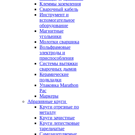
Клеммы заземления
Сварочный кабель
Инструмент и
вспомогательное
оборудование
Магнитные
угольники
Молотки сварщика
Вольфрамовые
электроды и
приспособления
Системы вытяжки
сварочных дымов
Керамические
подкладки
Упаковка Marathon
Pac
Маркеры
Абразивные круги
Круги отрезные по
металлу
Круги зачистные
Круги лепестковые
тарельчатые
Самозацепляемые