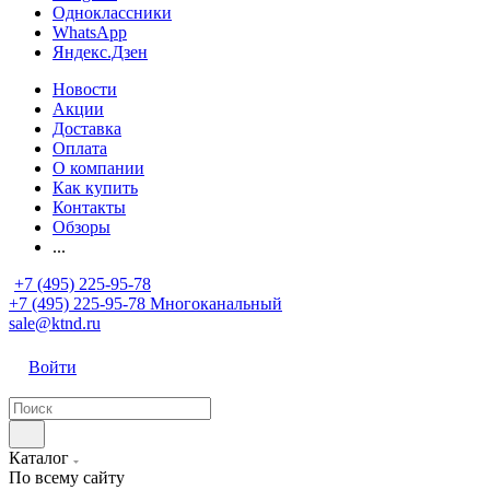
Одноклассники
WhatsApp
Яндекс.Дзен
Новости
Акции
Доставка
Оплата
О компании
Как купить
Контакты
Обзоры
...
+7 (495) 225-95-78
+7 (495) 225-95-78
Многоканальный
sale@ktnd.ru
Войти
Каталог
По всему сайту