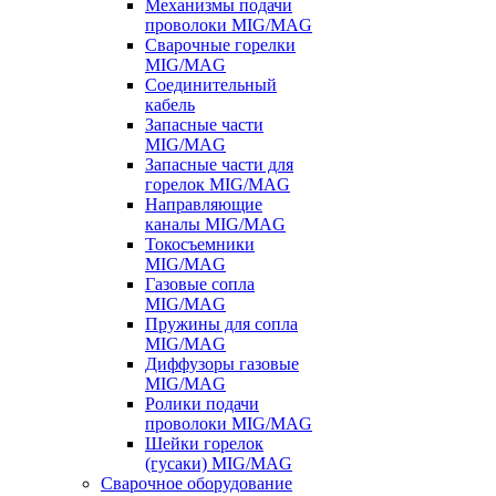
Механизмы подачи
проволоки MIG/MAG
Сварочные горелки
MIG/MAG
Соединительный
кабель
Запасные части
MIG/MAG
Запасные части для
горелок MIG/MAG
Направляющие
каналы MIG/MAG
Токосъемники
MIG/MAG
Газовые сопла
MIG/MAG
Пружины для сопла
MIG/MAG
Диффузоры газовые
MIG/MAG
Ролики подачи
проволоки MIG/MAG
Шейки горелок
(гусаки) MIG/MAG
Сварочное оборудование