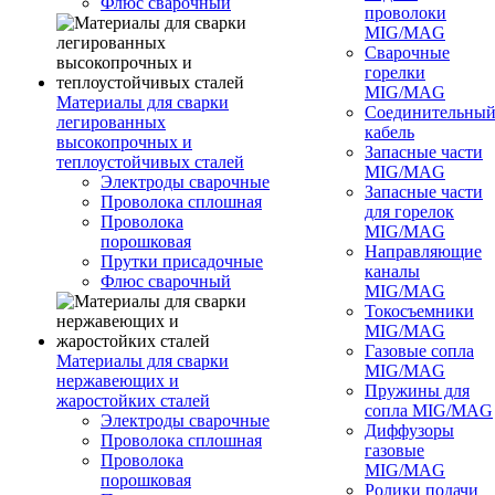
Флюс сварочный
проволоки
MIG/MAG
Сварочные
горелки
MIG/MAG
Материалы для сварки
Соединительны
легированных
кабель
высокопрочных и
Запасные части
теплоустойчивых сталей
MIG/MAG
Электроды сварочные
Запасные части
Проволока сплошная
для горелок
Проволока
MIG/MAG
порошковая
Направляющие
Прутки присадочные
каналы
Флюс сварочный
MIG/MAG
Токосъемники
MIG/MAG
Газовые сопла
Материалы для сварки
MIG/MAG
нержавеющих и
Пружины для
жаростойких сталей
сопла MIG/MAG
Электроды сварочные
Диффузоры
Проволока сплошная
газовые
Проволока
MIG/MAG
порошковая
Ролики подачи