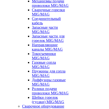
Механизмы подачи
проволоки MIG/MAG
Сварочные горелки
MIG/MAG
Соединительный
кабель
Запасные части
MIG/MAG
Запасные части для
горелок MIG/MAG
Направляющие
каналы MIG/MAG
Токосъемники
MIG/MAG
Газовые сопла
MIG/MAG
Пружины для сопла
MIG/MAG
Диффузоры газовые
MIG/MAG
Ролики подачи
проволоки MIG/MAG
Шейки горелок
(гусаки) MIG/MAG
Сварочное оборудование