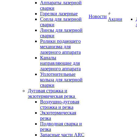
Аппараты лазерной
сварки
Горелки лазерные
Новости
Сопла для лазерной
Акции
сварки
Линзы для лазерной
сварки
Ролики подающего
механизма для
лазерного аппарата
Каналы
направляющие для
лазерного аппарата
Уплотнительные
кольца для лазерной
сварки
Дуговая строжка и
экзотермическая резка
Воздушно-дуговая
строжка и резка
Экзотермическая
резка
Подводная сварка и
резка
Запасные части ARC