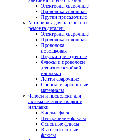
алюминия и его сплавов
Электроды сварочные
Проволока сплошная
Прутки присадочные
Материалы для наплавки и
ремонта деталей
Электроды сварочные
Проволока сплошная
Проволока
порошковая
Прутки присадочные
Флюсы и проволоки
для износостойкой
наплавки
Ленты сварочные
Специализированные
материалы
Флюсы и проволоки для
автоматической сварки и
наплавки
Кислые флюсы
Нейтральные флюсы
Основные флюсы
Высокоосновные
флюсы