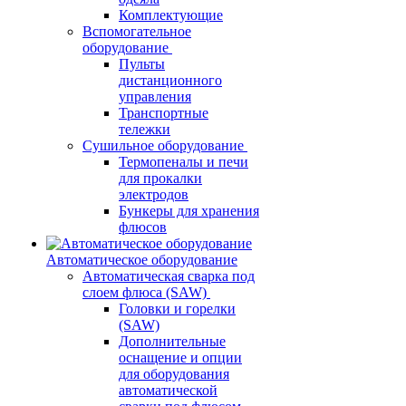
Комплектующие
Вспомогательное
оборудование
Пульты
дистанционного
управления
Транспортные
тележки
Сушильное оборудование
Термопеналы и печи
для прокалки
электродов
Бункеры для хранения
флюсов
Автоматическое оборудование
Автоматическая сварка под
слоем флюса (SAW)
Головки и горелки
(SAW)
Дополнительные
оснащение и опции
для оборудования
автоматической