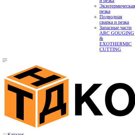
и резка
Экзотермическая
резка
Подводная
сварка и резка
Запасные части
ARC GOUGING
&
EXOTHERMIC
CUTTING
Каталог