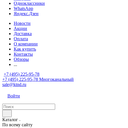
Одноклассники
WhatsApp
Яндекс.Дзен
Новости
Акции
Доставка
Оплата
О компании
Как купить
Контакты
Обзоры
...
+7 (495) 225-95-78
+7 (495) 225-95-78
Многоканальный
sale@ktnd.ru
Войти
Каталог
По всему сайту