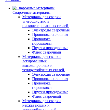
Сварочные материалы
Материалы для сварки
углеродистых и
низколегированных сталей
Электроды сварочные
Проволока сплошная
Проволока
порошковая
Прутки присадочные
Флюс сварочный
Материалы для сварки
легированных
высокопрочных и
теплоустойчивых сталей
Электроды сварочные
Проволока сплошная
Проволока
порошковая
Прутки присадочные
Флюс сварочный
Материалы для сварки
нержавеющих и
жаростойких сталей