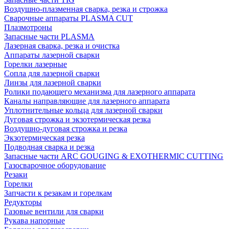
Воздушно-плазменная сварка, резка и строжка
Сварочные аппараты PLASMA CUT
Плазмотроны
Запасные части PLASMA
Лазерная сварка, резка и очистка
Аппараты лазерной сварки
Горелки лазерные
Сопла для лазерной сварки
Линзы для лазерной сварки
Ролики подающего механизма для лазерного аппарата
Каналы направляющие для лазерного аппарата
Уплотнительные кольца для лазерной сварки
Дуговая строжка и экзотермическая резка
Воздушно-дуговая строжка и резка
Экзотермическая резка
Подводная сварка и резка
Запасные части ARC GOUGING & EXOTHERMIC CUTTING
Газосварочное оборудование
Резаки
Горелки
Запчасти к резакам и горелкам
Редукторы
Газовые вентили для сварки
Рукава напорные