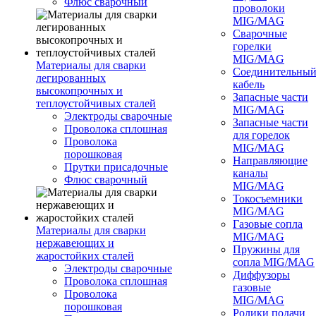
Флюс сварочный
проволоки
MIG/MAG
Сварочные
горелки
MIG/MAG
Материалы для сварки
Соединительны
легированных
кабель
высокопрочных и
Запасные части
теплоустойчивых сталей
MIG/MAG
Электроды сварочные
Запасные части
Проволока сплошная
для горелок
Проволока
MIG/MAG
порошковая
Направляющие
Прутки присадочные
каналы
Флюс сварочный
MIG/MAG
Токосъемники
MIG/MAG
Газовые сопла
Материалы для сварки
MIG/MAG
нержавеющих и
Пружины для
жаростойких сталей
сопла MIG/MAG
Электроды сварочные
Диффузоры
Проволока сплошная
газовые
Проволока
MIG/MAG
порошковая
Ролики подачи