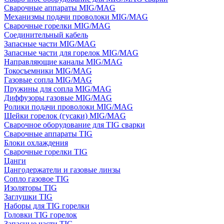
Сварочные аппараты MIG/MAG
Механизмы подачи проволоки MIG/MAG
Сварочные горелки MIG/MAG
Соединительный кабель
Запасные части MIG/MAG
Запасные части для горелок MIG/MAG
Направляющие каналы MIG/MAG
Токосъемники MIG/MAG
Газовые сопла MIG/MAG
Пружины для сопла MIG/MAG
Диффузоры газовые MIG/MAG
Ролики подачи проволоки MIG/MAG
Шейки горелок (гусаки) MIG/MAG
Сварочное оборудование для TIG сварки
Сварочные аппараты TIG
Блоки охлаждения
Сварочные горелки TIG
Цанги
Цангодержатели и газовые линзы
Сопло газовое TIG
Изоляторы TIG
Заглушки TIG
Наборы для TIG горелки
Головки TIG горелок
Запасные части TIG