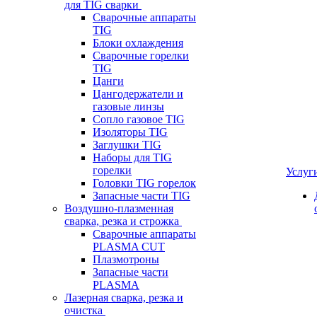
для TIG сварки
Сварочные аппараты
TIG
Блоки охлаждения
Сварочные горелки
TIG
Цанги
Цангодержатели и
газовые линзы
Сопло газовое TIG
Изоляторы TIG
Заглушки TIG
Наборы для TIG
горелки
Услуг
Головки TIG горелок
Запасные части TIG
Воздушно-плазменная
сварка, резка и строжка
Сварочные аппараты
PLASMA CUT
Плазмотроны
Запасные части
PLASMA
Лазерная сварка, резка и
очистка