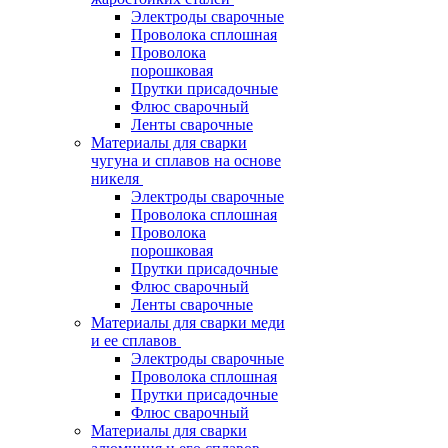
Электроды сварочные
Проволока сплошная
Проволока
порошковая
Прутки присадочные
Флюс сварочный
Ленты сварочные
Материалы для сварки
чугуна и сплавов на основе
никеля
Электроды сварочные
Проволока сплошная
Проволока
порошковая
Прутки присадочные
Флюс сварочный
Ленты сварочные
Материалы для сварки меди
и ее сплавов
Электроды сварочные
Проволока сплошная
Прутки присадочные
Флюс сварочный
Материалы для сварки