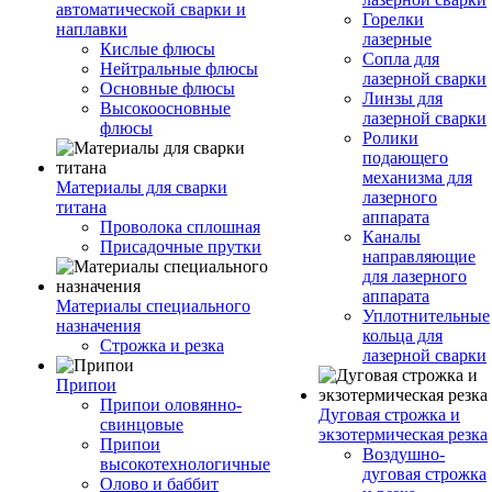
автоматической сварки и
Горелки
наплавки
лазерные
Кислые флюсы
Сопла для
Нейтральные флюсы
лазерной сварки
Основные флюсы
Линзы для
Высокоосновные
лазерной сварки
флюсы
Ролики
подающего
механизма для
Материалы для сварки
лазерного
титана
аппарата
Проволока сплошная
Каналы
Присадочные прутки
направляющие
для лазерного
аппарата
Материалы специального
Уплотнительные
назначения
кольца для
Строжка и резка
лазерной сварки
Припои
Припои оловянно-
Дуговая строжка и
свинцовые
экзотермическая резка
Припои
Воздушно-
высокотехнологичные
дуговая строжка
Олово и баббит