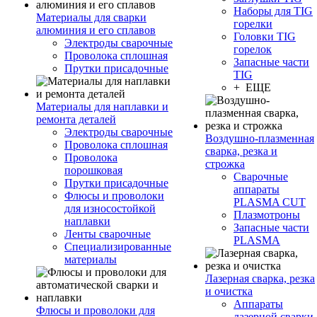
Наборы для TIG
Материалы для сварки
горелки
алюминия и его сплавов
Головки TIG
Электроды сварочные
горелок
Проволока сплошная
Запасные части
Прутки присадочные
TIG
+ ЕЩЕ
Материалы для наплавки и
ремонта деталей
Электроды сварочные
Воздушно-плазменная
Проволока сплошная
сварка, резка и
Проволока
строжка
порошковая
Сварочные
Прутки присадочные
аппараты
Флюсы и проволоки
PLASMA CUT
для износостойкой
Плазмотроны
наплавки
Запасные части
Ленты сварочные
PLASMA
Специализированные
материалы
Лазерная сварка, резка
и очистка
Аппараты
Флюсы и проволоки для
лазерной сварки