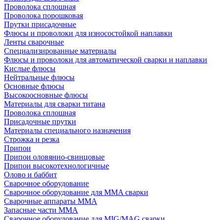
Проволока сплошная
Проволока порошковая
Прутки присадочные
Флюсы и проволоки для износостойкой наплавки
Ленты сварочные
Специализированные материалы
Флюсы и проволоки для автоматической сварки и наплавки
Кислые флюсы
Нейтральные флюсы
Основные флюсы
Высокоосновные флюсы
Материалы для сварки титана
Проволока сплошная
Присадочные прутки
Материалы специального назначения
Строжка и резка
Припои
Припои оловянно-свинцовые
Припои высокотехнологичные
Олово и баббит
Сварочное оборудование
Сварочное оборудование для MMA сварки
Сварочные аппараты MMA
Запасные части MMA
Сварочное оборудование для MIG/MAG сварки