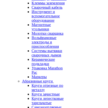
Клеммы заземления
Сварочный кабель
Инструмент и
вспомогательное
оборудование
Магнитные
угольники
Молотки сварщика
Вольфрамовые
электроды и
приспособления
Системы вытяжки
сварочных дымов
Керамические
подкладки
Упаковка Marathon
Pac
Маркеры
Абразивные круги
Круги отрезные по
металлу
Круги зачистные
Круги лепестковые
тарельчатые
Самозацепляемые