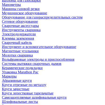
Баллоны для газосварки
Манометры
Машины газовой резки
Медицинское оборудование
Оборудование для газораспределительных систем
Сетевое оборудование
Сварочные аксессуары
Инструменты сварщика
Электрододержатели
Клеммы заземления
Сварочный кабель
Инструмент и вспомогательное оборудование
Магнитные угольники
Молотки сварщика
Вольфрамовые электроды и приспособления
Системы вытяжки сварочных дымов
Керамические подкладки
Упаковка Marathon Pac
Маркеры
Абразивные круги
Круги отрезные по металлу
Круги зачистные
Круги лепестковые тарельчатые
Самозацепляемые шлифовальные круги
Шлифовальные листы