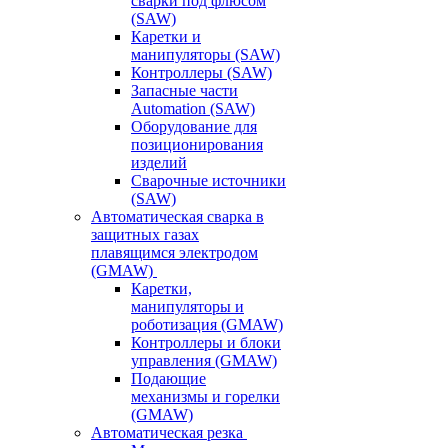
сварки под флюсом
(SAW)
Каретки и
манипуляторы (SAW)
Контроллеры (SAW)
Запасные части
Automation (SAW)
Оборудование для
позиционирования
изделий
Сварочные источники
(SAW)
Автоматическая сварка в
защитных газах
плавящимся электродом
(GMAW)
Каретки,
манипуляторы и
роботизация (GMAW)
Контроллеры и блоки
управления (GMAW)
Подающие
механизмы и горелки
(GMAW)
Автоматическая резка