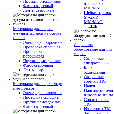
Прутки присадочные
проволоки
Флюс сварочный
MIG/MAG
Ленты сварочные
Шейки горелок
(гусаки)
MIG/MAG
+ ЕЩЕ
Материалы для сварки
чугуна и сплавов на основе
никеля
Электроды сварочные
Сварочное
Проволока сплошная
оборудование для TIG
Проволока
сварки
порошковая
Сварочные
Прутки присадочные
аппараты TIG
Флюс сварочный
Блоки
Ленты сварочные
охлаждения
Сварочные
горелки TIG
Материалы для сварки меди
Цанги
и ее сплавов
Цангодержатели
Электроды сварочные
и газовые линзы
Проволока сплошная
Сопло газовое
Прутки присадочные
TIG
Флюс сварочный
Изоляторы TIG
Заглушки TIG