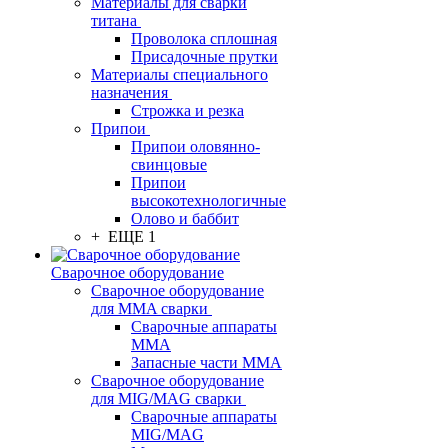
Материалы для сварки
титана
Проволока сплошная
Присадочные прутки
Материалы специального
назначения
Строжка и резка
Припои
Припои оловянно-
свинцовые
Припои
высокотехнологичные
Олово и баббит
+ ЕЩЕ 1
Сварочное оборудование
Сварочное оборудование
для MMA сварки
Сварочные аппараты
MMA
Запасные части MMA
Сварочное оборудование
для MIG/MAG сварки
Сварочные аппараты
MIG/MAG