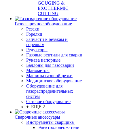
GOUGING &
EXOTHERMIC
CUTTING
Газосварочное оборудование
Резаки
Горелки
Запчасти к резакам и
горелкам
Редукторы
Газовые вентили для сварки
Рукава напорные
Баллоны для газосварки
Манометры
Машины газовой резки
Медицинское оборудование
Оборудование для
газораспределительных
систем
Сетевое оборудование
+ ЕЩЕ 2
Сварочные аксессуары
Инструменты сварщика
Электрододержатели