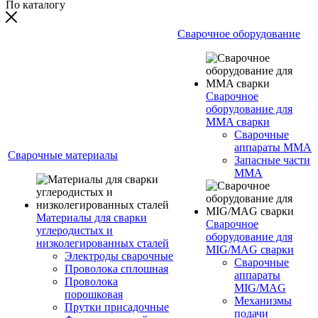
По каталогу
Сварочное оборудование
Сварочное
оборудование для
MMA сварки
Сварочные
аппараты MMA
Сварочные материалы
Запасные части
MMA
Материалы для сварки
Сварочное
углеродистых и
оборудование для
низколегированных сталей
MIG/MAG сварки
Электроды сварочные
Сварочные
Проволока сплошная
аппараты
Проволока
MIG/MAG
порошковая
Механизмы
Прутки присадочные
подачи