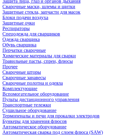
Защита лица, глаз и органов дыхания
Сварочные маски, шлемы и щитки
Защитные стекла, запчасти для масок
Блоки подачи воздуха
Защитные очки
Респираторы
Спецодежда для сварщиков
Одежда сварщика
Обувь сварщика
Перчатки сварочные
Химические материалы для сварки
Травильные пасты, спреи, флюсы
Прочее
Сварочные шторы
Сварочные занавесы
Сварочные полотна и одеяла
Комплектующие
Вспомогательное оборудование
Пульты дистанционного управления
Транспортные тележки
Сушильное оборудование
Термопеналы и печи для прокалки электродов
Бункеры для хранения флюсов
Автоматическое оборудование
Автоматическая сварка под слоем флюса (SAW)