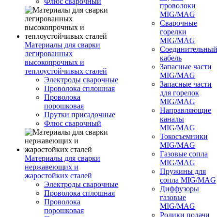
Флюс сварочный
проволоки
MIG/MAG
Сварочные
горелки
MIG/MAG
Материалы для сварки
Соединительны
легированных
кабель
высокопрочных и
Запасные части
теплоустойчивых сталей
MIG/MAG
Электроды сварочные
Запасные части
Проволока сплошная
для горелок
Проволока
MIG/MAG
порошковая
Направляющие
Прутки присадочные
каналы
Флюс сварочный
MIG/MAG
Токосъемники
MIG/MAG
Газовые сопла
Материалы для сварки
MIG/MAG
нержавеющих и
Пружины для
жаростойких сталей
сопла MIG/MAG
Электроды сварочные
Диффузоры
Проволока сплошная
газовые
Проволока
MIG/MAG
порошковая
Ролики подачи