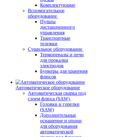
Комплектующие
Вспомогательное
оборудование
Пульты
дистанционного
управления
Транспортные
тележки
Сушильное оборудование
Термопеналы и печи
для прокалки
электродов
Бункеры для хранения
флюсов
Автоматическое оборудование
Автоматическая сварка под
слоем флюса (SAW)
Головки и горелки
(SAW)
Дополнительные
оснащение и опции
для оборудования
автоматической