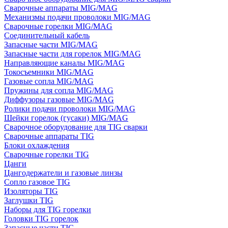
Сварочные аппараты MIG/MAG
Механизмы подачи проволоки MIG/MAG
Сварочные горелки MIG/MAG
Соединительный кабель
Запасные части MIG/MAG
Запасные части для горелок MIG/MAG
Направляющие каналы MIG/MAG
Токосъемники MIG/MAG
Газовые сопла MIG/MAG
Пружины для сопла MIG/MAG
Диффузоры газовые MIG/MAG
Ролики подачи проволоки MIG/MAG
Шейки горелок (гусаки) MIG/MAG
Сварочное оборудование для TIG сварки
Сварочные аппараты TIG
Блоки охлаждения
Сварочные горелки TIG
Цанги
Цангодержатели и газовые линзы
Сопло газовое TIG
Изоляторы TIG
Заглушки TIG
Наборы для TIG горелки
Головки TIG горелок
Запасные части TIG