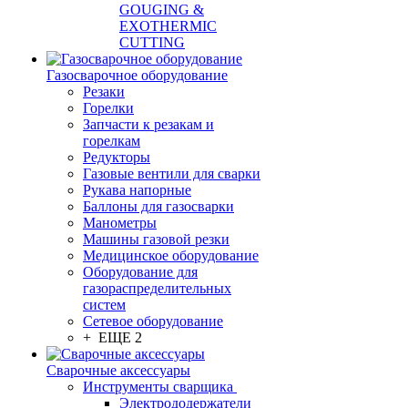
GOUGING &
EXOTHERMIC
CUTTING
Газосварочное оборудование
Резаки
Горелки
Запчасти к резакам и
горелкам
Редукторы
Газовые вентили для сварки
Рукава напорные
Баллоны для газосварки
Манометры
Машины газовой резки
Медицинское оборудование
Оборудование для
газораспределительных
систем
Сетевое оборудование
+ ЕЩЕ 2
Сварочные аксессуары
Инструменты сварщика
Электрододержатели