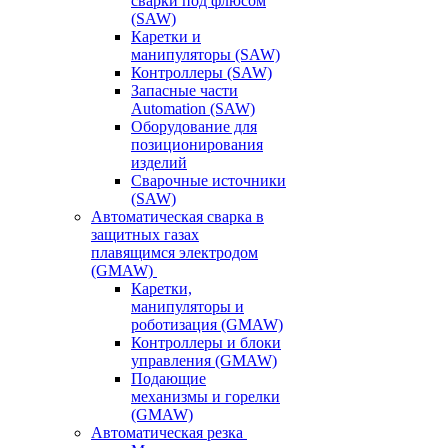
сварки под флюсом
(SAW)
Каретки и
манипуляторы (SAW)
Контроллеры (SAW)
Запасные части
Automation (SAW)
Оборудование для
позиционирования
изделий
Сварочные источники
(SAW)
Автоматическая сварка в
защитных газах
плавящимся электродом
(GMAW)
Каретки,
манипуляторы и
роботизация (GMAW)
Контроллеры и блоки
управления (GMAW)
Подающие
механизмы и горелки
(GMAW)
Автоматическая резка