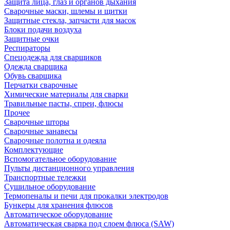
Защита лица, глаз и органов дыхания
Сварочные маски, шлемы и щитки
Защитные стекла, запчасти для масок
Блоки подачи воздуха
Защитные очки
Респираторы
Спецодежда для сварщиков
Одежда сварщика
Обувь сварщика
Перчатки сварочные
Химические материалы для сварки
Травильные пасты, спреи, флюсы
Прочее
Сварочные шторы
Сварочные занавесы
Сварочные полотна и одеяла
Комплектующие
Вспомогательное оборудование
Пульты дистанционного управления
Транспортные тележки
Сушильное оборудование
Термопеналы и печи для прокалки электродов
Бункеры для хранения флюсов
Автоматическое оборудование
Автоматическая сварка под слоем флюса (SAW)