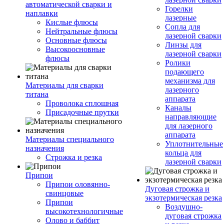
автоматической сварки и
Горелки
наплавки
лазерные
Кислые флюсы
Сопла для
Нейтральные флюсы
лазерной сварки
Основные флюсы
Линзы для
Высокоосновные
лазерной сварки
флюсы
Ролики
подающего
механизма для
Материалы для сварки
лазерного
титана
аппарата
Проволока сплошная
Каналы
Присадочные прутки
направляющие
для лазерного
аппарата
Материалы специального
Уплотнительные
назначения
кольца для
Строжка и резка
лазерной сварки
Припои
Припои оловянно-
Дуговая строжка и
свинцовые
экзотермическая резка
Припои
Воздушно-
высокотехнологичные
дуговая строжка
Олово и баббит