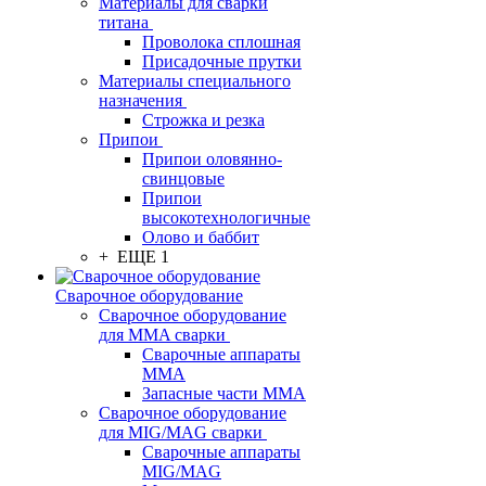
Материалы для сварки
титана
Проволока сплошная
Присадочные прутки
Материалы специального
назначения
Строжка и резка
Припои
Припои оловянно-
свинцовые
Припои
высокотехнологичные
Олово и баббит
+ ЕЩЕ 1
Сварочное оборудование
Сварочное оборудование
для MMA сварки
Сварочные аппараты
MMA
Запасные части MMA
Сварочное оборудование
для MIG/MAG сварки
Сварочные аппараты
MIG/MAG