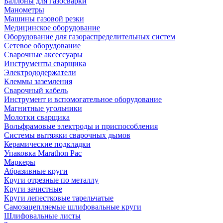
Баллоны для газосварки
Манометры
Машины газовой резки
Медицинское оборудование
Оборудование для газораспределительных систем
Сетевое оборудование
Сварочные аксессуары
Инструменты сварщика
Электрододержатели
Клеммы заземления
Сварочный кабель
Инструмент и вспомогательное оборудование
Магнитные угольники
Молотки сварщика
Вольфрамовые электроды и приспособления
Системы вытяжки сварочных дымов
Керамические подкладки
Упаковка Marathon Pac
Маркеры
Абразивные круги
Круги отрезные по металлу
Круги зачистные
Круги лепестковые тарельчатые
Самозацепляемые шлифовальные круги
Шлифовальные листы