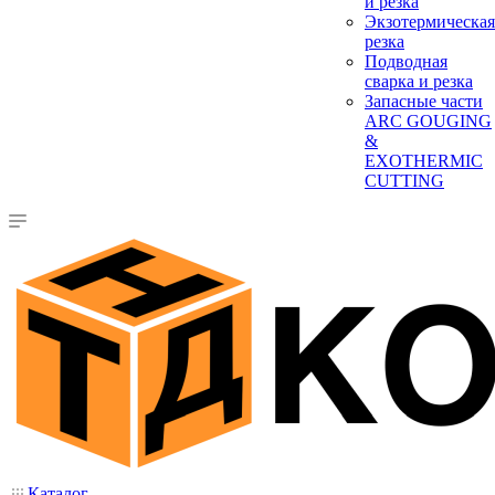
и резка
Экзотермическая
резка
Подводная
сварка и резка
Запасные части
ARC GOUGING
&
EXOTHERMIC
CUTTING
Каталог