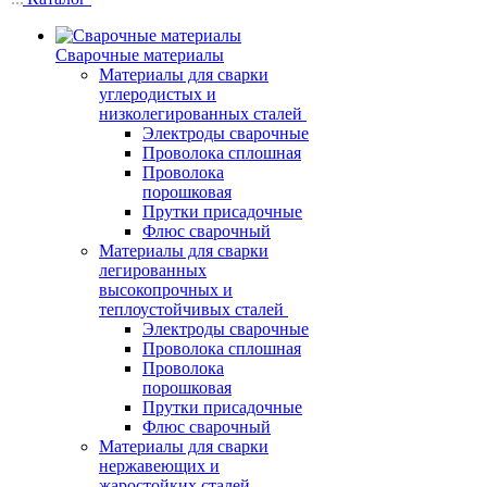
Сварочные материалы
Материалы для сварки
углеродистых и
низколегированных сталей
Электроды сварочные
Проволока сплошная
Проволока
порошковая
Прутки присадочные
Флюс сварочный
Материалы для сварки
легированных
высокопрочных и
теплоустойчивых сталей
Электроды сварочные
Проволока сплошная
Проволока
порошковая
Прутки присадочные
Флюс сварочный
Материалы для сварки
нержавеющих и
жаростойких сталей