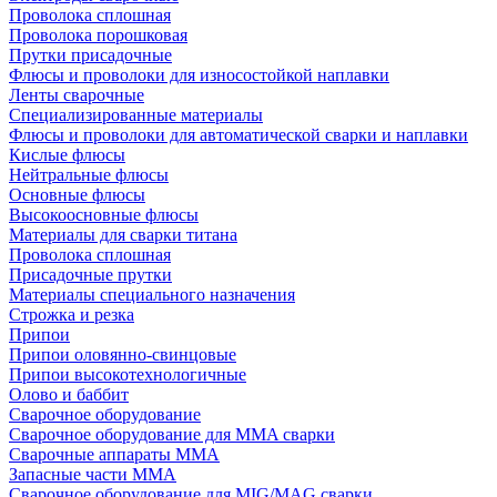
Проволока сплошная
Проволока порошковая
Прутки присадочные
Флюсы и проволоки для износостойкой наплавки
Ленты сварочные
Специализированные материалы
Флюсы и проволоки для автоматической сварки и наплавки
Кислые флюсы
Нейтральные флюсы
Основные флюсы
Высокоосновные флюсы
Материалы для сварки титана
Проволока сплошная
Присадочные прутки
Материалы специального назначения
Строжка и резка
Припои
Припои оловянно-свинцовые
Припои высокотехнологичные
Олово и баббит
Сварочное оборудование
Сварочное оборудование для MMA сварки
Сварочные аппараты MMA
Запасные части MMA
Сварочное оборудование для MIG/MAG сварки