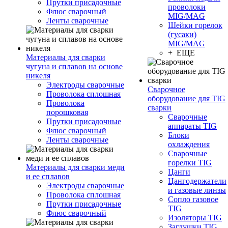
Прутки присадочные
проволоки
Флюс сварочный
MIG/MAG
Ленты сварочные
Шейки горелок
(гусаки)
MIG/MAG
+ ЕЩЕ
Материалы для сварки
чугуна и сплавов на основе
никеля
Электроды сварочные
Сварочное
Проволока сплошная
оборудование для TIG
Проволока
сварки
порошковая
Сварочные
Прутки присадочные
аппараты TIG
Флюс сварочный
Блоки
Ленты сварочные
охлаждения
Сварочные
горелки TIG
Материалы для сварки меди
Цанги
и ее сплавов
Цангодержатели
Электроды сварочные
и газовые линзы
Проволока сплошная
Сопло газовое
Прутки присадочные
TIG
Флюс сварочный
Изоляторы TIG
Заглушки TIG