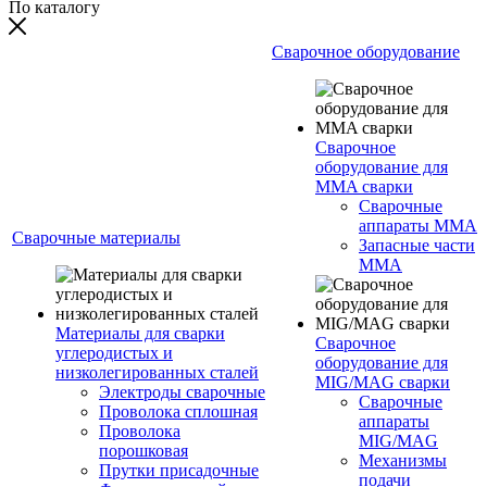
По каталогу
Сварочное оборудование
Сварочное
оборудование для
MMA сварки
Сварочные
аппараты MMA
Сварочные материалы
Запасные части
MMA
Материалы для сварки
Сварочное
углеродистых и
оборудование для
низколегированных сталей
MIG/MAG сварки
Электроды сварочные
Сварочные
Проволока сплошная
аппараты
Проволока
MIG/MAG
порошковая
Механизмы
Прутки присадочные
подачи