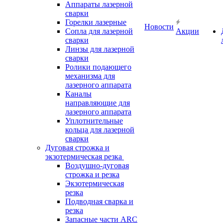
Аппараты лазерной
сварки
Горелки лазерные
Новости
Сопла для лазерной
Акции
сварки
Линзы для лазерной
сварки
Ролики подающего
механизма для
лазерного аппарата
Каналы
направляющие для
лазерного аппарата
Уплотнительные
кольца для лазерной
сварки
Дуговая строжка и
экзотермическая резка
Воздушно-дуговая
строжка и резка
Экзотермическая
резка
Подводная сварка и
резка
Запасные части ARC