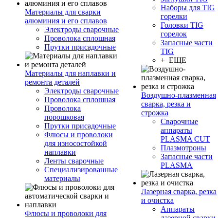
Наборы для TIG
Материалы для сварки
горелки
алюминия и его сплавов
Головки TIG
Электроды сварочные
горелок
Проволока сплошная
Запасные части
Прутки присадочные
TIG
+ ЕЩЕ
Материалы для наплавки и
ремонта деталей
Электроды сварочные
Воздушно-плазменная
Проволока сплошная
сварка, резка и
Проволока
строжка
порошковая
Сварочные
Прутки присадочные
аппараты
Флюсы и проволоки
PLASMA CUT
для износостойкой
Плазмотроны
наплавки
Запасные части
Ленты сварочные
PLASMA
Специализированные
материалы
Лазерная сварка, резка
и очистка
Аппараты
Флюсы и проволоки для
лазерной сварки