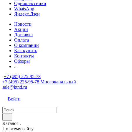
Одноклассники
WhatsApp
Яндекс.Дзен
Новости
Акции
Доставка
Оплата
О компании
Как купить
Контакты
Обзоры
...
+7 (495) 225-95-78
+7 (495) 225-95-78
Многоканальный
sale@ktnd.ru
Войти
Каталог
По всему сайту