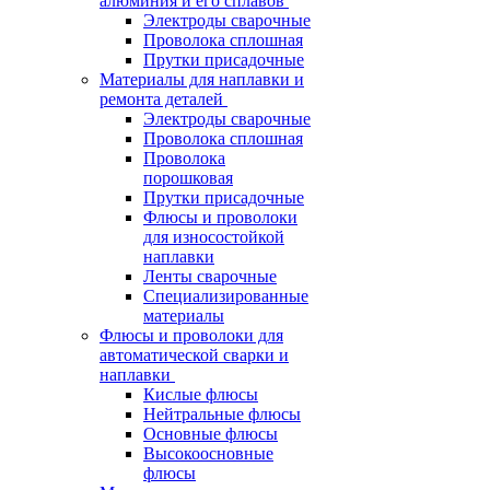
алюминия и его сплавов
Электроды сварочные
Проволока сплошная
Прутки присадочные
Материалы для наплавки и
ремонта деталей
Электроды сварочные
Проволока сплошная
Проволока
порошковая
Прутки присадочные
Флюсы и проволоки
для износостойкой
наплавки
Ленты сварочные
Специализированные
материалы
Флюсы и проволоки для
автоматической сварки и
наплавки
Кислые флюсы
Нейтральные флюсы
Основные флюсы
Высокоосновные
флюсы