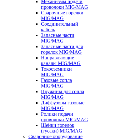
Механизмы подачи
проволоки MIG/MAG
Сварочные горелки
MIG/MAG
Соединительный
кабель
Запасные части
MIG/MAG
Запасные части для
горелок MIG/MAG
Направляющие
каналы MIG/MAG
Токосъемники
MIG/MAG
Газовые сопла
MIG/MAG
Пружины для сопла
MIG/MAG
Диффузоры газовые
MIG/MAG
Ролики подачи
проволоки MIG/MAG
Шейки горелок
(гусаки) MIG/MAG
Сварочное оборудование