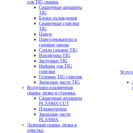
для TIG сварки
Сварочные аппараты
TIG
Блоки охлаждения
Сварочные горелки
TIG
Цанги
Цангодержатели и
газовые линзы
Сопло газовое TIG
Изоляторы TIG
Заглушки TIG
Наборы для TIG
горелки
Услуг
Головки TIG горелок
Запасные части TIG
Воздушно-плазменная
сварка, резка и строжка
Сварочные аппараты
PLASMA CUT
Плазмотроны
Запасные части
PLASMA
Лазерная сварка, резка и
очистка