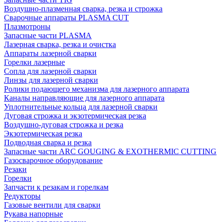
Воздушно-плазменная сварка, резка и строжка
Сварочные аппараты PLASMA CUT
Плазмотроны
Запасные части PLASMA
Лазерная сварка, резка и очистка
Аппараты лазерной сварки
Горелки лазерные
Сопла для лазерной сварки
Линзы для лазерной сварки
Ролики подающего механизма для лазерного аппарата
Каналы направляющие для лазерного аппарата
Уплотнительные кольца для лазерной сварки
Дуговая строжка и экзотермическая резка
Воздушно-дуговая строжка и резка
Экзотермическая резка
Подводная сварка и резка
Запасные части ARC GOUGING & EXOTHERMIC CUTTING
Газосварочное оборудование
Резаки
Горелки
Запчасти к резакам и горелкам
Редукторы
Газовые вентили для сварки
Рукава напорные