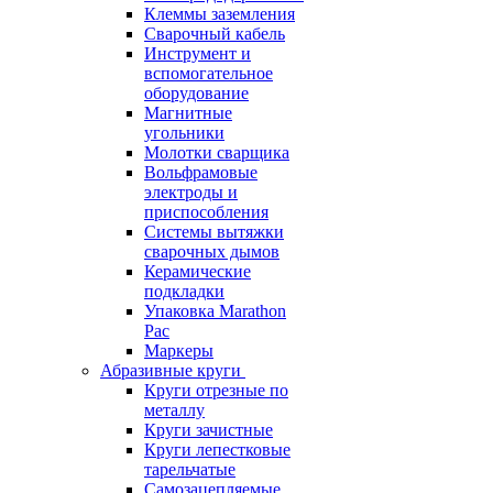
Клеммы заземления
Сварочный кабель
Инструмент и
вспомогательное
оборудование
Магнитные
угольники
Молотки сварщика
Вольфрамовые
электроды и
приспособления
Системы вытяжки
сварочных дымов
Керамические
подкладки
Упаковка Marathon
Pac
Маркеры
Абразивные круги
Круги отрезные по
металлу
Круги зачистные
Круги лепестковые
тарельчатые
Самозацепляемые