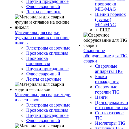
Прутки присадочные
проволоки
Флюс сварочный
MIG/MAG
Ленты сварочные
Шейки горелок
(гусаки)
MIG/MAG
+ ЕЩЕ
Материалы для сварки
чугуна и сплавов на основе
никеля
Электроды сварочные
Сварочное
Проволока сплошная
оборудование для TIG
Проволока
сварки
порошковая
Сварочные
Прутки присадочные
аппараты TIG
Флюс сварочный
Блоки
Ленты сварочные
охлаждения
Сварочные
горелки TIG
Материалы для сварки меди
Цанги
и ее сплавов
Цангодержатели
Электроды сварочные
и газовые линзы
Проволока сплошная
Сопло газовое
Прутки присадочные
TIG
Флюс сварочный
Изоляторы TIG
Заглушки TIG