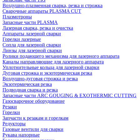
Воздушно-плазменная сварка, резка и строжка
Сварочные аппараты PLASMA CUT
Плазмотроны
Запасные части PLASMA
Лазерная сварка, резка и очистка
Аппараты лазерной сварки
Горелки лазерные
Сопла для лазерной сварки
Линзы для лазерной сварки
Ролики подающего механизма для лазерного аппарата
Каналы направляющие для лазерного аппарата
Уплотнительные кольца для лазерной сварки
Дуговая строжка и экзотермическая резка
Воздушно-дуговая строжка и резка
Экзотермическая резка
Подводная сварка и резка
Запасные части ARC GOUGING & EXOTHERMIC CUTTING
Газосварочное оборудование
Резаки
Горелки
Запчасти к резакам и горелкам
Редукторы
Газовые вентили для сварки
Рукава напорные