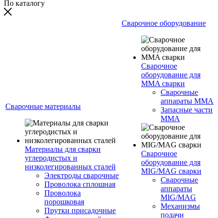
По каталогу
Сварочное оборудование
Сварочное
оборудование для
MMA сварки
Сварочные
аппараты MMA
Сварочные материалы
Запасные части
MMA
Материалы для сварки
Сварочное
углеродистых и
оборудование для
низколегированных сталей
MIG/MAG сварки
Электроды сварочные
Сварочные
Проволока сплошная
аппараты
Проволока
MIG/MAG
порошковая
Механизмы
Прутки присадочные
подачи