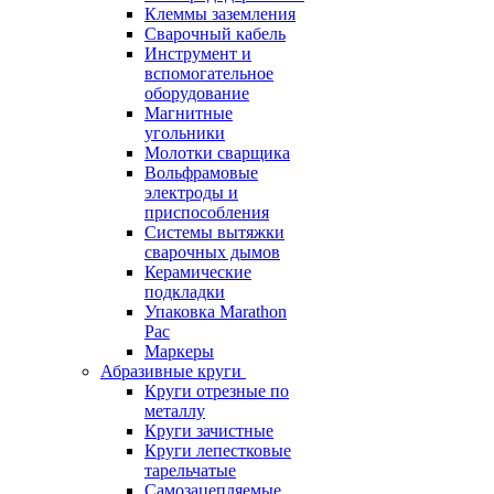
Клеммы заземления
Сварочный кабель
Инструмент и
вспомогательное
оборудование
Магнитные
угольники
Молотки сварщика
Вольфрамовые
электроды и
приспособления
Системы вытяжки
сварочных дымов
Керамические
подкладки
Упаковка Marathon
Pac
Маркеры
Абразивные круги
Круги отрезные по
металлу
Круги зачистные
Круги лепестковые
тарельчатые
Самозацепляемые