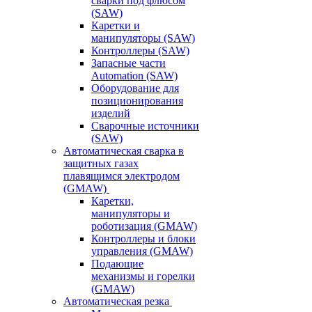
сварки под флюсом
(SAW)
Каретки и
манипуляторы (SAW)
Контроллеры (SAW)
Запасные части
Automation (SAW)
Оборудование для
позиционирования
изделий
Сварочные источники
(SAW)
Автоматическая сварка в
защитных газах
плавящимся электродом
(GMAW)
Каретки,
манипуляторы и
роботизация (GMAW)
Контроллеры и блоки
управления (GMAW)
Подающие
механизмы и горелки
(GMAW)
Автоматическая резка