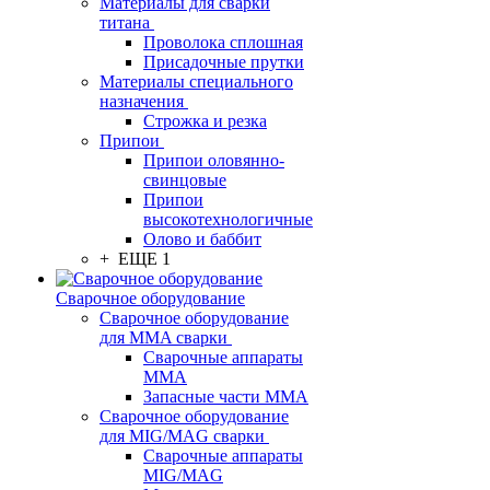
Материалы для сварки
титана
Проволока сплошная
Присадочные прутки
Материалы специального
назначения
Строжка и резка
Припои
Припои оловянно-
свинцовые
Припои
высокотехнологичные
Олово и баббит
+ ЕЩЕ 1
Сварочное оборудование
Сварочное оборудование
для MMA сварки
Сварочные аппараты
MMA
Запасные части MMA
Сварочное оборудование
для MIG/MAG сварки
Сварочные аппараты
MIG/MAG