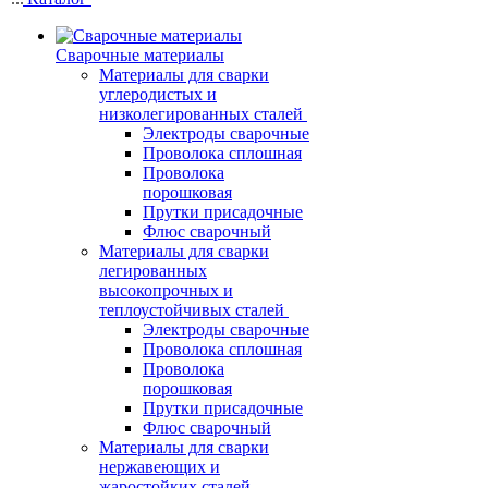
Сварочные материалы
Материалы для сварки
углеродистых и
низколегированных сталей
Электроды сварочные
Проволока сплошная
Проволока
порошковая
Прутки присадочные
Флюс сварочный
Материалы для сварки
легированных
высокопрочных и
теплоустойчивых сталей
Электроды сварочные
Проволока сплошная
Проволока
порошковая
Прутки присадочные
Флюс сварочный
Материалы для сварки
нержавеющих и
жаростойких сталей