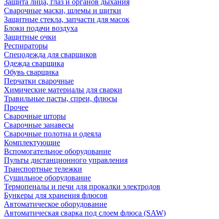
Защита лица, глаз и органов дыхания
Сварочные маски, шлемы и щитки
Защитные стекла, запчасти для масок
Блоки подачи воздуха
Защитные очки
Респираторы
Спецодежда для сварщиков
Одежда сварщика
Обувь сварщика
Перчатки сварочные
Химические материалы для сварки
Травильные пасты, спреи, флюсы
Прочее
Сварочные шторы
Сварочные занавесы
Сварочные полотна и одеяла
Комплектующие
Вспомогательное оборудование
Пульты дистанционного управления
Транспортные тележки
Сушильное оборудование
Термопеналы и печи для прокалки электродов
Бункеры для хранения флюсов
Автоматическое оборудование
Автоматическая сварка под слоем флюса (SAW)