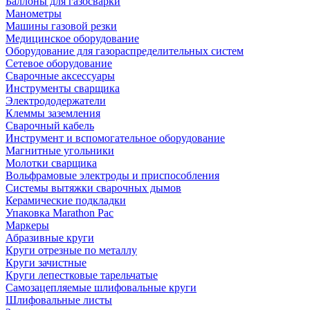
Баллоны для газосварки
Манометры
Машины газовой резки
Медицинское оборудование
Оборудование для газораспределительных систем
Сетевое оборудование
Сварочные аксессуары
Инструменты сварщика
Электрододержатели
Клеммы заземления
Сварочный кабель
Инструмент и вспомогательное оборудование
Магнитные угольники
Молотки сварщика
Вольфрамовые электроды и приспособления
Системы вытяжки сварочных дымов
Керамические подкладки
Упаковка Marathon Pac
Маркеры
Абразивные круги
Круги отрезные по металлу
Круги зачистные
Круги лепестковые тарельчатые
Самозацепляемые шлифовальные круги
Шлифовальные листы