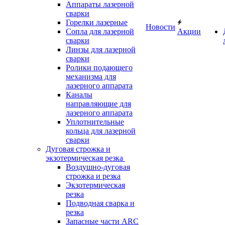
Аппараты лазерной
сварки
Горелки лазерные
Новости
Сопла для лазерной
Акции
сварки
Линзы для лазерной
сварки
Ролики подающего
механизма для
лазерного аппарата
Каналы
направляющие для
лазерного аппарата
Уплотнительные
кольца для лазерной
сварки
Дуговая строжка и
экзотермическая резка
Воздушно-дуговая
строжка и резка
Экзотермическая
резка
Подводная сварка и
резка
Запасные части ARC