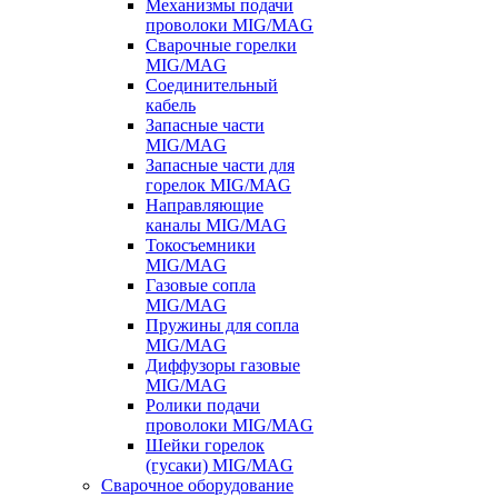
Механизмы подачи
проволоки MIG/MAG
Сварочные горелки
MIG/MAG
Соединительный
кабель
Запасные части
MIG/MAG
Запасные части для
горелок MIG/MAG
Направляющие
каналы MIG/MAG
Токосъемники
MIG/MAG
Газовые сопла
MIG/MAG
Пружины для сопла
MIG/MAG
Диффузоры газовые
MIG/MAG
Ролики подачи
проволоки MIG/MAG
Шейки горелок
(гусаки) MIG/MAG
Сварочное оборудование