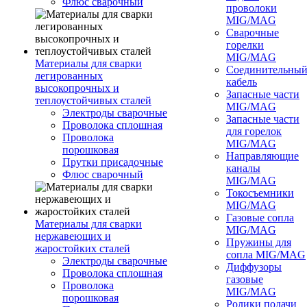
Флюс сварочный
проволоки
MIG/MAG
Сварочные
горелки
MIG/MAG
Материалы для сварки
Соединительны
легированных
кабель
высокопрочных и
Запасные части
теплоустойчивых сталей
MIG/MAG
Электроды сварочные
Запасные части
Проволока сплошная
для горелок
Проволока
MIG/MAG
порошковая
Направляющие
Прутки присадочные
каналы
Флюс сварочный
MIG/MAG
Токосъемники
MIG/MAG
Газовые сопла
Материалы для сварки
MIG/MAG
нержавеющих и
Пружины для
жаростойких сталей
сопла MIG/MAG
Электроды сварочные
Диффузоры
Проволока сплошная
газовые
Проволока
MIG/MAG
порошковая
Ролики подачи