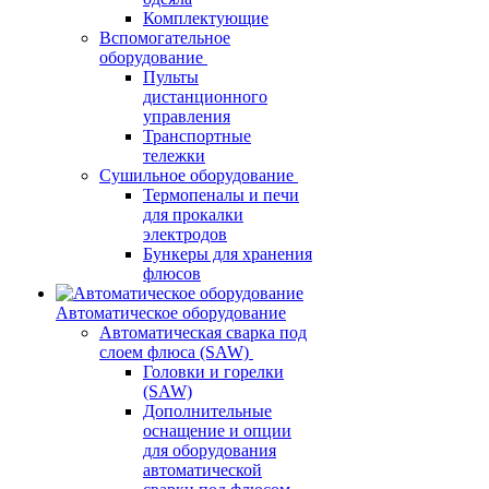
Комплектующие
Вспомогательное
оборудование
Пульты
дистанционного
управления
Транспортные
тележки
Сушильное оборудование
Термопеналы и печи
для прокалки
электродов
Бункеры для хранения
флюсов
Автоматическое оборудование
Автоматическая сварка под
слоем флюса (SAW)
Головки и горелки
(SAW)
Дополнительные
оснащение и опции
для оборудования
автоматической