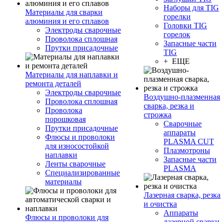
Наборы для TIG
Материалы для сварки
горелки
алюминия и его сплавов
Головки TIG
Электроды сварочные
горелок
Проволока сплошная
Запасные части
Прутки присадочные
TIG
+ ЕЩЕ
Материалы для наплавки и
ремонта деталей
Электроды сварочные
Воздушно-плазменная
Проволока сплошная
сварка, резка и
Проволока
строжка
порошковая
Сварочные
Прутки присадочные
аппараты
Флюсы и проволоки
PLASMA CUT
для износостойкой
Плазмотроны
наплавки
Запасные части
Ленты сварочные
PLASMA
Специализированные
материалы
Лазерная сварка, резка
и очистка
Аппараты
Флюсы и проволоки для
лазерной сварки