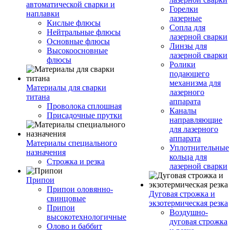
автоматической сварки и
Горелки
наплавки
лазерные
Кислые флюсы
Сопла для
Нейтральные флюсы
лазерной сварки
Основные флюсы
Линзы для
Высокоосновные
лазерной сварки
флюсы
Ролики
подающего
механизма для
Материалы для сварки
лазерного
титана
аппарата
Проволока сплошная
Каналы
Присадочные прутки
направляющие
для лазерного
аппарата
Материалы специального
Уплотнительные
назначения
кольца для
Строжка и резка
лазерной сварки
Припои
Припои оловянно-
Дуговая строжка и
свинцовые
экзотермическая резка
Припои
Воздушно-
высокотехнологичные
дуговая строжка
Олово и баббит