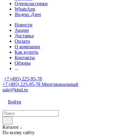
Одноклассники
WhatsApp
Яндекс.Дзен
Новости
Акции
Доставка
Оплата
О компании
Как купить
Контакты
Обзоры
...
+7 (495) 225-95-78
+7 (495) 225-95-78
Многоканальный
sale@ktnd.ru
Войти
Каталог
По всему сайту