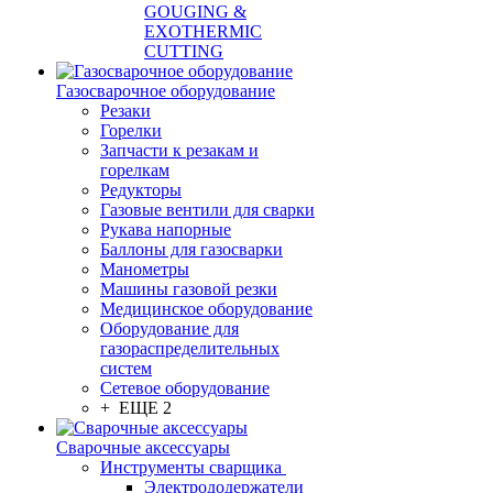
GOUGING &
EXOTHERMIC
CUTTING
Газосварочное оборудование
Резаки
Горелки
Запчасти к резакам и
горелкам
Редукторы
Газовые вентили для сварки
Рукава напорные
Баллоны для газосварки
Манометры
Машины газовой резки
Медицинское оборудование
Оборудование для
газораспределительных
систем
Сетевое оборудование
+ ЕЩЕ 2
Сварочные аксессуары
Инструменты сварщика
Электрододержатели