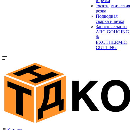
и резка
Экзотермическая
резка
Подводная
сварка и резка
Запасные части
ARC GOUGING
&
EXOTHERMIC
CUTTING
Каталог