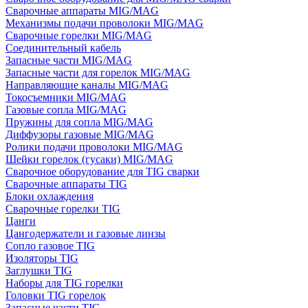
Сварочные аппараты MIG/MAG
Механизмы подачи проволоки MIG/MAG
Сварочные горелки MIG/MAG
Соединительный кабель
Запасные части MIG/MAG
Запасные части для горелок MIG/MAG
Направляющие каналы MIG/MAG
Токосъемники MIG/MAG
Газовые сопла MIG/MAG
Пружины для сопла MIG/MAG
Диффузоры газовые MIG/MAG
Ролики подачи проволоки MIG/MAG
Шейки горелок (гусаки) MIG/MAG
Сварочное оборудование для TIG сварки
Сварочные аппараты TIG
Блоки охлаждения
Сварочные горелки TIG
Цанги
Цангодержатели и газовые линзы
Сопло газовое TIG
Изоляторы TIG
Заглушки TIG
Наборы для TIG горелки
Головки TIG горелок
Запасные части TIG