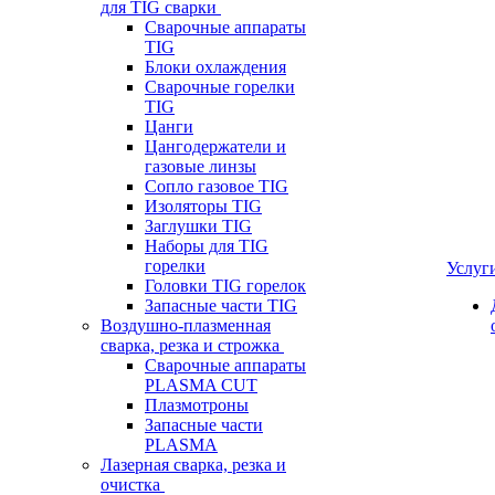
для TIG сварки
Сварочные аппараты
TIG
Блоки охлаждения
Сварочные горелки
TIG
Цанги
Цангодержатели и
газовые линзы
Сопло газовое TIG
Изоляторы TIG
Заглушки TIG
Наборы для TIG
горелки
Услуг
Головки TIG горелок
Запасные части TIG
Воздушно-плазменная
сварка, резка и строжка
Сварочные аппараты
PLASMA CUT
Плазмотроны
Запасные части
PLASMA
Лазерная сварка, резка и
очистка