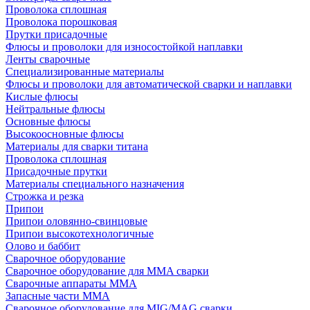
Проволока сплошная
Проволока порошковая
Прутки присадочные
Флюсы и проволоки для износостойкой наплавки
Ленты сварочные
Специализированные материалы
Флюсы и проволоки для автоматической сварки и наплавки
Кислые флюсы
Нейтральные флюсы
Основные флюсы
Высокоосновные флюсы
Материалы для сварки титана
Проволока сплошная
Присадочные прутки
Материалы специального назначения
Строжка и резка
Припои
Припои оловянно-свинцовые
Припои высокотехнологичные
Олово и баббит
Сварочное оборудование
Сварочное оборудование для MMA сварки
Сварочные аппараты MMA
Запасные части MMA
Сварочное оборудование для MIG/MAG сварки