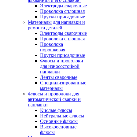
алюминия и его сплавов
Электроды сварочные
Проволока сплошная
Прутки присадочные
Материалы для наплавки и
ремонта деталей
Электроды сварочные
Проволока сплошная
Проволока
порошковая
Прутки присадочные
Флюсы и проволоки
для износостойкой
наплавки
Ленты сварочные
Специализированные
материалы
Флюсы и проволоки для
автоматической сварки и
наплавки
Кислые флюсы
Нейтральные флюсы
Основные флюсы
Высокоосновные
флюсы