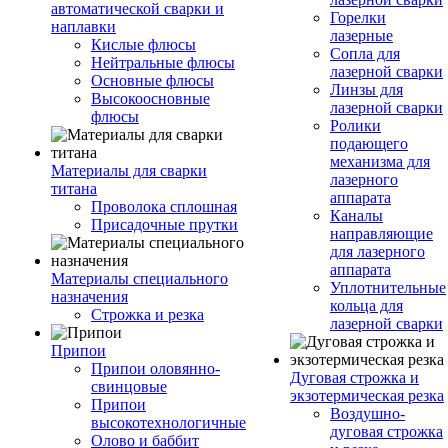
автоматической сварки и
Горелки
наплавки
лазерные
Кислые флюсы
Сопла для
Нейтральные флюсы
лазерной сварки
Основные флюсы
Линзы для
Высокоосновные
лазерной сварки
флюсы
Ролики
подающего
механизма для
Материалы для сварки
лазерного
титана
аппарата
Проволока сплошная
Каналы
Присадочные прутки
направляющие
для лазерного
аппарата
Материалы специального
Уплотнительные
назначения
кольца для
Строжка и резка
лазерной сварки
Припои
Припои оловянно-
Дуговая строжка и
свинцовые
экзотермическая резка
Припои
Воздушно-
высокотехнологичные
дуговая строжка
Олово и баббит