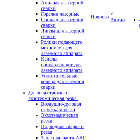
Аппараты лазерной
сварки
Горелки лазерные
Новости
Сопла для лазерной
Акции
сварки
Линзы для лазерной
сварки
Ролики подающего
механизма для
лазерного аппарата
Каналы
направляющие для
лазерного аппарата
Уплотнительные
кольца для лазерной
сварки
Дуговая строжка и
экзотермическая резка
Воздушно-дуговая
строжка и резка
Экзотермическая
резка
Подводная сварка и
резка
Запасные части ARC