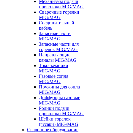
Механизмы подачи
проволоки MIG/MAG
Сварочные горелки
MIG/MAG
Соединительный
кабель
Запасные части
MIG/MAG
Запасные части для
горелок MIG/MAG
Направляющие
каналы MIG/MAG
Токосъемники
MIG/MAG
Газовые сопла
MIG/MAG
Пружины для сопла
MIG/MAG
Диффузоры газовые
MIG/MAG
Ролики подачи
проволоки MIG/MAG
Шейки горелок
(гусаки) MIG/MAG
Сварочное оборудование