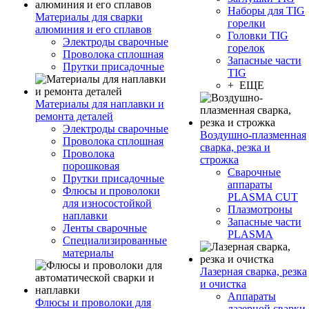
Наборы для TIG
Материалы для сварки
горелки
алюминия и его сплавов
Головки TIG
Электроды сварочные
горелок
Проволока сплошная
Запасные части
Прутки присадочные
TIG
+ ЕЩЕ
Материалы для наплавки и
ремонта деталей
Электроды сварочные
Воздушно-плазменная
Проволока сплошная
сварка, резка и
Проволока
строжка
порошковая
Сварочные
Прутки присадочные
аппараты
Флюсы и проволоки
PLASMA CUT
для износостойкой
Плазмотроны
наплавки
Запасные части
Ленты сварочные
PLASMA
Специализированные
материалы
Лазерная сварка, резка
и очистка
Аппараты
Флюсы и проволоки для
лазерной сварки