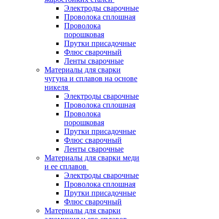
Электроды сварочные
Проволока сплошная
Проволока
порошковая
Прутки присадочные
Флюс сварочный
Ленты сварочные
Материалы для сварки
чугуна и сплавов на основе
никеля
Электроды сварочные
Проволока сплошная
Проволока
порошковая
Прутки присадочные
Флюс сварочный
Ленты сварочные
Материалы для сварки меди
и ее сплавов
Электроды сварочные
Проволока сплошная
Прутки присадочные
Флюс сварочный
Материалы для сварки