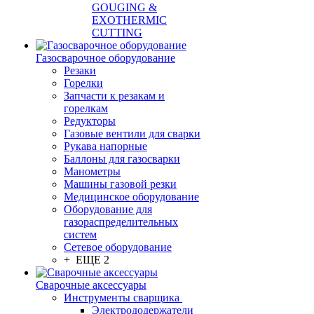
GOUGING &
EXOTHERMIC
CUTTING
Газосварочное оборудование
Резаки
Горелки
Запчасти к резакам и
горелкам
Редукторы
Газовые вентили для сварки
Рукава напорные
Баллоны для газосварки
Манометры
Машины газовой резки
Медицинское оборудование
Оборудование для
газораспределительных
систем
Сетевое оборудование
+ ЕЩЕ 2
Сварочные аксессуары
Инструменты сварщика
Электрододержатели