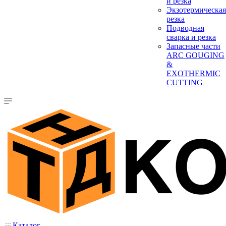
и резка
Экзотермическая
резка
Подводная
сварка и резка
Запасные части
ARC GOUGING
&
EXOTHERMIC
CUTTING
Каталог