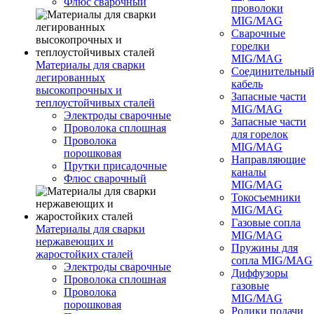
Флюс сварочный
проволоки
MIG/MAG
Сварочные
горелки
MIG/MAG
Материалы для сварки
Соединительны
легированных
кабель
высокопрочных и
Запасные части
теплоустойчивых сталей
MIG/MAG
Электроды сварочные
Запасные части
Проволока сплошная
для горелок
Проволока
MIG/MAG
порошковая
Направляющие
Прутки присадочные
каналы
Флюс сварочный
MIG/MAG
Токосъемники
MIG/MAG
Газовые сопла
Материалы для сварки
MIG/MAG
нержавеющих и
Пружины для
жаростойких сталей
сопла MIG/MAG
Электроды сварочные
Диффузоры
Проволока сплошная
газовые
Проволока
MIG/MAG
порошковая
Ролики подачи