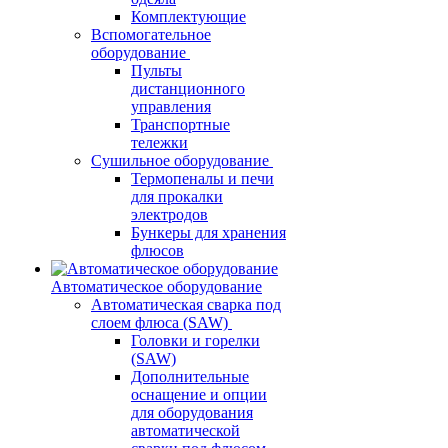
Комплектующие
Вспомогательное
оборудование
Пульты
дистанционного
управления
Транспортные
тележки
Сушильное оборудование
Термопеналы и печи
для прокалки
электродов
Бункеры для хранения
флюсов
Автоматическое оборудование
Автоматическая сварка под
слоем флюса (SAW)
Головки и горелки
(SAW)
Дополнительные
оснащение и опции
для оборудования
автоматической