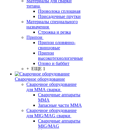
Материалы для сварки
титана
Проволока сплошная
Присадочные прутки
Материалы специального
назначения
Строжка и резка
Припои
Припои оловянно-
свинцовые
Припои
высокотехнологичные
Олово и баббит
+ ЕЩЕ 1
Сварочное оборудование
Сварочное оборудование
для MMA сварки
Сварочные аппараты
MMA
Запасные части MMA
Сварочное оборудование
для MIG/MAG сварки
Сварочные аппараты
MIG/MAG