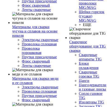
Прутки присадочные
проволоки
Флюс сварочный
MIG/MAG
Ленты сварочные
Шейки горелок
(гусаки)
MIG/MAG
+ ЕЩЕ
Материалы для сварки
чугуна и сплавов на основе
никеля
Электроды сварочные
Сварочное
Проволока сплошная
оборудование для TIG
Проволока
сварки
порошковая
Сварочные
Прутки присадочные
аппараты TIG
Флюс сварочный
Блоки
Ленты сварочные
охлаждения
Сварочные
горелки TIG
Материалы для сварки меди
Цанги
и ее сплавов
Цангодержатели
Электроды сварочные
и газовые линзы
Проволока сплошная
Сопло газовое
Прутки присадочные
TIG
Флюс сварочный
Изоляторы TIG
Заглушки TIG