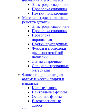
алюминия и его сплавов
Электроды сварочные
Проволока сплошная
Прутки присадочные
Материалы для наплавки и
ремонта деталей
Электроды сварочные
Проволока сплошная
Проволока
порошковая
Прутки присадочные
Флюсы и проволоки
для износостойкой
наплавки
Ленты сварочные
Специализированные
материалы
Флюсы и проволоки для
автоматической сварки и
наплавки
Кислые флюсы
Нейтральные флюсы
Основные флюсы
Высокоосновные
флюсы