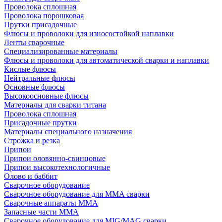
Проволока сплошная
Проволока порошковая
Прутки присадочные
Флюсы и проволоки для износостойкой наплавки
Ленты сварочные
Специализированные материалы
Флюсы и проволоки для автоматической сварки и наплавки
Кислые флюсы
Нейтральные флюсы
Основные флюсы
Высокоосновные флюсы
Материалы для сварки титана
Проволока сплошная
Присадочные прутки
Материалы специального назначения
Строжка и резка
Припои
Припои оловянно-свинцовые
Припои высокотехнологичные
Олово и баббит
Сварочное оборудование
Сварочное оборудование для MMA сварки
Сварочные аппараты MMA
Запасные части MMA
Сварочное оборудование для MIG/MAG сварки