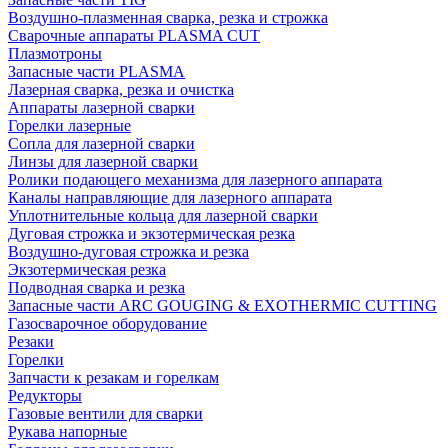
Воздушно-плазменная сварка, резка и строжка
Сварочные аппараты PLASMA CUT
Плазмотроны
Запасные части PLASMA
Лазерная сварка, резка и очистка
Аппараты лазерной сварки
Горелки лазерные
Сопла для лазерной сварки
Линзы для лазерной сварки
Ролики подающего механизма для лазерного аппарата
Каналы направляющие для лазерного аппарата
Уплотнительные кольца для лазерной сварки
Дуговая строжка и экзотермическая резка
Воздушно-дуговая строжка и резка
Экзотермическая резка
Подводная сварка и резка
Запасные части ARC GOUGING & EXOTHERMIC CUTTING
Газосварочное оборудование
Резаки
Горелки
Запчасти к резакам и горелкам
Редукторы
Газовые вентили для сварки
Рукава напорные