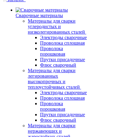
Сварочные материалы
Материалы для сварки
углеродистых и
низколегированных сталей
Электроды сварочные
Проволока сплошная
Проволока
порошковая
Прутки присадочные
Флюс сварочный
Материалы для сварки
легированных
высокопрочных и
теплоустойчивых сталей
Электроды сварочные
Проволока сплошная
Проволока
порошковая
Прутки присадочные
Флюс сварочный
Материалы для сварки
нержавеющих и
жаростойких сталей