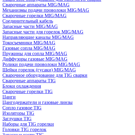
Сварочные аппараты MIG/MAG
Механизмы подачи проволоки MIG/MAG
Сварочные горелки MIG/MAG
Соединительный кабель
Запасные части MIG/MAG
Запасные части для горелок MIG/MAG
Направляющие каналы MIG/MAG
Токосъемники MIG/MAG
Газовые сопла MIG/MAG
Пружины для сопла MIG/MAG
Диффузоры газовые MIG/MAG
Ролики подачи проволоки MIG/MAG
Шейки горелок (гусаки) MIG/MAG
Сварочное оборудование для TIG сварки
Сварочные аппараты TIG
Блоки охлаждения
Сварочные горелки TIG
Цанги
Цангодержатели и газовые линзы
Сопло газовое TIG
Изоляторы TIG
Заглушки TIG
Наборы для TIG горелки
Головки TIG горелок
Запасные части TIG