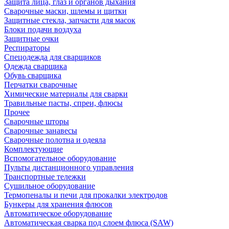
Защита лица, глаз и органов дыхания
Сварочные маски, шлемы и щитки
Защитные стекла, запчасти для масок
Блоки подачи воздуха
Защитные очки
Респираторы
Спецодежда для сварщиков
Одежда сварщика
Обувь сварщика
Перчатки сварочные
Химические материалы для сварки
Травильные пасты, спреи, флюсы
Прочее
Сварочные шторы
Сварочные занавесы
Сварочные полотна и одеяла
Комплектующие
Вспомогательное оборудование
Пульты дистанционного управления
Транспортные тележки
Сушильное оборудование
Термопеналы и печи для прокалки электродов
Бункеры для хранения флюсов
Автоматическое оборудование
Автоматическая сварка под слоем флюса (SAW)