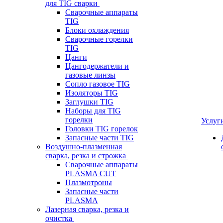
для TIG сварки
Сварочные аппараты
TIG
Блоки охлаждения
Сварочные горелки
TIG
Цанги
Цангодержатели и
газовые линзы
Сопло газовое TIG
Изоляторы TIG
Заглушки TIG
Наборы для TIG
горелки
Услуг
Головки TIG горелок
Запасные части TIG
Воздушно-плазменная
сварка, резка и строжка
Сварочные аппараты
PLASMA CUT
Плазмотроны
Запасные части
PLASMA
Лазерная сварка, резка и
очистка