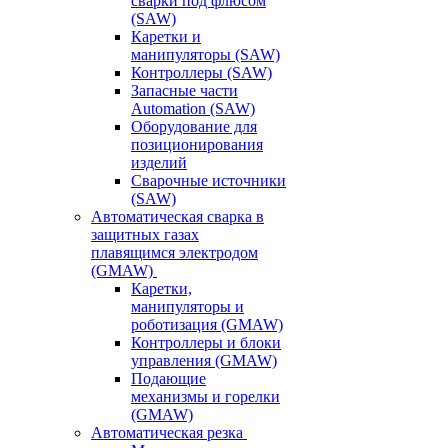
сварки под флюсом
(SAW)
Каретки и
манипуляторы (SAW)
Контроллеры (SAW)
Запасные части
Automation (SAW)
Оборудование для
позиционирования
изделий
Сварочные источники
(SAW)
Автоматическая сварка в
защитных газах
плавящимся электродом
(GMAW)
Каретки,
манипуляторы и
роботизация (GMAW)
Контроллеры и блоки
управления (GMAW)
Подающие
механизмы и горелки
(GMAW)
Автоматическая резка