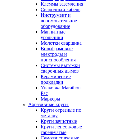
Клеммы заземления
Сварочный кабель
Инструмент и
вспомогательное
оборудование
Магнитные
угольники
Молотки сварщика
Вольфрамовые
электроды и
приспособления
Системы вытяжки
сварочных дымов
Керамические
подкладки
Упаковка Marathon
Pac
Маркеры
Абразивные круги
Круги отрезные по
металлу
Круги зачистные
Круги лепестковые
тарельчатые
Самозацепляемые