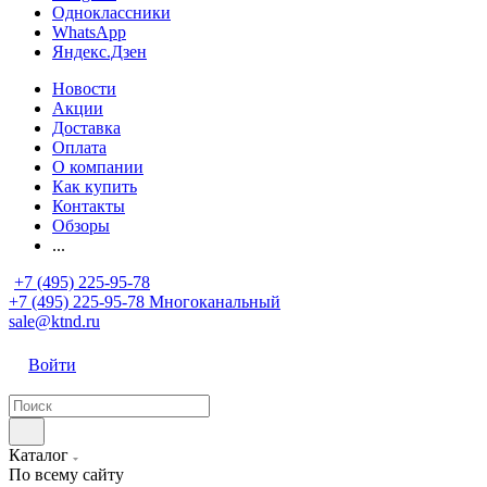
Одноклассники
WhatsApp
Яндекс.Дзен
Новости
Акции
Доставка
Оплата
О компании
Как купить
Контакты
Обзоры
...
+7 (495) 225-95-78
+7 (495) 225-95-78
Многоканальный
sale@ktnd.ru
Войти
Каталог
По всему сайту