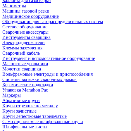
Баллоны для газосварки
Манометры
Машины газовой резки
Медицинское оборудование
Оборудование для газораспределительных систем
Сетевое оборудование
Сварочные аксессуары
Инструменты сварщика
Электрододержатели
Клеммы заземления
Сварочный кабель
Инструмент и вспомогательное оборудование
Магнитные угольники
Молотки сварщика
Вольфрамовые электроды и приспособления
Системы вытяжки сварочных дымов
Керамические подкладки
Упаковка Marathon Pac
Маркеры
Абразивные круги
Круги отрезные по металлу
Круги зачистные
Круги лепестковые тарельчатые
Самозацепляемые шлифовальные круги
Шлифовальные листы