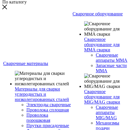
По каталогу
Сварочное оборудование
Сварочное
оборудование для
MMA сварки
Сварочные
аппараты MMA
Сварочные материалы
Запасные части
MMA
Материалы для сварки
Сварочное
углеродистых и
оборудование для
низколегированных сталей
MIG/MAG сварки
Электроды сварочные
Сварочные
Проволока сплошная
аппараты
Проволока
MIG/MAG
порошковая
Механизмы
Прутки присадочные
подачи