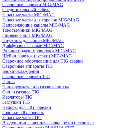
Сварочные горелки MIG/MAG
Соединительный кабель
Запасные части MIG/MAG
Запасные части для горелок MIG/MAG
Направляющие каналы MIG/MAG
Токосъемники MIG/MAG
Газовые сопла MIG/MAG
Пружины для сопла MIG/MAG
Диффузоры газовые MIG/MAG
Ролики подачи проволоки MIG/MAG
Шейки горелок (гусаки) MIG/MAG
Сварочное оборудование для TIG сварки
Сварочные аппараты TIG
Блоки охлаждения
Сварочные горелки TIG
Цанги
Цангодержатели и газовые линзы
Сопло газовое TIG
Изоляторы TIG
Заглушки TIG
Наборы для TIG горелки
Головки TIG горелок
Запасные части TIG
Воздушно-плазменная сварка, резка и строжка
Сварочные аппараты PLASMA CUT