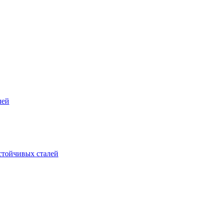
лей
стойчивых сталей