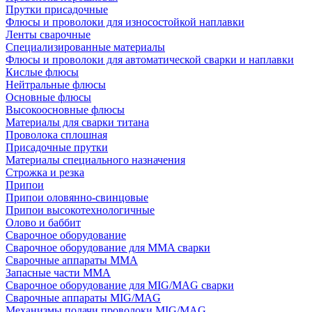
Прутки присадочные
Флюсы и проволоки для износостойкой наплавки
Ленты сварочные
Специализированные материалы
Флюсы и проволоки для автоматической сварки и наплавки
Кислые флюсы
Нейтральные флюсы
Основные флюсы
Высокоосновные флюсы
Материалы для сварки титана
Проволока сплошная
Присадочные прутки
Материалы специального назначения
Строжка и резка
Припои
Припои оловянно-свинцовые
Припои высокотехнологичные
Олово и баббит
Сварочное оборудование
Сварочное оборудование для MMA сварки
Сварочные аппараты MMA
Запасные части MMA
Сварочное оборудование для MIG/MAG сварки
Сварочные аппараты MIG/MAG
Механизмы подачи проволоки MIG/MAG