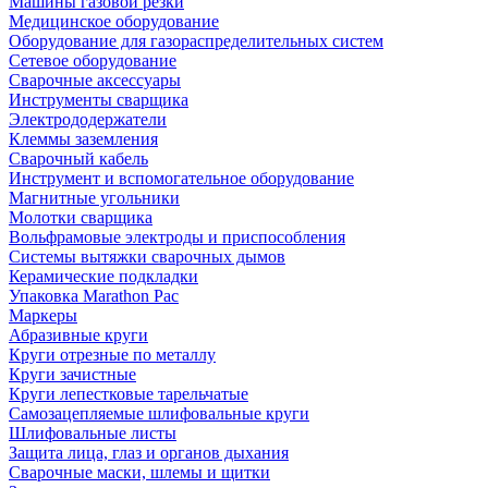
Машины газовой резки
Медицинское оборудование
Оборудование для газораспределительных систем
Сетевое оборудование
Сварочные аксессуары
Инструменты сварщика
Электрододержатели
Клеммы заземления
Сварочный кабель
Инструмент и вспомогательное оборудование
Магнитные угольники
Молотки сварщика
Вольфрамовые электроды и приспособления
Системы вытяжки сварочных дымов
Керамические подкладки
Упаковка Marathon Pac
Маркеры
Абразивные круги
Круги отрезные по металлу
Круги зачистные
Круги лепестковые тарельчатые
Самозацепляемые шлифовальные круги
Шлифовальные листы
Защита лица, глаз и органов дыхания
Сварочные маски, шлемы и щитки