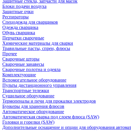
Защитные стекла, запчасти для масок
Блоки подачи воздуха
Защитные очки
Респираторы
Спецодежда для сварщиков
Одежда сварщика
Обувь сварщика
Перчатки сварочные
Химические материалы для сварки
Травильные пасты, спреи, флюсы
Прочее
Сварочные шторы
Сварочные занавесы
Сварочные полотна и одеяла
Комплектующие
Вспомогательное оборудование
Пульты дистанционного управления
Транспортные тележки
Сушильное оборудование
Термопеналы и печи для прокалки электродов
Бункеры для хранения флюсов
Автоматическое оборудование
Автоматическая сварка под слоем флюса (SAW)
Головки и горелки (SAW)
Дополнительные оснащение и опции для оборудования автома