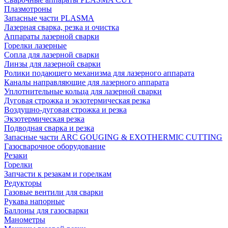
Плазмотроны
Запасные части PLASMA
Лазерная сварка, резка и очистка
Аппараты лазерной сварки
Горелки лазерные
Сопла для лазерной сварки
Линзы для лазерной сварки
Ролики подающего механизма для лазерного аппарата
Каналы направляющие для лазерного аппарата
Уплотнительные кольца для лазерной сварки
Дуговая строжка и экзотермическая резка
Воздушно-дуговая строжка и резка
Экзотермическая резка
Подводная сварка и резка
Запасные части ARC GOUGING & EXOTHERMIC CUTTING
Газосварочное оборудование
Резаки
Горелки
Запчасти к резакам и горелкам
Редукторы
Газовые вентили для сварки
Рукава напорные
Баллоны для газосварки
Манометры