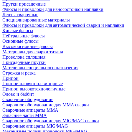
Прутки присадочные
Флюсы и проволоки для износостойкой наплавки
Ленты сварочные
Специализированные материалы
Флюсы и проволоки для автоматической сварки и наплавки
Кислые флюсы
Нейтральные флюсы
Основные флюсы
Высокоосновные флюсы
Материалы для сварки титана
Проволока сплошная
Присадочные прутки
Материалы специального назначения
Строжка и резка
Припои
Припои оловянно-свинцовые
Припои высокотехнологичные
Олово и баббит
Сварочное оборудование
Сварочное оборудование для MMA сварки
Сварочные аппараты MMA
Запасные части MMA
Сварочное оборудование для MIG/MAG сварки
Сварочные аппараты MIG/MAG
Механизмы подачи проволоки MIG/MAG