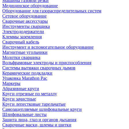
Машины газовой резки
Медицинское оборудование
Оборудование для газораспределительных систем
Сетевое оборудование
Сварочные аксессуары
Инструменты сварщика
Электрододержатели
Клеммы заземления
Сварочный кабель
Инструмент и вспомогательное оборудование
Магнитные угольники
Молотки сварщика
Вольфрамовые электроды и приспособления
Системы вытяжки сварочных дымов
Керамические подкладки
Упаковка Marathon Pac
Маркеры
Абразивные круги
Круги отрезные по металлу
Круги зачистные
Круги лепестковые тарельчатые
Самозацепляемые шлифовальные круги
Шлифовальные листы
Защита лица, глаз и органов дыхания
Сварочные маски, шлемы и щитки