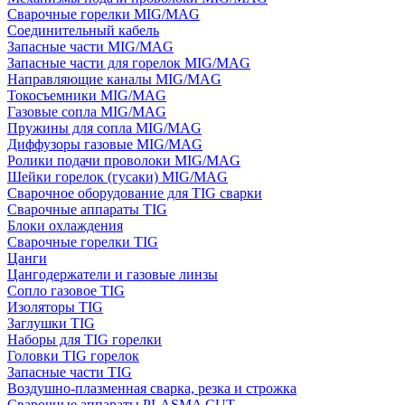
Сварочные горелки MIG/MAG
Соединительный кабель
Запасные части MIG/MAG
Запасные части для горелок MIG/MAG
Направляющие каналы MIG/MAG
Токосъемники MIG/MAG
Газовые сопла MIG/MAG
Пружины для сопла MIG/MAG
Диффузоры газовые MIG/MAG
Ролики подачи проволоки MIG/MAG
Шейки горелок (гусаки) MIG/MAG
Сварочное оборудование для TIG сварки
Сварочные аппараты TIG
Блоки охлаждения
Сварочные горелки TIG
Цанги
Цангодержатели и газовые линзы
Сопло газовое TIG
Изоляторы TIG
Заглушки TIG
Наборы для TIG горелки
Головки TIG горелок
Запасные части TIG
Воздушно-плазменная сварка, резка и строжка
Сварочные аппараты PLASMA CUT