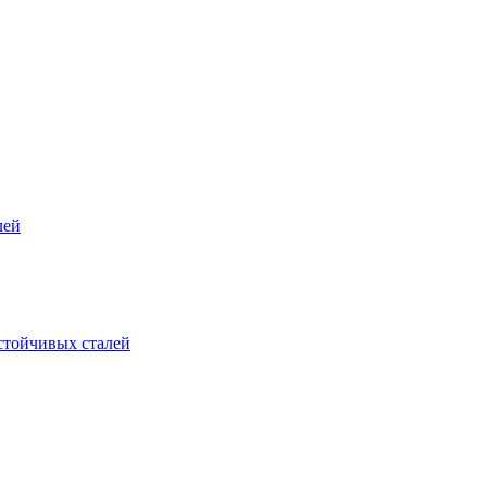
лей
стойчивых сталей