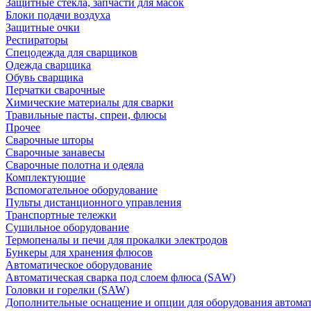
Защитные стекла, запчасти для масок
Блоки подачи воздуха
Защитные очки
Респираторы
Спецодежда для сварщиков
Одежда сварщика
Обувь сварщика
Перчатки сварочные
Химические материалы для сварки
Травильные пасты, спреи, флюсы
Прочее
Сварочные шторы
Сварочные занавесы
Сварочные полотна и одеяла
Комплектующие
Вспомогательное оборудование
Пульты дистанционного управления
Транспортные тележки
Сушильное оборудование
Термопеналы и печи для прокалки электродов
Бункеры для хранения флюсов
Автоматическое оборудование
Автоматическая сварка под слоем флюса (SAW)
Головки и горелки (SAW)
Дополнительные оснащение и опции для оборудования автома