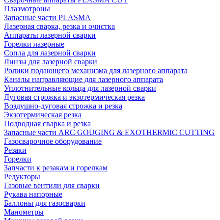
Плазмотроны
Запасные части PLASMA
Лазерная сварка, резка и очистка
Аппараты лазерной сварки
Горелки лазерные
Сопла для лазерной сварки
Линзы для лазерной сварки
Ролики подающего механизма для лазерного аппарата
Каналы направляющие для лазерного аппарата
Уплотнительные кольца для лазерной сварки
Дуговая строжка и экзотермическая резка
Воздушно-дуговая строжка и резка
Экзотермическая резка
Подводная сварка и резка
Запасные части ARC GOUGING & EXOTHERMIC CUTTING
Газосварочное оборудование
Резаки
Горелки
Запчасти к резакам и горелкам
Редукторы
Газовые вентили для сварки
Рукава напорные
Баллоны для газосварки
Манометры