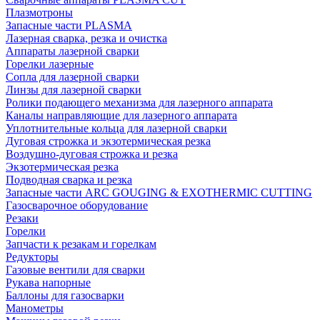
Плазмотроны
Запасные части PLASMA
Лазерная сварка, резка и очистка
Аппараты лазерной сварки
Горелки лазерные
Сопла для лазерной сварки
Линзы для лазерной сварки
Ролики подающего механизма для лазерного аппарата
Каналы направляющие для лазерного аппарата
Уплотнительные кольца для лазерной сварки
Дуговая строжка и экзотермическая резка
Воздушно-дуговая строжка и резка
Экзотермическая резка
Подводная сварка и резка
Запасные части ARC GOUGING & EXOTHERMIC CUTTING
Газосварочное оборудование
Резаки
Горелки
Запчасти к резакам и горелкам
Редукторы
Газовые вентили для сварки
Рукава напорные
Баллоны для газосварки
Манометры