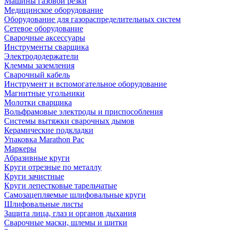
Машины газовой резки
Медицинское оборудование
Оборудование для газораспределительных систем
Сетевое оборудование
Сварочные аксессуары
Инструменты сварщика
Электрододержатели
Клеммы заземления
Сварочный кабель
Инструмент и вспомогательное оборудование
Магнитные угольники
Молотки сварщика
Вольфрамовые электроды и приспособления
Системы вытяжки сварочных дымов
Керамические подкладки
Упаковка Marathon Pac
Маркеры
Абразивные круги
Круги отрезные по металлу
Круги зачистные
Круги лепестковые тарельчатые
Самозацепляемые шлифовальные круги
Шлифовальные листы
Защита лица, глаз и органов дыхания
Сварочные маски, шлемы и щитки