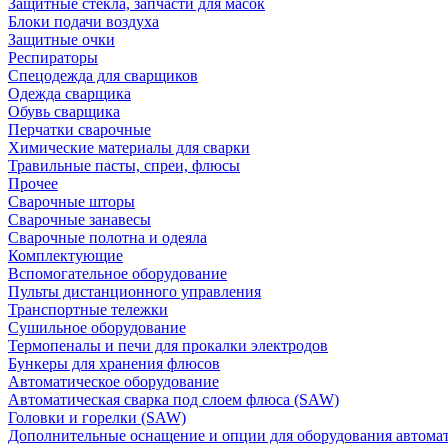
Защитные стекла, запчасти для масок
Блоки подачи воздуха
Защитные очки
Респираторы
Спецодежда для сварщиков
Одежда сварщика
Обувь сварщика
Перчатки сварочные
Химические материалы для сварки
Травильные пасты, спреи, флюсы
Прочее
Сварочные шторы
Сварочные занавесы
Сварочные полотна и одеяла
Комплектующие
Вспомогательное оборудование
Пульты дистанционного управления
Транспортные тележки
Сушильное оборудование
Термопеналы и печи для прокалки электродов
Бункеры для хранения флюсов
Автоматическое оборудование
Автоматическая сварка под слоем флюса (SAW)
Головки и горелки (SAW)
Дополнительные оснащение и опции для оборудования автома