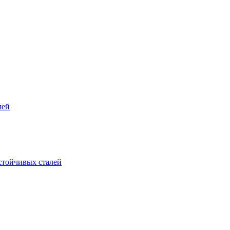
лей
стойчивых сталей