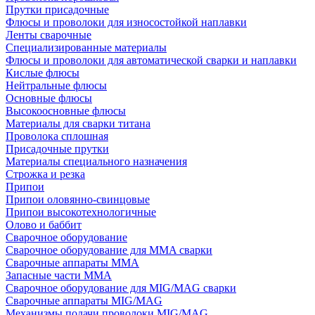
Прутки присадочные
Флюсы и проволоки для износостойкой наплавки
Ленты сварочные
Специализированные материалы
Флюсы и проволоки для автоматической сварки и наплавки
Кислые флюсы
Нейтральные флюсы
Основные флюсы
Высокоосновные флюсы
Материалы для сварки титана
Проволока сплошная
Присадочные прутки
Материалы специального назначения
Строжка и резка
Припои
Припои оловянно-свинцовые
Припои высокотехнологичные
Олово и баббит
Сварочное оборудование
Сварочное оборудование для MMA сварки
Сварочные аппараты MMA
Запасные части MMA
Сварочное оборудование для MIG/MAG сварки
Сварочные аппараты MIG/MAG
Механизмы подачи проволоки MIG/MAG