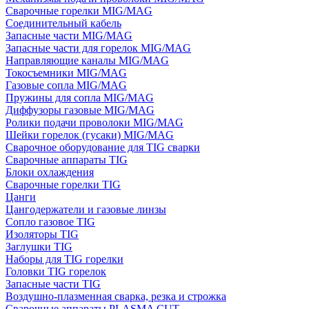
Сварочные горелки MIG/MAG
Соединительный кабель
Запасные части MIG/MAG
Запасные части для горелок MIG/MAG
Направляющие каналы MIG/MAG
Токосъемники MIG/MAG
Газовые сопла MIG/MAG
Пружины для сопла MIG/MAG
Диффузоры газовые MIG/MAG
Ролики подачи проволоки MIG/MAG
Шейки горелок (гусаки) MIG/MAG
Сварочное оборудование для TIG сварки
Сварочные аппараты TIG
Блоки охлаждения
Сварочные горелки TIG
Цанги
Цангодержатели и газовые линзы
Сопло газовое TIG
Изоляторы TIG
Заглушки TIG
Наборы для TIG горелки
Головки TIG горелок
Запасные части TIG
Воздушно-плазменная сварка, резка и строжка
Сварочные аппараты PLASMA CUT