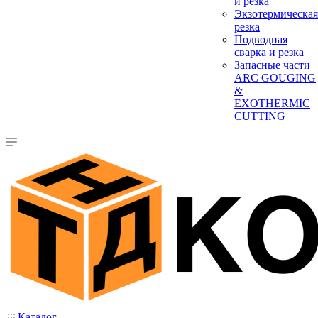
и резка
Экзотермическая
резка
Подводная
сварка и резка
Запасные части
ARC GOUGING
&
EXOTHERMIC
CUTTING
Каталог