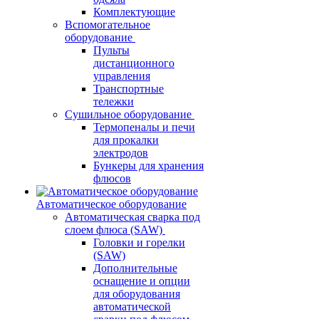
Комплектующие
Вспомогательное
оборудование
Пульты
дистанционного
управления
Транспортные
тележки
Сушильное оборудование
Термопеналы и печи
для прокалки
электродов
Бункеры для хранения
флюсов
Автоматическое оборудование
Автоматическая сварка под
слоем флюса (SAW)
Головки и горелки
(SAW)
Дополнительные
оснащение и опции
для оборудования
автоматической