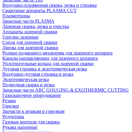
Воздушно-плазменная сварка, резка и строжка
Сварочные аппараты PLASMA CUT
Плазмотроны
Запасные части PLASMA
Лазерная сварка, резка и очистка
Аппараты лазерной сварки
Горелки лазерные
Сопла для лазерной сварки
Линзы для лазерной сварки
Ролики подающего механизма для лазерного аппарата
Каналы направляющие для лазерного аппарата
Уплотнительные кольца для лазерной сварки
Дуговая строжка и экзотермическая резка
Воздушно-дуговая строжка и резка
Экзотермическая резка
Подводная сварка и резка
Запасные части ARC GOUGING & EXOTHERMIC CUTTING
Газосварочное оборудование
Резаки
Горелки
Запчасти к резакам и горелкам
Редукторы
Газовые вентили для сварки
Рукава напорные