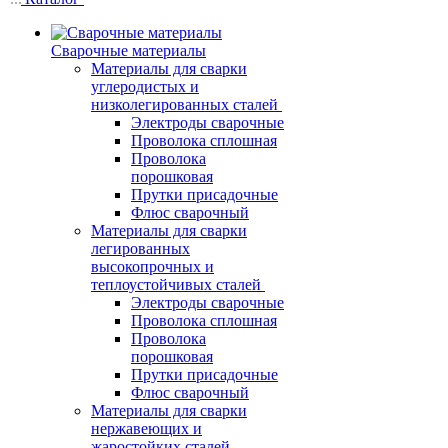
Сварочные материалы
Материалы для сварки
углеродистых и
низколегированных сталей
Электроды сварочные
Проволока сплошная
Проволока
порошковая
Прутки присадочные
Флюс сварочный
Материалы для сварки
легированных
высокопрочных и
теплоустойчивых сталей
Электроды сварочные
Проволока сплошная
Проволока
порошковая
Прутки присадочные
Флюс сварочный
Материалы для сварки
нержавеющих и
жаростойких сталей