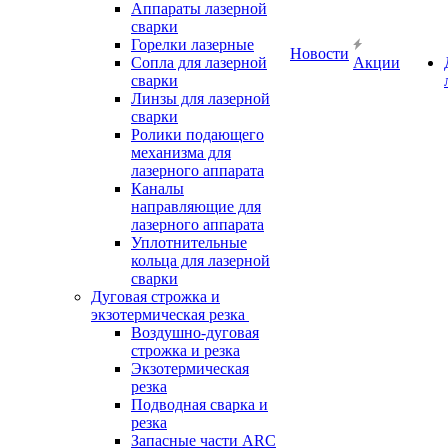
Аппараты лазерной
сварки
Горелки лазерные
Новости
Сопла для лазерной
Акции
сварки
Линзы для лазерной
сварки
Ролики подающего
механизма для
лазерного аппарата
Каналы
направляющие для
лазерного аппарата
Уплотнительные
кольца для лазерной
сварки
Дуговая строжка и
экзотермическая резка
Воздушно-дуговая
строжка и резка
Экзотермическая
резка
Подводная сварка и
резка
Запасные части ARC