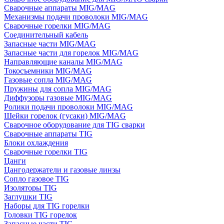
Сварочные аппараты MIG/MAG
Механизмы подачи проволоки MIG/MAG
Сварочные горелки MIG/MAG
Соединительный кабель
Запасные части MIG/MAG
Запасные части для горелок MIG/MAG
Направляющие каналы MIG/MAG
Токосъемники MIG/MAG
Газовые сопла MIG/MAG
Пружины для сопла MIG/MAG
Диффузоры газовые MIG/MAG
Ролики подачи проволоки MIG/MAG
Шейки горелок (гусаки) MIG/MAG
Сварочное оборудование для TIG сварки
Сварочные аппараты TIG
Блоки охлаждения
Сварочные горелки TIG
Цанги
Цангодержатели и газовые линзы
Сопло газовое TIG
Изоляторы TIG
Заглушки TIG
Наборы для TIG горелки
Головки TIG горелок
Запасные части TIG