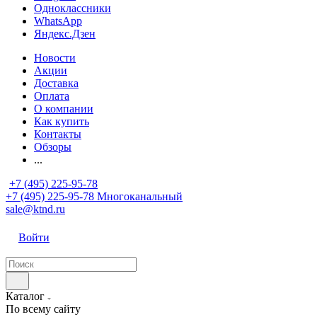
Одноклассники
WhatsApp
Яндекс.Дзен
Новости
Акции
Доставка
Оплата
О компании
Как купить
Контакты
Обзоры
...
+7 (495) 225-95-78
+7 (495) 225-95-78
Многоканальный
sale@ktnd.ru
Войти
Каталог
По всему сайту