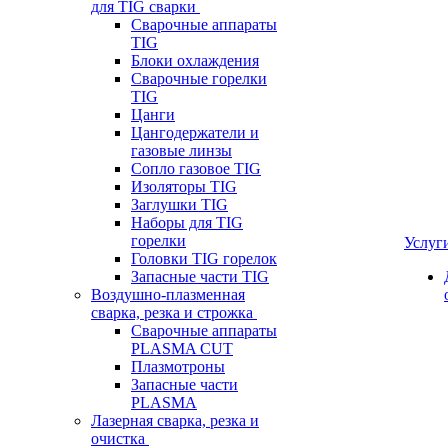
для TIG сварки
Сварочные аппараты
TIG
Блоки охлаждения
Сварочные горелки
TIG
Цанги
Цангодержатели и
газовые линзы
Сопло газовое TIG
Изоляторы TIG
Заглушки TIG
Наборы для TIG
горелки
Услуг
Головки TIG горелок
Запасные части TIG
Воздушно-плазменная
сварка, резка и строжка
Сварочные аппараты
PLASMA CUT
Плазмотроны
Запасные части
PLASMA
Лазерная сварка, резка и
очистка