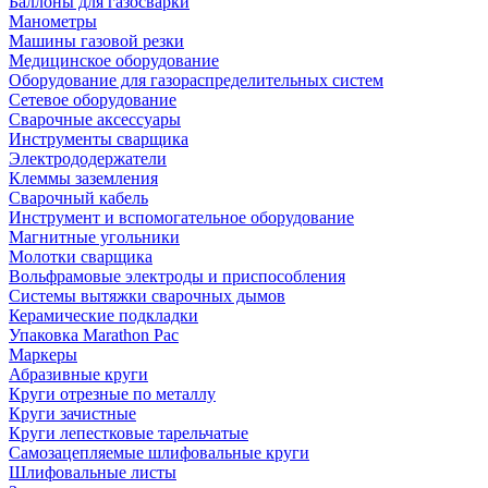
Баллоны для газосварки
Манометры
Машины газовой резки
Медицинское оборудование
Оборудование для газораспределительных систем
Сетевое оборудование
Сварочные аксессуары
Инструменты сварщика
Электрододержатели
Клеммы заземления
Сварочный кабель
Инструмент и вспомогательное оборудование
Магнитные угольники
Молотки сварщика
Вольфрамовые электроды и приспособления
Системы вытяжки сварочных дымов
Керамические подкладки
Упаковка Marathon Pac
Маркеры
Абразивные круги
Круги отрезные по металлу
Круги зачистные
Круги лепестковые тарельчатые
Самозацепляемые шлифовальные круги
Шлифовальные листы