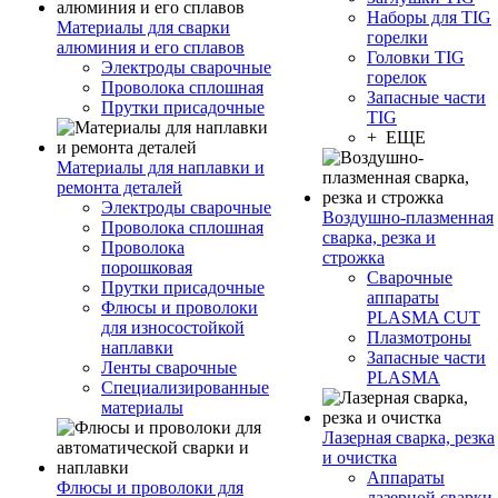
Наборы для TIG
Материалы для сварки
горелки
алюминия и его сплавов
Головки TIG
Электроды сварочные
горелок
Проволока сплошная
Запасные части
Прутки присадочные
TIG
+ ЕЩЕ
Материалы для наплавки и
ремонта деталей
Электроды сварочные
Воздушно-плазменная
Проволока сплошная
сварка, резка и
Проволока
строжка
порошковая
Сварочные
Прутки присадочные
аппараты
Флюсы и проволоки
PLASMA CUT
для износостойкой
Плазмотроны
наплавки
Запасные части
Ленты сварочные
PLASMA
Специализированные
материалы
Лазерная сварка, резка
и очистка
Аппараты
Флюсы и проволоки для
лазерной сварки