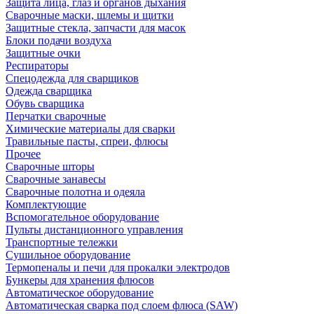
Защита лица, глаз и органов дыхания
Сварочные маски, шлемы и щитки
Защитные стекла, запчасти для масок
Блоки подачи воздуха
Защитные очки
Респираторы
Спецодежда для сварщиков
Одежда сварщика
Обувь сварщика
Перчатки сварочные
Химические материалы для сварки
Травильные пасты, спреи, флюсы
Прочее
Сварочные шторы
Сварочные занавесы
Сварочные полотна и одеяла
Комплектующие
Вспомогательное оборудование
Пульты дистанционного управления
Транспортные тележки
Сушильное оборудование
Термопеналы и печи для прокалки электродов
Бункеры для хранения флюсов
Автоматическое оборудование
Автоматическая сварка под слоем флюса (SAW)