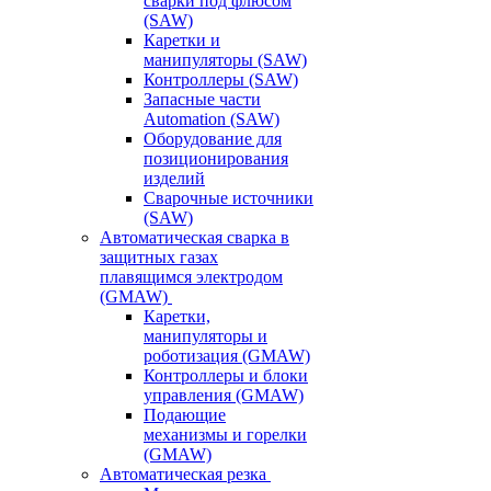
сварки под флюсом
(SAW)
Каретки и
манипуляторы (SAW)
Контроллеры (SAW)
Запасные части
Automation (SAW)
Оборудование для
позиционирования
изделий
Сварочные источники
(SAW)
Автоматическая сварка в
защитных газах
плавящимся электродом
(GMAW)
Каретки,
манипуляторы и
роботизация (GMAW)
Контроллеры и блоки
управления (GMAW)
Подающие
механизмы и горелки
(GMAW)
Автоматическая резка