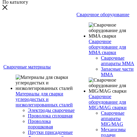
По каталогу
Сварочное оборудование
Сварочное
оборудование для
MMA сварки
Сварочные
аппараты MMA
Сварочные материалы
Запасные части
MMA
Материалы для сварки
Сварочное
углеродистых и
оборудование для
низколегированных сталей
MIG/MAG сварки
Электроды сварочные
Сварочные
Проволока сплошная
аппараты
Проволока
MIG/MAG
порошковая
Механизмы
Прутки присадочные
подачи