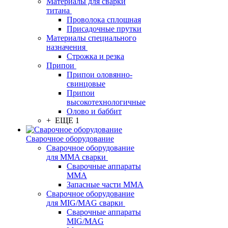
Материалы для сварки
титана
Проволока сплошная
Присадочные прутки
Материалы специального
назначения
Строжка и резка
Припои
Припои оловянно-
свинцовые
Припои
высокотехнологичные
Олово и баббит
+ ЕЩЕ 1
Сварочное оборудование
Сварочное оборудование
для MMA сварки
Сварочные аппараты
MMA
Запасные части MMA
Сварочное оборудование
для MIG/MAG сварки
Сварочные аппараты
MIG/MAG