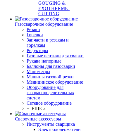
GOUGING &
EXOTHERMIC
CUTTING
Газосварочное оборудование
Резаки
Горелки
Запчасти к резакам и
горелкам
Редукторы
Газовые вентили для сварки
Рукава напорные
Баллоны для газосварки
Манометры
Машины газовой резки
Медицинское оборудование
Оборудование для
газораспределительных
систем
Сетевое оборудование
+ ЕЩЕ 2
Сварочные аксессуары
Инструменты сварщика
Электрододержатели