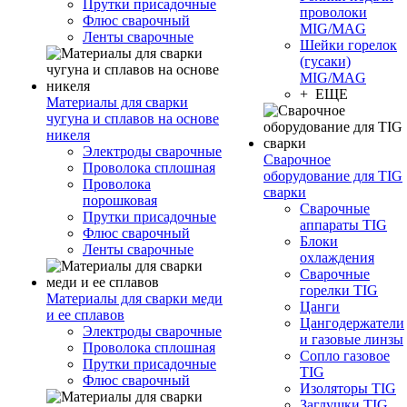
Прутки присадочные
проволоки
Флюс сварочный
MIG/MAG
Ленты сварочные
Шейки горелок
(гусаки)
MIG/MAG
+ ЕЩЕ
Материалы для сварки
чугуна и сплавов на основе
никеля
Электроды сварочные
Сварочное
Проволока сплошная
оборудование для TIG
Проволока
сварки
порошковая
Сварочные
Прутки присадочные
аппараты TIG
Флюс сварочный
Блоки
Ленты сварочные
охлаждения
Сварочные
горелки TIG
Материалы для сварки меди
Цанги
и ее сплавов
Цангодержатели
Электроды сварочные
и газовые линзы
Проволока сплошная
Сопло газовое
Прутки присадочные
TIG
Флюс сварочный
Изоляторы TIG
Заглушки TIG