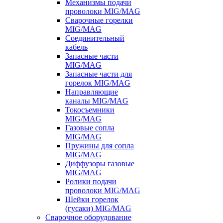
Механизмы подачи
проволоки MIG/MAG
Сварочные горелки
MIG/MAG
Соединительный
кабель
Запасные части
MIG/MAG
Запасные части для
горелок MIG/MAG
Направляющие
каналы MIG/MAG
Токосъемники
MIG/MAG
Газовые сопла
MIG/MAG
Пружины для сопла
MIG/MAG
Диффузоры газовые
MIG/MAG
Ролики подачи
проволоки MIG/MAG
Шейки горелок
(гусаки) MIG/MAG
Сварочное оборудование