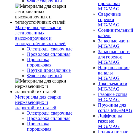
Флюс сварочный
проволоки
MIG/MAG
Сварочные
горелки
MIG/MAG
Материалы для сварки
Соединительны
легированных
кабель
высокопрочных и
Запасные части
теплоустойчивых сталей
MIG/MAG
Электроды сварочные
Запасные части
Проволока сплошная
для горелок
Проволока
MIG/MAG
порошковая
Направляющие
Прутки присадочные
каналы
Флюс сварочный
MIG/MAG
Токосъемники
MIG/MAG
Газовые сопла
Материалы для сварки
MIG/MAG
нержавеющих и
Пружины для
жаростойких сталей
сопла MIG/MAG
Электроды сварочные
Диффузоры
Проволока сплошная
газовые
Проволока
MIG/MAG
порошковая
Ролики подачи