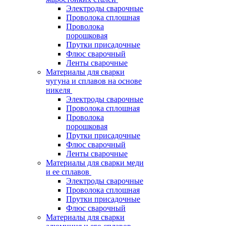
Электроды сварочные
Проволока сплошная
Проволока
порошковая
Прутки присадочные
Флюс сварочный
Ленты сварочные
Материалы для сварки
чугуна и сплавов на основе
никеля
Электроды сварочные
Проволока сплошная
Проволока
порошковая
Прутки присадочные
Флюс сварочный
Ленты сварочные
Материалы для сварки меди
и ее сплавов
Электроды сварочные
Проволока сплошная
Прутки присадочные
Флюс сварочный
Материалы для сварки