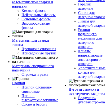
автоматической сварки и
Горелки
наплавки
лазерные
Кислые флюсы
Сопла для
Нейтральные флюсы
лазерной сварки
Основные флюсы
Линзы для
Высокоосновные
лазерной сварки
флюсы
Ролики
подающего
механизма для
Материалы для сварки
лазерного
титана
аппарата
Проволока сплошная
Каналы
Присадочные прутки
направляющие
для лазерного
аппарата
Материалы специального
Уплотнительные
назначения
кольца для
Строжка и резка
лазерной сварки
Припои
Припои оловянно-
Дуговая строжка и
свинцовые
экзотермическая резка
Припои
Воздушно-
высокотехнологичные
дуговая строжка
Олово и баббит