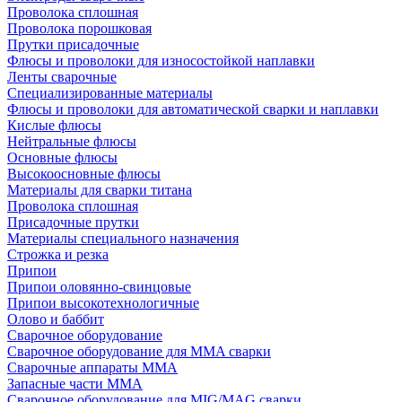
Проволока сплошная
Проволока порошковая
Прутки присадочные
Флюсы и проволоки для износостойкой наплавки
Ленты сварочные
Специализированные материалы
Флюсы и проволоки для автоматической сварки и наплавки
Кислые флюсы
Нейтральные флюсы
Основные флюсы
Высокоосновные флюсы
Материалы для сварки титана
Проволока сплошная
Присадочные прутки
Материалы специального назначения
Строжка и резка
Припои
Припои оловянно-свинцовые
Припои высокотехнологичные
Олово и баббит
Сварочное оборудование
Сварочное оборудование для MMA сварки
Сварочные аппараты MMA
Запасные части MMA
Сварочное оборудование для MIG/MAG сварки