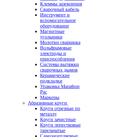
Клеммы заземления
Сварочный кабель
Инструмент и
вспомогательное
оборудование
Магнитные
угольники
Молотки сварщика
Вольфрамовые
электроды и
приспособления
Системы вытяжки
сварочных дымов
Керамические
подкладки
Упаковка Marathon
Pac
Маркеры
Абразивные круги
Круги отрезные по
металлу
Круги зачистные
Круги лепестковые
тарельчатые
Самозацепляемые