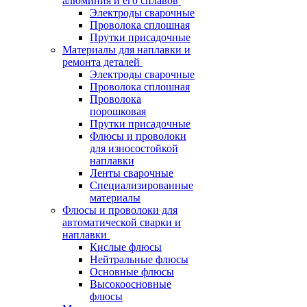
алюминия и его сплавов
Электроды сварочные
Проволока сплошная
Прутки присадочные
Материалы для наплавки и
ремонта деталей
Электроды сварочные
Проволока сплошная
Проволока
порошковая
Прутки присадочные
Флюсы и проволоки
для износостойкой
наплавки
Ленты сварочные
Специализированные
материалы
Флюсы и проволоки для
автоматической сварки и
наплавки
Кислые флюсы
Нейтральные флюсы
Основные флюсы
Высокоосновные
флюсы