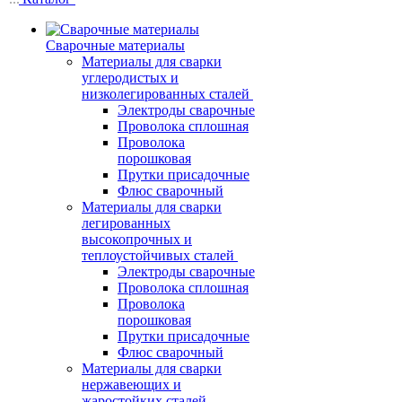
Сварочные материалы
Материалы для сварки
углеродистых и
низколегированных сталей
Электроды сварочные
Проволока сплошная
Проволока
порошковая
Прутки присадочные
Флюс сварочный
Материалы для сварки
легированных
высокопрочных и
теплоустойчивых сталей
Электроды сварочные
Проволока сплошная
Проволока
порошковая
Прутки присадочные
Флюс сварочный
Материалы для сварки
нержавеющих и
жаростойких сталей