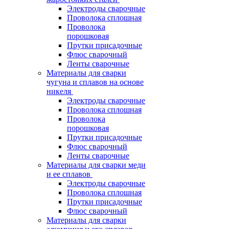
Электроды сварочные
Проволока сплошная
Проволока
порошковая
Прутки присадочные
Флюс сварочный
Ленты сварочные
Материалы для сварки
чугуна и сплавов на основе
никеля
Электроды сварочные
Проволока сплошная
Проволока
порошковая
Прутки присадочные
Флюс сварочный
Ленты сварочные
Материалы для сварки меди
и ее сплавов
Электроды сварочные
Проволока сплошная
Прутки присадочные
Флюс сварочный
Материалы для сварки