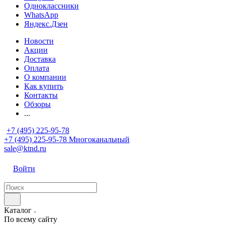
Одноклассники
WhatsApp
Яндекс.Дзен
Новости
Акции
Доставка
Оплата
О компании
Как купить
Контакты
Обзоры
...
+7 (495) 225-95-78
+7 (495) 225-95-78
Многоканальный
sale@ktnd.ru
Войти
Каталог
По всему сайту