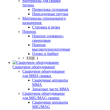
Материалы для сварки
титана
Проволока сплошная
Присадочные прутки
Материалы специального
назначения
Строжка и резка
Припои
Припои оловянно-
свинцовые
Припои
высокотехнологичные
Олово и баббит
+ ЕЩЕ 1
Сварочное оборудование
Сварочное оборудование
для MMA сварки
Сварочные аппараты
MMA
Запасные части MMA
Сварочное оборудование
для MIG/MAG сварки
Сварочные аппараты
MIG/MAG