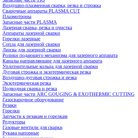
Воздушно-плазменная сварка, резка и строжка
Сварочные аппараты PLASMA CUT
Плазмотроны
Запасные части PLASMA
Лазерная сварка, резка и очистка
Аппараты лазерной сварки
Горелки лазерные
Сопла для лазерной сварки
Линзы для лазерной сварки
Ролики подающего механизма для лазерного аппарата
Каналы направляющие для лазерного аппарата
Уплотнительные кольца для лазерной сварки
Дуговая строжка и экзотермическая резка
Воздушно-дуговая строжка и резка
Экзотермическая резка
Подводная сварка и резка
Запасные части ARC GOUGING & EXOTHERMIC CUTTING
Газосварочное оборудование
Резаки
Горелки
Запчасти к резакам и горелкам
Редукторы
Газовые вентили для сварки
Рукава напорные