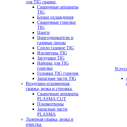
для TIG сварки
Сварочные аппараты
TIG
Блоки охлаждения
Сварочные горелки
TIG
Цанги
Цангодержатели и
газовые линзы
Сопло газовое TIG
Изоляторы TIG
Заглушки TIG
Наборы для TIG
горелки
Услуг
Головки TIG горелок
Запасные части TIG
Воздушно-плазменная
сварка, резка и строжка
Сварочные аппараты
PLASMA CUT
Плазмотроны
Запасные части
PLASMA
Лазерная сварка, резка и
очистка