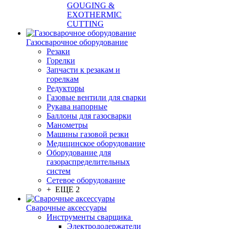
GOUGING &
EXOTHERMIC
CUTTING
Газосварочное оборудование
Резаки
Горелки
Запчасти к резакам и
горелкам
Редукторы
Газовые вентили для сварки
Рукава напорные
Баллоны для газосварки
Манометры
Машины газовой резки
Медицинское оборудование
Оборудование для
газораспределительных
систем
Сетевое оборудование
+ ЕЩЕ 2
Сварочные аксессуары
Инструменты сварщика
Электрододержатели