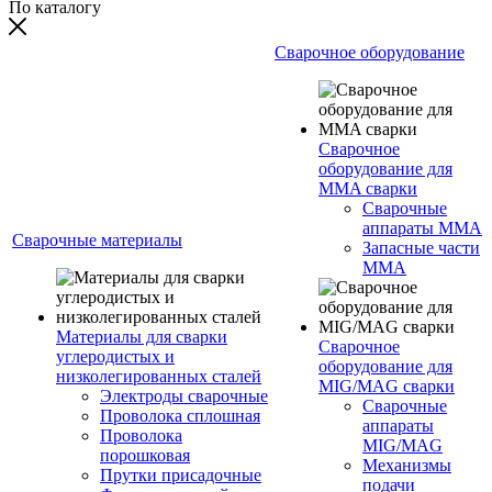
По каталогу
Сварочное оборудование
Сварочное
оборудование для
MMA сварки
Сварочные
аппараты MMA
Сварочные материалы
Запасные части
MMA
Материалы для сварки
Сварочное
углеродистых и
оборудование для
низколегированных сталей
MIG/MAG сварки
Электроды сварочные
Сварочные
Проволока сплошная
аппараты
Проволока
MIG/MAG
порошковая
Механизмы
Прутки присадочные
подачи