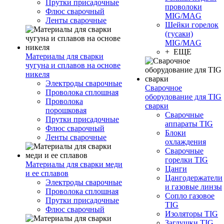
Прутки присадочные
проволоки
Флюс сварочный
MIG/MAG
Ленты сварочные
Шейки горелок
(гусаки)
MIG/MAG
+ ЕЩЕ
Материалы для сварки
чугуна и сплавов на основе
никеля
Электроды сварочные
Сварочное
Проволока сплошная
оборудование для TIG
Проволока
сварки
порошковая
Сварочные
Прутки присадочные
аппараты TIG
Флюс сварочный
Блоки
Ленты сварочные
охлаждения
Сварочные
горелки TIG
Материалы для сварки меди
Цанги
и ее сплавов
Цангодержатели
Электроды сварочные
и газовые линзы
Проволока сплошная
Сопло газовое
Прутки присадочные
TIG
Флюс сварочный
Изоляторы TIG
Заглушки TIG