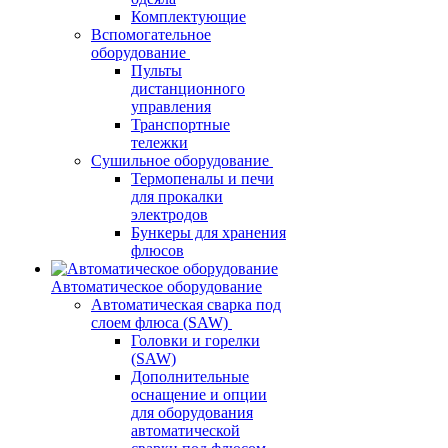
Комплектующие
Вспомогательное
оборудование
Пульты
дистанционного
управления
Транспортные
тележки
Сушильное оборудование
Термопеналы и печи
для прокалки
электродов
Бункеры для хранения
флюсов
Автоматическое оборудование
Автоматическая сварка под
слоем флюса (SAW)
Головки и горелки
(SAW)
Дополнительные
оснащение и опции
для оборудования
автоматической