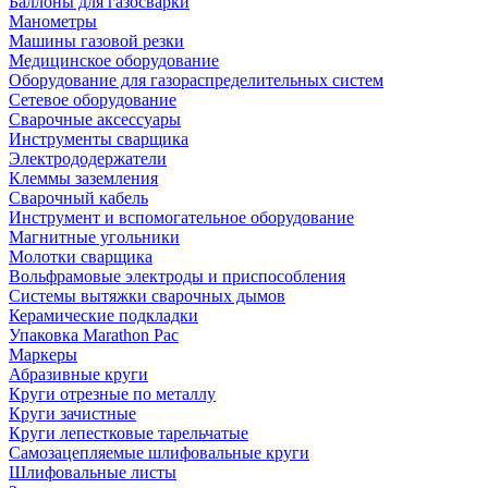
Баллоны для газосварки
Манометры
Машины газовой резки
Медицинское оборудование
Оборудование для газораспределительных систем
Сетевое оборудование
Сварочные аксессуары
Инструменты сварщика
Электрододержатели
Клеммы заземления
Сварочный кабель
Инструмент и вспомогательное оборудование
Магнитные угольники
Молотки сварщика
Вольфрамовые электроды и приспособления
Системы вытяжки сварочных дымов
Керамические подкладки
Упаковка Marathon Pac
Маркеры
Абразивные круги
Круги отрезные по металлу
Круги зачистные
Круги лепестковые тарельчатые
Самозацепляемые шлифовальные круги
Шлифовальные листы