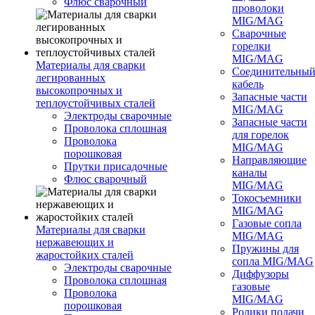
Флюс сварочный
проволоки
MIG/MAG
Сварочные
горелки
MIG/MAG
Материалы для сварки
Соединительны
легированных
кабель
высокопрочных и
Запасные части
теплоустойчивых сталей
MIG/MAG
Электроды сварочные
Запасные части
Проволока сплошная
для горелок
Проволока
MIG/MAG
порошковая
Направляющие
Прутки присадочные
каналы
Флюс сварочный
MIG/MAG
Токосъемники
MIG/MAG
Газовые сопла
Материалы для сварки
MIG/MAG
нержавеющих и
Пружины для
жаростойких сталей
сопла MIG/MAG
Электроды сварочные
Диффузоры
Проволока сплошная
газовые
Проволока
MIG/MAG
порошковая
Ролики подачи