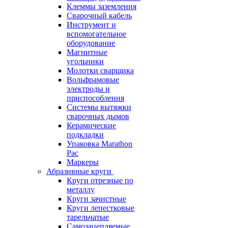
Клеммы заземления
Сварочный кабель
Инструмент и
вспомогательное
оборудование
Магнитные
угольники
Молотки сварщика
Вольфрамовые
электроды и
приспособления
Системы вытяжки
сварочных дымов
Керамические
подкладки
Упаковка Marathon
Pac
Маркеры
Абразивные круги
Круги отрезные по
металлу
Круги зачистные
Круги лепестковые
тарельчатые
Самозацепляемые