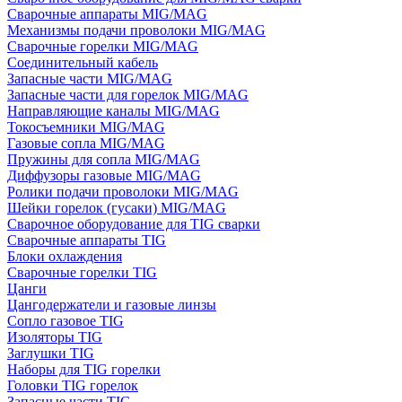
Сварочные аппараты MIG/MAG
Механизмы подачи проволоки MIG/MAG
Сварочные горелки MIG/MAG
Соединительный кабель
Запасные части MIG/MAG
Запасные части для горелок MIG/MAG
Направляющие каналы MIG/MAG
Токосъемники MIG/MAG
Газовые сопла MIG/MAG
Пружины для сопла MIG/MAG
Диффузоры газовые MIG/MAG
Ролики подачи проволоки MIG/MAG
Шейки горелок (гусаки) MIG/MAG
Сварочное оборудование для TIG сварки
Сварочные аппараты TIG
Блоки охлаждения
Сварочные горелки TIG
Цанги
Цангодержатели и газовые линзы
Сопло газовое TIG
Изоляторы TIG
Заглушки TIG
Наборы для TIG горелки
Головки TIG горелок
Запасные части TIG