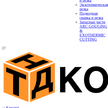
и резка
Экзотермическая
резка
Подводная
сварка и резка
Запасные части
ARC GOUGING
&
EXOTHERMIC
CUTTING
Каталог