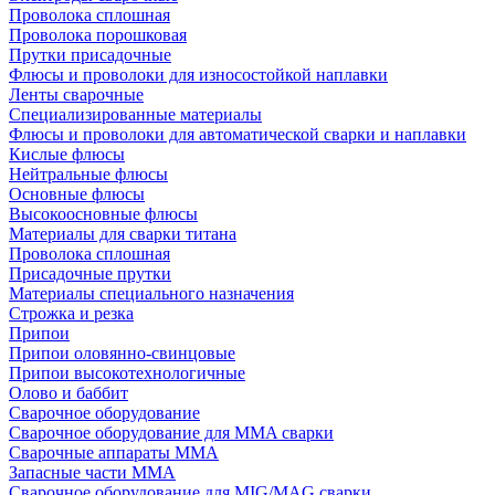
Проволока сплошная
Проволока порошковая
Прутки присадочные
Флюсы и проволоки для износостойкой наплавки
Ленты сварочные
Специализированные материалы
Флюсы и проволоки для автоматической сварки и наплавки
Кислые флюсы
Нейтральные флюсы
Основные флюсы
Высокоосновные флюсы
Материалы для сварки титана
Проволока сплошная
Присадочные прутки
Материалы специального назначения
Строжка и резка
Припои
Припои оловянно-свинцовые
Припои высокотехнологичные
Олово и баббит
Сварочное оборудование
Сварочное оборудование для MMA сварки
Сварочные аппараты MMA
Запасные части MMA
Сварочное оборудование для MIG/MAG сварки