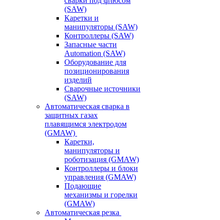
сварки под флюсом
(SAW)
Каретки и
манипуляторы (SAW)
Контроллеры (SAW)
Запасные части
Automation (SAW)
Оборудование для
позиционирования
изделий
Сварочные источники
(SAW)
Автоматическая сварка в
защитных газах
плавящимся электродом
(GMAW)
Каретки,
манипуляторы и
роботизация (GMAW)
Контроллеры и блоки
управления (GMAW)
Подающие
механизмы и горелки
(GMAW)
Автоматическая резка