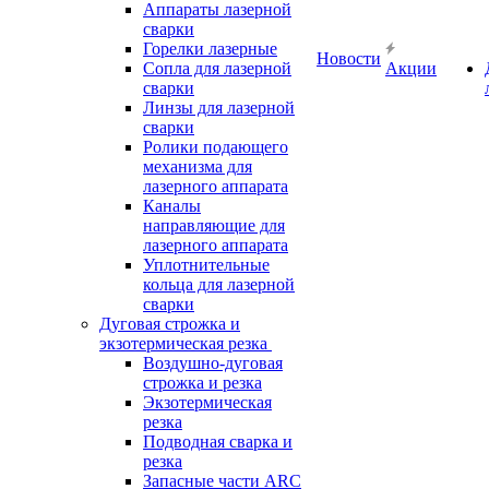
Аппараты лазерной
сварки
Горелки лазерные
Новости
Сопла для лазерной
Акции
сварки
Линзы для лазерной
сварки
Ролики подающего
механизма для
лазерного аппарата
Каналы
направляющие для
лазерного аппарата
Уплотнительные
кольца для лазерной
сварки
Дуговая строжка и
экзотермическая резка
Воздушно-дуговая
строжка и резка
Экзотермическая
резка
Подводная сварка и
резка
Запасные части ARC