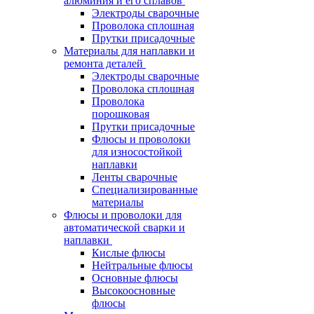
алюминия и его сплавов
Электроды сварочные
Проволока сплошная
Прутки присадочные
Материалы для наплавки и
ремонта деталей
Электроды сварочные
Проволока сплошная
Проволока
порошковая
Прутки присадочные
Флюсы и проволоки
для износостойкой
наплавки
Ленты сварочные
Специализированные
материалы
Флюсы и проволоки для
автоматической сварки и
наплавки
Кислые флюсы
Нейтральные флюсы
Основные флюсы
Высокоосновные
флюсы