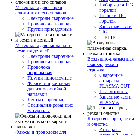
Наборы для TIG
Материалы для сварки
горелки
алюминия и его сплавов
Головки TIG
Электроды сварочные
горелок
Проволока сплошная
Запасные части
Прутки присадочные
TIG
+ ЕЩЕ
Материалы для наплавки и
ремонта деталей
Электроды сварочные
Воздушно-плазменная
Проволока сплошная
сварка, резка и
Проволока
строжка
порошковая
Сварочные
Прутки присадочные
аппараты
Флюсы и проволоки
PLASMA CUT
для износостойкой
Плазмотроны
наплавки
Запасные части
Ленты сварочные
PLASMA
Специализированные
материалы
Лазерная сварка, резка
и очистка
Аппараты
Флюсы и проволоки для
лазерной сварки