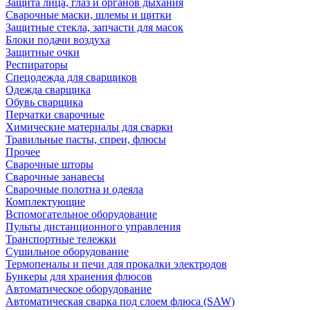
Защита лица, глаз и органов дыхания
Сварочные маски, шлемы и щитки
Защитные стекла, запчасти для масок
Блоки подачи воздуха
Защитные очки
Респираторы
Спецодежда для сварщиков
Одежда сварщика
Обувь сварщика
Перчатки сварочные
Химические материалы для сварки
Травильные пасты, спреи, флюсы
Прочее
Сварочные шторы
Сварочные занавесы
Сварочные полотна и одеяла
Комплектующие
Вспомогательное оборудование
Пульты дистанционного управления
Транспортные тележки
Сушильное оборудование
Термопеналы и печи для прокалки электродов
Бункеры для хранения флюсов
Автоматическое оборудование
Автоматическая сварка под слоем флюса (SAW)