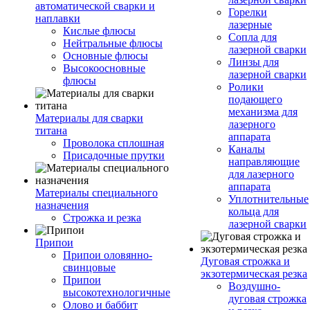
автоматической сварки и
Горелки
наплавки
лазерные
Кислые флюсы
Сопла для
Нейтральные флюсы
лазерной сварки
Основные флюсы
Линзы для
Высокоосновные
лазерной сварки
флюсы
Ролики
подающего
механизма для
Материалы для сварки
лазерного
титана
аппарата
Проволока сплошная
Каналы
Присадочные прутки
направляющие
для лазерного
аппарата
Материалы специального
Уплотнительные
назначения
кольца для
Строжка и резка
лазерной сварки
Припои
Припои оловянно-
Дуговая строжка и
свинцовые
экзотермическая резка
Припои
Воздушно-
высокотехнологичные
дуговая строжка
Олово и баббит