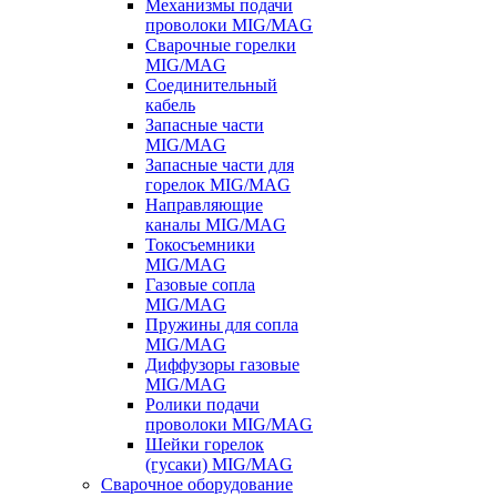
Механизмы подачи
проволоки MIG/MAG
Сварочные горелки
MIG/MAG
Соединительный
кабель
Запасные части
MIG/MAG
Запасные части для
горелок MIG/MAG
Направляющие
каналы MIG/MAG
Токосъемники
MIG/MAG
Газовые сопла
MIG/MAG
Пружины для сопла
MIG/MAG
Диффузоры газовые
MIG/MAG
Ролики подачи
проволоки MIG/MAG
Шейки горелок
(гусаки) MIG/MAG
Сварочное оборудование