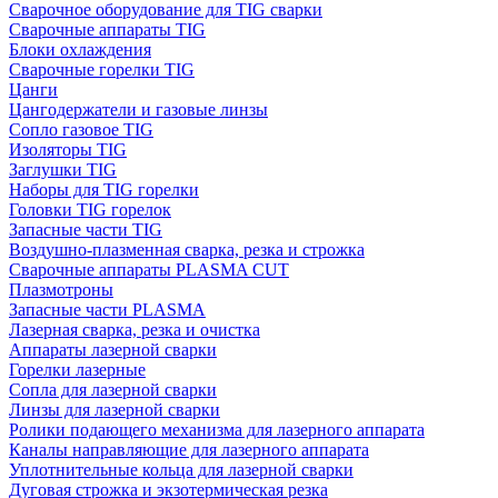
Сварочное оборудование для TIG сварки
Сварочные аппараты TIG
Блоки охлаждения
Сварочные горелки TIG
Цанги
Цангодержатели и газовые линзы
Сопло газовое TIG
Изоляторы TIG
Заглушки TIG
Наборы для TIG горелки
Головки TIG горелок
Запасные части TIG
Воздушно-плазменная сварка, резка и строжка
Сварочные аппараты PLASMA CUT
Плазмотроны
Запасные части PLASMA
Лазерная сварка, резка и очистка
Аппараты лазерной сварки
Горелки лазерные
Сопла для лазерной сварки
Линзы для лазерной сварки
Ролики подающего механизма для лазерного аппарата
Каналы направляющие для лазерного аппарата
Уплотнительные кольца для лазерной сварки
Дуговая строжка и экзотермическая резка