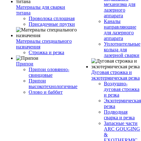
механизма для
Материалы для сварки
лазерного
титана
аппарата
Проволока сплошная
Каналы
Присадочные прутки
направляющие
для лазерного
аппарата
Материалы специального
Уплотнительные
назначения
кольца для
Строжка и резка
лазерной сварки
Припои
Припои оловянно-
Дуговая строжка и
свинцовые
экзотермическая резка
Припои
Воздушно-
высокотехнологичные
дуговая строжка
Олово и баббит
и резка
Экзотермическая
резка
Подводная
сварка и резка
Запасные части
ARC GOUGING
&
EXOTHERMIC