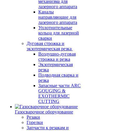
механизма для
лазерного аппарата
Каналы
направляющие для
лазерного аппарата
Уплотнительные
кольца для лазерной
сварки
Дуговая строжка и
экзотермическая резка
Воздушно-дуговая
строжка и резка
Экзотермическая
резка
Подводная сварка и
резка
Запасные части ARC
GOUGING &
EXOTHERMIC
CUTTING
Газосварочное оборудование
Резаки
Горелки
Запчасти к резакам и