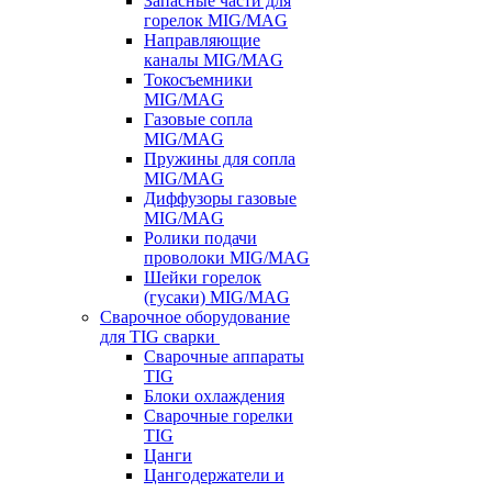
Запасные части для
горелок MIG/MAG
Направляющие
каналы MIG/MAG
Токосъемники
MIG/MAG
Газовые сопла
MIG/MAG
Пружины для сопла
MIG/MAG
Диффузоры газовые
MIG/MAG
Ролики подачи
проволоки MIG/MAG
Шейки горелок
(гусаки) MIG/MAG
Сварочное оборудование
для TIG сварки
Сварочные аппараты
TIG
Блоки охлаждения
Сварочные горелки
TIG
Цанги
Цангодержатели и