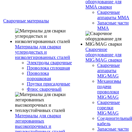
оборудование для
MMA сварки
Сварочные
аппараты MMA
Сварочные материалы
Запасные части
MMA
Материалы для сварки
Сварочное
углеродистых и
оборудование для
низколегированных сталей
MIG/MAG сварки
Электроды сварочные
Сварочные
Проволока сплошная
аппараты
Проволока
MIG/MAG
порошковая
Механизмы
Прутки присадочные
подачи
Флюс сварочный
проволоки
MIG/MAG
Сварочные
горелки
MIG/MAG
Материалы для сварки
Соединительны
легированных
кабель
высокопрочных и
Запасные части
теплоустойчивых сталей