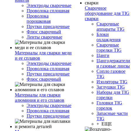
никеля
Электроды сварочные
Сварочное
Проволока сплошная
оборудование для TIG
Проволока
сварки
порошковая
Сварочные
Прутки присадочные
аппараты TIG
Флюс сварочный
Блоки
Ленты сварочные
охлаждения
Сварочные
горелки TIG
Материалы для сварки меди
Цанги
и ее сплавов
Цангодержатели
Электроды сварочные
и газовые линзы
Проволока сплошная
Сопло газовое
Прутки присадочные
TIG
Флюс сварочный
Изоляторы TIG
Заглушки TIG
Наборы для TIG
Материалы для сварки
горелки
алюминия и его сплавов
Головки TIG
Электроды сварочные
горелок
Проволока сплошная
Запасные части
Прутки присадочные
TIG
+ ЕЩЕ