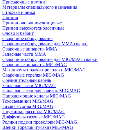
Присадочные прутки
Материалы специального назначения
Строжка и резка
Припои
Припои оловянно-свинцовые
Припои высокотехнологичные
Олово и баббит
Сварочное оборудование
Сварочное оборудование для MMA сварки
Сварочные аппараты MMA
Запасные части MMA
Сварочное оборудование для MIG/MAG сварки
Сварочные аппараты MIG/MAG
Механизмы подачи проволоки MIG/MAG
Сварочные горелки MIG/MAG
Соединительный кабель
Запасные части MIG/MAG
Запасные части для горелок MIG/MAG
Направляющие каналы MIG/MAG
Токосъемники MIG/MAG
Газовые сопла MIG/MAG
Пружины для сопла MIG/MAG
Диффузоры газовые MIG/MAG
Ролики подачи проволоки MIG/MAG
Шейки горелок (гусаки) MIG/MAG