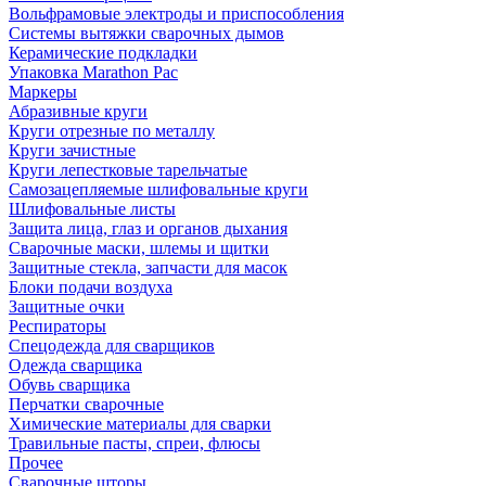
Вольфрамовые электроды и приспособления
Системы вытяжки сварочных дымов
Керамические подкладки
Упаковка Marathon Pac
Маркеры
Абразивные круги
Круги отрезные по металлу
Круги зачистные
Круги лепестковые тарельчатые
Самозацепляемые шлифовальные круги
Шлифовальные листы
Защита лица, глаз и органов дыхания
Сварочные маски, шлемы и щитки
Защитные стекла, запчасти для масок
Блоки подачи воздуха
Защитные очки
Респираторы
Спецодежда для сварщиков
Одежда сварщика
Обувь сварщика
Перчатки сварочные
Химические материалы для сварки
Травильные пасты, спреи, флюсы
Прочее
Сварочные шторы