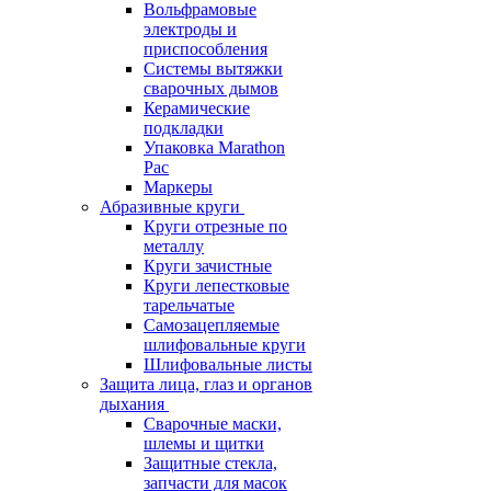
Вольфрамовые
электроды и
приспособления
Системы вытяжки
сварочных дымов
Керамические
подкладки
Упаковка Marathon
Pac
Маркеры
Абразивные круги
Круги отрезные по
металлу
Круги зачистные
Круги лепестковые
тарельчатые
Самозацепляемые
шлифовальные круги
Шлифовальные листы
Защита лица, глаз и органов
дыхания
Сварочные маски,
шлемы и щитки
Защитные стекла,
запчасти для масок