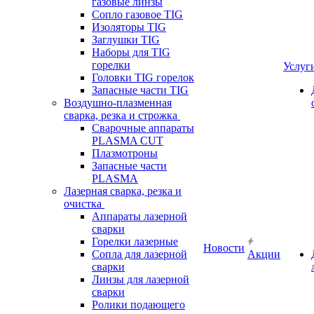
газовые линзы
Сопло газовое TIG
Изоляторы TIG
Заглушки TIG
Наборы для TIG
горелки
Услуг
Головки TIG горелок
Запасные части TIG
Воздушно-плазменная
сварка, резка и строжка
Сварочные аппараты
PLASMA CUT
Плазмотроны
Запасные части
PLASMA
Лазерная сварка, резка и
очистка
Аппараты лазерной
сварки
Горелки лазерные
Новости
Сопла для лазерной
Акции
сварки
Линзы для лазерной
сварки
Ролики подающего