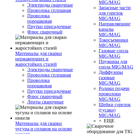
MIG/MAG
Электроды сварочные
Запасные части
Проволока сплошная
для горелок
Проволока
MIG/MAG
порошковая
Направляющие
Прутки присадочные
каналы
Флюс сварочный
MIG/MAG
Токосъемники
MIG/MAG
Газовые сопла
Материалы для сварки
MIG/MAG
нержавеющих и
Пружины для
жаростойких сталей
сопла MIG/MAG
Электроды сварочные
Диффузоры
Проволока сплошная
газовые
Проволока
MIG/MAG
порошковая
Ролики подачи
Прутки присадочные
проволоки
Флюс сварочный
MIG/MAG
Ленты сварочные
Шейки горелок
(гусаки)
MIG/MAG
+ ЕЩЕ
Материалы для сварки
чугуна и сплавов на основе