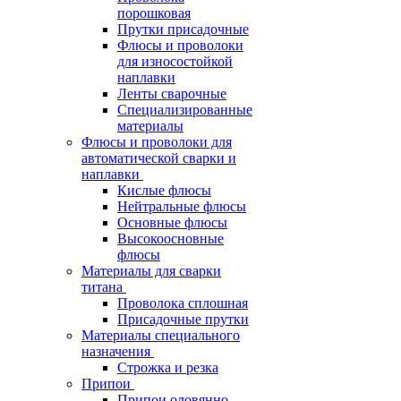
порошковая
Прутки присадочные
Флюсы и проволоки
для износостойкой
наплавки
Ленты сварочные
Специализированные
материалы
Флюсы и проволоки для
автоматической сварки и
наплавки
Кислые флюсы
Нейтральные флюсы
Основные флюсы
Высокоосновные
флюсы
Материалы для сварки
титана
Проволока сплошная
Присадочные прутки
Материалы специального
назначения
Строжка и резка
Припои
Припои оловянно-