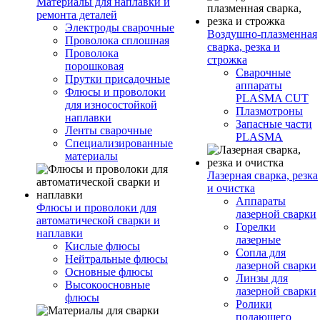
Материалы для наплавки и
ремонта деталей
Электроды сварочные
Воздушно-плазменная
Проволока сплошная
сварка, резка и
Проволока
строжка
порошковая
Сварочные
Прутки присадочные
аппараты
Флюсы и проволоки
PLASMA CUT
для износостойкой
Плазмотроны
наплавки
Запасные части
Ленты сварочные
PLASMA
Специализированные
материалы
Лазерная сварка, резка
и очистка
Аппараты
Флюсы и проволоки для
лазерной сварки
автоматической сварки и
Горелки
наплавки
лазерные
Кислые флюсы
Сопла для
Нейтральные флюсы
лазерной сварки
Основные флюсы
Линзы для
Высокоосновные
лазерной сварки
флюсы
Ролики
подающего