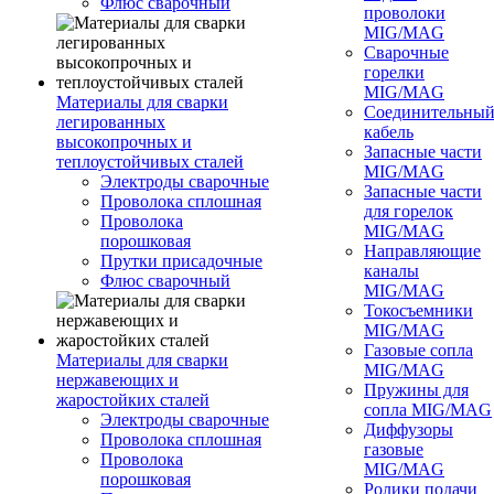
Флюс сварочный
проволоки
MIG/MAG
Сварочные
горелки
MIG/MAG
Материалы для сварки
Соединительны
легированных
кабель
высокопрочных и
Запасные части
теплоустойчивых сталей
MIG/MAG
Электроды сварочные
Запасные части
Проволока сплошная
для горелок
Проволока
MIG/MAG
порошковая
Направляющие
Прутки присадочные
каналы
Флюс сварочный
MIG/MAG
Токосъемники
MIG/MAG
Газовые сопла
Материалы для сварки
MIG/MAG
нержавеющих и
Пружины для
жаростойких сталей
сопла MIG/MAG
Электроды сварочные
Диффузоры
Проволока сплошная
газовые
Проволока
MIG/MAG
порошковая
Ролики подачи