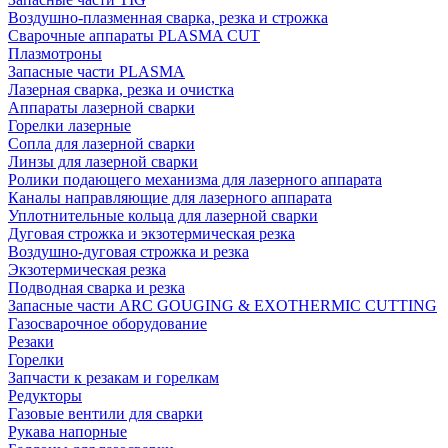
Воздушно-плазменная сварка, резка и строжка
Сварочные аппараты PLASMA CUT
Плазмотроны
Запасные части PLASMA
Лазерная сварка, резка и очистка
Аппараты лазерной сварки
Горелки лазерные
Сопла для лазерной сварки
Линзы для лазерной сварки
Ролики подающего механизма для лазерного аппарата
Каналы направляющие для лазерного аппарата
Уплотнительные кольца для лазерной сварки
Дуговая строжка и экзотермическая резка
Воздушно-дуговая строжка и резка
Экзотермическая резка
Подводная сварка и резка
Запасные части ARC GOUGING & EXOTHERMIC CUTTING
Газосварочное оборудование
Резаки
Горелки
Запчасти к резакам и горелкам
Редукторы
Газовые вентили для сварки
Рукава напорные