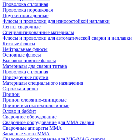
Проволока сплошная
Проволока порошковая
Прутки присадочные
Флюсы и проволоки для износостойкой наплавки
Ленты сварочные
Специализированные материалы
Флюсы и проволоки для автоматической сварки и наплавки
Кислые флюсы
Нейтральные флюсы
Основные флюсы
Высокоосновные флюсы
Материалы для сварки титана
Проволока сплошная
Присадочные прутки
Материалы специального назначения
Строжка и резка
Припои
Припои оловянно-свинцовые
Припои высокотехнологичные
Олово и баббит
Сварочное оборудование
Сварочное оборудование для MMA сварки
Сварочные аппараты MMA
Запасные части MMA
Сварочное оборудование для MIG/MAG сварки