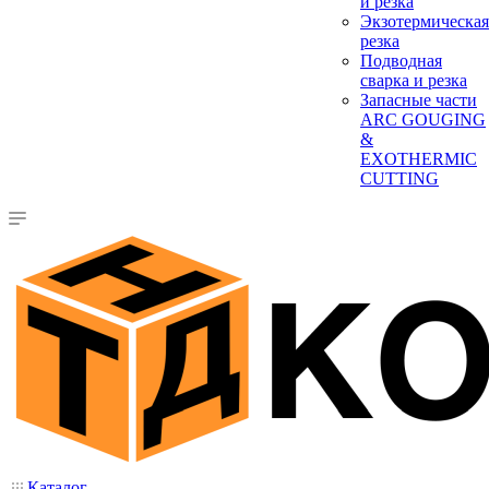
и резка
Экзотермическая
резка
Подводная
сварка и резка
Запасные части
ARC GOUGING
&
EXOTHERMIC
CUTTING
Каталог