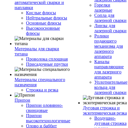
автоматической сварки и
Горелки
наплавки
лазерные
Кислые флюсы
Сопла для
Нейтральные флюсы
лазерной сварки
Основные флюсы
Линзы для
Высокоосновные
лазерной сварки
флюсы
Ролики
подающего
механизма для
Материалы для сварки
лазерного
титана
аппарата
Проволока сплошная
Каналы
Присадочные прутки
направляющие
для лазерного
аппарата
Материалы специального
Уплотнительные
назначения
кольца для
Строжка и резка
лазерной сварки
Припои
Припои оловянно-
Дуговая строжка и
свинцовые
экзотермическая резка
Припои
Воздушно-
высокотехнологичные
дуговая строжка
Олово и баббит