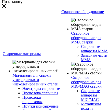
По каталогу
Сварочное оборудование
Сварочное
оборудование для
MMA сварки
Сварочные
аппараты MMA
Сварочные материалы
Запасные части
MMA
Материалы для сварки
Сварочное
углеродистых и
оборудование для
низколегированных сталей
MIG/MAG сварки
Электроды сварочные
Сварочные
Проволока сплошная
аппараты
Проволока
MIG/MAG
порошковая
Механизмы
Прутки присадочные
подачи