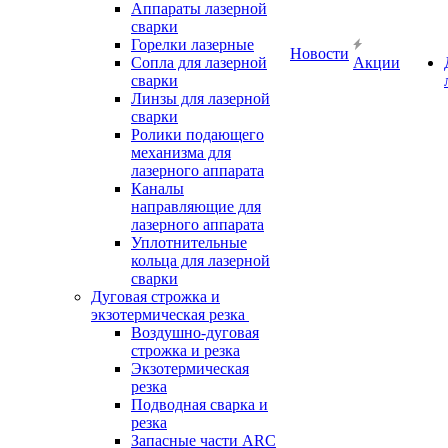
Аппараты лазерной
сварки
Горелки лазерные
Новости
Сопла для лазерной
Акции
сварки
Линзы для лазерной
сварки
Ролики подающего
механизма для
лазерного аппарата
Каналы
направляющие для
лазерного аппарата
Уплотнительные
кольца для лазерной
сварки
Дуговая строжка и
экзотермическая резка
Воздушно-дуговая
строжка и резка
Экзотермическая
резка
Подводная сварка и
резка
Запасные части ARC