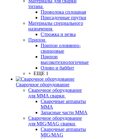
Материалы для сварки
титана
Проволока сплошная
Присадочные прутки
Материалы специального
назначения
Строжка и резка
Припои
Припои оловянно-
свинцовые
Припои
высокотехнологичные
Олово и баббит
+ ЕЩЕ 1
Сварочное оборудование
Сварочное оборудование
для MMA сварки
Сварочные аппараты
MMA
Запасные части MMA
Сварочное оборудование
для MIG/MAG сварки
Сварочные аппараты
MIG/MAG