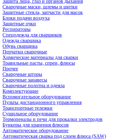
Защита лица, глаз и органов дыхания
Сварочные маски, шлемы и щитки
Защитные стекла, запчасти для масок
Блоки подачи воздуха
Защитные очки
Респираторы
Спецодежда для сварщиков
Одежда сварщика
Обувь сварщика
Перчатки сварочные
Химические материалы для сварки
Травильные пасты, спреи, флюсы
Прочее
Сварочные шторы
Сварочные занавесы
Сварочные полотна и одеяла
Комплектующие
Вспомогательное оборудование
Пульты дистанционного управления
Транспортные тележки
Сушильное оборудование
Термопеналы и печи для прокалки электродов
Бункеры для хранения флюсов
Автоматическое оборудование
Автоматическая сварка под слоем флюса (SAW)