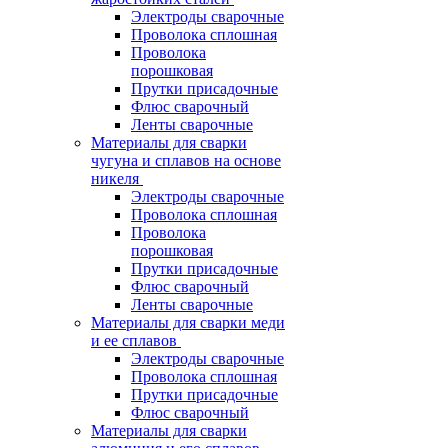
Электроды сварочные
Проволока сплошная
Проволока
порошковая
Прутки присадочные
Флюс сварочный
Ленты сварочные
Материалы для сварки
чугуна и сплавов на основе
никеля
Электроды сварочные
Проволока сплошная
Проволока
порошковая
Прутки присадочные
Флюс сварочный
Ленты сварочные
Материалы для сварки меди
и ее сплавов
Электроды сварочные
Проволока сплошная
Прутки присадочные
Флюс сварочный
Материалы для сварки