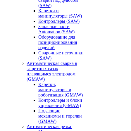
сварки под флюсом
(SAW)
Каретки и
манипуляторы (SAW)
Контроллеры (SAW)
Запасные части
Automation (SAW)
Оборудование для
позиционирования
изделий
Сварочные источники
(SAW)
Автоматическая сварка в
защитных газах
плавящимся электродом
(GMAW)
Каретки,
манипуляторы и
роботизация (GMAW)
Контроллеры и блоки
управления (GMAW)
Подающие
механизмы и горелки
(GMAW)
Автоматическая резка