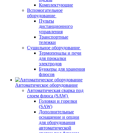
Комплектующие
Вспомогательное
оборудование
Пульты
дистанционного
управления
Транспортные
тележки
Сушильное оборудование
Термопеналы и печи
для прокалки
электродов
Бункеры для хранения
флюсов
Автоматическое оборудование
Автоматическая сварка под
слоем флюса (SAW)
Головки и горелки
(SAW)
Дополнительные
оснащение и опции
для оборудования
автоматической