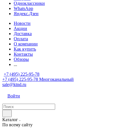
Одноклассники
WhatsApp
Яндекс.Дзен
Новости
Акции
Доставка
Оплата
О компании
Как купить
Контакты
Обзоры
...
+7 (495) 225-95-78
+7 (495) 225-95-78
Многоканальный
sale@ktnd.ru
Войти
Каталог
По всему сайту