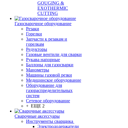
GOUGING &
EXOTHERMIC
CUTTING
Газосварочное оборудование
Резаки
Горелки
Запчасти к резакам и
горелкам
Редукторы
Газовые вентили для сварки
Рукава напорные
Баллоны для газосварки
Манометры
Машины газовой резки
Медицинское оборудование
Оборудование для
газораспределительных
систем
Сетевое оборудование
+ ЕЩЕ 2
Сварочные аксессуары
Инструменты сварщика
Электрододержатели