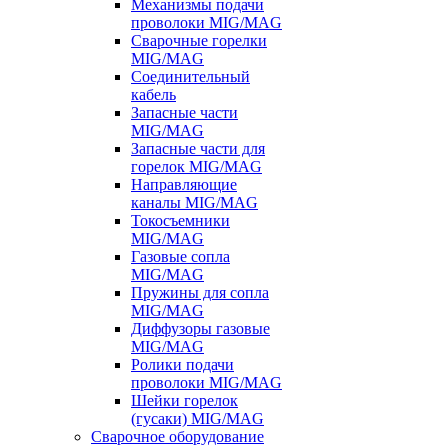
Механизмы подачи
проволоки MIG/MAG
Сварочные горелки
MIG/MAG
Соединительный
кабель
Запасные части
MIG/MAG
Запасные части для
горелок MIG/MAG
Направляющие
каналы MIG/MAG
Токосъемники
MIG/MAG
Газовые сопла
MIG/MAG
Пружины для сопла
MIG/MAG
Диффузоры газовые
MIG/MAG
Ролики подачи
проволоки MIG/MAG
Шейки горелок
(гусаки) MIG/MAG
Сварочное оборудование