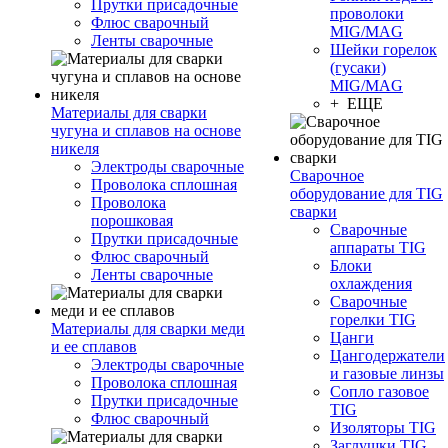
Прутки присадочные
проволоки
Флюс сварочный
MIG/MAG
Ленты сварочные
Шейки горелок
(гусаки)
MIG/MAG
+ ЕЩЕ
Материалы для сварки
чугуна и сплавов на основе
никеля
Электроды сварочные
Сварочное
Проволока сплошная
оборудование для TIG
Проволока
сварки
порошковая
Сварочные
Прутки присадочные
аппараты TIG
Флюс сварочный
Блоки
Ленты сварочные
охлаждения
Сварочные
горелки TIG
Материалы для сварки меди
Цанги
и ее сплавов
Цангодержатели
Электроды сварочные
и газовые линзы
Проволока сплошная
Сопло газовое
Прутки присадочные
TIG
Флюс сварочный
Изоляторы TIG
Заглушки TIG