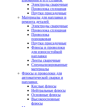
алюминия и его сплавов
Электроды сварочные
Проволока сплошная
Прутки присадочные
Материалы для наплавки и
ремонта деталей
Электроды сварочные
Проволока сплошная
Проволока
порошковая
Прутки присадочные
Флюсы и проволоки
для износостойкой
наплавки
Ленты сварочные
Специализированные
материалы
Флюсы и проволоки для
автоматической сварки и
наплавки
Кислые флюсы
Нейтральные флюсы
Основные флюсы
Высокоосновные
флюсы