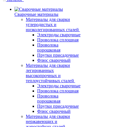
Сварочные материалы
Материалы для сварки
углеродистых и
низколегированных сталей
Электроды сварочные
Проволока сплошная
Проволока
порошковая
Прутки присадочные
Флюс сварочный
Материалы для сварки
легированных
высокопрочных и
теплоустойчивых сталей
Электроды сварочные
Проволока сплошная
Проволока
порошковая
Прутки присадочные
Флюс сварочный
Материалы для сварки
нержавеющих и
жаростойких сталей