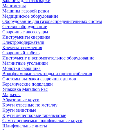
Баллоны для газосварки
Манометры
Машины газовой резки
Медицинское оборудование
Оборудование для газораспределительных систем
Сетевое оборудование
Сварочные аксессуары
Инструменты сварщика
Электрододержатели
Клеммы заземления
Сварочный кабель
Инструмент и вспомогательное оборудование
Магнитные угольники
Молотки сварщика
Вольфрамовые электроды и приспособления
Системы вытяжки сварочных дымов
Керамические подкладки
Упаковка Marathon Pac
Маркеры
Абразивные круги
Круги отрезные по металлу
Круги зачистные
Круги лепестковые тарельчатые
Самозацепляемые шлифовальные круги
Шлифовальные листы