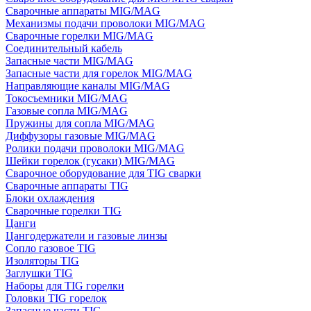
Сварочные аппараты MIG/MAG
Механизмы подачи проволоки MIG/MAG
Сварочные горелки MIG/MAG
Соединительный кабель
Запасные части MIG/MAG
Запасные части для горелок MIG/MAG
Направляющие каналы MIG/MAG
Токосъемники MIG/MAG
Газовые сопла MIG/MAG
Пружины для сопла MIG/MAG
Диффузоры газовые MIG/MAG
Ролики подачи проволоки MIG/MAG
Шейки горелок (гусаки) MIG/MAG
Сварочное оборудование для TIG сварки
Сварочные аппараты TIG
Блоки охлаждения
Сварочные горелки TIG
Цанги
Цангодержатели и газовые линзы
Сопло газовое TIG
Изоляторы TIG
Заглушки TIG
Наборы для TIG горелки
Головки TIG горелок
Запасные части TIG