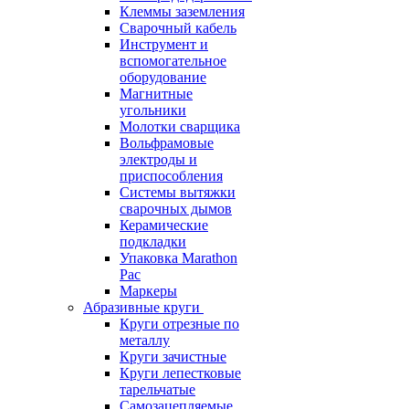
Клеммы заземления
Сварочный кабель
Инструмент и
вспомогательное
оборудование
Магнитные
угольники
Молотки сварщика
Вольфрамовые
электроды и
приспособления
Системы вытяжки
сварочных дымов
Керамические
подкладки
Упаковка Marathon
Pac
Маркеры
Абразивные круги
Круги отрезные по
металлу
Круги зачистные
Круги лепестковые
тарельчатые
Самозацепляемые