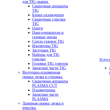
для TIG сварки
Сварочные аппараты
TIG
Блоки охлаждения
Сварочные горелки
TIG
Цанги
Цангодержатели и
газовые линзы
Сопло газовое TIG
Изоляторы TIG
Заглушки TIG
Наборы для TIG
горелки
Услуг
Головки TIG горелок
Запасные части TIG
Воздушно-плазменная
сварка, резка и строжка
Сварочные аппараты
PLASMA CUT
Плазмотроны
Запасные части
PLASMA
Лазерная сварка, резка и
очистка