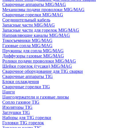
Сварочные аппараты MIG/MAG
Механизмы подачи проволоки MIG/MAG
Сварочные горелки MIG/MAG
Соединительный кабель
Запасные части MIG/MAG
Запасные части для горелок MIG/MAG
Направляющие каналы MIG/MAG
Токосъемники MIG/MAG
Газовые сопла MIG/MAG
Пружины для сопла MIG/MAG
Диффузоры газовые MIG/MAG
Ролики подачи проволоки MIG/MAG
Шейки горелок (гусаки) MIG/MAG
Сварочное оборудование для TIG сварки
Сварочные аппараты TIG
Блоки охлаждения
Сварочные горелки TIG
Цанги
Цангодержатели и газовые линзы
Сопло газовое TIG
Изоляторы TIG
Заглушки TIG
Наборы для TIG горелки
Головки TIG горелок
Запасные части TIG