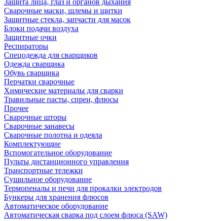
Защита лица, глаз и органов дыхания
Сварочные маски, шлемы и щитки
Защитные стекла, запчасти для масок
Блоки подачи воздуха
Защитные очки
Респираторы
Спецодежда для сварщиков
Одежда сварщика
Обувь сварщика
Перчатки сварочные
Химические материалы для сварки
Травильные пасты, спреи, флюсы
Прочее
Сварочные шторы
Сварочные занавесы
Сварочные полотна и одеяла
Комплектующие
Вспомогательное оборудование
Пульты дистанционного управления
Транспортные тележки
Сушильное оборудование
Термопеналы и печи для прокалки электродов
Бункеры для хранения флюсов
Автоматическое оборудование
Автоматическая сварка под слоем флюса (SAW)