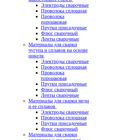
Электроды сварочные
Проволока сплошная
Проволока
порошковая
Прутки присадочные
Флюс сварочный
Ленты сварочные
Материалы для сварки
чугуна и сплавов на основе
никеля
Электроды сварочные
Проволока сплошная
Проволока
порошковая
Прутки присадочные
Флюс сварочный
Ленты сварочные
Материалы для сварки меди
и ее сплавов
Электроды сварочные
Проволока сплошная
Прутки присадочные
Флюс сварочный
Материалы для сварки