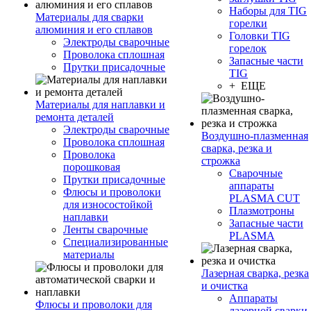
Наборы для TIG
Материалы для сварки
горелки
алюминия и его сплавов
Головки TIG
Электроды сварочные
горелок
Проволока сплошная
Запасные части
Прутки присадочные
TIG
+ ЕЩЕ
Материалы для наплавки и
ремонта деталей
Электроды сварочные
Воздушно-плазменная
Проволока сплошная
сварка, резка и
Проволока
строжка
порошковая
Сварочные
Прутки присадочные
аппараты
Флюсы и проволоки
PLASMA CUT
для износостойкой
Плазмотроны
наплавки
Запасные части
Ленты сварочные
PLASMA
Специализированные
материалы
Лазерная сварка, резка
и очистка
Аппараты
Флюсы и проволоки для
лазерной сварки