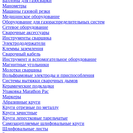
Баллоны для газосварки
Манометры
Машины газовой резки
Медицинское оборудование
Оборудование для газораспределительных систем
Сетевое оборудование
Сварочные аксессуары
Инструменты сварщика
Электрододержатели
Клеммы заземления
Сварочный кабель
Инструмент и вспомогательное оборудование
Магнитные угольники
Молотки сварщика
Вольфрамовые электроды и приспособления
Системы вытяжки сварочных дымов
Керамические подкладки
Упаковка Marathon Pac
Маркеры
Абразивные круги
Круги отрезные по металлу
Круги зачистные
Круги лепестковые тарельчатые
Самозацепляемые шлифовальные круги
Шлифовальные листы