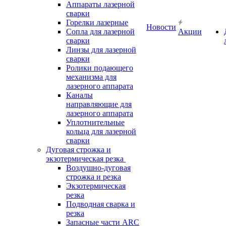
Аппараты лазерной
сварки
Горелки лазерные
Новости
Сопла для лазерной
Акции
сварки
Линзы для лазерной
сварки
Ролики подающего
механизма для
лазерного аппарата
Каналы
направляющие для
лазерного аппарата
Уплотнительные
кольца для лазерной
сварки
Дуговая строжка и
экзотермическая резка
Воздушно-дуговая
строжка и резка
Экзотермическая
резка
Подводная сварка и
резка
Запасные части ARC