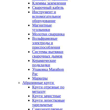
Клеммы заземления
Сварочный кабель
Инструмент и
вспомогательное
оборудование
Магнитные
угольники
Молотки сварщика
Вольфрамовые
электроды и
приспособления
Системы вытяжки
сварочных дымов
Керамические
подкладки
Упаковка Marathon
Pac
Маркеры
Абразивные круги
Круги отрезные по
металлу
Круги зачистные
Круги лепестковые
тарельчатые
Самозацепляемые