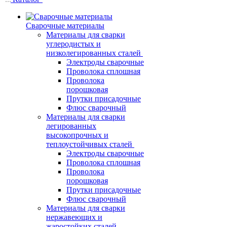
Сварочные материалы
Материалы для сварки
углеродистых и
низколегированных сталей
Электроды сварочные
Проволока сплошная
Проволока
порошковая
Прутки присадочные
Флюс сварочный
Материалы для сварки
легированных
высокопрочных и
теплоустойчивых сталей
Электроды сварочные
Проволока сплошная
Проволока
порошковая
Прутки присадочные
Флюс сварочный
Материалы для сварки
нержавеющих и
жаростойких сталей