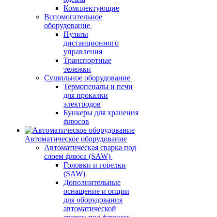
Комплектующие
Вспомогательное
оборудование
Пульты
дистанционного
управления
Транспортные
тележки
Сушильное оборудование
Термопеналы и печи
для прокалки
электродов
Бункеры для хранения
флюсов
Автоматическое оборудование
Автоматическая сварка под
слоем флюса (SAW)
Головки и горелки
(SAW)
Дополнительные
оснащение и опции
для оборудования
автоматической