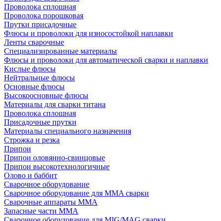
Проволока сплошная
Проволока порошковая
Прутки присадочные
Флюсы и проволоки для износостойкой наплавки
Ленты сварочные
Специализированные материалы
Флюсы и проволоки для автоматической сварки и наплавки
Кислые флюсы
Нейтральные флюсы
Основные флюсы
Высокоосновные флюсы
Материалы для сварки титана
Проволока сплошная
Присадочные прутки
Материалы специального назначения
Строжка и резка
Припои
Припои оловянно-свинцовые
Припои высокотехнологичные
Олово и баббит
Сварочное оборудование
Сварочное оборудование для MMA сварки
Сварочные аппараты MMA
Запасные части MMA
Сварочное оборудование для MIG/MAG сварки