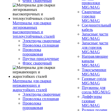
Флюс сварочный
проволоки
MIG/MAG
Сварочные
горелки
MIG/MAG
Материалы для сварки
Соединительны
легированных
кабель
высокопрочных и
Запасные части
теплоустойчивых сталей
MIG/MAG
Электроды сварочные
Запасные части
Проволока сплошная
для горелок
Проволока
MIG/MAG
порошковая
Направляющие
Прутки присадочные
каналы
Флюс сварочный
MIG/MAG
Токосъемники
MIG/MAG
Газовые сопла
Материалы для сварки
MIG/MAG
нержавеющих и
Пружины для
жаростойких сталей
сопла MIG/MAG
Электроды сварочные
Диффузоры
Проволока сплошная
газовые
Проволока
MIG/MAG
порошковая
Ролики подачи