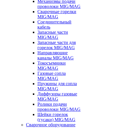
Механизмы подачи
проволоки MIG/MAG
Сварочные горелки
MIG/MAG
Соединительный
кабель
Запасные части
MIG/MAG
Запасные части для
горелок MIG/MAG
Направляющие
каналы MIG/MAG
Токосъемники
MIG/MAG
Газовые сопла
MIG/MAG
Пружины для сопла
MIG/MAG
Диффузоры газовые
MIG/MAG
Ролики подачи
проволоки MIG/MAG
Шейки горелок
(гусаки) MIG/MAG
Сварочное оборудование