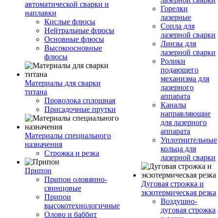
автоматической сварки и
Горелки
наплавки
лазерные
Кислые флюсы
Сопла для
Нейтральные флюсы
лазерной сварки
Основные флюсы
Линзы для
Высокоосновные
лазерной сварки
флюсы
Ролики
подающего
механизма для
Материалы для сварки
лазерного
титана
аппарата
Проволока сплошная
Каналы
Присадочные прутки
направляющие
для лазерного
аппарата
Материалы специального
Уплотнительные
назначения
кольца для
Строжка и резка
лазерной сварки
Припои
Припои оловянно-
Дуговая строжка и
свинцовые
экзотермическая резка
Припои
Воздушно-
высокотехнологичные
дуговая строжка
Олово и баббит