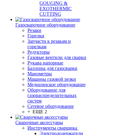
GOUGING &
EXOTHERMIC
CUTTING
Газосварочное оборудование
Резаки
Горелки
Запчасти к резакам и
горелкам
Редукторы
Газовые вентили для сварки
Рукава напорные
Баллоны для газосварки
Манометры
Машины газовой резки
Медицинское оборудование
Оборудование для
газораспределительных
систем
Сетевое оборудование
+ ЕЩЕ 2
Сварочные аксессуары
Инструменты сварщика
Электрододержатели