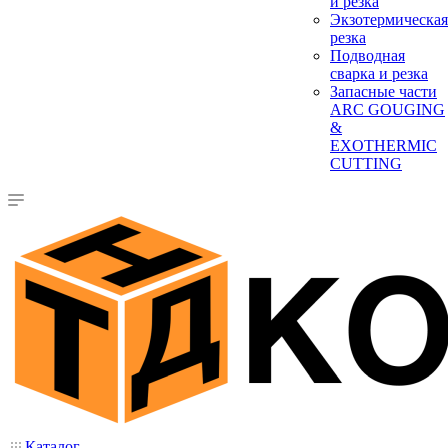
и резка
Экзотермическая
резка
Подводная
сварка и резка
Запасные части
ARC GOUGING
&
EXOTHERMIC
CUTTING
Каталог