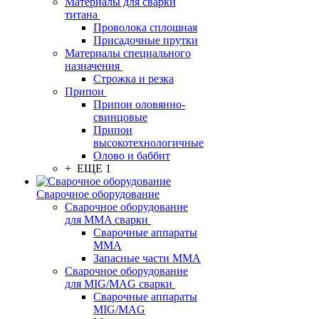
Материалы для сварки
титана
Проволока сплошная
Присадочные прутки
Материалы специального
назначения
Строжка и резка
Припои
Припои оловянно-
свинцовые
Припои
высокотехнологичные
Олово и баббит
+ ЕЩЕ 1
Сварочное оборудование
Сварочное оборудование
для MMA сварки
Сварочные аппараты
MMA
Запасные части MMA
Сварочное оборудование
для MIG/MAG сварки
Сварочные аппараты
MIG/MAG