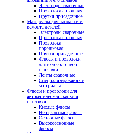
алюминия и его сплавов
Электроды сварочные
Проволока сплошная
Прутки присадочные
Материалы для наплавки и
ремонта деталей
Электроды сварочные
Проволока сплошная
Проволока
порошковая
Прутки присадочные
Флюсы и проволоки
для износостойкой
наплавки
Ленты сварочные
Специализированные
материалы
Флюсы и проволоки для
автоматической сварки и
наплавки
Кислые флюсы
Нейтральные флюсы
Основные флюсы
Высокоосновные
флюсы