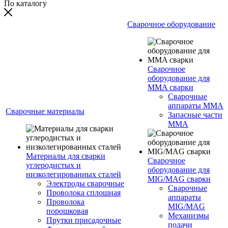
По каталогу
Сварочное оборудование
Сварочное
оборудование для
MMA сварки
Сварочные
аппараты MMA
Сварочные материалы
Запасные части
MMA
Материалы для сварки
Сварочное
углеродистых и
оборудование для
низколегированных сталей
MIG/MAG сварки
Электроды сварочные
Сварочные
Проволока сплошная
аппараты
Проволока
MIG/MAG
порошковая
Механизмы
Прутки присадочные
подачи