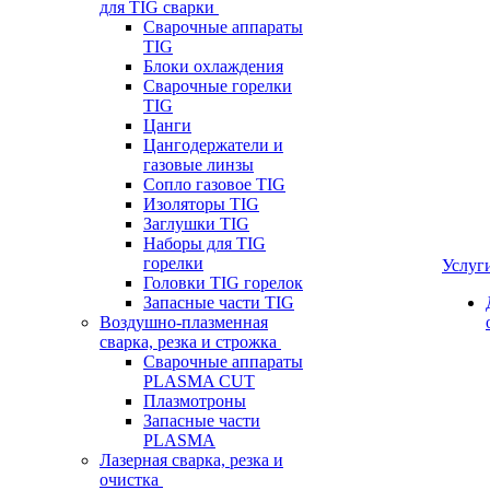
для TIG сварки
Сварочные аппараты
TIG
Блоки охлаждения
Сварочные горелки
TIG
Цанги
Цангодержатели и
газовые линзы
Сопло газовое TIG
Изоляторы TIG
Заглушки TIG
Наборы для TIG
горелки
Услуг
Головки TIG горелок
Запасные части TIG
Воздушно-плазменная
сварка, резка и строжка
Сварочные аппараты
PLASMA CUT
Плазмотроны
Запасные части
PLASMA
Лазерная сварка, резка и
очистка