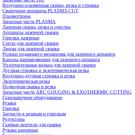
Воздушно-плазменная сварка, резка и строжка
Сварочные аппараты PLASMA CUT
Плазмотроны
Запасные части PLASMA
Лазерная сварка, резка и очистка
Аппараты лазерной сварки
Горелки лазерные
Сопла для лазерной сварки
Линзы для лазерной сварки
Ролики подающего механизма для лазерного аппарата
Каналы направляющие для лазерного аппарата
Уплотнительные кольца для лазерной сварки
Дуговая строжка и экзотермическая резка
Воздушно-дуговая строжка и резка
Экзотермическая резка
Подводная сварка и резка
Запасные части ARC GOUGING & EXOTHERMIC CUTTING
Газосварочное оборудование
Резаки
Горелки
Запчасти к резакам и горелкам
Редукторы
Газовые вентили для сварки
Рукава напорные