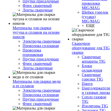
Прутки присадочные
проволоки
Флюс сварочный
MIG/MAG
Ленты сварочные
Шейки горелок
(гусаки)
MIG/MAG
+ ЕЩЕ
Материалы для сварки
чугуна и сплавов на основе
никеля
Электроды сварочные
Сварочное
Проволока сплошная
оборудование для TIG
Проволока
сварки
порошковая
Сварочные
Прутки присадочные
аппараты TIG
Флюс сварочный
Блоки
Ленты сварочные
охлаждения
Сварочные
горелки TIG
Материалы для сварки меди
Цанги
и ее сплавов
Цангодержатели
Электроды сварочные
и газовые линзы
Проволока сплошная
Сопло газовое
Прутки присадочные
TIG
Флюс сварочный
Изоляторы TIG
Заглушки TIG