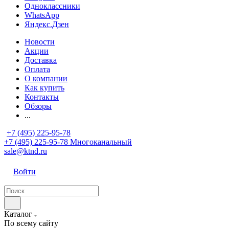
Одноклассники
WhatsApp
Яндекс.Дзен
Новости
Акции
Доставка
Оплата
О компании
Как купить
Контакты
Обзоры
...
+7 (495) 225-95-78
+7 (495) 225-95-78
Многоканальный
sale@ktnd.ru
Войти
Каталог
По всему сайту