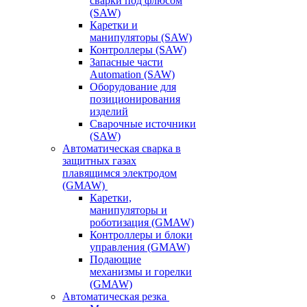
сварки под флюсом
(SAW)
Каретки и
манипуляторы (SAW)
Контроллеры (SAW)
Запасные части
Automation (SAW)
Оборудование для
позиционирования
изделий
Сварочные источники
(SAW)
Автоматическая сварка в
защитных газах
плавящимся электродом
(GMAW)
Каретки,
манипуляторы и
роботизация (GMAW)
Контроллеры и блоки
управления (GMAW)
Подающие
механизмы и горелки
(GMAW)
Автоматическая резка