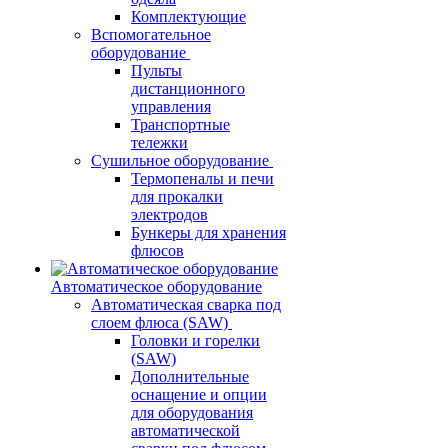
Комплектующие
Вспомогательное
оборудование
Пульты
дистанционного
управления
Транспортные
тележки
Сушильное оборудование
Термопеналы и печи
для прокалки
электродов
Бункеры для хранения
флюсов
Автоматическое оборудование
Автоматическая сварка под
слоем флюса (SAW)
Головки и горелки
(SAW)
Дополнительные
оснащение и опции
для оборудования
автоматической