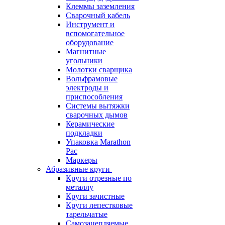
Клеммы заземления
Сварочный кабель
Инструмент и
вспомогательное
оборудование
Магнитные
угольники
Молотки сварщика
Вольфрамовые
электроды и
приспособления
Системы вытяжки
сварочных дымов
Керамические
подкладки
Упаковка Marathon
Pac
Маркеры
Абразивные круги
Круги отрезные по
металлу
Круги зачистные
Круги лепестковые
тарельчатые
Самозацепляемые