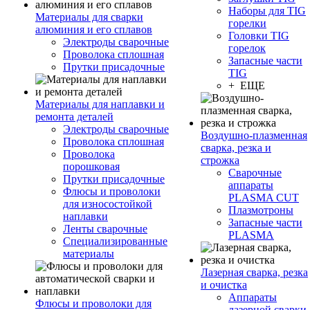
Наборы для TIG
Материалы для сварки
горелки
алюминия и его сплавов
Головки TIG
Электроды сварочные
горелок
Проволока сплошная
Запасные части
Прутки присадочные
TIG
+ ЕЩЕ
Материалы для наплавки и
ремонта деталей
Электроды сварочные
Воздушно-плазменная
Проволока сплошная
сварка, резка и
Проволока
строжка
порошковая
Сварочные
Прутки присадочные
аппараты
Флюсы и проволоки
PLASMA CUT
для износостойкой
Плазмотроны
наплавки
Запасные части
Ленты сварочные
PLASMA
Специализированные
материалы
Лазерная сварка, резка
и очистка
Аппараты
Флюсы и проволоки для
лазерной сварки