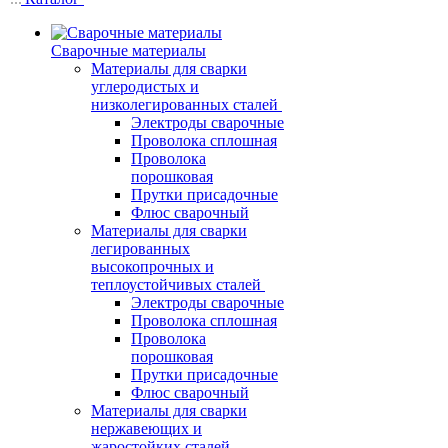
Сварочные материалы
Материалы для сварки
углеродистых и
низколегированных сталей
Электроды сварочные
Проволока сплошная
Проволока
порошковая
Прутки присадочные
Флюс сварочный
Материалы для сварки
легированных
высокопрочных и
теплоустойчивых сталей
Электроды сварочные
Проволока сплошная
Проволока
порошковая
Прутки присадочные
Флюс сварочный
Материалы для сварки
нержавеющих и
жаростойких сталей