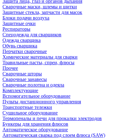
Защита лица, глаз и органов дыхания
Сварочные маски, шлемы и щитки
Защитные стекла, запчасти для масок
Блоки подачи воздуха
Защитные очки
Респираторы
Спецодежда для сварщиков
Одежда сварщика
Обувь сварщика
Перчатки сварочные
Химические материалы для сварки
Травильные пасты, спреи, флюсы
Прочее
Сварочные шторы
Сварочные занавесы
Сварочные полотна и одеяла
Комплектующие
Вспомогательное оборудование
Пульты дистанционного управления
Транспортные тележки
Сушильное оборудование
Термопеналы и печи для прокалки электродов
Бункеры для хранения флюсов
Автоматическое оборудование
Автоматическая сварка под слоем флюса (SAW)