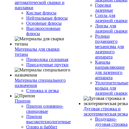
автоматической сварки и
Горелки
наплавки
лазерные
Кислые флюсы
Сопла для
Нейтральные флюсы
лазерной сварки
Основные флюсы
Линзы для
Высокоосновные
лазерной сварки
флюсы
Ролики
подающего
механизма для
Материалы для сварки
лазерного
титана
аппарата
Проволока сплошная
Каналы
Присадочные прутки
направляющие
для лазерного
аппарата
Материалы специального
Уплотнительные
назначения
кольца для
Строжка и резка
лазерной сварки
Припои
Припои оловянно-
Дуговая строжка и
свинцовые
экзотермическая резка
Припои
Воздушно-
высокотехнологичные
дуговая строжка
Олово и баббит