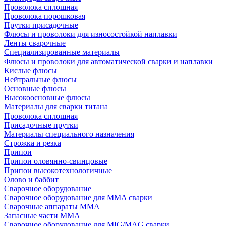
Проволока сплошная
Проволока порошковая
Прутки присадочные
Флюсы и проволоки для износостойкой наплавки
Ленты сварочные
Специализированные материалы
Флюсы и проволоки для автоматической сварки и наплавки
Кислые флюсы
Нейтральные флюсы
Основные флюсы
Высокоосновные флюсы
Материалы для сварки титана
Проволока сплошная
Присадочные прутки
Материалы специального назначения
Строжка и резка
Припои
Припои оловянно-свинцовые
Припои высокотехнологичные
Олово и баббит
Сварочное оборудование
Сварочное оборудование для MMA сварки
Сварочные аппараты MMA
Запасные части MMA
Сварочное оборудование для MIG/MAG сварки