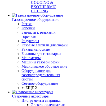
GOUGING &
EXOTHERMIC
CUTTING
Газосварочное оборудование
Резаки
Горелки
Запчасти к резакам и
горелкам
Редукторы
Газовые вентили для сварки
Рукава напорные
Баллоны для газосварки
Манометры
Машины газовой резки
Медицинское оборудование
Оборудование для
газораспределительных
систем
Сетевое оборудование
+ ЕЩЕ 2
Сварочные аксессуары
Инструменты сварщика
Электрододержатели