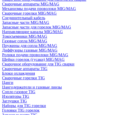
Сварочные аппараты MIG/MAG
Механизмы подачи проволоки MIG/MAG
Сварочные горелки MIG/MAG
Соединительный кабель
Запасные части MIG/MAG
Запасные части для горелок MIG/MAG
Направляющие каналы MIG/MAG
Токосъемники MIG/MAG
Газовые сопла MIG/MAG
Пружины для сопла MIG/MAG
Диффузоры газовые MIG/MAG
Ролики подачи проволоки MIG/MAG
Шейки горелок (гусаки) MIG/MAG
Сварочное оборудование для TIG сварки
Сварочные аппараты TIG
Блоки охлаждения
Сварочные горелки TIG
Цанги
Цангодержатели и газовые линзы
Сопло газовое TIG
Изоляторы TIG
Заглушки TIG
Наборы для TIG горелки
Головки TIG горелок
Запасные части TIG