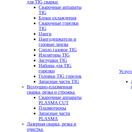
для TIG сварки
Сварочные аппараты
TIG
Блоки охлаждения
Сварочные горелки
TIG
Цанги
Цангодержатели и
газовые линзы
Сопло газовое TIG
Изоляторы TIG
Заглушки TIG
Наборы для TIG
горелки
Услуг
Головки TIG горелок
Запасные части TIG
Воздушно-плазменная
сварка, резка и строжка
Сварочные аппараты
PLASMA CUT
Плазмотроны
Запасные части
PLASMA
Лазерная сварка, резка и
очистка