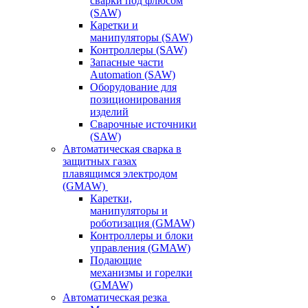
сварки под флюсом
(SAW)
Каретки и
манипуляторы (SAW)
Контроллеры (SAW)
Запасные части
Automation (SAW)
Оборудование для
позиционирования
изделий
Сварочные источники
(SAW)
Автоматическая сварка в
защитных газах
плавящимся электродом
(GMAW)
Каретки,
манипуляторы и
роботизация (GMAW)
Контроллеры и блоки
управления (GMAW)
Подающие
механизмы и горелки
(GMAW)
Автоматическая резка