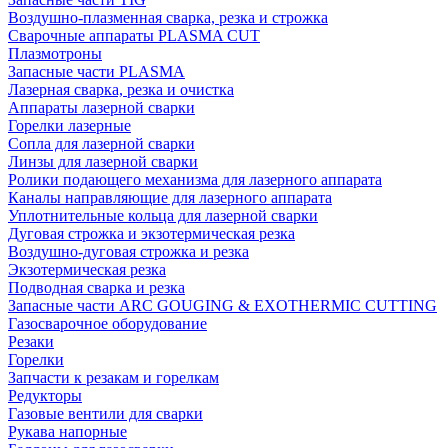
Воздушно-плазменная сварка, резка и строжка
Сварочные аппараты PLASMA CUT
Плазмотроны
Запасные части PLASMA
Лазерная сварка, резка и очистка
Аппараты лазерной сварки
Горелки лазерные
Сопла для лазерной сварки
Линзы для лазерной сварки
Ролики подающего механизма для лазерного аппарата
Каналы направляющие для лазерного аппарата
Уплотнительные кольца для лазерной сварки
Дуговая строжка и экзотермическая резка
Воздушно-дуговая строжка и резка
Экзотермическая резка
Подводная сварка и резка
Запасные части ARC GOUGING & EXOTHERMIC CUTTING
Газосварочное оборудование
Резаки
Горелки
Запчасти к резакам и горелкам
Редукторы
Газовые вентили для сварки
Рукава напорные