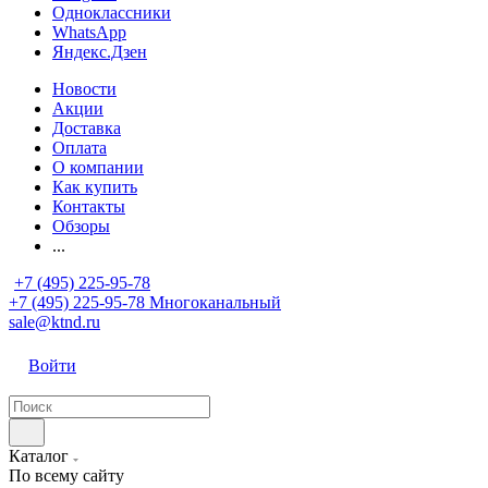
Одноклассники
WhatsApp
Яндекс.Дзен
Новости
Акции
Доставка
Оплата
О компании
Как купить
Контакты
Обзоры
...
+7 (495) 225-95-78
+7 (495) 225-95-78
Многоканальный
sale@ktnd.ru
Войти
Каталог
По всему сайту