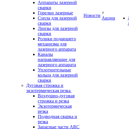
Аппараты лазерной
сварки
Горелки лазерные
Новости
Сопла для лазерной
Акции
сварки
Линзы для лазерной
сварки
Ролики подающего
механизма для
лазерного аппарата
Каналы
направляющие для
лазерного аппарата
Уплотнительные
кольца для лазерной
сварки
Дуговая строжка и
экзотермическая резка
Воздушно-дуговая
строжка и резка
Экзотермическая
резка
Подводная сварка и
резка
Запасные части ARC