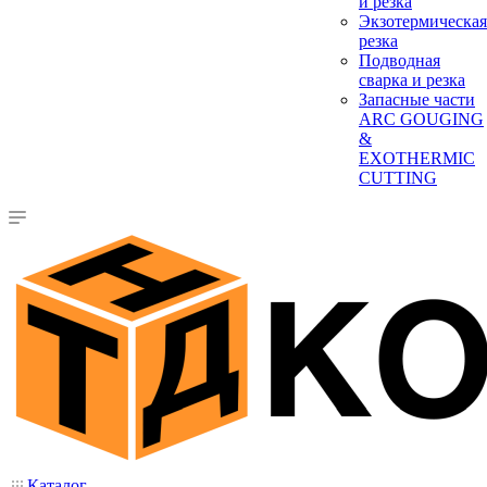
и резка
Экзотермическая
резка
Подводная
сварка и резка
Запасные части
ARC GOUGING
&
EXOTHERMIC
CUTTING
Каталог