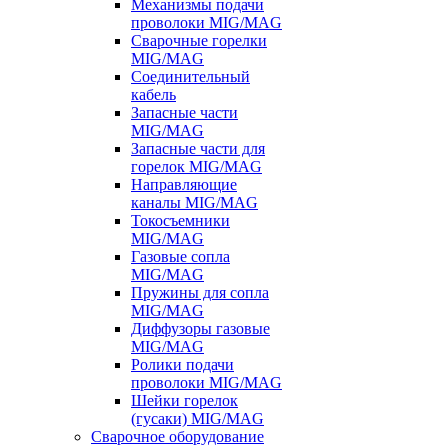
Механизмы подачи
проволоки MIG/MAG
Сварочные горелки
MIG/MAG
Соединительный
кабель
Запасные части
MIG/MAG
Запасные части для
горелок MIG/MAG
Направляющие
каналы MIG/MAG
Токосъемники
MIG/MAG
Газовые сопла
MIG/MAG
Пружины для сопла
MIG/MAG
Диффузоры газовые
MIG/MAG
Ролики подачи
проволоки MIG/MAG
Шейки горелок
(гусаки) MIG/MAG
Сварочное оборудование