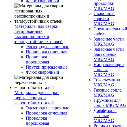
Флюс сварочный
проволоки
MIG/MAG
Сварочные
горелки
MIG/MAG
Материалы для сварки
Соединительны
легированных
кабель
высокопрочных и
Запасные части
теплоустойчивых сталей
MIG/MAG
Электроды сварочные
Запасные части
Проволока сплошная
для горелок
Проволока
MIG/MAG
порошковая
Направляющие
Прутки присадочные
каналы
Флюс сварочный
MIG/MAG
Токосъемники
MIG/MAG
Газовые сопла
Материалы для сварки
MIG/MAG
нержавеющих и
Пружины для
жаростойких сталей
сопла MIG/MAG
Электроды сварочные
Диффузоры
Проволока сплошная
газовые
Проволока
MIG/MAG
порошковая
Ролики подачи