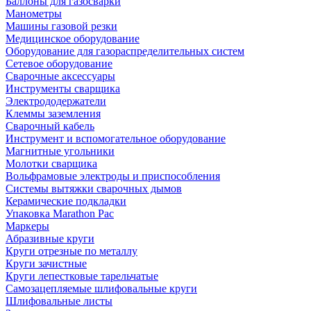
Баллоны для газосварки
Манометры
Машины газовой резки
Медицинское оборудование
Оборудование для газораспределительных систем
Сетевое оборудование
Сварочные аксессуары
Инструменты сварщика
Электрододержатели
Клеммы заземления
Сварочный кабель
Инструмент и вспомогательное оборудование
Магнитные угольники
Молотки сварщика
Вольфрамовые электроды и приспособления
Системы вытяжки сварочных дымов
Керамические подкладки
Упаковка Marathon Pac
Маркеры
Абразивные круги
Круги отрезные по металлу
Круги зачистные
Круги лепестковые тарельчатые
Самозацепляемые шлифовальные круги
Шлифовальные листы