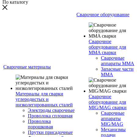
По каталогу
Сварочное оборудование
Сварочное
оборудование для
MMA сварки
Сварочные
аппараты MMA
Сварочные материалы
Запасные части
MMA
Материалы для сварки
Сварочное
углеродистых и
оборудование для
низколегированных сталей
MIG/MAG сварки
Электроды сварочные
Сварочные
Проволока сплошная
аппараты
Проволока
MIG/MAG
порошковая
Механизмы
Прутки присадочные
подачи