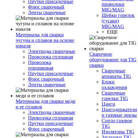
Прутки присадочные
проволоки
Флюс сварочный
MIG/MAG
Ленты сварочные
Шейки горелок
(гусаки)
MIG/MAG
+ ЕЩЕ
Материалы для сварки
чугуна и сплавов на основе
никеля
Электроды сварочные
Сварочное
Проволока сплошная
оборудование для TIG
Проволока
сварки
порошковая
Сварочные
Прутки присадочные
аппараты TIG
Флюс сварочный
Блоки
Ленты сварочные
охлаждения
Сварочные
горелки TIG
Материалы для сварки меди
Цанги
и ее сплавов
Цангодержатели
Электроды сварочные
и газовые линзы
Проволока сплошная
Сопло газовое
Прутки присадочные
TIG
Флюс сварочный
Изоляторы TIG
Заглушки TIG