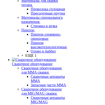
Материалы для сварки
титана
Проволока сплошная
Присадочные прутки
Материалы специального
назначения
Строжка и резка
Припои
Припои оловянно-
свинцовые
Припои
высокотехнологичные
Олово и баббит
+ ЕЩЕ 1
Сварочное оборудование
Сварочное оборудование
для MMA сварки
Сварочные аппараты
MMA
Запасные части MMA
Сварочное оборудование
для MIG/MAG сварки
Сварочные аппараты
MIG/MAG