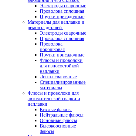
алюминия и его сплавов
Электроды сварочные
Проволока сплошная
Прутки присадочные
Материалы для наплавки и
ремонта деталей
Электроды сварочные
Проволока сплошная
Проволока
порошковая
Прутки присадочные
Флюсы и проволоки
для износостойкой
наплавки
Ленты сварочные
Специализированные
материалы
Флюсы и проволоки для
автоматической сварки и
наплавки
Кислые флюсы
Нейтральные флюсы
Основные флюсы
Высокоосновные
флюсы