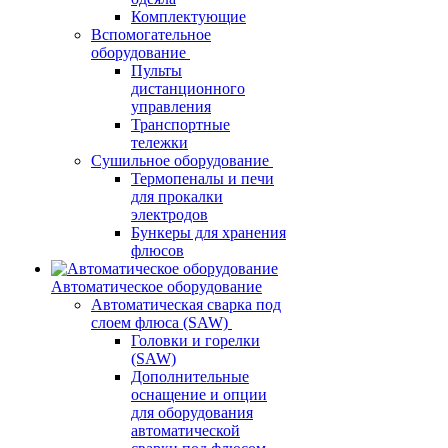
Комплектующие
Вспомогательное
оборудование
Пульты
дистанционного
управления
Транспортные
тележки
Сушильное оборудование
Термопеналы и печи
для прокалки
электродов
Бункеры для хранения
флюсов
Автоматическое оборудование
Автоматическая сварка под
слоем флюса (SAW)
Головки и горелки
(SAW)
Дополнительные
оснащение и опции
для оборудования
автоматической