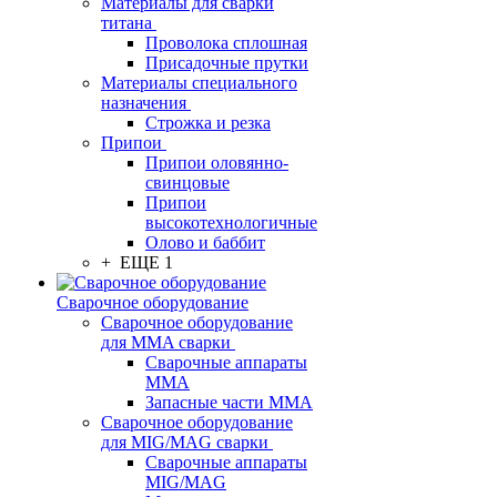
Материалы для сварки
титана
Проволока сплошная
Присадочные прутки
Материалы специального
назначения
Строжка и резка
Припои
Припои оловянно-
свинцовые
Припои
высокотехнологичные
Олово и баббит
+ ЕЩЕ 1
Сварочное оборудование
Сварочное оборудование
для MMA сварки
Сварочные аппараты
MMA
Запасные части MMA
Сварочное оборудование
для MIG/MAG сварки
Сварочные аппараты
MIG/MAG