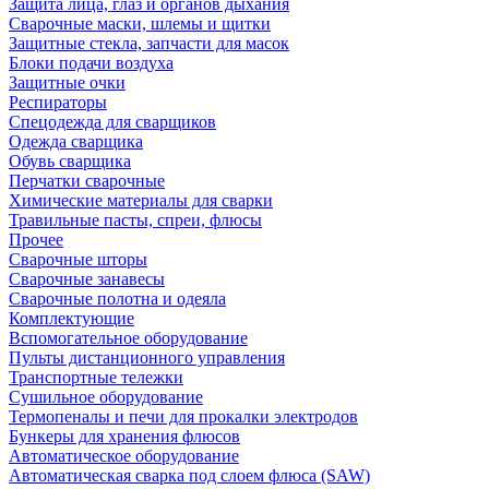
Защита лица, глаз и органов дыхания
Сварочные маски, шлемы и щитки
Защитные стекла, запчасти для масок
Блоки подачи воздуха
Защитные очки
Респираторы
Спецодежда для сварщиков
Одежда сварщика
Обувь сварщика
Перчатки сварочные
Химические материалы для сварки
Травильные пасты, спреи, флюсы
Прочее
Сварочные шторы
Сварочные занавесы
Сварочные полотна и одеяла
Комплектующие
Вспомогательное оборудование
Пульты дистанционного управления
Транспортные тележки
Сушильное оборудование
Термопеналы и печи для прокалки электродов
Бункеры для хранения флюсов
Автоматическое оборудование
Автоматическая сварка под слоем флюса (SAW)