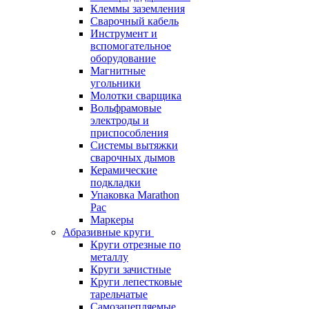
Клеммы заземления
Сварочный кабель
Инструмент и
вспомогательное
оборудование
Магнитные
угольники
Молотки сварщика
Вольфрамовые
электроды и
приспособления
Системы вытяжки
сварочных дымов
Керамические
подкладки
Упаковка Marathon
Pac
Маркеры
Абразивные круги
Круги отрезные по
металлу
Круги зачистные
Круги лепестковые
тарельчатые
Самозацепляемые