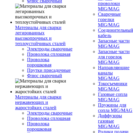
Флюс сварочный
проволоки
MIG/MAG
Сварочные
горелки
MIG/MAG
Материалы для сварки
Соединительны
легированных
кабель
высокопрочных и
Запасные части
теплоустойчивых сталей
MIG/MAG
Электроды сварочные
Запасные части
Проволока сплошная
для горелок
Проволока
MIG/MAG
порошковая
Направляющие
Прутки присадочные
каналы
Флюс сварочный
MIG/MAG
Токосъемники
MIG/MAG
Газовые сопла
Материалы для сварки
MIG/MAG
нержавеющих и
Пружины для
жаростойких сталей
сопла MIG/MAG
Электроды сварочные
Диффузоры
Проволока сплошная
газовые
Проволока
MIG/MAG
порошковая
Ролики подачи