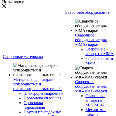
По каталогу
Сварочное оборудование
Сварочное
оборудование для
MMA сварки
Сварочные
аппараты MMA
Сварочные материалы
Запасные части
MMA
Материалы для сварки
Сварочное
углеродистых и
оборудование для
низколегированных сталей
MIG/MAG сварки
Электроды сварочные
Сварочные
Проволока сплошная
аппараты
Проволока
MIG/MAG
порошковая
Механизмы
Прутки присадочные
подачи