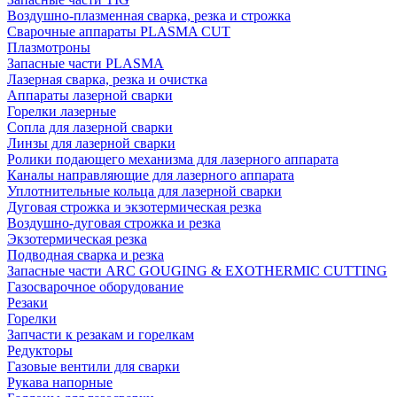
Воздушно-плазменная сварка, резка и строжка
Сварочные аппараты PLASMA CUT
Плазмотроны
Запасные части PLASMA
Лазерная сварка, резка и очистка
Аппараты лазерной сварки
Горелки лазерные
Сопла для лазерной сварки
Линзы для лазерной сварки
Ролики подающего механизма для лазерного аппарата
Каналы направляющие для лазерного аппарата
Уплотнительные кольца для лазерной сварки
Дуговая строжка и экзотермическая резка
Воздушно-дуговая строжка и резка
Экзотермическая резка
Подводная сварка и резка
Запасные части ARC GOUGING & EXOTHERMIC CUTTING
Газосварочное оборудование
Резаки
Горелки
Запчасти к резакам и горелкам
Редукторы
Газовые вентили для сварки
Рукава напорные