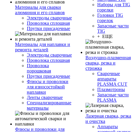
Наборы для TIG
Материалы для сварки
горелки
алюминия и его сплавов
Головки TIG
Электроды сварочные
горелок
Проволока сплошная
Запасные части
Прутки присадочные
TIG
+ ЕЩЕ
Материалы для наплавки и
ремонта деталей
Электроды сварочные
Воздушно-плазменная
Проволока сплошная
сварка, резка и
Проволока
строжка
порошковая
Сварочные
Прутки присадочные
аппараты
Флюсы и проволоки
PLASMA CUT
для износостойкой
Плазмотроны
наплавки
Запасные части
Ленты сварочные
PLASMA
Специализированные
материалы
Лазерная сварка, резка
и очистка
Аппараты
Флюсы и проволоки для
лазерной сварки