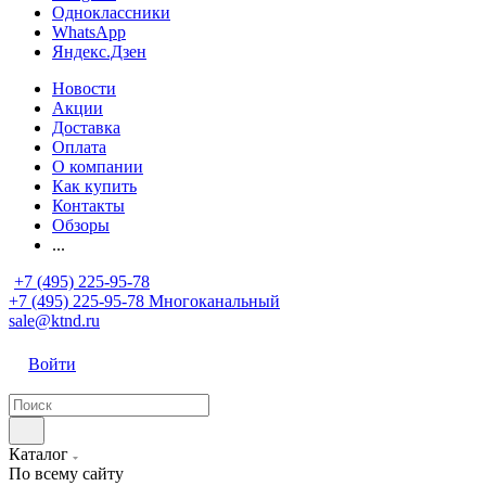
Одноклассники
WhatsApp
Яндекс.Дзен
Новости
Акции
Доставка
Оплата
О компании
Как купить
Контакты
Обзоры
...
+7 (495) 225-95-78
+7 (495) 225-95-78
Многоканальный
sale@ktnd.ru
Войти
Каталог
По всему сайту