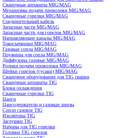
Сварочные аппараты MIG/MAG
Механизмы подачи проволоки MIG/MAG
Сварочные горелки MIG/MAG
Соединительный кабель
Запасные части MIG/MAG
Запасные части для горелок MIG/MAG
Направляющие каналы MIG/MAG
Токосъемники MIG/MAG
Газовые сопла MIG/MAG
Пружины для сопла MIG/MAG
Диффузоры газовые MIG/MAG
Ролики подачи проволоки MIG/MAG
Шейки горелок (гусаки) MIG/MAG
Сварочное оборудование для TIG сварки
Сварочные аппараты TIG
Блоки охлаждения
Сварочные горелки TIG
Цанги
Цангодержатели и газовые линзы
Сопло газовое TIG
Изоляторы TIG
Заглушки TIG
Наборы для TIG горелки
Головки TIG горелок
Запасные части TIG