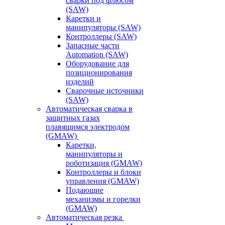
сварки под флюсом
(SAW)
Каретки и
манипуляторы (SAW)
Контроллеры (SAW)
Запасные части
Automation (SAW)
Оборудование для
позиционирования
изделий
Сварочные источники
(SAW)
Автоматическая сварка в
защитных газах
плавящимся электродом
(GMAW)
Каретки,
манипуляторы и
роботизация (GMAW)
Контроллеры и блоки
управления (GMAW)
Подающие
механизмы и горелки
(GMAW)
Автоматическая резка