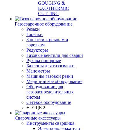
GOUGING &
EXOTHERMIC
CUTTING
Газосварочное оборудование
Резаки
Горелки
Запчасти к резакам и
горелкам
Редукторы
Газовые вентили для сварки
Рукава напорные
Баллоны для газосварки
Манометры
Машины газовой резки
Медицинское оборудование
Оборудование для
газораспределительных
систем
Сетевое оборудование
+ ЕЩЕ 2
Сварочные аксессуары
Инструменты сварщика
Электрододержатели