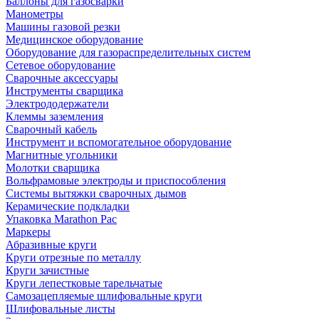
Баллоны для газосварки
Манометры
Машины газовой резки
Медицинское оборудование
Оборудование для газораспределительных систем
Сетевое оборудование
Сварочные аксессуары
Инструменты сварщика
Электрододержатели
Клеммы заземления
Сварочный кабель
Инструмент и вспомогательное оборудование
Магнитные угольники
Молотки сварщика
Вольфрамовые электроды и приспособления
Системы вытяжки сварочных дымов
Керамические подкладки
Упаковка Marathon Pac
Маркеры
Абразивные круги
Круги отрезные по металлу
Круги зачистные
Круги лепестковые тарельчатые
Самозацепляемые шлифовальные круги
Шлифовальные листы