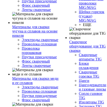
Прутки присадочные
проволоки
Флюс сварочный
MIG/MAG
Ленты сварочные
Шейки горелок
(гусаки)
MIG/MAG
+ ЕЩЕ
Материалы для сварки
чугуна и сплавов на основе
никеля
Электроды сварочные
Сварочное
Проволока сплошная
оборудование для TIG
Проволока
сварки
порошковая
Сварочные
Прутки присадочные
аппараты TIG
Флюс сварочный
Блоки
Ленты сварочные
охлаждения
Сварочные
горелки TIG
Материалы для сварки меди
Цанги
и ее сплавов
Цангодержатели
Электроды сварочные
и газовые линзы
Проволока сплошная
Сопло газовое
Прутки присадочные
TIG
Флюс сварочный
Изоляторы TIG
Заглушки TIG