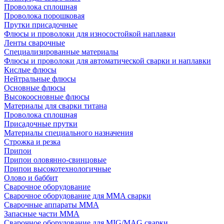
Проволока сплошная
Проволока порошковая
Прутки присадочные
Флюсы и проволоки для износостойкой наплавки
Ленты сварочные
Специализированные материалы
Флюсы и проволоки для автоматической сварки и наплавки
Кислые флюсы
Нейтральные флюсы
Основные флюсы
Высокоосновные флюсы
Материалы для сварки титана
Проволока сплошная
Присадочные прутки
Материалы специального назначения
Строжка и резка
Припои
Припои оловянно-свинцовые
Припои высокотехнологичные
Олово и баббит
Сварочное оборудование
Сварочное оборудование для MMA сварки
Сварочные аппараты MMA
Запасные части MMA
Сварочное оборудование для MIG/MAG сварки