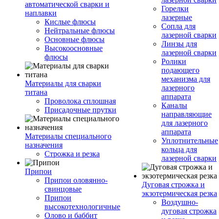
автоматической сварки и
Горелки
наплавки
лазерные
Кислые флюсы
Сопла для
Нейтральные флюсы
лазерной сварки
Основные флюсы
Линзы для
Высокоосновные
лазерной сварки
флюсы
Ролики
подающего
механизма для
Материалы для сварки
лазерного
титана
аппарата
Проволока сплошная
Каналы
Присадочные прутки
направляющие
для лазерного
аппарата
Материалы специального
Уплотнительные
назначения
кольца для
Строжка и резка
лазерной сварки
Припои
Припои оловянно-
Дуговая строжка и
свинцовые
экзотермическая резка
Припои
Воздушно-
высокотехнологичные
дуговая строжка
Олово и баббит