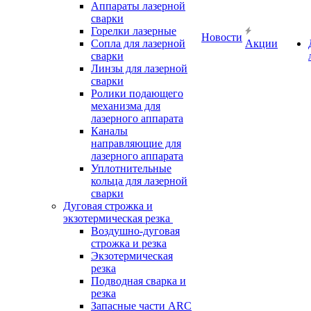
Аппараты лазерной
сварки
Горелки лазерные
Новости
Сопла для лазерной
Акции
сварки
Линзы для лазерной
сварки
Ролики подающего
механизма для
лазерного аппарата
Каналы
направляющие для
лазерного аппарата
Уплотнительные
кольца для лазерной
сварки
Дуговая строжка и
экзотермическая резка
Воздушно-дуговая
строжка и резка
Экзотермическая
резка
Подводная сварка и
резка
Запасные части ARC