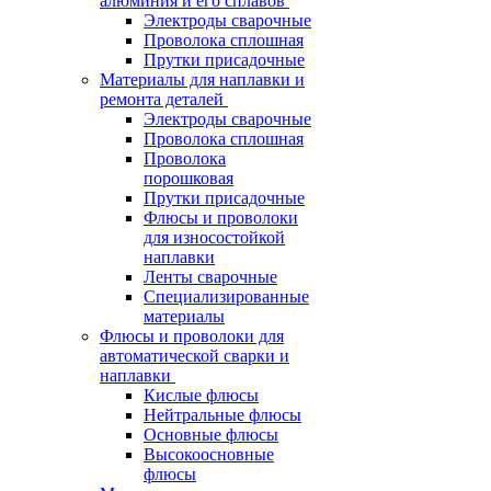
алюминия и его сплавов
Электроды сварочные
Проволока сплошная
Прутки присадочные
Материалы для наплавки и
ремонта деталей
Электроды сварочные
Проволока сплошная
Проволока
порошковая
Прутки присадочные
Флюсы и проволоки
для износостойкой
наплавки
Ленты сварочные
Специализированные
материалы
Флюсы и проволоки для
автоматической сварки и
наплавки
Кислые флюсы
Нейтральные флюсы
Основные флюсы
Высокоосновные
флюсы