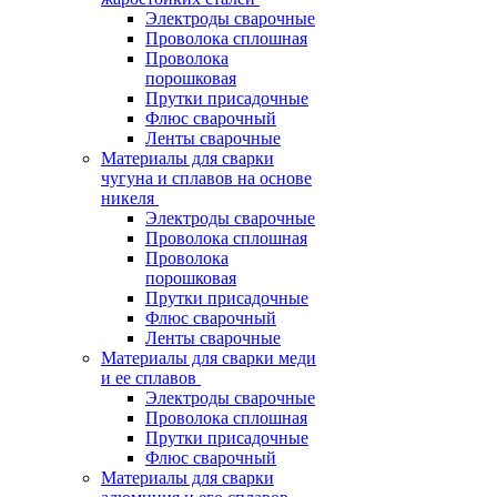
Электроды сварочные
Проволока сплошная
Проволока
порошковая
Прутки присадочные
Флюс сварочный
Ленты сварочные
Материалы для сварки
чугуна и сплавов на основе
никеля
Электроды сварочные
Проволока сплошная
Проволока
порошковая
Прутки присадочные
Флюс сварочный
Ленты сварочные
Материалы для сварки меди
и ее сплавов
Электроды сварочные
Проволока сплошная
Прутки присадочные
Флюс сварочный
Материалы для сварки