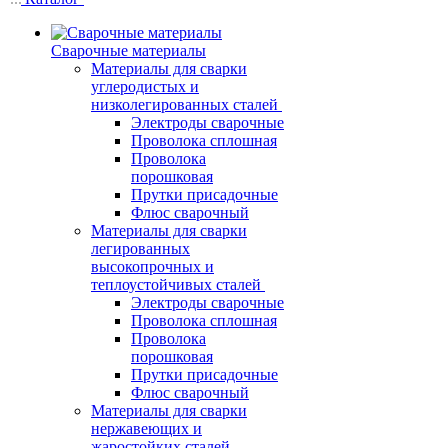
Сварочные материалы
Материалы для сварки
углеродистых и
низколегированных сталей
Электроды сварочные
Проволока сплошная
Проволока
порошковая
Прутки присадочные
Флюс сварочный
Материалы для сварки
легированных
высокопрочных и
теплоустойчивых сталей
Электроды сварочные
Проволока сплошная
Проволока
порошковая
Прутки присадочные
Флюс сварочный
Материалы для сварки
нержавеющих и
жаростойких сталей