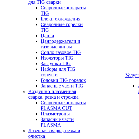
для TIG сварки
Сварочные аппараты
TIG
Блоки охлаждения
Сварочные горелки
TIG
Цанги
Цангодержатели и
газовые линзы
Сопло газовое TIG
Изоляторы TIG
Заглушки TIG
Наборы для TIG
горелки
Услуг
Головки TIG горелок
Запасные части TIG
Воздушно-плазменная
сварка, резка и строжка
Сварочные аппараты
PLASMA CUT
Плазмотроны
Запасные части
PLASMA
Лазерная сварка, резка и
очистка