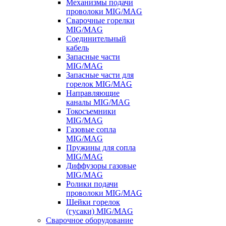
Механизмы подачи
проволоки MIG/MAG
Сварочные горелки
MIG/MAG
Соединительный
кабель
Запасные части
MIG/MAG
Запасные части для
горелок MIG/MAG
Направляющие
каналы MIG/MAG
Токосъемники
MIG/MAG
Газовые сопла
MIG/MAG
Пружины для сопла
MIG/MAG
Диффузоры газовые
MIG/MAG
Ролики подачи
проволоки MIG/MAG
Шейки горелок
(гусаки) MIG/MAG
Сварочное оборудование