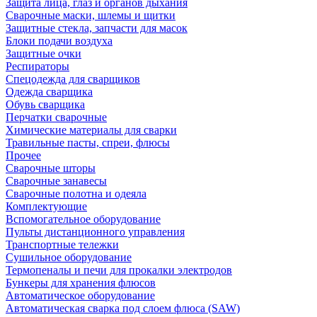
Защита лица, глаз и органов дыхания
Сварочные маски, шлемы и щитки
Защитные стекла, запчасти для масок
Блоки подачи воздуха
Защитные очки
Респираторы
Спецодежда для сварщиков
Одежда сварщика
Обувь сварщика
Перчатки сварочные
Химические материалы для сварки
Травильные пасты, спреи, флюсы
Прочее
Сварочные шторы
Сварочные занавесы
Сварочные полотна и одеяла
Комплектующие
Вспомогательное оборудование
Пульты дистанционного управления
Транспортные тележки
Сушильное оборудование
Термопеналы и печи для прокалки электродов
Бункеры для хранения флюсов
Автоматическое оборудование
Автоматическая сварка под слоем флюса (SAW)