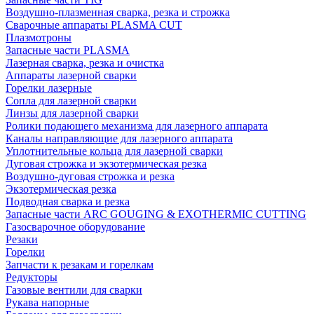
Воздушно-плазменная сварка, резка и строжка
Сварочные аппараты PLASMA CUT
Плазмотроны
Запасные части PLASMA
Лазерная сварка, резка и очистка
Аппараты лазерной сварки
Горелки лазерные
Сопла для лазерной сварки
Линзы для лазерной сварки
Ролики подающего механизма для лазерного аппарата
Каналы направляющие для лазерного аппарата
Уплотнительные кольца для лазерной сварки
Дуговая строжка и экзотермическая резка
Воздушно-дуговая строжка и резка
Экзотермическая резка
Подводная сварка и резка
Запасные части ARC GOUGING & EXOTHERMIC CUTTING
Газосварочное оборудование
Резаки
Горелки
Запчасти к резакам и горелкам
Редукторы
Газовые вентили для сварки
Рукава напорные