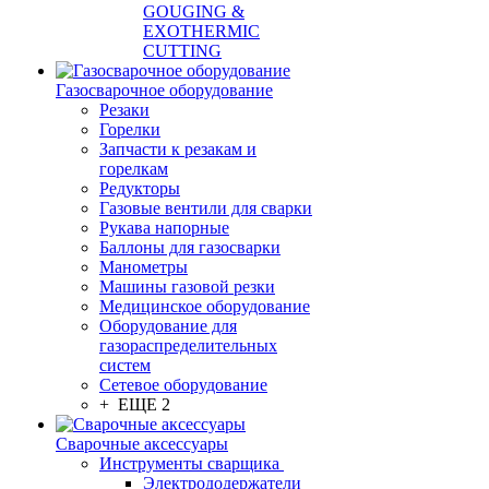
GOUGING &
EXOTHERMIC
CUTTING
Газосварочное оборудование
Резаки
Горелки
Запчасти к резакам и
горелкам
Редукторы
Газовые вентили для сварки
Рукава напорные
Баллоны для газосварки
Манометры
Машины газовой резки
Медицинское оборудование
Оборудование для
газораспределительных
систем
Сетевое оборудование
+ ЕЩЕ 2
Сварочные аксессуары
Инструменты сварщика
Электрододержатели