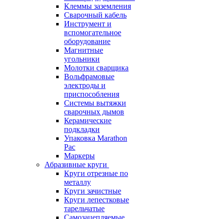
Клеммы заземления
Сварочный кабель
Инструмент и
вспомогательное
оборудование
Магнитные
угольники
Молотки сварщика
Вольфрамовые
электроды и
приспособления
Системы вытяжки
сварочных дымов
Керамические
подкладки
Упаковка Marathon
Pac
Маркеры
Абразивные круги
Круги отрезные по
металлу
Круги зачистные
Круги лепестковые
тарельчатые
Самозацепляемые