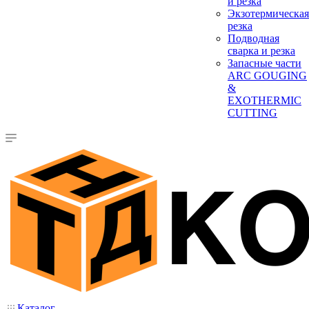
и резка
Экзотермическая
резка
Подводная
сварка и резка
Запасные части
ARC GOUGING
&
EXOTHERMIC
CUTTING
Каталог