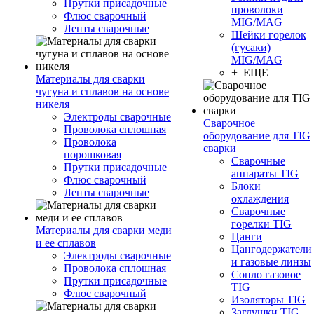
Прутки присадочные
проволоки
Флюс сварочный
MIG/MAG
Ленты сварочные
Шейки горелок
(гусаки)
MIG/MAG
+ ЕЩЕ
Материалы для сварки
чугуна и сплавов на основе
никеля
Электроды сварочные
Сварочное
Проволока сплошная
оборудование для TIG
Проволока
сварки
порошковая
Сварочные
Прутки присадочные
аппараты TIG
Флюс сварочный
Блоки
Ленты сварочные
охлаждения
Сварочные
горелки TIG
Материалы для сварки меди
Цанги
и ее сплавов
Цангодержатели
Электроды сварочные
и газовые линзы
Проволока сплошная
Сопло газовое
Прутки присадочные
TIG
Флюс сварочный
Изоляторы TIG
Заглушки TIG