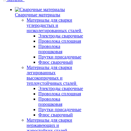
Сварочные материалы
Материалы для сварки
углеродистых и
низколегированных сталей
Электроды сварочные
Проволока сплошная
Проволока
порошковая
Прутки присадочные
Флюс сварочный
Материалы для сварки
легированных
высокопрочных и
теплоустойчивых сталей
Электроды сварочные
Проволока сплошная
Проволока
порошковая
Прутки присадочные
Флюс сварочный
Материалы для сварки
нержавеющих и
жаростойких сталей