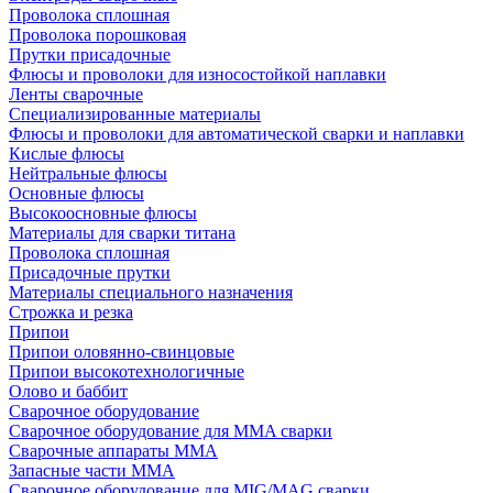
Проволока сплошная
Проволока порошковая
Прутки присадочные
Флюсы и проволоки для износостойкой наплавки
Ленты сварочные
Специализированные материалы
Флюсы и проволоки для автоматической сварки и наплавки
Кислые флюсы
Нейтральные флюсы
Основные флюсы
Высокоосновные флюсы
Материалы для сварки титана
Проволока сплошная
Присадочные прутки
Материалы специального назначения
Строжка и резка
Припои
Припои оловянно-свинцовые
Припои высокотехнологичные
Олово и баббит
Сварочное оборудование
Сварочное оборудование для MMA сварки
Сварочные аппараты MMA
Запасные части MMA
Сварочное оборудование для MIG/MAG сварки