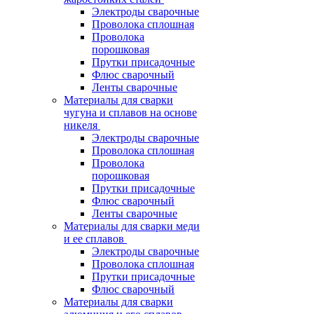
Электроды сварочные
Проволока сплошная
Проволока
порошковая
Прутки присадочные
Флюс сварочный
Ленты сварочные
Материалы для сварки
чугуна и сплавов на основе
никеля
Электроды сварочные
Проволока сплошная
Проволока
порошковая
Прутки присадочные
Флюс сварочный
Ленты сварочные
Материалы для сварки меди
и ее сплавов
Электроды сварочные
Проволока сплошная
Прутки присадочные
Флюс сварочный
Материалы для сварки