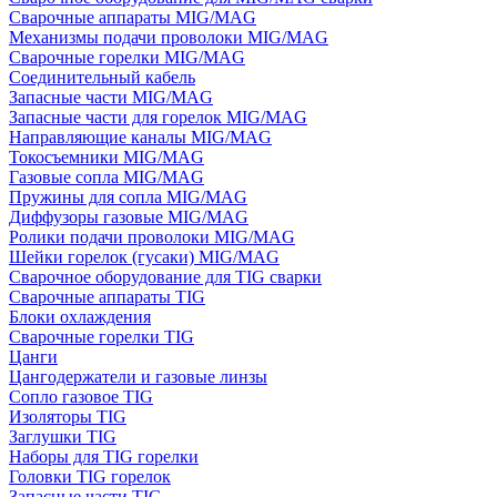
Сварочные аппараты MIG/MAG
Механизмы подачи проволоки MIG/MAG
Сварочные горелки MIG/MAG
Соединительный кабель
Запасные части MIG/MAG
Запасные части для горелок MIG/MAG
Направляющие каналы MIG/MAG
Токосъемники MIG/MAG
Газовые сопла MIG/MAG
Пружины для сопла MIG/MAG
Диффузоры газовые MIG/MAG
Ролики подачи проволоки MIG/MAG
Шейки горелок (гусаки) MIG/MAG
Сварочное оборудование для TIG сварки
Сварочные аппараты TIG
Блоки охлаждения
Сварочные горелки TIG
Цанги
Цангодержатели и газовые линзы
Сопло газовое TIG
Изоляторы TIG
Заглушки TIG
Наборы для TIG горелки
Головки TIG горелок
Запасные части TIG