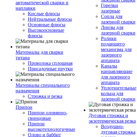
автоматической сварки и
Горелки
наплавки
лазерные
Кислые флюсы
Сопла для
Нейтральные флюсы
лазерной сварки
Основные флюсы
Линзы для
Высокоосновные
лазерной сварки
флюсы
Ролики
подающего
механизма для
Материалы для сварки
лазерного
титана
аппарата
Проволока сплошная
Каналы
Присадочные прутки
направляющие
для лазерного
аппарата
Материалы специального
Уплотнительные
назначения
кольца для
Строжка и резка
лазерной сварки
Припои
Припои оловянно-
Дуговая строжка и
свинцовые
экзотермическая резка
Припои
Воздушно-
высокотехнологичные
дуговая строжка
Олово и баббит