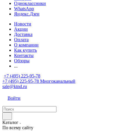
Одноклассники
WhatsApp
Яндекс.Дзен
Новости
Акции
Доставка
Оплата
О компании
Как купить
Контакты
Обзоры
...
+7 (495) 225-95-78
+7 (495) 225-95-78
Многоканальный
sale@ktnd.ru
Войти
Каталог
По всему сайту