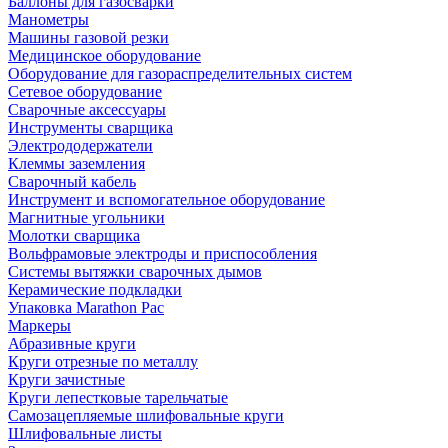
Баллоны для газосварки
Манометры
Машины газовой резки
Медицинское оборудование
Оборудование для газораспределительных систем
Сетевое оборудование
Сварочные аксессуары
Инструменты сварщика
Электрододержатели
Клеммы заземления
Сварочный кабель
Инструмент и вспомогательное оборудование
Магнитные угольники
Молотки сварщика
Вольфрамовые электроды и приспособления
Системы вытяжки сварочных дымов
Керамические подкладки
Упаковка Marathon Pac
Маркеры
Абразивные круги
Круги отрезные по металлу
Круги зачистные
Круги лепестковые тарельчатые
Самозацепляемые шлифовальные круги
Шлифовальные листы