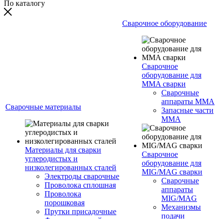
По каталогу
Сварочное оборудование
Сварочное
оборудование для
MMA сварки
Сварочные
аппараты MMA
Сварочные материалы
Запасные части
MMA
Материалы для сварки
Сварочное
углеродистых и
оборудование для
низколегированных сталей
MIG/MAG сварки
Электроды сварочные
Сварочные
Проволока сплошная
аппараты
Проволока
MIG/MAG
порошковая
Механизмы
Прутки присадочные
подачи