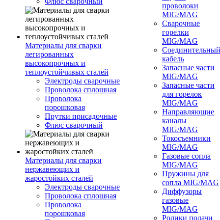
Флюс сварочный
проволоки
MIG/MAG
Сварочные
горелки
MIG/MAG
Материалы для сварки
Соединительны
легированных
кабель
высокопрочных и
Запасные части
теплоустойчивых сталей
MIG/MAG
Электроды сварочные
Запасные части
Проволока сплошная
для горелок
Проволока
MIG/MAG
порошковая
Направляющие
Прутки присадочные
каналы
Флюс сварочный
MIG/MAG
Токосъемники
MIG/MAG
Газовые сопла
Материалы для сварки
MIG/MAG
нержавеющих и
Пружины для
жаростойких сталей
сопла MIG/MAG
Электроды сварочные
Диффузоры
Проволока сплошная
газовые
Проволока
MIG/MAG
порошковая
Ролики подачи