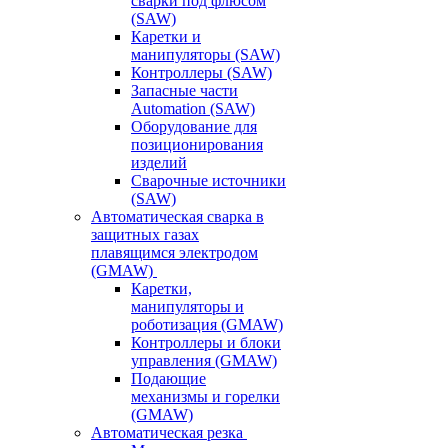
сварки под флюсом
(SAW)
Каретки и
манипуляторы (SAW)
Контроллеры (SAW)
Запасные части
Automation (SAW)
Оборудование для
позиционирования
изделий
Сварочные источники
(SAW)
Автоматическая сварка в
защитных газах
плавящимся электродом
(GMAW)
Каретки,
манипуляторы и
роботизация (GMAW)
Контроллеры и блоки
управления (GMAW)
Подающие
механизмы и горелки
(GMAW)
Автоматическая резка