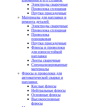
алюминия и его сплавов
Электроды сварочные
Проволока сплошная
Прутки присадочные
Материалы для наплавки и
ремонта деталей
Электроды сварочные
Проволока сплошная
Проволока
порошковая
Прутки присадочные
Флюсы и проволоки
для износостойкой
наплавки
Ленты сварочные
Специализированные
материалы
Флюсы и проволоки для
автоматической сварки и
наплавки
Кислые флюсы
Нейтральные флюсы
Основные флюсы
Высокоосновные
флюсы