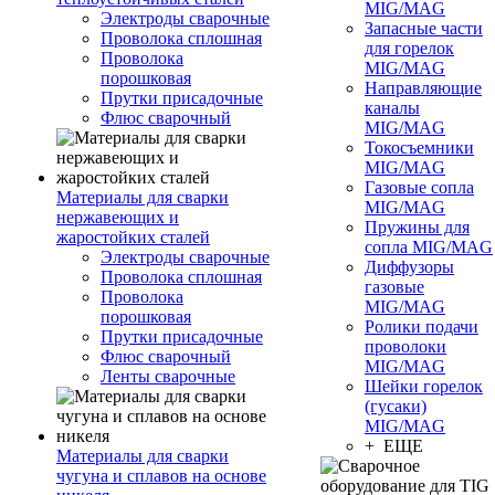
MIG/MAG
Электроды сварочные
Запасные части
Проволока сплошная
для горелок
Проволока
MIG/MAG
порошковая
Направляющие
Прутки присадочные
каналы
Флюс сварочный
MIG/MAG
Токосъемники
MIG/MAG
Газовые сопла
Материалы для сварки
MIG/MAG
нержавеющих и
Пружины для
жаростойких сталей
сопла MIG/MAG
Электроды сварочные
Диффузоры
Проволока сплошная
газовые
Проволока
MIG/MAG
порошковая
Ролики подачи
Прутки присадочные
проволоки
Флюс сварочный
MIG/MAG
Ленты сварочные
Шейки горелок
(гусаки)
MIG/MAG
+ ЕЩЕ
Материалы для сварки
чугуна и сплавов на основе