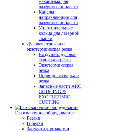
механизма для
лазерного аппарата
Каналы
направляющие для
лазерного аппарата
Уплотнительные
кольца для лазерной
сварки
Дуговая строжка и
экзотермическая резка
Воздушно-дуговая
строжка и резка
Экзотермическая
резка
Подводная сварка и
резка
Запасные части ARC
GOUGING &
EXOTHERMIC
CUTTING
Газосварочное оборудование
Резаки
Горелки
Запчасти к резакам и