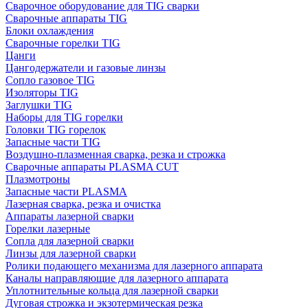
Сварочное оборудование для TIG сварки
Сварочные аппараты TIG
Блоки охлаждения
Сварочные горелки TIG
Цанги
Цангодержатели и газовые линзы
Сопло газовое TIG
Изоляторы TIG
Заглушки TIG
Наборы для TIG горелки
Головки TIG горелок
Запасные части TIG
Воздушно-плазменная сварка, резка и строжка
Сварочные аппараты PLASMA CUT
Плазмотроны
Запасные части PLASMA
Лазерная сварка, резка и очистка
Аппараты лазерной сварки
Горелки лазерные
Сопла для лазерной сварки
Линзы для лазерной сварки
Ролики подающего механизма для лазерного аппарата
Каналы направляющие для лазерного аппарата
Уплотнительные кольца для лазерной сварки
Дуговая строжка и экзотермическая резка