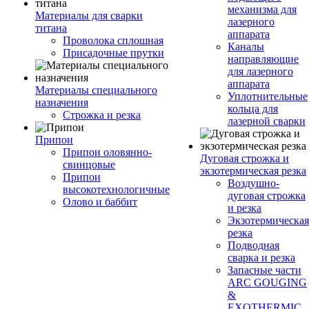
механизма для
Материалы для сварки
лазерного
титана
аппарата
Проволока сплошная
Каналы
Присадочные прутки
направляющие
для лазерного
аппарата
Материалы специального
Уплотнительные
назначения
кольца для
Строжка и резка
лазерной сварки
Припои
Припои оловянно-
Дуговая строжка и
свинцовые
экзотермическая резка
Припои
Воздушно-
высокотехнологичные
дуговая строжка
Олово и баббит
и резка
Экзотермическая
резка
Подводная
сварка и резка
Запасные части
ARC GOUGING
&
EXOTHERMIC