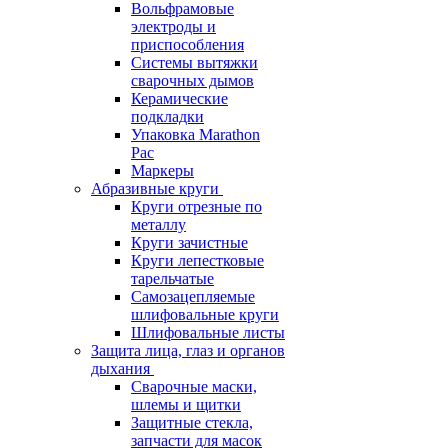
Вольфрамовые
электроды и
приспособления
Системы вытяжки
сварочных дымов
Керамические
подкладки
Упаковка Marathon
Pac
Маркеры
Абразивные круги
Круги отрезные по
металлу
Круги зачистные
Круги лепестковые
тарельчатые
Самозацепляемые
шлифовальные круги
Шлифовальные листы
Защита лица, глаз и органов
дыхания
Сварочные маски,
шлемы и щитки
Защитные стекла,
запчасти для масок