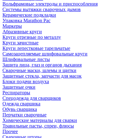
Вольфрамовые электроды и приспособления
Системы вытяжки сварочных дымов
Керамические подкладки
Упаковка Marathon Pac
Маркеры
Абразивные круги
Круги отрезные по металлу
Круги зачистные
Круги лепестковые тарельчатые
Самозацепляемые шлифовальные круги
Шлифовальные листы
Защита лица, глаз и органов дыхания
Сварочные маски, шлемы и щитки
Защитные стекла, запчасти для масок
Блоки подачи воздуха
Защитные очки
Респираторы
Спецодежда для сварщиков
Одежда сварщика
Обувь сварщика
Перчатки сварочные
Химические материалы для сварки
Травильные пасты, спреи, флюсы
Прочее
Сварочные шторы