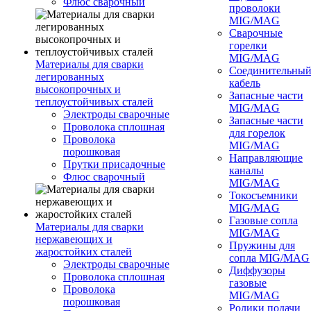
Флюс сварочный
проволоки
MIG/MAG
Сварочные
горелки
MIG/MAG
Материалы для сварки
Соединительны
легированных
кабель
высокопрочных и
Запасные части
теплоустойчивых сталей
MIG/MAG
Электроды сварочные
Запасные части
Проволока сплошная
для горелок
Проволока
MIG/MAG
порошковая
Направляющие
Прутки присадочные
каналы
Флюс сварочный
MIG/MAG
Токосъемники
MIG/MAG
Газовые сопла
Материалы для сварки
MIG/MAG
нержавеющих и
Пружины для
жаростойких сталей
сопла MIG/MAG
Электроды сварочные
Диффузоры
Проволока сплошная
газовые
Проволока
MIG/MAG
порошковая
Ролики подачи