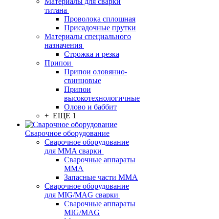
Материалы для сварки
титана
Проволока сплошная
Присадочные прутки
Материалы специального
назначения
Строжка и резка
Припои
Припои оловянно-
свинцовые
Припои
высокотехнологичные
Олово и баббит
+ ЕЩЕ 1
Сварочное оборудование
Сварочное оборудование
для MMA сварки
Сварочные аппараты
MMA
Запасные части MMA
Сварочное оборудование
для MIG/MAG сварки
Сварочные аппараты
MIG/MAG