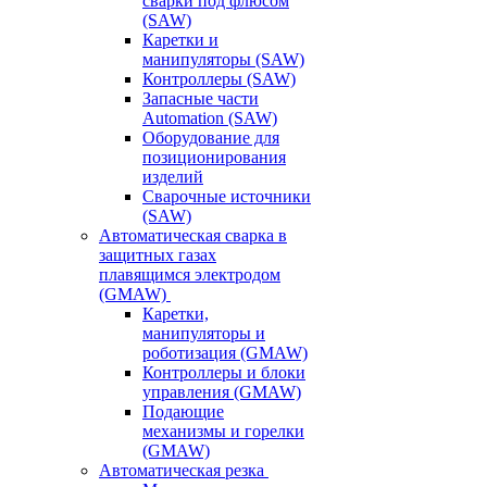
сварки под флюсом
(SAW)
Каретки и
манипуляторы (SAW)
Контроллеры (SAW)
Запасные части
Automation (SAW)
Оборудование для
позиционирования
изделий
Сварочные источники
(SAW)
Автоматическая сварка в
защитных газах
плавящимся электродом
(GMAW)
Каретки,
манипуляторы и
роботизация (GMAW)
Контроллеры и блоки
управления (GMAW)
Подающие
механизмы и горелки
(GMAW)
Автоматическая резка