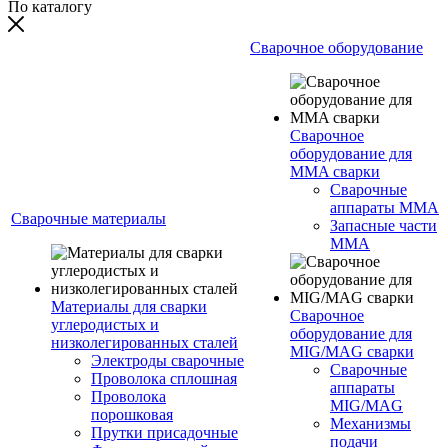
По каталогу
Сварочное оборудование
Сварочное
оборудование для
MMA сварки
Сварочные
аппараты MMA
Сварочные материалы
Запасные части
MMA
Материалы для сварки
Сварочное
углеродистых и
оборудование для
низколегированных сталей
MIG/MAG сварки
Электроды сварочные
Сварочные
Проволока сплошная
аппараты
Проволока
MIG/MAG
порошковая
Механизмы
Прутки присадочные
подачи