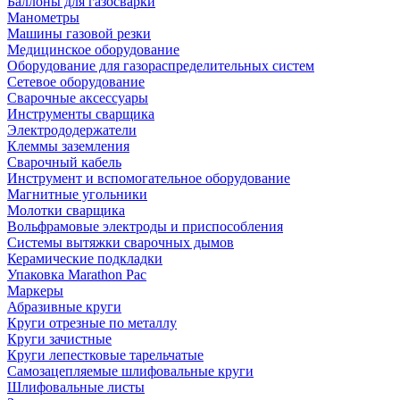
Баллоны для газосварки
Манометры
Машины газовой резки
Медицинское оборудование
Оборудование для газораспределительных систем
Сетевое оборудование
Сварочные аксессуары
Инструменты сварщика
Электрододержатели
Клеммы заземления
Сварочный кабель
Инструмент и вспомогательное оборудование
Магнитные угольники
Молотки сварщика
Вольфрамовые электроды и приспособления
Системы вытяжки сварочных дымов
Керамические подкладки
Упаковка Marathon Pac
Маркеры
Абразивные круги
Круги отрезные по металлу
Круги зачистные
Круги лепестковые тарельчатые
Самозацепляемые шлифовальные круги
Шлифовальные листы