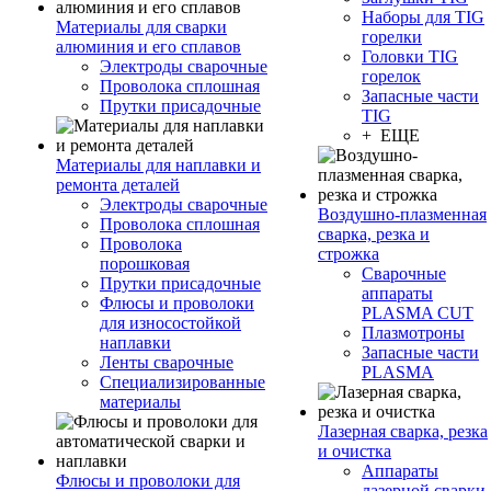
Наборы для TIG
Материалы для сварки
горелки
алюминия и его сплавов
Головки TIG
Электроды сварочные
горелок
Проволока сплошная
Запасные части
Прутки присадочные
TIG
+ ЕЩЕ
Материалы для наплавки и
ремонта деталей
Электроды сварочные
Воздушно-плазменная
Проволока сплошная
сварка, резка и
Проволока
строжка
порошковая
Сварочные
Прутки присадочные
аппараты
Флюсы и проволоки
PLASMA CUT
для износостойкой
Плазмотроны
наплавки
Запасные части
Ленты сварочные
PLASMA
Специализированные
материалы
Лазерная сварка, резка
и очистка
Аппараты
Флюсы и проволоки для
лазерной сварки