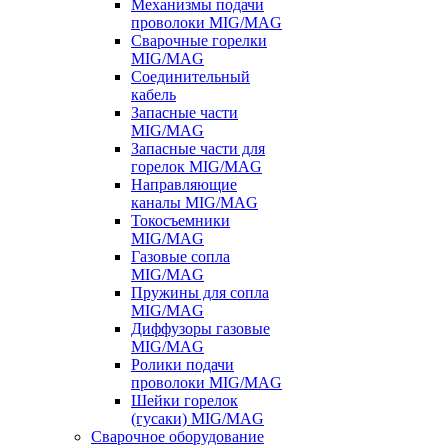
Механизмы подачи
проволоки MIG/MAG
Сварочные горелки
MIG/MAG
Соединительный
кабель
Запасные части
MIG/MAG
Запасные части для
горелок MIG/MAG
Направляющие
каналы MIG/MAG
Токосъемники
MIG/MAG
Газовые сопла
MIG/MAG
Пружины для сопла
MIG/MAG
Диффузоры газовые
MIG/MAG
Ролики подачи
проволоки MIG/MAG
Шейки горелок
(гусаки) MIG/MAG
Сварочное оборудование