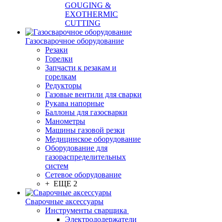
GOUGING &
EXOTHERMIC
CUTTING
Газосварочное оборудование
Резаки
Горелки
Запчасти к резакам и
горелкам
Редукторы
Газовые вентили для сварки
Рукава напорные
Баллоны для газосварки
Манометры
Машины газовой резки
Медицинское оборудование
Оборудование для
газораспределительных
систем
Сетевое оборудование
+ ЕЩЕ 2
Сварочные аксессуары
Инструменты сварщика
Электрододержатели