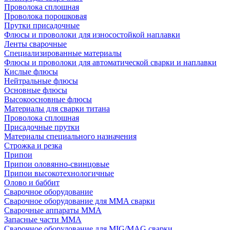
Проволока сплошная
Проволока порошковая
Прутки присадочные
Флюсы и проволоки для износостойкой наплавки
Ленты сварочные
Специализированные материалы
Флюсы и проволоки для автоматической сварки и наплавки
Кислые флюсы
Нейтральные флюсы
Основные флюсы
Высокоосновные флюсы
Материалы для сварки титана
Проволока сплошная
Присадочные прутки
Материалы специального назначения
Строжка и резка
Припои
Припои оловянно-свинцовые
Припои высокотехнологичные
Олово и баббит
Сварочное оборудование
Сварочное оборудование для MMA сварки
Сварочные аппараты MMA
Запасные части MMA
Сварочное оборудование для MIG/MAG сварки