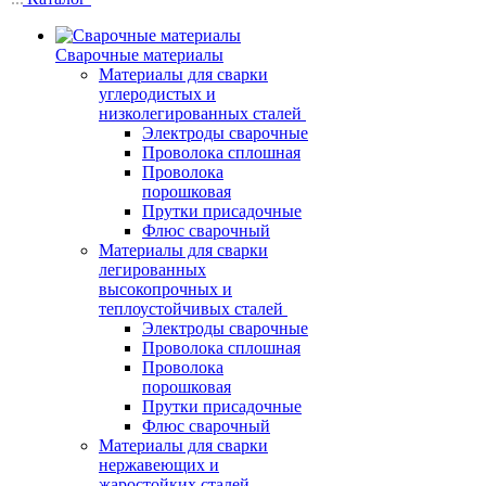
Сварочные материалы
Материалы для сварки
углеродистых и
низколегированных сталей
Электроды сварочные
Проволока сплошная
Проволока
порошковая
Прутки присадочные
Флюс сварочный
Материалы для сварки
легированных
высокопрочных и
теплоустойчивых сталей
Электроды сварочные
Проволока сплошная
Проволока
порошковая
Прутки присадочные
Флюс сварочный
Материалы для сварки
нержавеющих и
жаростойких сталей