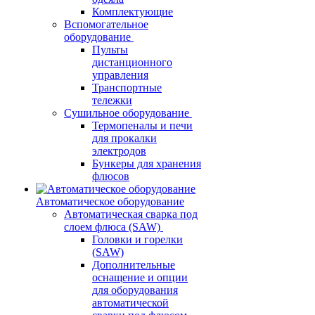
Комплектующие
Вспомогательное
оборудование
Пульты
дистанционного
управления
Транспортные
тележки
Сушильное оборудование
Термопеналы и печи
для прокалки
электродов
Бункеры для хранения
флюсов
Автоматическое оборудование
Автоматическая сварка под
слоем флюса (SAW)
Головки и горелки
(SAW)
Дополнительные
оснащение и опции
для оборудования
автоматической