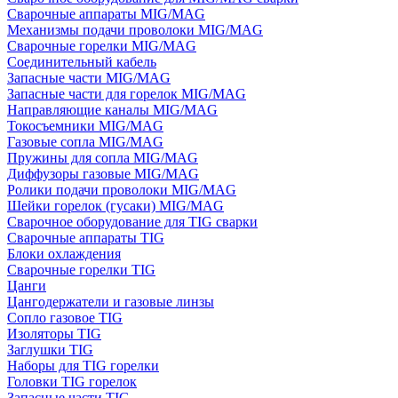
Сварочные аппараты MIG/MAG
Механизмы подачи проволоки MIG/MAG
Сварочные горелки MIG/MAG
Соединительный кабель
Запасные части MIG/MAG
Запасные части для горелок MIG/MAG
Направляющие каналы MIG/MAG
Токосъемники MIG/MAG
Газовые сопла MIG/MAG
Пружины для сопла MIG/MAG
Диффузоры газовые MIG/MAG
Ролики подачи проволоки MIG/MAG
Шейки горелок (гусаки) MIG/MAG
Сварочное оборудование для TIG сварки
Сварочные аппараты TIG
Блоки охлаждения
Сварочные горелки TIG
Цанги
Цангодержатели и газовые линзы
Сопло газовое TIG
Изоляторы TIG
Заглушки TIG
Наборы для TIG горелки
Головки TIG горелок
Запасные части TIG