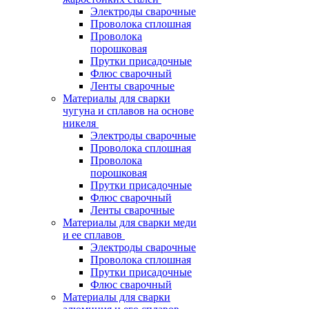
Электроды сварочные
Проволока сплошная
Проволока
порошковая
Прутки присадочные
Флюс сварочный
Ленты сварочные
Материалы для сварки
чугуна и сплавов на основе
никеля
Электроды сварочные
Проволока сплошная
Проволока
порошковая
Прутки присадочные
Флюс сварочный
Ленты сварочные
Материалы для сварки меди
и ее сплавов
Электроды сварочные
Проволока сплошная
Прутки присадочные
Флюс сварочный
Материалы для сварки