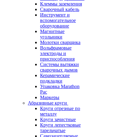
Клеммы заземления
Сварочный кабель
Инструмент и
вспомогательное
оборудование
Магнитные
угольники
Молотки сварщика
Вольфрамовые
электроды и
приспособления
Системы вытяжки
сварочных дымов
Керамические
подкладки
Упаковка Marathon
Pac
Маркеры
Абразивные круги
Круги отрезные по
металлу
Круги зачистные
Круги лепестковые
тарельчатые
Самозацепляемые