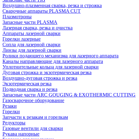
Воздушно-плазменная сварка, резка и строжка
Сварочные аппараты PLASMA CUT
Плазмотроны
Запасные части PLASMA
Лазерная сварка, резка и очистка
Аппараты лазерной сварки
Горелки лазерные
Сопла для лазерной сварки
Линзы для лазерной сварки
Ролики подающего механизма для лазерного аппарата
Каналы направляющие для лазерного аппарата
Уплотнительные кольца для лазерной сварки
Дуговая строжка и экзотермическая резка
Воздушно-дуговая строжка и резка
Экзотермическая резка
Подводная сварка и резка
Запасные части ARC GOUGING & EXOTHERMIC CUTTING
Газосварочное оборудование
Резаки
Горелки
Запчасти к резакам и горелкам
Редукторы
Газовые вентили для сварки
Рукава напорные