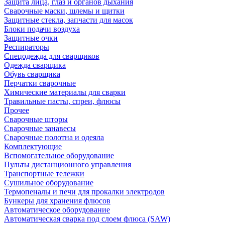
Защита лица, глаз и органов дыхания
Сварочные маски, шлемы и щитки
Защитные стекла, запчасти для масок
Блоки подачи воздуха
Защитные очки
Респираторы
Спецодежда для сварщиков
Одежда сварщика
Обувь сварщика
Перчатки сварочные
Химические материалы для сварки
Травильные пасты, спреи, флюсы
Прочее
Сварочные шторы
Сварочные занавесы
Сварочные полотна и одеяла
Комплектующие
Вспомогательное оборудование
Пульты дистанционного управления
Транспортные тележки
Сушильное оборудование
Термопеналы и печи для прокалки электродов
Бункеры для хранения флюсов
Автоматическое оборудование
Автоматическая сварка под слоем флюса (SAW)