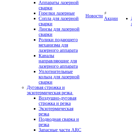
Аппараты лазерной
сварки
Горелки лазерные
Новости
Сопла для лазерной
Акции
сварки
Линзы для лазерной
сварки
Ролики подающего
механизма для
лазерного аппарата
Каналы
направляющие для
лазерного аппарата
Уплотнительные
кольца для лазерной
сварки
Дуговая строжка и
экзотермическая резка
Воздушно-дуговая
строжка и резка
Экзотермическая
резка
Подводная сварка и
резка
Запасные части ARC