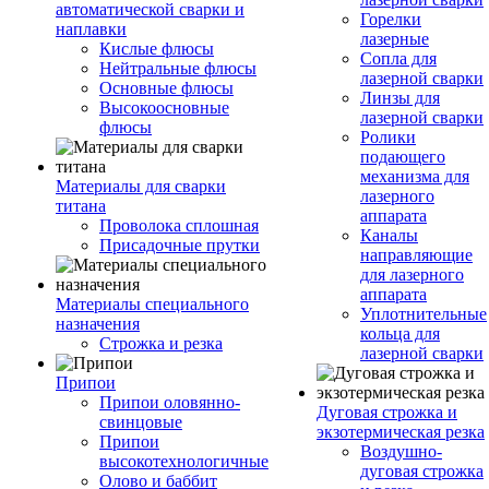
автоматической сварки и
Горелки
наплавки
лазерные
Кислые флюсы
Сопла для
Нейтральные флюсы
лазерной сварки
Основные флюсы
Линзы для
Высокоосновные
лазерной сварки
флюсы
Ролики
подающего
механизма для
Материалы для сварки
лазерного
титана
аппарата
Проволока сплошная
Каналы
Присадочные прутки
направляющие
для лазерного
аппарата
Материалы специального
Уплотнительные
назначения
кольца для
Строжка и резка
лазерной сварки
Припои
Припои оловянно-
Дуговая строжка и
свинцовые
экзотермическая резка
Припои
Воздушно-
высокотехнологичные
дуговая строжка
Олово и баббит