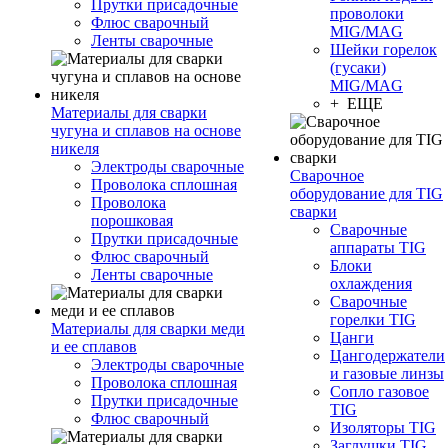
Прутки присадочные
проволоки
Флюс сварочный
MIG/MAG
Ленты сварочные
Шейки горелок
(гусаки)
MIG/MAG
+ ЕЩЕ
Материалы для сварки
чугуна и сплавов на основе
никеля
Электроды сварочные
Сварочное
Проволока сплошная
оборудование для TIG
Проволока
сварки
порошковая
Сварочные
Прутки присадочные
аппараты TIG
Флюс сварочный
Блоки
Ленты сварочные
охлаждения
Сварочные
горелки TIG
Материалы для сварки меди
Цанги
и ее сплавов
Цангодержатели
Электроды сварочные
и газовые линзы
Проволока сплошная
Сопло газовое
Прутки присадочные
TIG
Флюс сварочный
Изоляторы TIG
Заглушки TIG