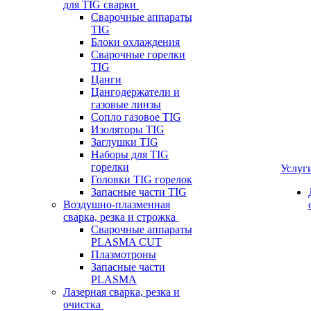
для TIG сварки
Сварочные аппараты
TIG
Блоки охлаждения
Сварочные горелки
TIG
Цанги
Цангодержатели и
газовые линзы
Сопло газовое TIG
Изоляторы TIG
Заглушки TIG
Наборы для TIG
горелки
Услуг
Головки TIG горелок
Запасные части TIG
Воздушно-плазменная
сварка, резка и строжка
Сварочные аппараты
PLASMA CUT
Плазмотроны
Запасные части
PLASMA
Лазерная сварка, резка и
очистка