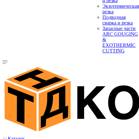
и резка
Экзотермическая
резка
Подводная
сварка и резка
Запасные части
ARC GOUGING
&
EXOTHERMIC
CUTTING
Каталог