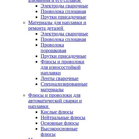
алюминия и его сплавов
Электроды сварочные
Проволока сплошная
Прутки присадочные
Материалы для наплавки и
ремонта деталей
Электроды сварочные
Проволока сплошная
Проволока
порошковая
Прутки присадочные
Флюсы и проволоки
для износостойкой
наплавки
Ленты сварочные
Специализированные
материалы
Флюсы и проволоки для
автоматической сварки и
наплавки
Кислые флюсы
Нейтральные флюсы
Основные флюсы
Высокоосновные
флюсы