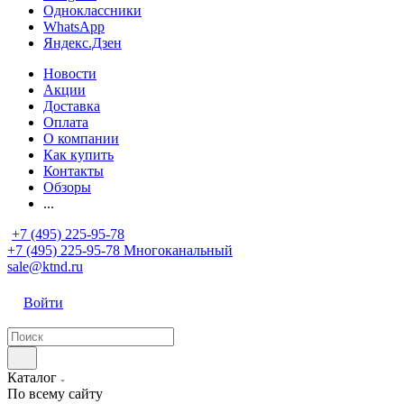
Одноклассники
WhatsApp
Яндекс.Дзен
Новости
Акции
Доставка
Оплата
О компании
Как купить
Контакты
Обзоры
...
+7 (495) 225-95-78
+7 (495) 225-95-78
Многоканальный
sale@ktnd.ru
Войти
Каталог
По всему сайту