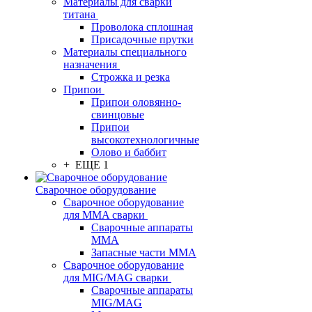
Материалы для сварки
титана
Проволока сплошная
Присадочные прутки
Материалы специального
назначения
Строжка и резка
Припои
Припои оловянно-
свинцовые
Припои
высокотехнологичные
Олово и баббит
+ ЕЩЕ 1
Сварочное оборудование
Сварочное оборудование
для MMA сварки
Сварочные аппараты
MMA
Запасные части MMA
Сварочное оборудование
для MIG/MAG сварки
Сварочные аппараты
MIG/MAG