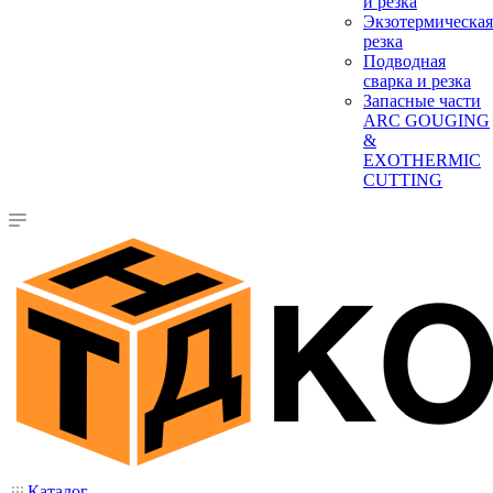
и резка
Экзотермическая
резка
Подводная
сварка и резка
Запасные части
ARC GOUGING
&
EXOTHERMIC
CUTTING
Каталог