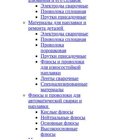
алюминия и его сплавов
Электроды сварочные
Проволока сплошная
Прутки присадочные
Материалы для наплавки и
ремонта деталей
Электроды сварочные
Проволока сплошная
Проволока
порошковая
Прутки присадочные
Флюсы и проволоки
для износостойкой
наплавки
Ленты сварочные
Специализированные
материалы
Флюсы и проволоки для
автоматической сварки и
наплавки
Кислые флюсы
Нейтральные флюсы
Основные флюсы
Высокоосновные
флюсы