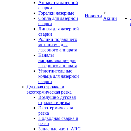
Аппараты лазерной
сварки
Горелки лазерные
Новости
Сопла для лазерной
Акции
сварки
Линзы для лазерной
сварки
Ролики подающего
механизма для
лазерного аппарата
Каналы
направляющие для
лазерного аппарата
Уплотнительные
кольца для лазерной
сварки
Дуговая строжка и
экзотермическая резка
Воздушно-дуговая
строжка и резка
Экзотермическая
резка
Подводная сварка и
резка
Запасные части ARC