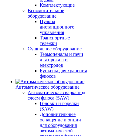
Комплектующие
Вспомогательное
оборудование
Пульты
дистанционного
управления
Транспортные
тележки
Сушильное оборудование
Термопеналы и печи
для прокалки
электродов
Бункеры для хранения
флюсов
Автоматическое оборудование
Автоматическая сварка под
слоем флюса (SAW)
Головки и горелки
(SAW)
Дополнительные
оснащение и опции
для оборудования
автоматической