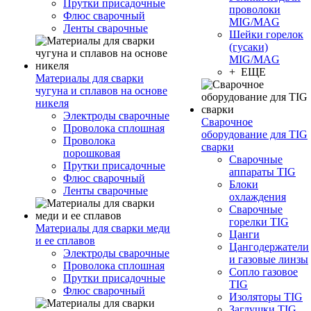
Прутки присадочные
проволоки
Флюс сварочный
MIG/MAG
Ленты сварочные
Шейки горелок
(гусаки)
MIG/MAG
+ ЕЩЕ
Материалы для сварки
чугуна и сплавов на основе
никеля
Электроды сварочные
Сварочное
Проволока сплошная
оборудование для TIG
Проволока
сварки
порошковая
Сварочные
Прутки присадочные
аппараты TIG
Флюс сварочный
Блоки
Ленты сварочные
охлаждения
Сварочные
горелки TIG
Материалы для сварки меди
Цанги
и ее сплавов
Цангодержатели
Электроды сварочные
и газовые линзы
Проволока сплошная
Сопло газовое
Прутки присадочные
TIG
Флюс сварочный
Изоляторы TIG
Заглушки TIG