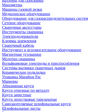
Баллоны для газосварки
Манометры
Машины газовой резки
Медицинское оборудование
Оборудование для газораспределительных систем
Сетевое оборудование
Сварочные аксессуары
Инструменты сварщика
Электрододержатели
Клеммы заземления
Сварочный кабель
Инструмент и вспомогательное оборудование
Магнитные угольники
Молотки сварщика
Вольфрамовые электроды и приспособления
Системы вытяжки сварочных дымов
Керамические подкладки
Упаковка Marathon Pac
Маркеры
Абразивные круги
Круги отрезные по металлу
Круги зачистные
Круги лепестковые тарельчатые
Самозацепляемые шлифовальные круги
Шлифовальные листы