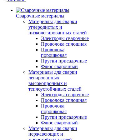
Сварочные материалы
Материалы для сварки
углеродистых и
низколегированных сталей
Электроды сварочные
Проволока сплошная
Проволока
порошковая
Прутки присадочные
Флюс сварочный
Материалы для сварки
легированных
высокопрочных и
теплоустойчивых сталей
Электроды сварочные
Проволока сплошная
Проволока
порошковая
Прутки присадочные
Флюс сварочный
Материалы для сварки
нержавеющих и
жаростойких сталей