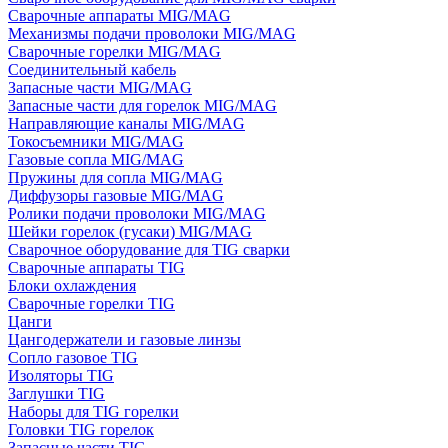
Сварочные аппараты MIG/MAG
Механизмы подачи проволоки MIG/MAG
Сварочные горелки MIG/MAG
Соединительный кабель
Запасные части MIG/MAG
Запасные части для горелок MIG/MAG
Направляющие каналы MIG/MAG
Токосъемники MIG/MAG
Газовые сопла MIG/MAG
Пружины для сопла MIG/MAG
Диффузоры газовые MIG/MAG
Ролики подачи проволоки MIG/MAG
Шейки горелок (гусаки) MIG/MAG
Сварочное оборудование для TIG сварки
Сварочные аппараты TIG
Блоки охлаждения
Сварочные горелки TIG
Цанги
Цангодержатели и газовые линзы
Сопло газовое TIG
Изоляторы TIG
Заглушки TIG
Наборы для TIG горелки
Головки TIG горелок
Запасные части TIG