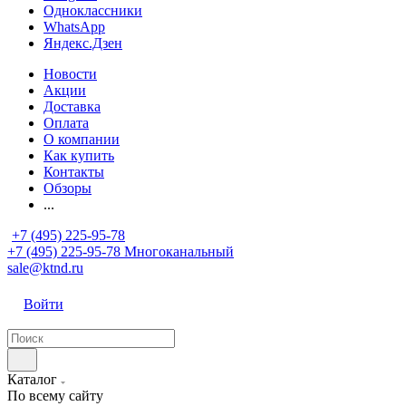
Одноклассники
WhatsApp
Яндекс.Дзен
Новости
Акции
Доставка
Оплата
О компании
Как купить
Контакты
Обзоры
...
+7 (495) 225-95-78
+7 (495) 225-95-78
Многоканальный
sale@ktnd.ru
Войти
Каталог
По всему сайту