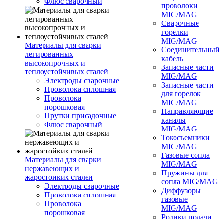
Флюс сварочный
проволоки
MIG/MAG
Сварочные
горелки
MIG/MAG
Материалы для сварки
Соединительны
легированных
кабель
высокопрочных и
Запасные части
теплоустойчивых сталей
MIG/MAG
Электроды сварочные
Запасные части
Проволока сплошная
для горелок
Проволока
MIG/MAG
порошковая
Направляющие
Прутки присадочные
каналы
Флюс сварочный
MIG/MAG
Токосъемники
MIG/MAG
Газовые сопла
Материалы для сварки
MIG/MAG
нержавеющих и
Пружины для
жаростойких сталей
сопла MIG/MAG
Электроды сварочные
Диффузоры
Проволока сплошная
газовые
Проволока
MIG/MAG
порошковая
Ролики подачи