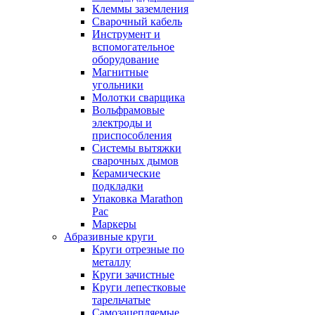
Клеммы заземления
Сварочный кабель
Инструмент и
вспомогательное
оборудование
Магнитные
угольники
Молотки сварщика
Вольфрамовые
электроды и
приспособления
Системы вытяжки
сварочных дымов
Керамические
подкладки
Упаковка Marathon
Pac
Маркеры
Абразивные круги
Круги отрезные по
металлу
Круги зачистные
Круги лепестковые
тарельчатые
Самозацепляемые