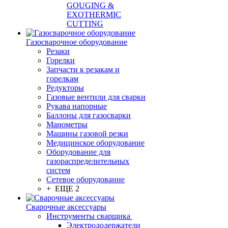
GOUGING &
EXOTHERMIC
CUTTING
Газосварочное оборудование
Резаки
Горелки
Запчасти к резакам и
горелкам
Редукторы
Газовые вентили для сварки
Рукава напорные
Баллоны для газосварки
Манометры
Машины газовой резки
Медицинское оборудование
Оборудование для
газораспределительных
систем
Сетевое оборудование
+ ЕЩЕ 2
Сварочные аксессуары
Инструменты сварщика
Электрододержатели