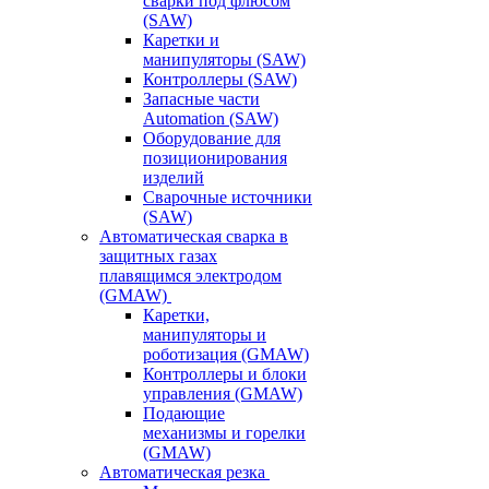
сварки под флюсом
(SAW)
Каретки и
манипуляторы (SAW)
Контроллеры (SAW)
Запасные части
Automation (SAW)
Оборудование для
позиционирования
изделий
Сварочные источники
(SAW)
Автоматическая сварка в
защитных газах
плавящимся электродом
(GMAW)
Каретки,
манипуляторы и
роботизация (GMAW)
Контроллеры и блоки
управления (GMAW)
Подающие
механизмы и горелки
(GMAW)
Автоматическая резка