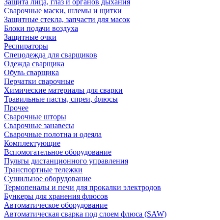
Защита лица, глаз и органов дыхания
Сварочные маски, шлемы и щитки
Защитные стекла, запчасти для масок
Блоки подачи воздуха
Защитные очки
Респираторы
Спецодежда для сварщиков
Одежда сварщика
Обувь сварщика
Перчатки сварочные
Химические материалы для сварки
Травильные пасты, спреи, флюсы
Прочее
Сварочные шторы
Сварочные занавесы
Сварочные полотна и одеяла
Комплектующие
Вспомогательное оборудование
Пульты дистанционного управления
Транспортные тележки
Сушильное оборудование
Термопеналы и печи для прокалки электродов
Бункеры для хранения флюсов
Автоматическое оборудование
Автоматическая сварка под слоем флюса (SAW)