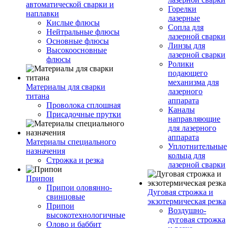
автоматической сварки и
Горелки
наплавки
лазерные
Кислые флюсы
Сопла для
Нейтральные флюсы
лазерной сварки
Основные флюсы
Линзы для
Высокоосновные
лазерной сварки
флюсы
Ролики
подающего
механизма для
Материалы для сварки
лазерного
титана
аппарата
Проволока сплошная
Каналы
Присадочные прутки
направляющие
для лазерного
аппарата
Материалы специального
Уплотнительные
назначения
кольца для
Строжка и резка
лазерной сварки
Припои
Припои оловянно-
Дуговая строжка и
свинцовые
экзотермическая резка
Припои
Воздушно-
высокотехнологичные
дуговая строжка
Олово и баббит