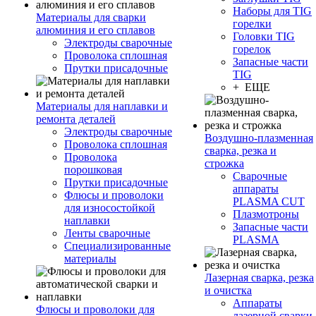
Наборы для TIG
Материалы для сварки
горелки
алюминия и его сплавов
Головки TIG
Электроды сварочные
горелок
Проволока сплошная
Запасные части
Прутки присадочные
TIG
+ ЕЩЕ
Материалы для наплавки и
ремонта деталей
Электроды сварочные
Воздушно-плазменная
Проволока сплошная
сварка, резка и
Проволока
строжка
порошковая
Сварочные
Прутки присадочные
аппараты
Флюсы и проволоки
PLASMA CUT
для износостойкой
Плазмотроны
наплавки
Запасные части
Ленты сварочные
PLASMA
Специализированные
материалы
Лазерная сварка, резка
и очистка
Аппараты
Флюсы и проволоки для
лазерной сварки