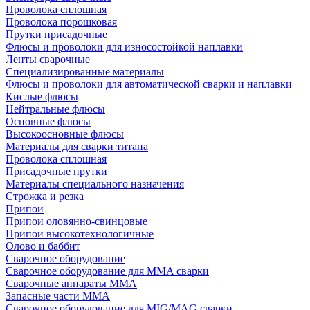
Проволока сплошная
Проволока порошковая
Прутки присадочные
Флюсы и проволоки для износостойкой наплавки
Ленты сварочные
Специализированные материалы
Флюсы и проволоки для автоматической сварки и наплавки
Кислые флюсы
Нейтральные флюсы
Основные флюсы
Высокоосновные флюсы
Материалы для сварки титана
Проволока сплошная
Присадочные прутки
Материалы специального назначения
Строжка и резка
Припои
Припои оловянно-свинцовые
Припои высокотехнологичные
Олово и баббит
Сварочное оборудование
Сварочное оборудование для MMA сварки
Сварочные аппараты MMA
Запасные части MMA
Сварочное оборудование для MIG/MAG сварки