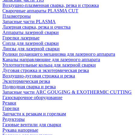
Воздушно-плазменная сварка, резка и строжка
Сварочные аппараты PLASMA CUT
Плазмотроны
Запасные части PLASMA
Лазерная сварка, резка и очистка
Аппараты лазерной сварки
Горелки лазерные
Сопла для лазерной сварки
Линзы для лазерной сварки
Ролики подающего механизма для лазерного аппарата
Каналы направляющие для лазерного аппарата
Уплотнительные кольца для лазерной сварки
Дуговая строжка и экзотермическая резка
Воздушно-дуговая строжка и резка
Экзотермическая резка
Подводная сварка и резка
Запасные части ARC GOUGING & EXOTHERMIC CUTTING
Газосварочное оборудование
Резаки
Горелки
Запчасти к резакам и горелкам
Редукторы
Газовые вентили для сварки
Рукава напорные