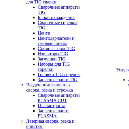
для TIG сварки
Сварочные аппараты
TIG
Блоки охлаждения
Сварочные горелки
TIG
Цанги
Цангодержатели и
газовые линзы
Сопло газовое TIG
Изоляторы TIG
Заглушки TIG
Наборы для TIG
горелки
Услуг
Головки TIG горелок
Запасные части TIG
Воздушно-плазменная
сварка, резка и строжка
Сварочные аппараты
PLASMA CUT
Плазмотроны
Запасные части
PLASMA
Лазерная сварка, резка и
очистка