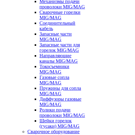
Механизмы подачи
проволоки MIG/MAG
Сварочные горелки
MIG/MAG
Соединительный
кабель
Запасные части
MIG/MAG
Запасные части для
горелок MIG/MAG
Направляющие
каналы MIG/MAG
Токосъемники
MIG/MAG
Газовые сопла
MIG/MAG
Пружины для сопла
MIG/MAG
Диффузоры газовые
MIG/MAG
Ролики подачи
проволоки MIG/MAG
Шейки горелок
(гусаки) MIG/MAG
Сварочное оборудование