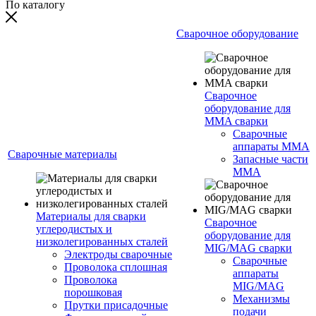
По каталогу
Сварочное оборудование
Сварочное
оборудование для
MMA сварки
Сварочные
аппараты MMA
Сварочные материалы
Запасные части
MMA
Материалы для сварки
Сварочное
углеродистых и
оборудование для
низколегированных сталей
MIG/MAG сварки
Электроды сварочные
Сварочные
Проволока сплошная
аппараты
Проволока
MIG/MAG
порошковая
Механизмы
Прутки присадочные
подачи