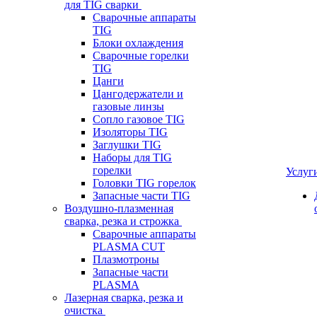
для TIG сварки
Сварочные аппараты
TIG
Блоки охлаждения
Сварочные горелки
TIG
Цанги
Цангодержатели и
газовые линзы
Сопло газовое TIG
Изоляторы TIG
Заглушки TIG
Наборы для TIG
горелки
Услуг
Головки TIG горелок
Запасные части TIG
Воздушно-плазменная
сварка, резка и строжка
Сварочные аппараты
PLASMA CUT
Плазмотроны
Запасные части
PLASMA
Лазерная сварка, резка и
очистка