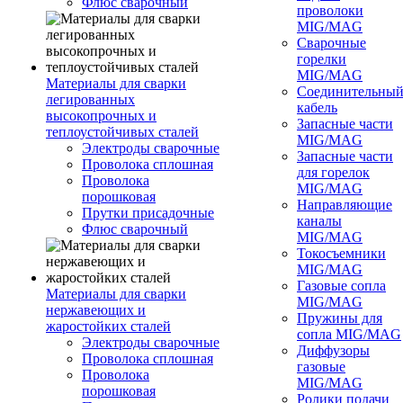
Флюс сварочный
проволоки
MIG/MAG
Сварочные
горелки
MIG/MAG
Материалы для сварки
Соединительны
легированных
кабель
высокопрочных и
Запасные части
теплоустойчивых сталей
MIG/MAG
Электроды сварочные
Запасные части
Проволока сплошная
для горелок
Проволока
MIG/MAG
порошковая
Направляющие
Прутки присадочные
каналы
Флюс сварочный
MIG/MAG
Токосъемники
MIG/MAG
Газовые сопла
Материалы для сварки
MIG/MAG
нержавеющих и
Пружины для
жаростойких сталей
сопла MIG/MAG
Электроды сварочные
Диффузоры
Проволока сплошная
газовые
Проволока
MIG/MAG
порошковая
Ролики подачи