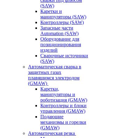
сварки под флюсом
(SAW)
Каретки и
манипуляторы (SAW)
Контроллеры (SAW)
Запасные части
Automation (SAW)
Оборудование для
позиционирования
изделий
Сварочные источники
(SAW)
Автоматическая сварка в
защитных газах
плавящимся электродом
(GMAW)
Каретки,
манипуляторы и
роботизация (GMAW)
Контроллеры и блоки
управления (GMAW)
Подающие
механизмы и горелки
(GMAW)
Автоматическая резка