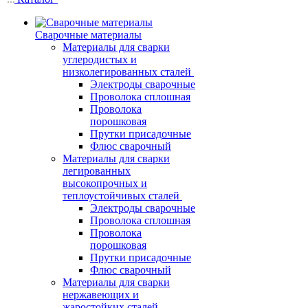
Сварочные материалы
Материалы для сварки
углеродистых и
низколегированных сталей
Электроды сварочные
Проволока сплошная
Проволока
порошковая
Прутки присадочные
Флюс сварочный
Материалы для сварки
легированных
высокопрочных и
теплоустойчивых сталей
Электроды сварочные
Проволока сплошная
Проволока
порошковая
Прутки присадочные
Флюс сварочный
Материалы для сварки
нержавеющих и
жаростойких сталей