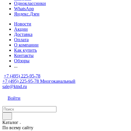
Одноклассники
WhatsApp
Яндекс.Дзен
Новости
Акции
Доставка
Оплата
О компании
Как купить
Контакты
Обзоры
...
+7 (495) 225-95-78
+7 (495) 225-95-78
Многоканальный
sale@ktnd.ru
Войти
Каталог
По всему сайту