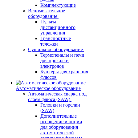
Комплектующие
Вспомогательное
оборудование
Пульты
дистанционного
управления
Транспортные
тележки
Сушильное оборудование
Термопеналы и печи
для прокалки
электродов
Бункеры для хранения
флюсов
Автоматическое оборудование
Автоматическая сварка под
слоем флюса (SAW)
Головки и горелки
(SAW)
Дополнительные
оснащение и опции
для оборудования
автоматической