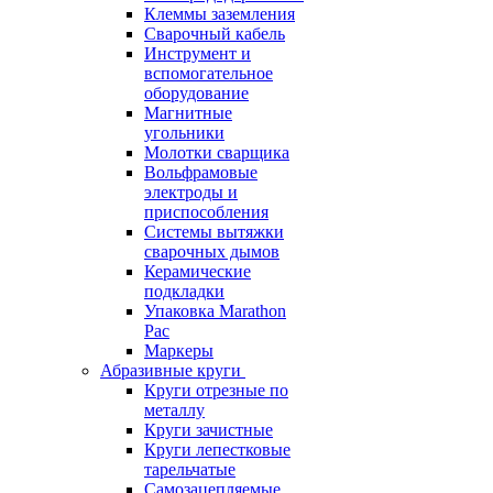
Клеммы заземления
Сварочный кабель
Инструмент и
вспомогательное
оборудование
Магнитные
угольники
Молотки сварщика
Вольфрамовые
электроды и
приспособления
Системы вытяжки
сварочных дымов
Керамические
подкладки
Упаковка Marathon
Pac
Маркеры
Абразивные круги
Круги отрезные по
металлу
Круги зачистные
Круги лепестковые
тарельчатые
Самозацепляемые