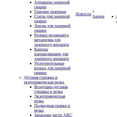
Аппараты лазерной
сварки
Горелки лазерные
Новости
Сопла для лазерной
Акции
сварки
Линзы для лазерной
сварки
Ролики подающего
механизма для
лазерного аппарата
Каналы
направляющие для
лазерного аппарата
Уплотнительные
кольца для лазерной
сварки
Дуговая строжка и
экзотермическая резка
Воздушно-дуговая
строжка и резка
Экзотермическая
резка
Подводная сварка и
резка
Запасные части ARC