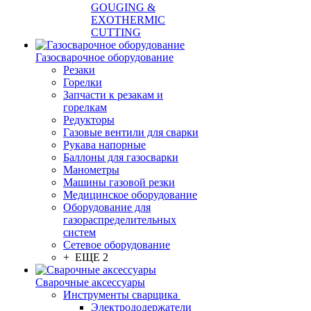
GOUGING &
EXOTHERMIC
CUTTING
Газосварочное оборудование
Резаки
Горелки
Запчасти к резакам и
горелкам
Редукторы
Газовые вентили для сварки
Рукава напорные
Баллоны для газосварки
Манометры
Машины газовой резки
Медицинское оборудование
Оборудование для
газораспределительных
систем
Сетевое оборудование
+ ЕЩЕ 2
Сварочные аксессуары
Инструменты сварщика
Электрододержатели