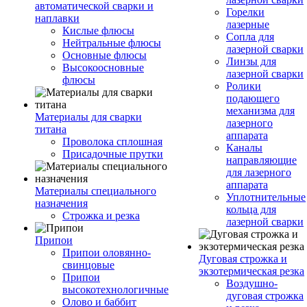
автоматической сварки и
Горелки
наплавки
лазерные
Кислые флюсы
Сопла для
Нейтральные флюсы
лазерной сварки
Основные флюсы
Линзы для
Высокоосновные
лазерной сварки
флюсы
Ролики
подающего
механизма для
Материалы для сварки
лазерного
титана
аппарата
Проволока сплошная
Каналы
Присадочные прутки
направляющие
для лазерного
аппарата
Материалы специального
Уплотнительные
назначения
кольца для
Строжка и резка
лазерной сварки
Припои
Припои оловянно-
Дуговая строжка и
свинцовые
экзотермическая резка
Припои
Воздушно-
высокотехнологичные
дуговая строжка
Олово и баббит