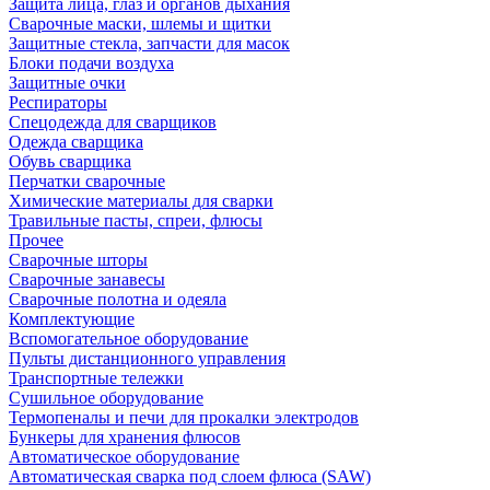
Защита лица, глаз и органов дыхания
Сварочные маски, шлемы и щитки
Защитные стекла, запчасти для масок
Блоки подачи воздуха
Защитные очки
Респираторы
Спецодежда для сварщиков
Одежда сварщика
Обувь сварщика
Перчатки сварочные
Химические материалы для сварки
Травильные пасты, спреи, флюсы
Прочее
Сварочные шторы
Сварочные занавесы
Сварочные полотна и одеяла
Комплектующие
Вспомогательное оборудование
Пульты дистанционного управления
Транспортные тележки
Сушильное оборудование
Термопеналы и печи для прокалки электродов
Бункеры для хранения флюсов
Автоматическое оборудование
Автоматическая сварка под слоем флюса (SAW)