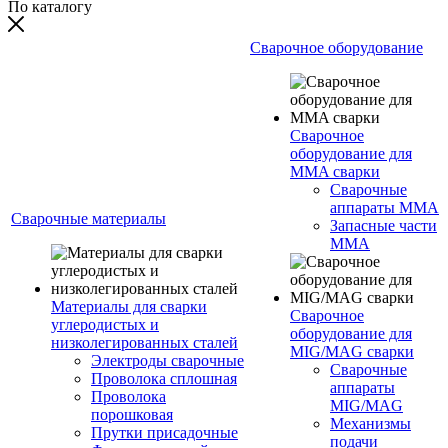
По каталогу
Сварочное оборудование
Сварочное
оборудование для
MMA сварки
Сварочные
аппараты MMA
Сварочные материалы
Запасные части
MMA
Материалы для сварки
Сварочное
углеродистых и
оборудование для
низколегированных сталей
MIG/MAG сварки
Электроды сварочные
Сварочные
Проволока сплошная
аппараты
Проволока
MIG/MAG
порошковая
Механизмы
Прутки присадочные
подачи