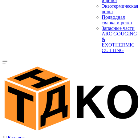
и резка
Экзотермическая
резка
Подводная
сварка и резка
Запасные части
ARC GOUGING
&
EXOTHERMIC
CUTTING
Каталог