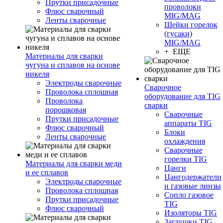
Прутки присадочные
проволоки
Флюс сварочный
MIG/MAG
Ленты сварочные
Шейки горелок
(гусаки)
MIG/MAG
+ ЕЩЕ
Материалы для сварки
чугуна и сплавов на основе
никеля
Электроды сварочные
Сварочное
Проволока сплошная
оборудование для TIG
Проволока
сварки
порошковая
Сварочные
Прутки присадочные
аппараты TIG
Флюс сварочный
Блоки
Ленты сварочные
охлаждения
Сварочные
горелки TIG
Материалы для сварки меди
Цанги
и ее сплавов
Цангодержатели
Электроды сварочные
и газовые линзы
Проволока сплошная
Сопло газовое
Прутки присадочные
TIG
Флюс сварочный
Изоляторы TIG
Заглушки TIG