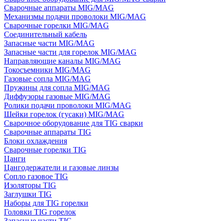
Сварочные аппараты MIG/MAG
Механизмы подачи проволоки MIG/MAG
Сварочные горелки MIG/MAG
Соединительный кабель
Запасные части MIG/MAG
Запасные части для горелок MIG/MAG
Направляющие каналы MIG/MAG
Токосъемники MIG/MAG
Газовые сопла MIG/MAG
Пружины для сопла MIG/MAG
Диффузоры газовые MIG/MAG
Ролики подачи проволоки MIG/MAG
Шейки горелок (гусаки) MIG/MAG
Сварочное оборудование для TIG сварки
Сварочные аппараты TIG
Блоки охлаждения
Сварочные горелки TIG
Цанги
Цангодержатели и газовые линзы
Сопло газовое TIG
Изоляторы TIG
Заглушки TIG
Наборы для TIG горелки
Головки TIG горелок
Запасные части TIG