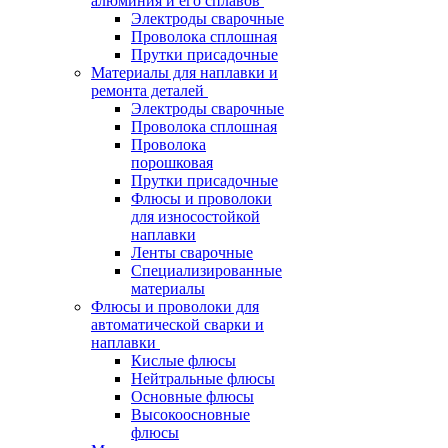
алюминия и его сплавов
Электроды сварочные
Проволока сплошная
Прутки присадочные
Материалы для наплавки и
ремонта деталей
Электроды сварочные
Проволока сплошная
Проволока
порошковая
Прутки присадочные
Флюсы и проволоки
для износостойкой
наплавки
Ленты сварочные
Специализированные
материалы
Флюсы и проволоки для
автоматической сварки и
наплавки
Кислые флюсы
Нейтральные флюсы
Основные флюсы
Высокоосновные
флюсы