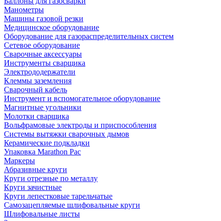
Баллоны для газосварки
Манометры
Машины газовой резки
Медицинское оборудование
Оборудование для газораспределительных систем
Сетевое оборудование
Сварочные аксессуары
Инструменты сварщика
Электрододержатели
Клеммы заземления
Сварочный кабель
Инструмент и вспомогательное оборудование
Магнитные угольники
Молотки сварщика
Вольфрамовые электроды и приспособления
Системы вытяжки сварочных дымов
Керамические подкладки
Упаковка Marathon Pac
Маркеры
Абразивные круги
Круги отрезные по металлу
Круги зачистные
Круги лепестковые тарельчатые
Самозацепляемые шлифовальные круги
Шлифовальные листы