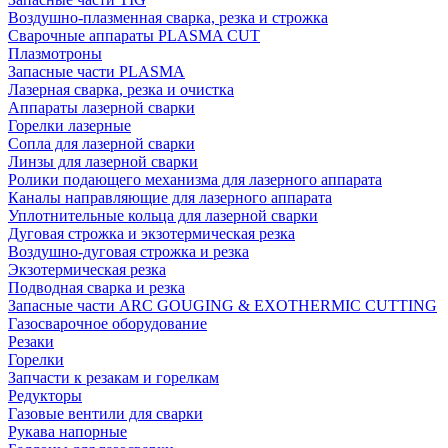
Воздушно-плазменная сварка, резка и строжка
Сварочные аппараты PLASMA CUT
Плазмотроны
Запасные части PLASMA
Лазерная сварка, резка и очистка
Аппараты лазерной сварки
Горелки лазерные
Сопла для лазерной сварки
Линзы для лазерной сварки
Ролики подающего механизма для лазерного аппарата
Каналы направляющие для лазерного аппарата
Уплотнительные кольца для лазерной сварки
Дуговая строжка и экзотермическая резка
Воздушно-дуговая строжка и резка
Экзотермическая резка
Подводная сварка и резка
Запасные части ARC GOUGING & EXOTHERMIC CUTTING
Газосварочное оборудование
Резаки
Горелки
Запчасти к резакам и горелкам
Редукторы
Газовые вентили для сварки
Рукава напорные