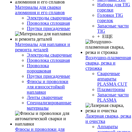
Наборы для TIG
Материалы для сварки
горелки
алюминия и его сплавов
Головки TIG
Электроды сварочные
горелок
Проволока сплошная
Запасные части
Прутки присадочные
TIG
+ ЕЩЕ
Материалы для наплавки и
ремонта деталей
Электроды сварочные
Воздушно-плазменная
Проволока сплошная
сварка, резка и
Проволока
строжка
порошковая
Сварочные
Прутки присадочные
аппараты
Флюсы и проволоки
PLASMA CUT
для износостойкой
Плазмотроны
наплавки
Запасные части
Ленты сварочные
PLASMA
Специализированные
материалы
Лазерная сварка, резка
и очистка
Аппараты
Флюсы и проволоки для
лазерной сварки