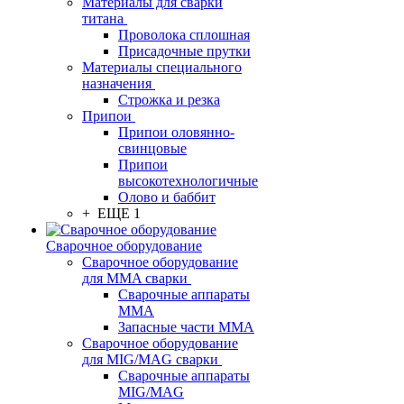
Материалы для сварки
титана
Проволока сплошная
Присадочные прутки
Материалы специального
назначения
Строжка и резка
Припои
Припои оловянно-
свинцовые
Припои
высокотехнологичные
Олово и баббит
+ ЕЩЕ 1
Сварочное оборудование
Сварочное оборудование
для MMA сварки
Сварочные аппараты
MMA
Запасные части MMA
Сварочное оборудование
для MIG/MAG сварки
Сварочные аппараты
MIG/MAG