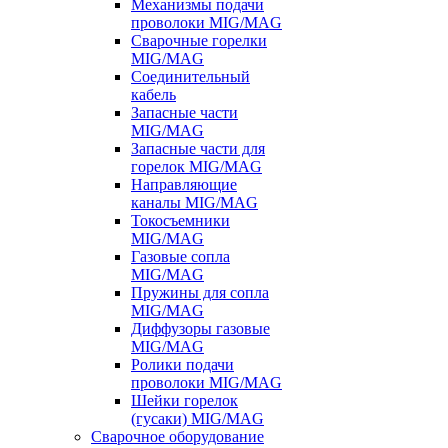
Механизмы подачи
проволоки MIG/MAG
Сварочные горелки
MIG/MAG
Соединительный
кабель
Запасные части
MIG/MAG
Запасные части для
горелок MIG/MAG
Направляющие
каналы MIG/MAG
Токосъемники
MIG/MAG
Газовые сопла
MIG/MAG
Пружины для сопла
MIG/MAG
Диффузоры газовые
MIG/MAG
Ролики подачи
проволоки MIG/MAG
Шейки горелок
(гусаки) MIG/MAG
Сварочное оборудование