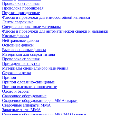
Проволока сплошная
Проволока порошковая
Прутки присадочные
Флюсы и проволоки для износостойкой наплавки
Ленты сварочные
Специализированные материалы
Флюсы и проволоки для автоматической сварки и наплавки
Кислые флюсы
Нейтральные флюсы
Основные флюсы
Высокоосновные флюсы
Материалы для сварки титана
Проволока сплошная
Присадочные прутки
Материалы специального назначения
Строжка и резка
Припои
Припои оловянно-свинцовые
Припои высокотехнологичные
Олово и баббит
Сварочное оборудование
Сварочное оборудование для MMA сварки
Сварочные аппараты MMA
Запасные части MMA
Сварочное оборудование для MIG/MAG сварки