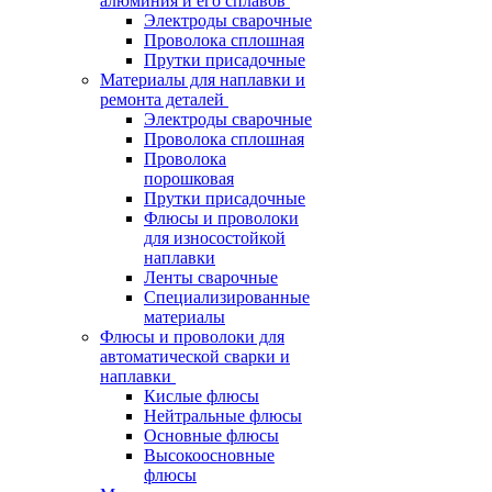
алюминия и его сплавов
Электроды сварочные
Проволока сплошная
Прутки присадочные
Материалы для наплавки и
ремонта деталей
Электроды сварочные
Проволока сплошная
Проволока
порошковая
Прутки присадочные
Флюсы и проволоки
для износостойкой
наплавки
Ленты сварочные
Специализированные
материалы
Флюсы и проволоки для
автоматической сварки и
наплавки
Кислые флюсы
Нейтральные флюсы
Основные флюсы
Высокоосновные
флюсы