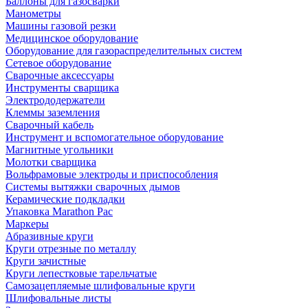
Баллоны для газосварки
Манометры
Машины газовой резки
Медицинское оборудование
Оборудование для газораспределительных систем
Сетевое оборудование
Сварочные аксессуары
Инструменты сварщика
Электрододержатели
Клеммы заземления
Сварочный кабель
Инструмент и вспомогательное оборудование
Магнитные угольники
Молотки сварщика
Вольфрамовые электроды и приспособления
Системы вытяжки сварочных дымов
Керамические подкладки
Упаковка Marathon Pac
Маркеры
Абразивные круги
Круги отрезные по металлу
Круги зачистные
Круги лепестковые тарельчатые
Самозацепляемые шлифовальные круги
Шлифовальные листы