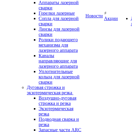
Аппараты лазерной
сварки
Горелки лазерные
Новости
Сопла для лазерной
Акции
сварки
Линзы для лазерной
сварки
Ролики подающего
механизма для
лазерного аппарата
Каналы
направляющие для
лазерного аппарата
Уплотнительные
кольца для лазерной
сварки
Дуговая строжка и
экзотермическая резка
Воздушно-дуговая
строжка и резка
Экзотермическая
резка
Подводная сварка и
резка
Запасные части ARC