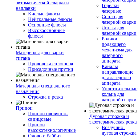
автоматической сварки и
Горелки
наплавки
лазерные
Кислые флюсы
Сопла для
Нейтральные флюсы
лазерной сварки
Основные флюсы
Линзы для
Высокоосновные
лазерной сварки
флюсы
Ролики
подающего
механизма для
Материалы для сварки
лазерного
титана
аппарата
Проволока сплошная
Каналы
Присадочные прутки
направляющие
для лазерного
аппарата
Материалы специального
Уплотнительные
назначения
кольца для
Строжка и резка
лазерной сварки
Припои
Припои оловянно-
Дуговая строжка и
свинцовые
экзотермическая резка
Припои
Воздушно-
высокотехнологичные
дуговая строжка
Олово и баббит