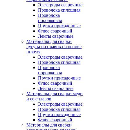
Электроды сварочные
Проволока сплошная
Проволока
порошковая
Прутки присадочные
Флюс сварочный
Ленты сварочные
Материалы для сварки
чугуна и сплавов на основе
никеля
Электроды сварочные
Проволока сплошная
Проволока
порошковая
Прутки присадочные
Флюс сварочный
Ленты сварочные
Материалы для сварки меди
и ее сплавов
Электроды сварочные
Проволока сплошная
Прутки присадочные
Флюс сварочный
Материалы для сварки