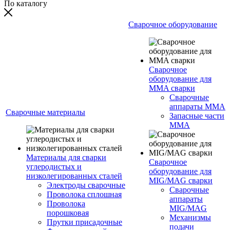
По каталогу
Сварочное оборудование
Сварочное
оборудование для
MMA сварки
Сварочные
аппараты MMA
Сварочные материалы
Запасные части
MMA
Материалы для сварки
Сварочное
углеродистых и
оборудование для
низколегированных сталей
MIG/MAG сварки
Электроды сварочные
Сварочные
Проволока сплошная
аппараты
Проволока
MIG/MAG
порошковая
Механизмы
Прутки присадочные
подачи