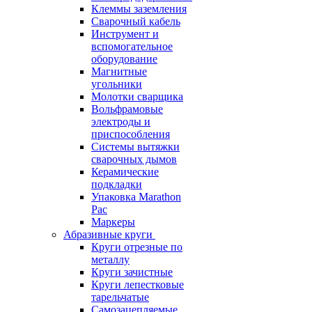
Клеммы заземления
Сварочный кабель
Инструмент и
вспомогательное
оборудование
Магнитные
угольники
Молотки сварщика
Вольфрамовые
электроды и
приспособления
Системы вытяжки
сварочных дымов
Керамические
подкладки
Упаковка Marathon
Pac
Маркеры
Абразивные круги
Круги отрезные по
металлу
Круги зачистные
Круги лепестковые
тарельчатые
Самозацепляемые