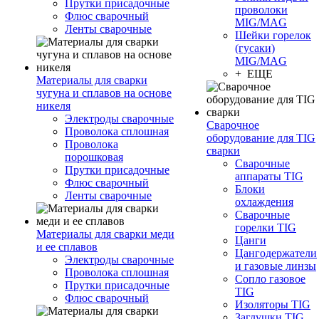
Прутки присадочные
проволоки
Флюс сварочный
MIG/MAG
Ленты сварочные
Шейки горелок
(гусаки)
MIG/MAG
+ ЕЩЕ
Материалы для сварки
чугуна и сплавов на основе
никеля
Электроды сварочные
Сварочное
Проволока сплошная
оборудование для TIG
Проволока
сварки
порошковая
Сварочные
Прутки присадочные
аппараты TIG
Флюс сварочный
Блоки
Ленты сварочные
охлаждения
Сварочные
горелки TIG
Материалы для сварки меди
Цанги
и ее сплавов
Цангодержатели
Электроды сварочные
и газовые линзы
Проволока сплошная
Сопло газовое
Прутки присадочные
TIG
Флюс сварочный
Изоляторы TIG
Заглушки TIG