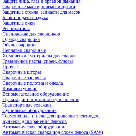
Защита лица, глаз и органов дыхания
Сварочные маски, шлемы и щитки
Защитные стекла, запчасти для масок
Блоки подачи воздуха
Защитные очки
Респираторы
Спецодежда для сварщиков
Одежда сварщика
Обувь сварщика
Перчатки сварочные
Химические материалы для сварки
Травильные пасты, спреи, флюсы
Прочее
Сварочные шторы
Сварочные занавесы
Сварочные полотна и одеяла
Комплектующие
Вспомогательное оборудование
Пульты дистанционного управления
Транспортные тележки
Сушильное оборудование
Термопеналы и печи для прокалки электродов
Бункеры для хранения флюсов
Автоматическое оборудование
Автоматическая сварка под слоем флюса (SAW)