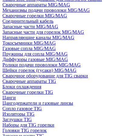
Сварочные аппараты MIG/MAG
Механизмы подачи проволоки MIG/MAG
Сварочные горелки MIG/MAG
Соединительный кабель
Запасные части MIG/MAG
Запасные части для горелок MIG/MAG
Направляющие каналы MIG/MAG
Токосъемники MIG/MAG
Газовые сопла MIG/MAG
Пружины для сопла MIG/MAG
Диффузоры газовые MIG/MAG
Ролики подачи проволоки MIG/MAG
Шейки горелок (гусаки) MIG/MAG
Сварочное оборудование для TIG сварки
Сварочные аппараты TIG
Блоки охлаждения
Сварочные горелки TIG
Цанги
Цангодержатели и газовые линзы
Сопло газовое TIG
Изоляторы TIG
Заглушки TIG
Наборы для TIG горелки
Головки TIG горелок
Запасные части TIG