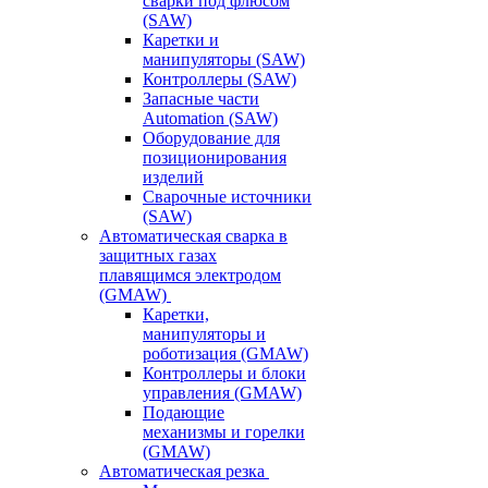
сварки под флюсом
(SAW)
Каретки и
манипуляторы (SAW)
Контроллеры (SAW)
Запасные части
Automation (SAW)
Оборудование для
позиционирования
изделий
Сварочные источники
(SAW)
Автоматическая сварка в
защитных газах
плавящимся электродом
(GMAW)
Каретки,
манипуляторы и
роботизация (GMAW)
Контроллеры и блоки
управления (GMAW)
Подающие
механизмы и горелки
(GMAW)
Автоматическая резка