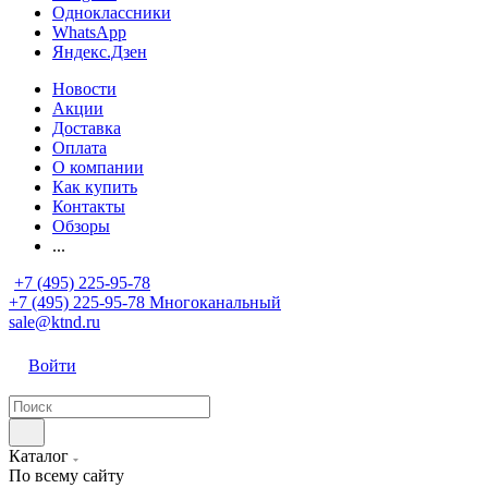
Одноклассники
WhatsApp
Яндекс.Дзен
Новости
Акции
Доставка
Оплата
О компании
Как купить
Контакты
Обзоры
...
+7 (495) 225-95-78
+7 (495) 225-95-78
Многоканальный
sale@ktnd.ru
Войти
Каталог
По всему сайту