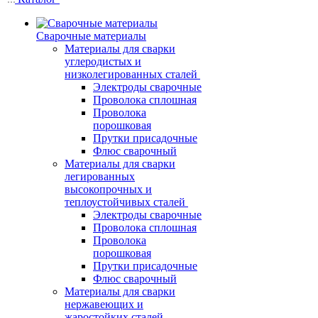
Сварочные материалы
Материалы для сварки
углеродистых и
низколегированных сталей
Электроды сварочные
Проволока сплошная
Проволока
порошковая
Прутки присадочные
Флюс сварочный
Материалы для сварки
легированных
высокопрочных и
теплоустойчивых сталей
Электроды сварочные
Проволока сплошная
Проволока
порошковая
Прутки присадочные
Флюс сварочный
Материалы для сварки
нержавеющих и
жаростойких сталей