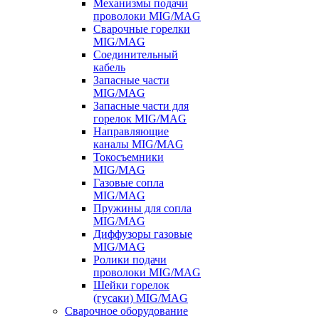
Механизмы подачи
проволоки MIG/MAG
Сварочные горелки
MIG/MAG
Соединительный
кабель
Запасные части
MIG/MAG
Запасные части для
горелок MIG/MAG
Направляющие
каналы MIG/MAG
Токосъемники
MIG/MAG
Газовые сопла
MIG/MAG
Пружины для сопла
MIG/MAG
Диффузоры газовые
MIG/MAG
Ролики подачи
проволоки MIG/MAG
Шейки горелок
(гусаки) MIG/MAG
Сварочное оборудование