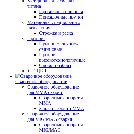
Материалы для сварки
титана
Проволока сплошная
Присадочные прутки
Материалы специального
назначения
Строжка и резка
Припои
Припои оловянно-
свинцовые
Припои
высокотехнологичные
Олово и баббит
+ ЕЩЕ 1
Сварочное оборудование
Сварочное оборудование
для MMA сварки
Сварочные аппараты
MMA
Запасные части MMA
Сварочное оборудование
для MIG/MAG сварки
Сварочные аппараты
MIG/MAG