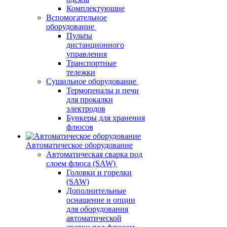
Комплектующие
Вспомогательное
оборудование
Пульты
дистанционного
управления
Транспортные
тележки
Сушильное оборудование
Термопеналы и печи
для прокалки
электродов
Бункеры для хранения
флюсов
Автоматическое оборудование
Автоматическая сварка под
слоем флюса (SAW)
Головки и горелки
(SAW)
Дополнительные
оснащение и опции
для оборудования
автоматической