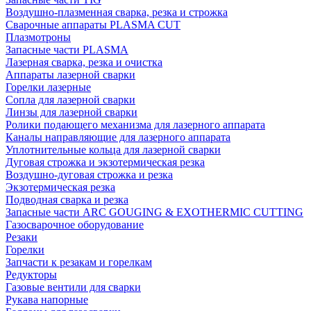
Воздушно-плазменная сварка, резка и строжка
Сварочные аппараты PLASMA CUT
Плазмотроны
Запасные части PLASMA
Лазерная сварка, резка и очистка
Аппараты лазерной сварки
Горелки лазерные
Сопла для лазерной сварки
Линзы для лазерной сварки
Ролики подающего механизма для лазерного аппарата
Каналы направляющие для лазерного аппарата
Уплотнительные кольца для лазерной сварки
Дуговая строжка и экзотермическая резка
Воздушно-дуговая строжка и резка
Экзотермическая резка
Подводная сварка и резка
Запасные части ARC GOUGING & EXOTHERMIC CUTTING
Газосварочное оборудование
Резаки
Горелки
Запчасти к резакам и горелкам
Редукторы
Газовые вентили для сварки
Рукава напорные