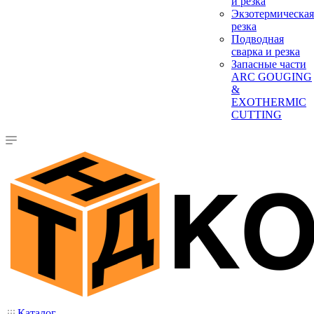
и резка
Экзотермическая
резка
Подводная
сварка и резка
Запасные части
ARC GOUGING
&
EXOTHERMIC
CUTTING
Каталог