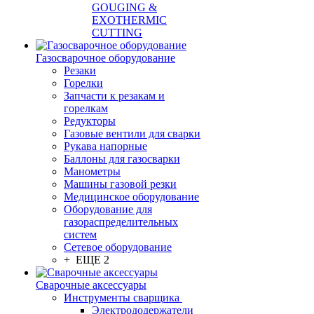
GOUGING &
EXOTHERMIC
CUTTING
Газосварочное оборудование
Резаки
Горелки
Запчасти к резакам и
горелкам
Редукторы
Газовые вентили для сварки
Рукава напорные
Баллоны для газосварки
Манометры
Машины газовой резки
Медицинское оборудование
Оборудование для
газораспределительных
систем
Сетевое оборудование
+ ЕЩЕ 2
Сварочные аксессуары
Инструменты сварщика
Электрододержатели