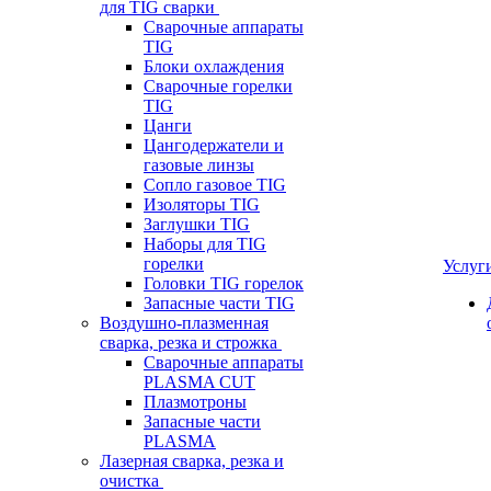
для TIG сварки
Сварочные аппараты
TIG
Блоки охлаждения
Сварочные горелки
TIG
Цанги
Цангодержатели и
газовые линзы
Сопло газовое TIG
Изоляторы TIG
Заглушки TIG
Наборы для TIG
горелки
Услуг
Головки TIG горелок
Запасные части TIG
Воздушно-плазменная
сварка, резка и строжка
Сварочные аппараты
PLASMA CUT
Плазмотроны
Запасные части
PLASMA
Лазерная сварка, резка и
очистка