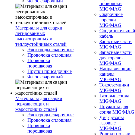
Флюс сварочный
проволоки
MIG/MAG
Сварочные
горелки
MIG/MAG
Материалы для сварки
Соединительны
легированных
кабель
высокопрочных и
Запасные части
теплоустойчивых сталей
MIG/MAG
Электроды сварочные
Запасные части
Проволока сплошная
для горелок
Проволока
MIG/MAG
порошковая
Направляющие
Прутки присадочные
каналы
Флюс сварочный
MIG/MAG
Токосъемники
MIG/MAG
Газовые сопла
Материалы для сварки
MIG/MAG
нержавеющих и
Пружины для
жаростойких сталей
сопла MIG/MAG
Электроды сварочные
Диффузоры
Проволока сплошная
газовые
Проволока
MIG/MAG
порошковая
Ролики подачи