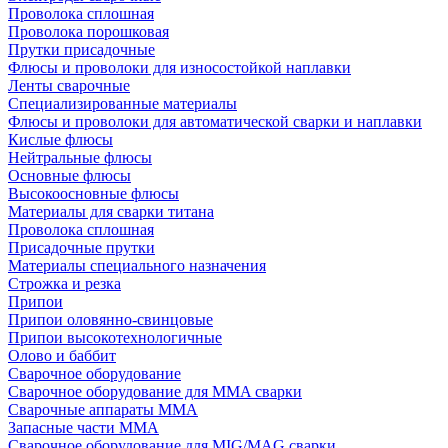
Проволока сплошная
Проволока порошковая
Прутки присадочные
Флюсы и проволоки для износостойкой наплавки
Ленты сварочные
Специализированные материалы
Флюсы и проволоки для автоматической сварки и наплавки
Кислые флюсы
Нейтральные флюсы
Основные флюсы
Высокоосновные флюсы
Материалы для сварки титана
Проволока сплошная
Присадочные прутки
Материалы специального назначения
Строжка и резка
Припои
Припои оловянно-свинцовые
Припои высокотехнологичные
Олово и баббит
Сварочное оборудование
Сварочное оборудование для MMA сварки
Сварочные аппараты MMA
Запасные части MMA
Сварочное оборудование для MIG/MAG сварки