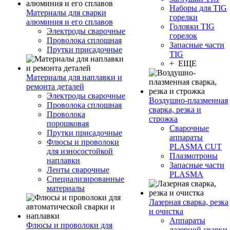
Наборы для TIG
Материалы для сварки
горелки
алюминия и его сплавов
Головки TIG
Электроды сварочные
горелок
Проволока сплошная
Запасные части
Прутки присадочные
TIG
+ ЕЩЕ
Материалы для наплавки и
ремонта деталей
Электроды сварочные
Воздушно-плазменная
Проволока сплошная
сварка, резка и
Проволока
строжка
порошковая
Сварочные
Прутки присадочные
аппараты
Флюсы и проволоки
PLASMA CUT
для износостойкой
Плазмотроны
наплавки
Запасные части
Ленты сварочные
PLASMA
Специализированные
материалы
Лазерная сварка, резка
и очистка
Аппараты
Флюсы и проволоки для
лазерной сварки