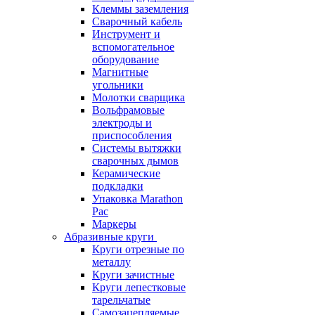
Клеммы заземления
Сварочный кабель
Инструмент и
вспомогательное
оборудование
Магнитные
угольники
Молотки сварщика
Вольфрамовые
электроды и
приспособления
Системы вытяжки
сварочных дымов
Керамические
подкладки
Упаковка Marathon
Pac
Маркеры
Абразивные круги
Круги отрезные по
металлу
Круги зачистные
Круги лепестковые
тарельчатые
Самозацепляемые