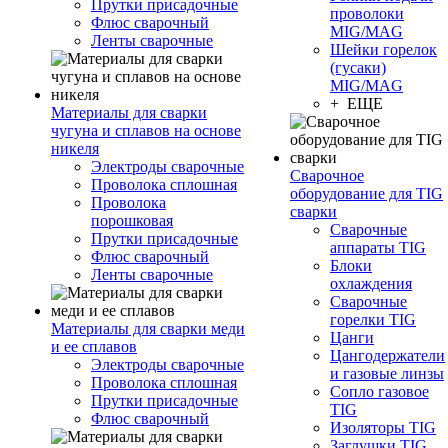
Прутки присадочные
проволоки
Флюс сварочный
MIG/MAG
Ленты сварочные
Шейки горелок
(гусаки)
MIG/MAG
+ ЕЩЕ
Материалы для сварки
чугуна и сплавов на основе
никеля
Электроды сварочные
Сварочное
Проволока сплошная
оборудование для TIG
Проволока
сварки
порошковая
Сварочные
Прутки присадочные
аппараты TIG
Флюс сварочный
Блоки
Ленты сварочные
охлаждения
Сварочные
горелки TIG
Материалы для сварки меди
Цанги
и ее сплавов
Цангодержатели
Электроды сварочные
и газовые линзы
Проволока сплошная
Сопло газовое
Прутки присадочные
TIG
Флюс сварочный
Изоляторы TIG
Заглушки TIG