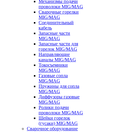
Механизмы подачи
проволоки MIG/MAG
Сварочные горелки
MIG/MAG
Соединительный
кабель
Запасные части
MIG/MAG
Запасные части для
горелок MIG/MAG
Направляющие
каналы MIG/MAG
Токосъемники
MIG/MAG
Газовые сопла
MIG/MAG
Пружины для сопла
MIG/MAG
Диффузоры газовые
MIG/MAG
Ролики подачи
проволоки MIG/MAG
Шейки горелок
(гусаки) MIG/MAG
Сварочное оборудование