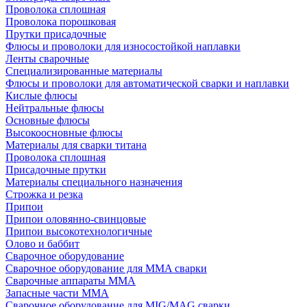
Проволока сплошная
Проволока порошковая
Прутки присадочные
Флюсы и проволоки для износостойкой наплавки
Ленты сварочные
Специализированные материалы
Флюсы и проволоки для автоматической сварки и наплавки
Кислые флюсы
Нейтральные флюсы
Основные флюсы
Высокоосновные флюсы
Материалы для сварки титана
Проволока сплошная
Присадочные прутки
Материалы специального назначения
Строжка и резка
Припои
Припои оловянно-свинцовые
Припои высокотехнологичные
Олово и баббит
Сварочное оборудование
Сварочное оборудование для MMA сварки
Сварочные аппараты MMA
Запасные части MMA
Сварочное оборудование для MIG/MAG сварки