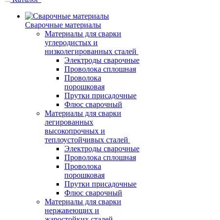
Сварочные материалы
Материалы для сварки
углеродистых и
низколегированных сталей
Электроды сварочные
Проволока сплошная
Проволока
порошковая
Прутки присадочные
Флюс сварочный
Материалы для сварки
легированных
высокопрочных и
теплоустойчивых сталей
Электроды сварочные
Проволока сплошная
Проволока
порошковая
Прутки присадочные
Флюс сварочный
Материалы для сварки
нержавеющих и
жаростойких сталей