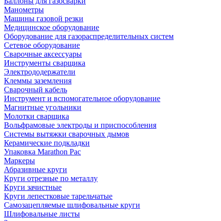
Баллоны для газосварки
Манометры
Машины газовой резки
Медицинское оборудование
Оборудование для газораспределительных систем
Сетевое оборудование
Сварочные аксессуары
Инструменты сварщика
Электрододержатели
Клеммы заземления
Сварочный кабель
Инструмент и вспомогательное оборудование
Магнитные угольники
Молотки сварщика
Вольфрамовые электроды и приспособления
Системы вытяжки сварочных дымов
Керамические подкладки
Упаковка Marathon Pac
Маркеры
Абразивные круги
Круги отрезные по металлу
Круги зачистные
Круги лепестковые тарельчатые
Самозацепляемые шлифовальные круги
Шлифовальные листы