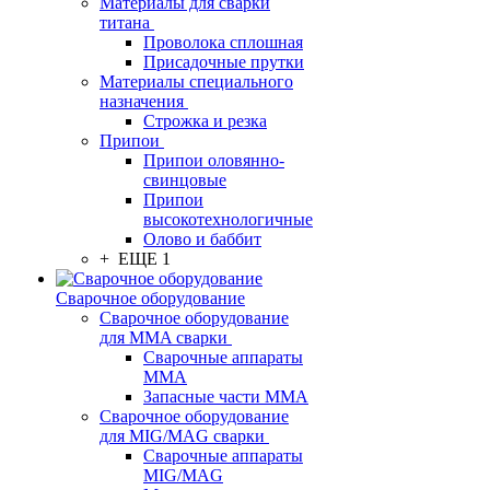
Материалы для сварки
титана
Проволока сплошная
Присадочные прутки
Материалы специального
назначения
Строжка и резка
Припои
Припои оловянно-
свинцовые
Припои
высокотехнологичные
Олово и баббит
+ ЕЩЕ 1
Сварочное оборудование
Сварочное оборудование
для MMA сварки
Сварочные аппараты
MMA
Запасные части MMA
Сварочное оборудование
для MIG/MAG сварки
Сварочные аппараты
MIG/MAG