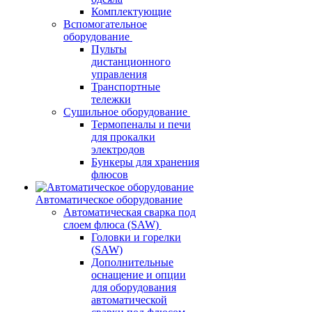
Комплектующие
Вспомогательное
оборудование
Пульты
дистанционного
управления
Транспортные
тележки
Сушильное оборудование
Термопеналы и печи
для прокалки
электродов
Бункеры для хранения
флюсов
Автоматическое оборудование
Автоматическая сварка под
слоем флюса (SAW)
Головки и горелки
(SAW)
Дополнительные
оснащение и опции
для оборудования
автоматической