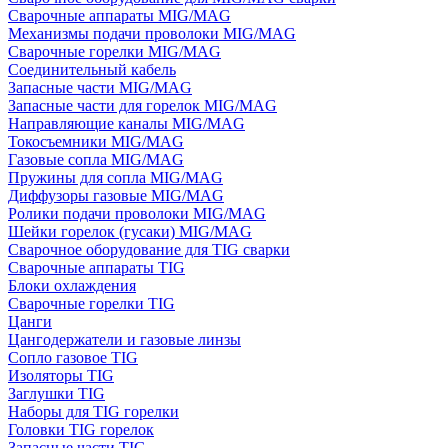
Сварочные аппараты MIG/MAG
Механизмы подачи проволоки MIG/MAG
Сварочные горелки MIG/MAG
Соединительный кабель
Запасные части MIG/MAG
Запасные части для горелок MIG/MAG
Направляющие каналы MIG/MAG
Токосъемники MIG/MAG
Газовые сопла MIG/MAG
Пружины для сопла MIG/MAG
Диффузоры газовые MIG/MAG
Ролики подачи проволоки MIG/MAG
Шейки горелок (гусаки) MIG/MAG
Сварочное оборудование для TIG сварки
Сварочные аппараты TIG
Блоки охлаждения
Сварочные горелки TIG
Цанги
Цангодержатели и газовые линзы
Сопло газовое TIG
Изоляторы TIG
Заглушки TIG
Наборы для TIG горелки
Головки TIG горелок
Запасные части TIG