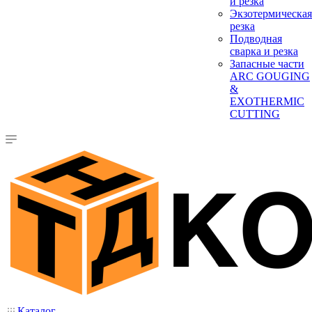
и резка
Экзотермическая
резка
Подводная
сварка и резка
Запасные части
ARC GOUGING
&
EXOTHERMIC
CUTTING
Каталог