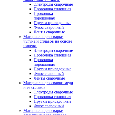
Электроды сварочные
Проволока сплошная
Проволока
порошковая
Прутки присадочные
Флюс сварочный
Ленты сварочные
Материалы для сварки
чугуна и сплавов на основе
никеля
Электроды сварочные
Проволока сплошная
Проволока
порошковая
Прутки присадочные
Флюс сварочный
Ленты сварочные
Материалы для сварки меди
и ее сплавов
Электроды сварочные
Проволока сплошная
Прутки присадочные
Флюс сварочный
Материалы для сварки