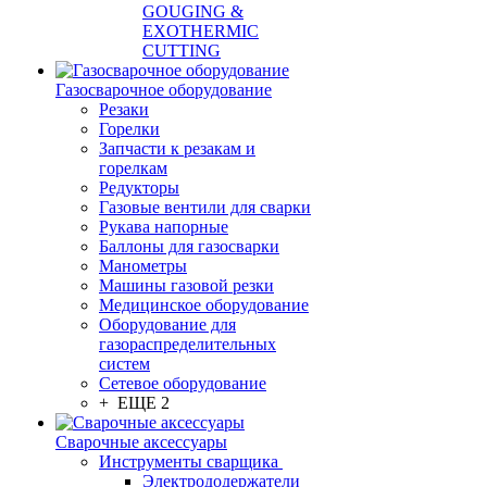
GOUGING &
EXOTHERMIC
CUTTING
Газосварочное оборудование
Резаки
Горелки
Запчасти к резакам и
горелкам
Редукторы
Газовые вентили для сварки
Рукава напорные
Баллоны для газосварки
Манометры
Машины газовой резки
Медицинское оборудование
Оборудование для
газораспределительных
систем
Сетевое оборудование
+ ЕЩЕ 2
Сварочные аксессуары
Инструменты сварщика
Электрододержатели