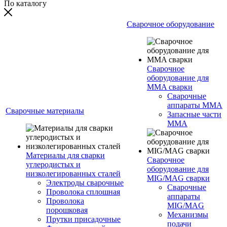
По каталогу
Сварочное оборудование
Сварочное
оборудование для
MMA сварки
Сварочные
аппараты MMA
Сварочные материалы
Запасные части
MMA
Материалы для сварки
Сварочное
углеродистых и
оборудование для
низколегированных сталей
MIG/MAG сварки
Электроды сварочные
Сварочные
Проволока сплошная
аппараты
Проволока
MIG/MAG
порошковая
Механизмы
Прутки присадочные
подачи