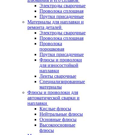
алюминия и его сплавов
Электроды сварочные
Проволока сплошная
Прутки присадочные
Материалы для наплавки и
ремонта деталей
Электроды сварочные
Проволока сплошная
Проволока
порошковая
Прутки присадочные
Флюсы и проволоки
для износостойкой
наплавки
Ленты сварочные
Специализированные
материалы
Флюсы и проволоки для
автоматической сварки и
наплавки
Кислые флюсы
Нейтральные флюсы
Основные флюсы
Высокоосновные
флюсы