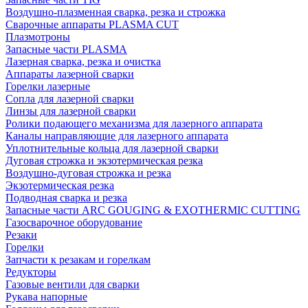
Воздушно-плазменная сварка, резка и строжка
Сварочные аппараты PLASMA CUT
Плазмотроны
Запасные части PLASMA
Лазерная сварка, резка и очистка
Аппараты лазерной сварки
Горелки лазерные
Сопла для лазерной сварки
Линзы для лазерной сварки
Ролики подающего механизма для лазерного аппарата
Каналы направляющие для лазерного аппарата
Уплотнительные кольца для лазерной сварки
Дуговая строжка и экзотермическая резка
Воздушно-дуговая строжка и резка
Экзотермическая резка
Подводная сварка и резка
Запасные части ARC GOUGING & EXOTHERMIC CUTTING
Газосварочное оборудование
Резаки
Горелки
Запчасти к резакам и горелкам
Редукторы
Газовые вентили для сварки
Рукава напорные