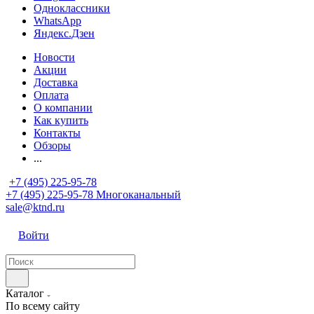
Одноклассники
WhatsApp
Яндекс.Дзен
Новости
Акции
Доставка
Оплата
О компании
Как купить
Контакты
Обзоры
...
+7 (495) 225-95-78
+7 (495) 225-95-78
Многоканальный
sale@ktnd.ru
Войти
Каталог
По всему сайту