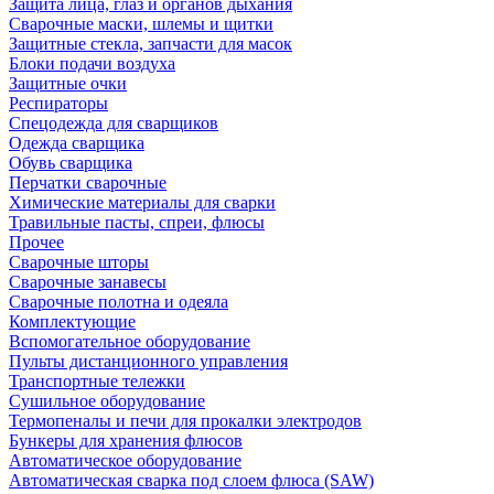
Защита лица, глаз и органов дыхания
Сварочные маски, шлемы и щитки
Защитные стекла, запчасти для масок
Блоки подачи воздуха
Защитные очки
Респираторы
Спецодежда для сварщиков
Одежда сварщика
Обувь сварщика
Перчатки сварочные
Химические материалы для сварки
Травильные пасты, спреи, флюсы
Прочее
Сварочные шторы
Сварочные занавесы
Сварочные полотна и одеяла
Комплектующие
Вспомогательное оборудование
Пульты дистанционного управления
Транспортные тележки
Сушильное оборудование
Термопеналы и печи для прокалки электродов
Бункеры для хранения флюсов
Автоматическое оборудование
Автоматическая сварка под слоем флюса (SAW)