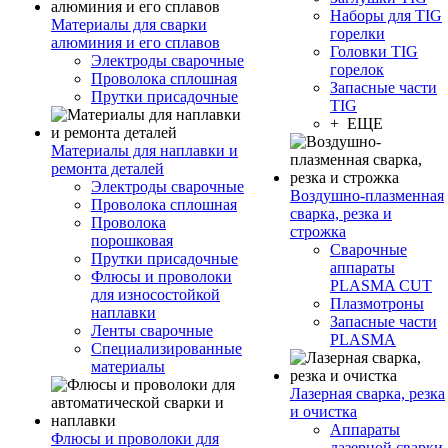
Наборы для TIG
Материалы для сварки
горелки
алюминия и его сплавов
Головки TIG
Электроды сварочные
горелок
Проволока сплошная
Запасные части
Прутки присадочные
TIG
+ ЕЩЕ
Материалы для наплавки и
ремонта деталей
Электроды сварочные
Воздушно-плазменная
Проволока сплошная
сварка, резка и
Проволока
строжка
порошковая
Сварочные
Прутки присадочные
аппараты
Флюсы и проволоки
PLASMA CUT
для износостойкой
Плазмотроны
наплавки
Запасные части
Ленты сварочные
PLASMA
Специализированные
материалы
Лазерная сварка, резка
и очистка
Аппараты
Флюсы и проволоки для
лазерной сварки