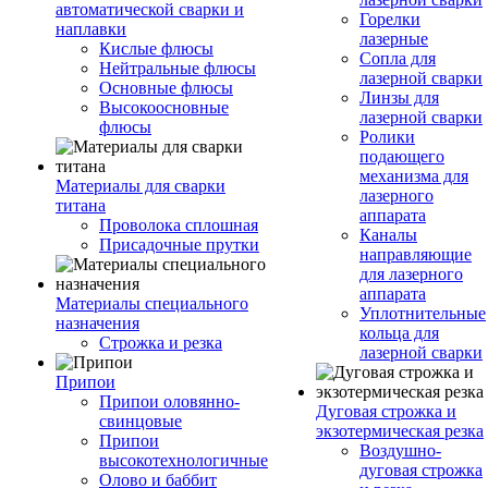
автоматической сварки и
Горелки
наплавки
лазерные
Кислые флюсы
Сопла для
Нейтральные флюсы
лазерной сварки
Основные флюсы
Линзы для
Высокоосновные
лазерной сварки
флюсы
Ролики
подающего
механизма для
Материалы для сварки
лазерного
титана
аппарата
Проволока сплошная
Каналы
Присадочные прутки
направляющие
для лазерного
аппарата
Материалы специального
Уплотнительные
назначения
кольца для
Строжка и резка
лазерной сварки
Припои
Припои оловянно-
Дуговая строжка и
свинцовые
экзотермическая резка
Припои
Воздушно-
высокотехнологичные
дуговая строжка
Олово и баббит