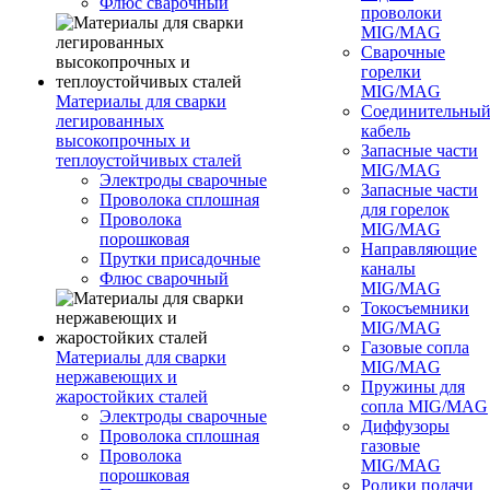
Флюс сварочный
проволоки
MIG/MAG
Сварочные
горелки
MIG/MAG
Материалы для сварки
Соединительны
легированных
кабель
высокопрочных и
Запасные части
теплоустойчивых сталей
MIG/MAG
Электроды сварочные
Запасные части
Проволока сплошная
для горелок
Проволока
MIG/MAG
порошковая
Направляющие
Прутки присадочные
каналы
Флюс сварочный
MIG/MAG
Токосъемники
MIG/MAG
Газовые сопла
Материалы для сварки
MIG/MAG
нержавеющих и
Пружины для
жаростойких сталей
сопла MIG/MAG
Электроды сварочные
Диффузоры
Проволока сплошная
газовые
Проволока
MIG/MAG
порошковая
Ролики подачи