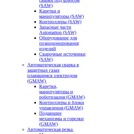
сварки под флюсом
(SAW)
Каретки и
манипуляторы (SAW)
Контроллеры (SAW)
Запасные части
Automation (SAW)
Оборудование для
позиционирования
изделий
Сварочные источники
(SAW)
Автоматическая сварка в
защитных газах
плавящимся электродом
(GMAW)
Каретки,
манипуляторы и
роботизация (GMAW)
Контроллеры и блоки
управления (GMAW)
Подающие
механизмы и горелки
(GMAW)
Автоматическая резка