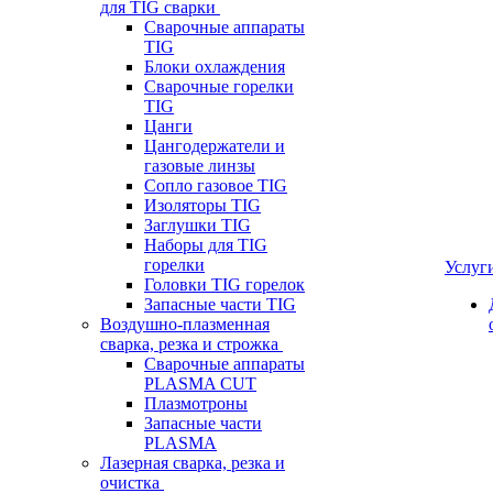
для TIG сварки
Сварочные аппараты
TIG
Блоки охлаждения
Сварочные горелки
TIG
Цанги
Цангодержатели и
газовые линзы
Сопло газовое TIG
Изоляторы TIG
Заглушки TIG
Наборы для TIG
горелки
Услуг
Головки TIG горелок
Запасные части TIG
Воздушно-плазменная
сварка, резка и строжка
Сварочные аппараты
PLASMA CUT
Плазмотроны
Запасные части
PLASMA
Лазерная сварка, резка и
очистка